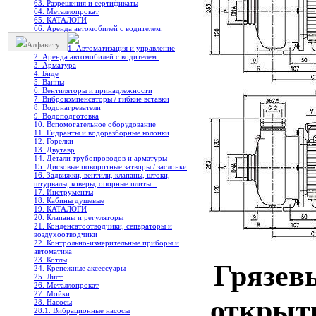
63. Разрешения и сертификаты
64. Металлопрокат
65. КАТАЛОГИ
66. Аренда автомобилей с водителем.
Алфавиту
1. Автоматизация и управление
2. Аренда автомобилей с водителем.
3. Арматура
4. Биде
5. Ванны
6. Вентиляторы и принадлежности
7. Виброкомпенсаторы / гибкие вставки
8. Водонагреватели
9. Водоподготовка
10. Вспомогательное оборудование
11. Гидранты и водоразборные колонки
12. Горелки
13. Двутавр
14. Детали трубопроводов и арматуры
15. Дисковые поворотные затворы / заслонки
16. Задвижки, вентили, клапаны, штоки,
штурвалы, коверы, опорные плиты...
17. Инструменты
18. Кабины душевые
19. КАТАЛОГИ
20. Клапаны и регуляторы
21. Конденсатоотводчики, сепараторы и
воздухоотводчики
22. Контрольно-измерительные приборы и
автоматика
23. Котлы
Грязев
24. Крепежные аксессуары
25. Лист
26. Металлопрокат
27. Мойки
открыт
28. Насосы
28.1. Вибрационные насосы