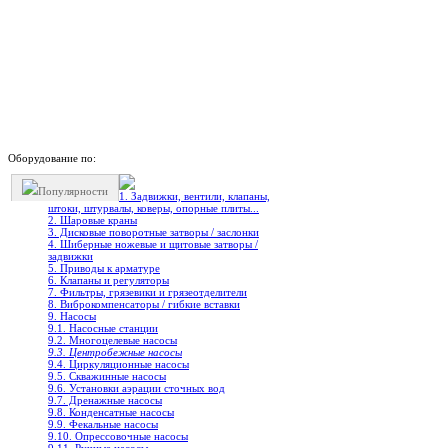
Оборудование по:
Популярности
1. Задвижки, вентили, клапаны,
штоки, штурвалы, коверы, опорные плиты...
2. Шаровые краны
3. Дисковые поворотные затворы / заслонки
4. Шиберные ножевые и щитовые затворы /
задвижки
5. Приводы к арматуре
6. Клапаны и регуляторы
7. Фильтры, грязевики и грязеотделители
8. Виброкомпенсаторы / гибкие вставки
9. Насосы
9.1. Насосные станции
9.2. Многоцелевые насосы
9.3. Центробежные насосы
9.4. Циркуляционные насосы
9.5. Скважинные насосы
9.6. Установки аэрации сточных вод
9.7. Дренажные насосы
9.8. Конденсатные насосы
9.9. Фекальные насосы
9.10. Опрессовочные насосы