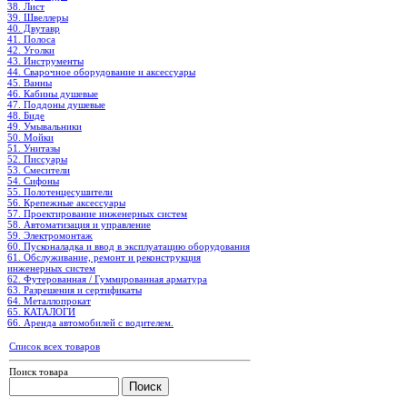
38. Лист
39. Швеллеры
40. Двутавр
41. Полоса
42. Уголки
43. Инструменты
44. Сварочное оборудование и аксессуары
45. Ванны
46. Кабины душевые
47. Поддоны душевые
48. Биде
49. Умывальники
50. Мойки
51. Унитазы
52. Писсуары
53. Смесители
54. Сифоны
55. Полотенцесушители
56. Крепежные аксессуары
57. Проектирование инженерных систем
58. Автоматизация и управление
59. Электромонтаж
60. Пусконаладка и ввод в эксплуатацию оборудования
61. Обслуживание, ремонт и реконструкция
инженерных систем
62. Футерованная / Гуммированная арматура
63. Разрешения и сертификаты
64. Металлопрокат
65. КАТАЛОГИ
66. Аренда автомобилей с водителем.
Список всех товаров
Поиск товара