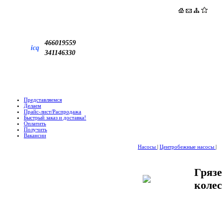
466019559
icq
341146330
Представляемся
Делаем
Прайс-лист/Распродажа
Быстрый заказ и доставка!
Оплатить
Получить
Вакансии
Насосы
|
Центробежные насосы
|
Гряз
коле