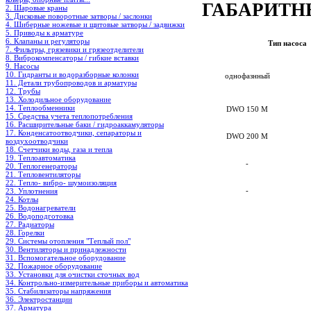
ГАБАРИТН
2. Шаровые краны
3. Дисковые поворотные затворы / заслонки
4. Шиберные ножевые и щитовые затворы / задвижки
5. Приводы к арматуре
6. Клапаны и регуляторы
Тип насоса
7. Фильтры, грязевики и грязеотделители
8. Виброкомпенсаторы / гибкие вставки
9. Насосы
10. Гидранты и водоразборные колонки
однофазнный
11. Детали трубопроводов и арматуры
12. Трубы
13. Холодильное oборудование
14. Теплообменники
DWO 150 M
15. Средства учета теплопотребления
16. Расширительные баки / гидроаккамуляторы
17. Конденсатоотводчики, сепараторы и
DWO 200 M
воздухоотводчики
18. Счетчики воды, газа и тепла
19. Теплоавтоматика
-
20. Теплогенераторы
21. Тепловентиляторы
22. Тепло- вибро- шумоизоляция
-
23. Уплотнения
24. Котлы
25. Водонагреватели
26. Водоподготовка
27. Радиаторы
28. Горелки
29. Системы отопления "Теплый пол"
30. Вентиляторы и принадлежности
31. Вспомогательное оборудование
32. Пожарное оборудование
33. Установки для очистки сточных вод
34. Контрольно-измерительные приборы и автоматика
35. Стабилизаторы напряжения
36. Электростанции
37. Арматура