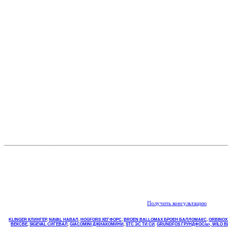
Получить консультацию
KLINGER КЛИНГЕР
,
NAVAL НАВАЛ
,
НOGFORS ХЕГФОРС
,
BROEN BALLOMAX БРОЕН БАЛЛОМАКС
,
ORBINOX
ВЕКСВЕ
,
SIGEVAL СИГЕВАЛ
,
GIACOMINI ДЖИАКОМИНИ
,
STC ЭС ТИ СИ
.
GRUNDFOS ГРУНДФОС/a>,
WILO 