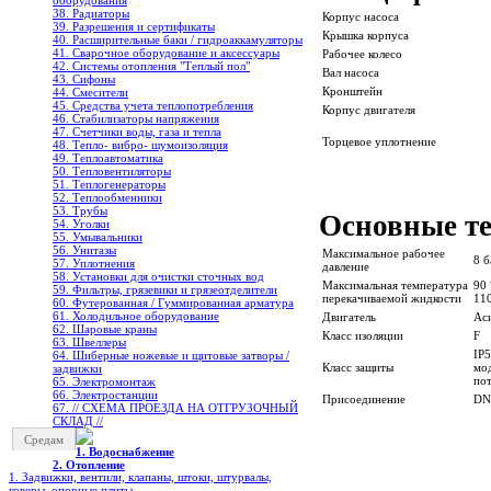
оборудования
38. Радиаторы
Корпус насоса
39. Разрешения и сертификаты
Крышка корпуса
40. Расширительные баки / гидроаккамуляторы
41. Сварочное оборудование и аксессуары
Рабочее колесо
42. Системы отопления "Теплый пол"
Вал насоса
43. Сифоны
Кронштейн
44. Смесители
45. Средства учета теплопотребления
Корпус двигателя
46. Стабилизаторы напряжения
47. Счетчики воды, газа и тепла
Торцевое уплотнение
48. Тепло- вибро- шумоизоляция
49. Теплоавтоматика
50. Тепловентиляторы
51. Теплогенераторы
52. Теплообменники
53. Трубы
Основные те
54. Уголки
55. Умывальники
56. Унитазы
Максимальное рабочее
8 б
57. Уплотнения
давление
58. Установки для очистки сточных вод
Максимальная температура
90 
59. Фильтры, грязевики и грязеотделители
перекачиваемой жидкости
110
60. Футерованная / Гуммированная арматура
61. Холодильное oборудование
Двигатель
Ас
62. Шаровые краны
Класс изоляции
F
63. Швеллеры
IP
64. Шиберные ножевые и щитовые затворы /
Класс защиты
мо
задвижки
по
65. Электромонтаж
66. Электростанции
Присоединение
DN
67. // СХЕМА ПРОЕЗДА НА ОТГРУЗОЧНЫЙ
СКЛАД //
Средам
1. Водоснабжение
2. Отопление
1. Задвижки, вентили, клапаны, штоки, штурвалы,
коверы, опорные плиты...