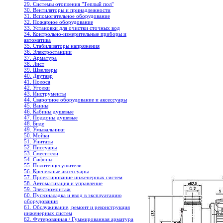
29. Системы отопления "Теплый пол"
30. Вентиляторы и принадлежности
31. Вспомогательное оборудование
32. Пожарное оборудование
33. Установки для очистки сточных вод
34. Контрольно-измерительные приборы и
автоматика
35. Стабилизаторы напряжения
36. Электростанции
37. Арматура
38. Лист
39. Швеллеры
40. Двутавр
41. Полоса
42. Уголки
43. Инструменты
44. Сварочное оборудование и аксессуары
45. Ванны
46. Кабины душевые
47. Поддоны душевые
48. Биде
49. Умывальники
50. Мойки
51. Унитазы
52. Писсуары
53. Смесители
54. Сифоны
55. Полотенцесушители
56. Крепежные аксессуары
57. Проектирование инженерных систем
58. Автоматизация и управление
59. Электромонтаж
60. Пусконаладка и ввод в эксплуатацию
оборудования
61. Обслуживание, ремонт и реконструкция
инженерных систем
62. Футерованная / Гуммированная арматура