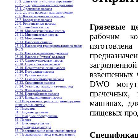
28.2. Двигатели и системы управления
28.3. Дозировочные насосы / дозаторы
28.4. Дренажные насосы
28.5. Другие насосы и комплектующие
28.6. Канализационные установки
28.7. Колодезные насосы
28.8. Конденсатные насосы
Грязевые 
28.9. Линейные насосы
28.10. Многоступенчатые насосы
рабочим ко
28.11. Многоцелевые насосы
28.12. Мотопомпы
28.13. Насосные станции
изготовле
28.14. Насосы для трансформаторного масла
INEN
предназначе
28.15. Насосы повышения давления
28.16. Насосы с "сухим" ротором
28.17. Одноступенчатые насосы
загрязненн
28.18. Опрессовочные насосы
28.19. Перистальтические насосы
28.20. Погружные насосы
взвешенных 
28.21. Ручные насосы
28.22. Самовсасывающие насосы
DWO могут 
28.23. Скважинные насосы
28.24. Установки аэрации сточных вод
28.25. Фекальные насосы
прачечных, 
28.26. Центробежные насосы
28.27. Циркуляционные насосы
машинах, дл
29. Обслуживание, ремонт и реконструкция
инженерных систем
30. Писсуары
пищевых про
31. Поддоны душевые
32. Пожарное оборудование
33. Полоса
34. Полотенцесушители
35. Приводы к арматуре
36. Проектирование инженерных систем
Спецификац
37. Пусконаладка и ввод в эксплуатацию