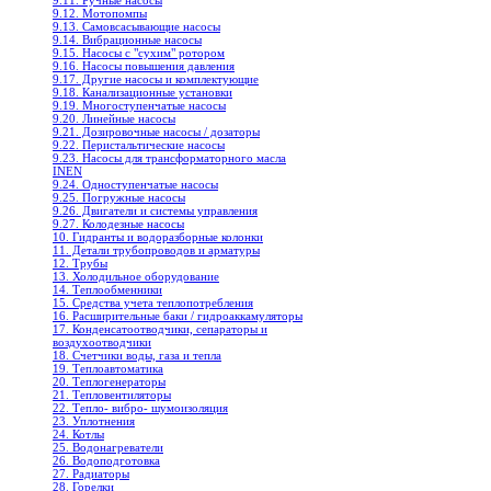
9.11. Ручные насосы
9.12. Мотопомпы
9.13. Самовсасывающие насосы
9.14. Вибрационные насосы
9.15. Насосы с "сухим" ротором
9.16. Насосы повышения давления
9.17. Другие насосы и комплектующие
9.18. Канализационные установки
9.19. Многоступенчатые насосы
9.20. Линейные насосы
9.21. Дозировочные насосы / дозаторы
9.22. Перистальтические насосы
9.23. Насосы для трансформаторного масла
INEN
9.24. Одноступенчатые насосы
9.25. Погружные насосы
9.26. Двигатели и системы управления
9.27. Колодезные насосы
10. Гидранты и водоразборные колонки
11. Детали трубопроводов и арматуры
12. Трубы
13. Холодильное oборудование
14. Теплообменники
15. Средства учета теплопотребления
16. Расширительные баки / гидроаккамуляторы
17. Конденсатоотводчики, сепараторы и
воздухоотводчики
18. Счетчики воды, газа и тепла
19. Теплоавтоматика
20. Теплогенераторы
21. Тепловентиляторы
22. Тепло- вибро- шумоизоляция
23. Уплотнения
24. Котлы
25. Водонагреватели
26. Водоподготовка
27. Радиаторы
28. Горелки