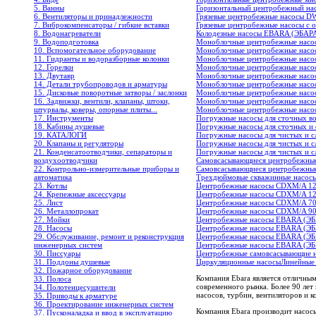
5. Ванны
Горизонтальный центробежный н
6. Вентиляторы и принадлежности
Грязевые центробежные насосы 
7. Виброкомпенсаторы / гибкие вставки
Грязевые центробежные насосы с
8. Водонагреватели
Колодезные насосы EBARA (ЭБАР
9. Водоподготовка
Моноблочные центробежные насо
10. Вспомогательное оборудование
Моноблочные центробежные насо
11. Гидранты и водоразборные колонки
Моноблочные центробежные насо
12. Горелки
Моноблочные центробежные насо
13. Двутавр
Моноблочные центробежные насо
14. Детали трубопроводов и арматуры
Моноблочные центробежные насо
15. Дисковые поворотные затворы / заслонки
Моноблочные центробежные насо
16. Задвижки, вентили, клапаны, штоки,
Моноблочные центробежные насо
штурвалы, коверы, опорные плиты...
Моноблочные центробежные насо
17. Инструменты
Погружные насосы для сточных 
18. Кабины душевые
Погружные насосы для сточных 
19. КАТАЛОГИ
Погружные насосы для чистых и с
20. Клапаны и регуляторы
Погружные насосы для чистых и 
21. Конденсатоотводчики, сепараторы и
Погружные насосы для чистых и 
воздухоотводчики
Самовсасывающиеся центробежны
22. Контрольно-измерительные приборы и
Самовсасывающиеся центробежны
автоматика
Трехдюймовые скважинные насос
23. Котлы
Центробежные насосы CDXM/A 1
24. Крепежные аксессуары
Центробежные насосы CDXM/A 1
25. Лист
Центробежные насосы CDXM/A 7
26. Металлопрокат
Центробежные насосы CDXM/A 9
27. Мойки
Центробежные насосы EBARA (ЭБ
28. Насосы
Центробежные насосы EBARA (ЭБ
29. Обслуживание, ремонт и реконструкция
Центробежные насосы EBARA (ЭБ
инженерных систем
Центробежные насосы EBARA (ЭБ
30. Писсуары
Центробежные самовсасывающие н
31. Поддоны душевые
Циркуляционные насосы
Линейные
32. Пожарное оборудование
Компания Ebara является отличны
33. Полоса
современного рынка. Более 90 ле
34. Полотенцесушители
насосов, турбин, вентиляторов и
35. Приводы к арматуре
36. Проектирование инженерных систем
Компания Ebara производит насос
37. Пусконаладка и ввод в эксплуатацию