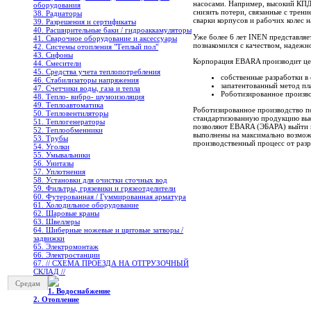
насосами. Например, высокий КПД 
оборудования
снизить потери, связанные с трен
38. Радиаторы
сварки корпусов и рабочих колес 
39. Разрешения и сертификаты
40. Расширительные баки / гидроаккамуляторы
Уже более 6 лет INEN представля
41. Сварочное оборудование и аксессуары
познакомился с качеством, надеж
42. Системы отопления "Теплый пол"
43. Сифоны
Корпорация EBARA производит це
44. Смесители
45. Средства учета теплопотребления
cобственные разработки в
46. Стабилизаторы напряжения
запатентованный метод п
47. Счетчики воды, газа и тепла
Роботизированное произво
48. Тепло- вибро- шумоизоляция
49. Теплоавтоматика
Роботизированное производство по
50. Тепловентиляторы
стандартизованную продукцию выс
51. Теплогенераторы
позволяют EBARA (ЭБАРА) выйти на
52. Теплообменники
выполнены на максимально возможн
53. Трубы
производственный процесс от разр
54. Уголки
55. Умывальники
56. Унитазы
57. Уплотнения
58. Установки для очистки сточных вод
59. Фильтры, грязевики и грязеотделители
60. Футерованная / Гуммированная арматура
61. Холодильное oборудование
62. Шаровые краны
63. Швеллеры
64. Шиберные ножевые и щитовые затворы /
задвижки
65. Электромонтаж
66. Электростанции
67. // СХЕМА ПРОЕЗДА НА ОТГРУЗОЧНЫЙ
СКЛАД //
Средам
1. Водоснабжение
2. Отопление