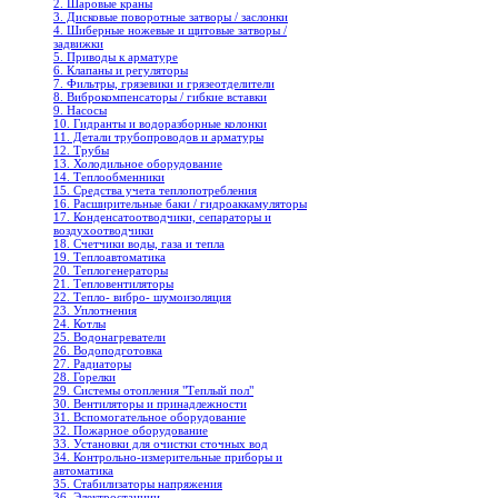
2. Шаровые краны
3. Дисковые поворотные затворы / заслонки
4. Шиберные ножевые и щитовые затворы /
задвижки
5. Приводы к арматуре
6. Клапаны и регуляторы
7. Фильтры, грязевики и грязеотделители
8. Виброкомпенсаторы / гибкие вставки
9. Насосы
10. Гидранты и водоразборные колонки
11. Детали трубопроводов и арматуры
12. Трубы
13. Холодильное oборудование
14. Теплообменники
15. Средства учета теплопотребления
16. Расширительные баки / гидроаккамуляторы
17. Конденсатоотводчики, сепараторы и
воздухоотводчики
18. Счетчики воды, газа и тепла
19. Теплоавтоматика
20. Теплогенераторы
21. Тепловентиляторы
22. Тепло- вибро- шумоизоляция
23. Уплотнения
24. Котлы
25. Водонагреватели
26. Водоподготовка
27. Радиаторы
28. Горелки
29. Системы отопления "Теплый пол"
30. Вентиляторы и принадлежности
31. Вспомогательное оборудование
32. Пожарное оборудование
33. Установки для очистки сточных вод
34. Контрольно-измерительные приборы и
автоматика
35. Стабилизаторы напряжения
36. Электростанции