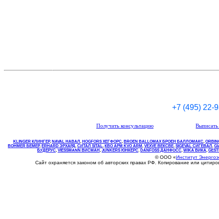
+7 (495) 22-
Получить консультацию
Выписать 
KLINGER КЛИНГЕР
,
NAVAL НАВАЛ
,
НOGFORS ХЕГФОРС
,
BROEN BALLOMAX БРОЕН БАЛЛОМАКС
,
ORBIN
BOHMER БЕМЕР
,
ERHARD ЭРХАРД
,
СИТАЛ SITAL
,
КВО
АРМ
KVO
ARM
,
VEXVE ВЕКСВЕ
,
SIGEVAL СИГЕВАЛ
,
G
БУДЕРУС
,
VIESSMANN ВИСМАН
,
JUNKERS ЮНКЕРС
.
DANFOSS ДАНФОСС
,
WIKA ВИКА
,
GEST
© ООО «
Институт Энерго
Сайт охраняется законом об авторских правах РФ. Копирование или цитир