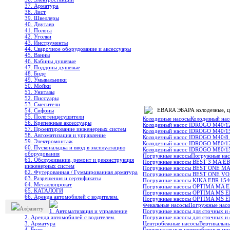
37. Арматура
38. Лист
39. Швеллеры
40. Двутавр
41. Полоса
42. Уголки
43. Инструменты
44. Сварочное оборудование и аксессуары
45. Ванны
46. Кабины душевые
47. Поддоны душевые
48. Биде
49. Умывальники
50. Мойки
51. Унитазы
52. Писсуары
53. Смесители
EBARA ЭБАРА колодезные, ц
54. Сифоны
55. Полотенцесушители
Колодезные насосы
Колодезный на
56. Крепежные аксессуары
Колодезный насос IDROGO M40/1
57. Проектирование инженерных систем
Колодезный насос IDROGO M40/1
58. Автоматизация и управление
Колодезный насос IDROGO M40/8
59. Электромонтаж
Колодезный насос IDROGO M80/1
60. Пусконаладка и ввод в эксплуатацию
Колодезный насос IDROGO M80/1
оборудования
Погружные насосы
Погружные на
61. Обслуживание, ремонт и реконструкция
Погружные насосы BEST 3 MA E
инженерных систем
Погружные насосы BEST ONE MA
62. Футерованная / Гуммированная арматура
Погружные насосы BEST ONE V
63. Разрешения и сертификаты
Погружные насосы KIKA EBR 15
64. Металлопрокат
Погружные насосы OPTIMA MA 
65. КАТАЛОГИ
Погружные насосы OPTIMA MS E
66. Аренда автомобилей с водителем.
Погружные насосы OPTIMA MS E
Фекальные насосы
Погружные насо
Алфавиту
1. Автоматизация и управление
Погружные насосы для сточных и
2. Аренда автомобилей с водителем.
Погружные насосы для сточных 
3. Арматура
Центробежные насосы
Вертикальн
4. Биде
Горизонтальные центробежные м