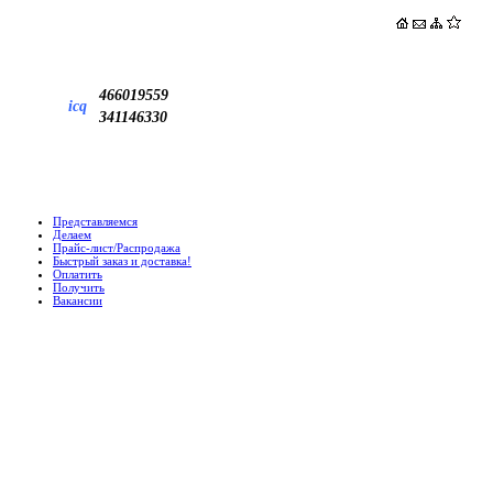
466019559
icq
341146330
Представляемся
Делаем
Прайс-лист/Распродажа
Быстрый заказ и доставка!
Оплатить
Получить
Вакансии