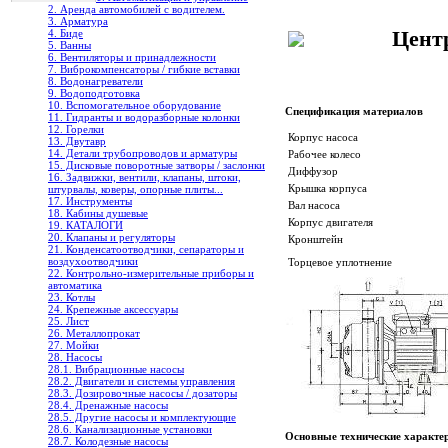
2. Аренда автомобилей с водителем.
3. Арматура
Цент
4. Биде
5. Ванны
6. Вентиляторы и принадлежности
7. Виброкомпенсаторы / гибкие вставки
8. Водонагреватели
9. Водоподготовка
10. Вспомогательное оборудование
Спецификация материалов
11. Гидранты и водоразборные колонки
12. Горелки
Корпус насоса
13. Двутавр
14. Детали трубопроводов и арматуры
Рабочее колесо
15. Дисковые поворотные затворы / заслонки
Диффузор
16. Задвижки, вентили, клапаны, штоки,
Крышка корпуса
штурвалы, коверы, опорные плиты...
17. Инструменты
Вал насоса
18. Кабины душевые
Корпус двигателя
19. КАТАЛОГИ
20. Клапаны и регуляторы
Кронштейн
21. Конденсатоотводчики, сепараторы и
воздухоотводчики
Торцевое уплотнение
22. Контрольно-измерительные приборы и
автоматика
23. Котлы
24. Крепежные аксессуары
25. Лист
26. Металлопрокат
27. Мойки
28. Насосы
28.1. Вибрационные насосы
28.2. Двигатели и системы управления
28.3. Дозировочные насосы / дозаторы
28.4. Дренажные насосы
28.5. Другие насосы и комплектующие
28.6. Канализационные установки
Основные технические характе
28.7. Колодезные насосы