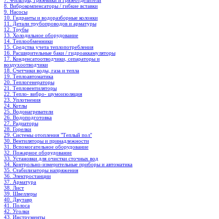
7. Фильтры, грязевики и грязеотделители
8. Виброкомпенсаторы / гибкие вставки
9. Насосы
10. Гидранты и водоразборные колонки
11. Детали трубопроводов и арматуры
12. Трубы
13. Холодильное oборудование
14. Теплообменники
15. Средства учета теплопотребления
16. Расширительные баки / гидроаккамуляторы
17. Конденсатоотводчики, сепараторы и
воздухоотводчики
18. Счетчики воды, газа и тепла
19. Теплоавтоматика
20. Теплогенераторы
21. Тепловентиляторы
22. Тепло- вибро- шумоизоляция
23. Уплотнения
24. Котлы
25. Водонагреватели
26. Водоподготовка
27. Радиаторы
28. Горелки
29. Системы отопления "Теплый пол"
30. Вентиляторы и принадлежности
31. Вспомогательное оборудование
32. Пожарное оборудование
33. Установки для очистки сточных вод
34. Контрольно-измерительные приборы и автоматика
35. Стабилизаторы напряжения
36. Электростанции
37. Арматура
38. Лист
39. Швеллеры
40. Двутавр
41. Полоса
42. Уголки
43. Инструменты