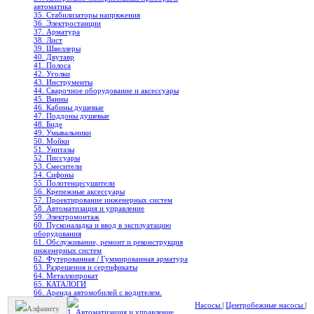
автоматика
35. Стабилизаторы напряжения
36. Электростанции
37. Арматура
38. Лист
39. Швеллеры
40. Двутавр
41. Полоса
42. Уголки
43. Инструменты
44. Сварочное оборудование и аксессуары
45. Ванны
46. Кабины душевые
47. Поддоны душевые
48. Биде
49. Умывальники
50. Мойки
51. Унитазы
52. Писсуары
53. Смесители
54. Сифоны
55. Полотенцесушители
56. Крепежные аксессуары
57. Проектирование инженерных систем
58. Автоматизация и управление
59. Электромонтаж
60. Пусконаладка и ввод в эксплуатацию
оборудования
61. Обслуживание, ремонт и реконструкция
инженерных систем
62. Футерованная / Гуммированная арматура
63. Разрешения и сертификаты
64. Металлопрокат
65. КАТАЛОГИ
66. Аренда автомобилей с водителем.
Насосы
|
Центробежные насосы
|
Алфавиту
1. Автоматизация и управление