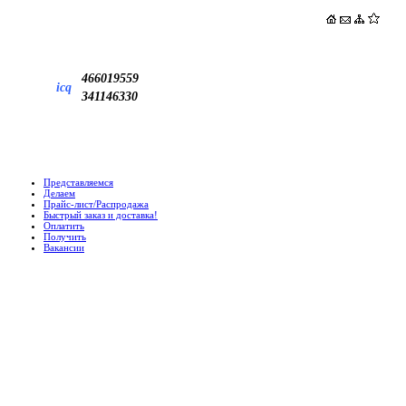
466019559
icq
341146330
Представляемся
Делаем
Прайс-лист/Распродажа
Быстрый заказ и доставка!
Оплатить
Получить
Вакансии