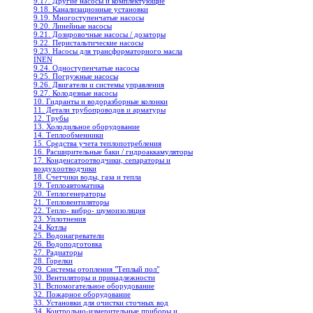
9.17. Другие насосы и комплектующие
9.18. Канализационные установки
9.19. Многоступенчатые насосы
9.20. Линейные насосы
9.21. Дозировочные насосы / дозаторы
9.22. Перистальтические насосы
9.23. Насосы для трансформаторного масла
INEN
9.24. Одноступенчатые насосы
9.25. Погружные насосы
9.26. Двигатели и системы управления
9.27. Колодезные насосы
10. Гидранты и водоразборные колонки
11. Детали трубопроводов и арматуры
12. Трубы
13. Холодильное oборудование
14. Теплообменники
15. Средства учета теплопотребления
16. Расширительные баки / гидроаккамуляторы
17. Конденсатоотводчики, сепараторы и
воздухоотводчики
18. Счетчики воды, газа и тепла
19. Теплоавтоматика
20. Теплогенераторы
21. Тепловентиляторы
22. Тепло- вибро- шумоизоляция
23. Уплотнения
24. Котлы
25. Водонагреватели
26. Водоподготовка
27. Радиаторы
28. Горелки
29. Системы отопления "Теплый пол"
30. Вентиляторы и принадлежности
31. Вспомогательное оборудование
32. Пожарное оборудование
33. Установки для очистки сточных вод
34. Контрольно-измерительные приборы и