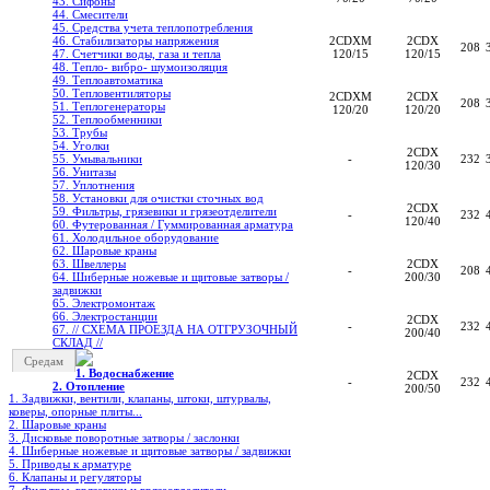
43. Сифоны
44. Смесители
45. Средства учета теплопотребления
2CDXM
2CDX
46. Стабилизаторы напряжения
208
120/15
120/15
47. Счетчики воды, газа и тепла
48. Тепло- вибро- шумоизоляция
49. Теплоавтоматика
50. Тепловентиляторы
2CDXM
2CDX
208
51. Теплогенераторы
120/20
120/20
52. Теплообменники
53. Трубы
54. Уголки
2CDX
-
232
55. Умывальники
120/30
56. Унитазы
57. Уплотнения
58. Установки для очистки сточных вод
2CDX
59. Фильтры, грязевики и грязеотделители
-
232
120/40
60. Футерованная / Гуммированная арматура
61. Холодильное oборудование
62. Шаровые краны
2CDX
63. Швеллеры
-
208
200/30
64. Шиберные ножевые и щитовые затворы /
задвижки
65. Электромонтаж
66. Электростанции
2CDX
-
232
67. // СХЕМА ПРОЕЗДА НА ОТГРУЗОЧНЫЙ
200/40
СКЛАД //
Средам
1. Водоснабжение
2CDX
-
232
2. Отопление
200/50
1. Задвижки, вентили, клапаны, штоки, штурвалы,
коверы, опорные плиты...
2. Шаровые краны
3. Дисковые поворотные затворы / заслонки
4. Шиберные ножевые и щитовые затворы / задвижки
5. Приводы к арматуре
6. Клапаны и регуляторы