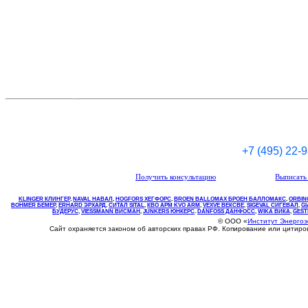
+7 (495) 22-
Получить консультацию
Выписать 
KLINGER КЛИНГЕР
,
NAVAL НАВАЛ
,
НOGFORS ХЕГФОРС
,
BROEN BALLOMAX БРОЕН БАЛЛОМАКС
,
ORBIN
BOHMER БЕМЕР
,
ERHARD ЭРХАРД
,
СИТАЛ SITAL
,
КВО
АРМ
KVO
ARM
,
VEXVE ВЕКСВЕ
,
SIGEVAL СИГЕВАЛ
,
G
БУДЕРУС
,
VIESSMANN ВИСМАН
,
JUNKERS ЮНКЕРС
.
DANFOSS ДАНФОСС
,
WIKA ВИКА
,
GEST
© ООО «
Институт Энерго
Сайт охраняется законом об авторских правах РФ. Копирование или цитир