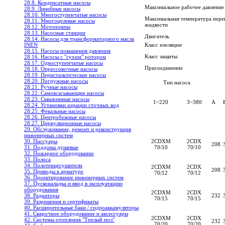
28.8. Конденсатные насосы
Максимальное рабочее давление
28.9. Линейные насосы
28.10. Многоступенчатые насосы
Максимальная температура пере
28.11. Многоцелевые насосы
жидкости
28.12. Мотопомпы
28.13. Насосные станции
Двигатель
28.14. Насосы для трансформаторного масла
Класс изоляции
INEN
28.15. Насосы повышения давления
Класс защиты
28.16. Насосы с "сухим" ротором
28.17. Одноступенчатые насосы
Присоединение
28.18. Опрессовочные насосы
28.19. Перистальтические насосы
28.20. Погружные насосы
Тип насоса
28.21. Ручные насосы
28.22. Самовсасывающие насосы
28.23. Скважинные насосы
1~220
3~380
A
28.24. Установки аэрации сточных вод
28.25. Фекальные насосы
28.26. Центробежные насосы
28.27. Циркуляционные насосы
29. Обслуживание, ремонт и реконструкция
инженерных систем
2CDXM
2CDX
30. Писсуары
208
70/10
70/10
31. Поддоны душевые
32. Пожарное оборудование
33. Полоса
34. Полотенцесушители
2CDXM
2CDX
208
35. Приводы к арматуре
70/12
70/12
36. Проектирование инженерных систем
37. Пусконаладка и ввод в эксплуатацию
оборудования
2CDXM
2CDX
232
38. Радиаторы
70/15
70/15
39. Разрешения и сертификаты
40. Расширительные баки / гидроаккамуляторы
41. Сварочное оборудование и аксессуары
2CDXM
2CDX
42. Системы отопления "Теплый пол"
232
70/20
70/20