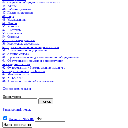
44. Сварочное оборудование и аксессуары
45. Ванны
46. Кабины душевые
47. Поддоны душевые
48. Биде
49. Умывальники
50. Мойки
51. Унитазы
52. Писсуары
53. Смесители
54. Сифоны
55. Полотенцесушители
56. Крепежные аксессуары
57. Проектирование инженерных систем
58. Автоматизация и управление
59. Электромонтаж
60. Пусконаладка и ввод в эксплуатацию оборудования
61. Обслуживание, ремонт и реконструкция
инженерных систем
62. Футерованная / Гуммированная арматура
63. Разрешения и сертификаты
64. Металлопрокат
65. КАТАЛОГИ
66. Аренда автомобилей с водителем.
Список всех товаров
Поиск товара
Расширенный поиск
Новости INEN.RU