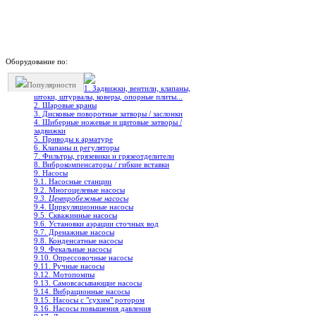
Оборудование по:
Популярности
1. Задвижки, вентили, клапаны,
штоки, штурвалы, коверы, опорные плиты...
2. Шаровые краны
3. Дисковые поворотные затворы / заслонки
4. Шиберные ножевые и щитовые затворы /
задвижки
5. Приводы к арматуре
6. Клапаны и регуляторы
7. Фильтры, грязевики и грязеотделители
8. Виброкомпенсаторы / гибкие вставки
9. Насосы
9.1. Насосные станции
9.2. Многоцелевые насосы
9.3. Центробежные насосы
9.4. Циркуляционные насосы
9.5. Скважинные насосы
9.6. Установки аэрации сточных вод
9.7. Дренажные насосы
9.8. Конденсатные насосы
9.9. Фекальные насосы
9.10. Опрессовочные насосы
9.11. Ручные насосы
9.12. Мотопомпы
9.13. Самовсасывающие насосы
9.14. Вибрационные насосы
9.15. Насосы с "сухим" ротором
9.16. Насосы повышения давления