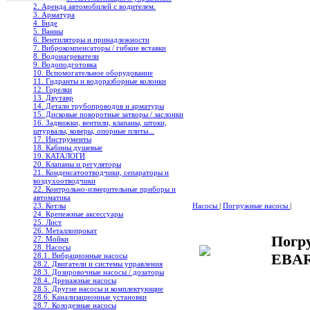
2. Аренда автомобилей с водителем.
3. Арматура
4. Биде
5. Ванны
6. Вентиляторы и принадлежности
7. Виброкомпенсаторы / гибкие вставки
8. Водонагреватели
9. Водоподготовка
10. Вспомогательное оборудование
11. Гидранты и водоразборные колонки
12. Горелки
13. Двутавр
14. Детали трубопроводов и арматуры
15. Дисковые поворотные затворы / заслонки
16. Задвижки, вентили, клапаны, штоки,
штурвалы, коверы, опорные плиты...
17. Инструменты
18. Кабины душевые
19. КАТАЛОГИ
20. Клапаны и регуляторы
21. Конденсатоотводчики, сепараторы и
воздухоотводчики
22. Контрольно-измерительные приборы и
автоматика
23. Котлы
Насосы
|
Погружные насосы
|
24. Крепежные аксессуары
25. Лист
26. Металлопрокат
Погр
27. Мойки
28. Насосы
EBA
28.1. Вибрационные насосы
28.2. Двигатели и системы управления
28.3. Дозировочные насосы / дозаторы
28.4. Дренажные насосы
28.5. Другие насосы и комплектующие
28.6. Канализационные установки
28.7. Колодезные насосы