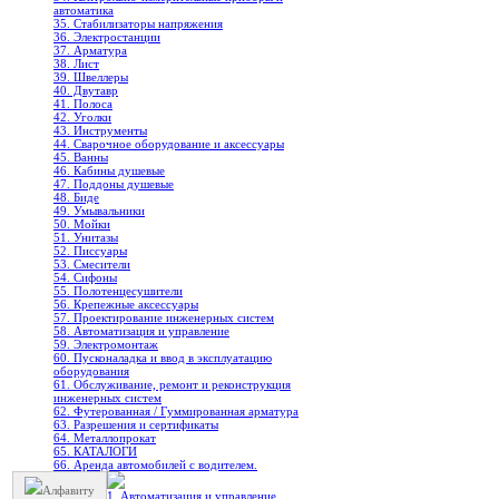
автоматика
35. Стабилизаторы напряжения
36. Электростанции
37. Арматура
38. Лист
39. Швеллеры
40. Двутавр
41. Полоса
42. Уголки
43. Инструменты
44. Сварочное оборудование и аксессуары
45. Ванны
46. Кабины душевые
47. Поддоны душевые
48. Биде
49. Умывальники
50. Мойки
51. Унитазы
52. Писсуары
53. Смесители
54. Сифоны
55. Полотенцесушители
56. Крепежные аксессуары
57. Проектирование инженерных систем
58. Автоматизация и управление
59. Электромонтаж
60. Пусконаладка и ввод в эксплуатацию
оборудования
61. Обслуживание, ремонт и реконструкция
инженерных систем
62. Футерованная / Гуммированная арматура
63. Разрешения и сертификаты
64. Металлопрокат
65. КАТАЛОГИ
66. Аренда автомобилей с водителем.
Алфавиту
1. Автоматизация и управление