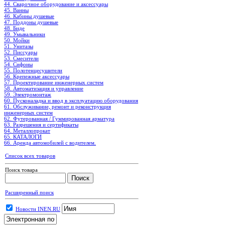
44. Сварочное оборудование и аксессуары
45. Ванны
46. Кабины душевые
47. Поддоны душевые
48. Биде
49. Умывальники
50. Мойки
51. Унитазы
52. Писсуары
53. Смесители
54. Сифоны
55. Полотенцесушители
56. Крепежные аксессуары
57. Проектирование инженерных систем
58. Автоматизация и управление
59. Электромонтаж
60. Пусконаладка и ввод в эксплуатацию оборудования
61. Обслуживание, ремонт и реконструкция
инженерных систем
62. Футерованная / Гуммированная арматура
63. Разрешения и сертификаты
64. Металлопрокат
65. КАТАЛОГИ
66. Аренда автомобилей с водителем.
Список всех товаров
Поиск товара
Расширенный поиск
Новости INEN.RU