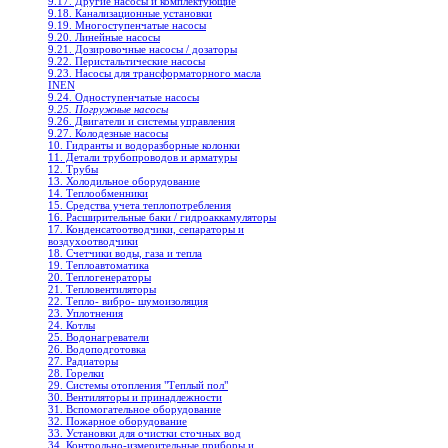
9.17. Другие насосы и комплектующие
9.18. Канализационные установки
9.19. Многоступенчатые насосы
9.20. Линейные насосы
9.21. Дозировочные насосы / дозаторы
9.22. Перистальтические насосы
9.23. Насосы для трансформаторного масла
INEN
9.24. Одноступенчатые насосы
9.25. Погружные насосы
9.26. Двигатели и системы управления
9.27. Колодезные насосы
10. Гидранты и водоразборные колонки
11. Детали трубопроводов и арматуры
12. Трубы
13. Холодильное oборудование
14. Теплообменники
15. Средства учета теплопотребления
16. Расширительные баки / гидроаккамуляторы
17. Конденсатоотводчики, сепараторы и
воздухоотводчики
18. Счетчики воды, газа и тепла
19. Теплоавтоматика
20. Теплогенераторы
21. Тепловентиляторы
22. Тепло- вибро- шумоизоляция
23. Уплотнения
24. Котлы
25. Водонагреватели
26. Водоподготовка
27. Радиаторы
28. Горелки
29. Системы отопления "Теплый пол"
30. Вентиляторы и принадлежности
31. Вспомогательное оборудование
32. Пожарное оборудование
33. Установки для очистки сточных вод
34. Контрольно-измерительные приборы и