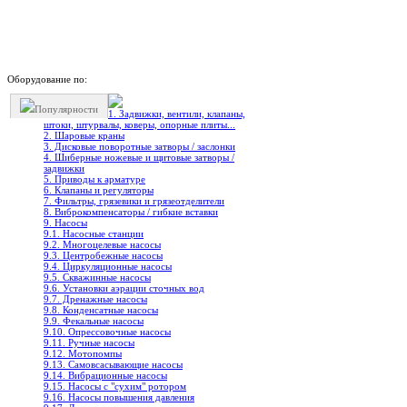
Оборудование по:
Популярности
1. Задвижки, вентили, клапаны,
штоки, штурвалы, коверы, опорные плиты...
2. Шаровые краны
3. Дисковые поворотные затворы / заслонки
4. Шиберные ножевые и щитовые затворы /
задвижки
5. Приводы к арматуре
6. Клапаны и регуляторы
7. Фильтры, грязевики и грязеотделители
8. Виброкомпенсаторы / гибкие вставки
9. Насосы
9.1. Насосные станции
9.2. Многоцелевые насосы
9.3. Центробежные насосы
9.4. Циркуляционные насосы
9.5. Скважинные насосы
9.6. Установки аэрации сточных вод
9.7. Дренажные насосы
9.8. Конденсатные насосы
9.9. Фекальные насосы
9.10. Опрессовочные насосы
9.11. Ручные насосы
9.12. Мотопомпы
9.13. Самовсасывающие насосы
9.14. Вибрационные насосы
9.15. Насосы с "сухим" ротором
9.16. Насосы повышения давления