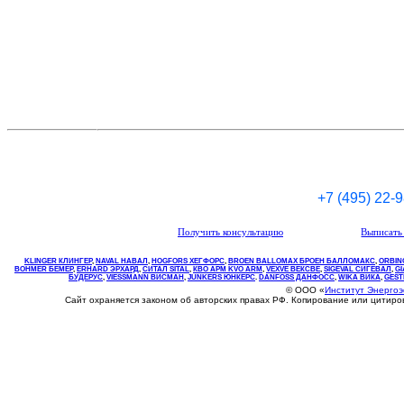
+7 (495) 22-
Получить консультацию
Выписать 
KLINGER КЛИНГЕР
,
NAVAL НАВАЛ
,
НOGFORS ХЕГФОРС
,
BROEN BALLOMAX БРОЕН БАЛЛОМАКС
,
ORBIN
BOHMER БЕМЕР
,
ERHARD ЭРХАРД
,
СИТАЛ SITAL
,
КВО
АРМ
KVO
ARM
,
VEXVE ВЕКСВЕ
,
SIGEVAL СИГЕВАЛ
,
G
БУДЕРУС
,
VIESSMANN ВИСМАН
,
JUNKERS ЮНКЕРС
.
DANFOSS ДАНФОСС
,
WIKA ВИКА
,
GEST
© ООО «
Институт Энерго
Сайт охраняется законом об авторских правах РФ. Копирование или цитир