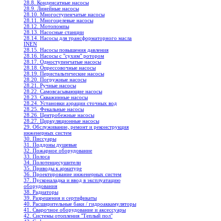
28.8. Конденсатные насосы
28.9. Линейные насосы
28.10. Многоступенчатые насосы
28.11. Многоцелевые насосы
28.12. Мотопомпы
28.13. Насосные станции
28.14. Насосы для трансформаторного масла
INEN
28.15. Насосы повышения давления
28.16. Насосы с "сухим" ротором
28.17. Одноступенчатые насосы
28.18. Опрессовочные насосы
28.19. Перистальтические насосы
28.20. Погружные насосы
28.21. Ручные насосы
28.22. Самовсасывающие насосы
28.23. Скважинные насосы
28.24. Установки аэрации сточных вод
28.25. Фекальные насосы
28.26. Центробежные насосы
28.27. Циркуляционные насосы
29. Обслуживание, ремонт и реконструкция
инженерных систем
30. Писсуары
31. Поддоны душевые
32. Пожарное оборудование
33. Полоса
34. Полотенцесушители
35. Приводы к арматуре
36. Проектирование инженерных систем
37. Пусконаладка и ввод в эксплуатацию
оборудования
38. Радиаторы
39. Разрешения и сертификаты
40. Расширительные баки / гидроаккамуляторы
41. Сварочное оборудование и аксессуары
42. Системы отопления "Теплый пол"