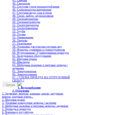
43. Сифоны
44. Смесители
45. Средства учета теплопотребления
46. Стабилизаторы напряжения
47. Счетчики воды, газа и тепла
48. Тепло- вибро- шумоизоляция
49. Теплоавтоматика
50. Тепловентиляторы
51. Теплогенераторы
52. Теплообменники
53. Трубы
54. Уголки
55. Умывальники
56. Унитазы
57. Уплотнения
58. Установки для очистки сточных вод
59. Фильтры, грязевики и грязеотделители
60. Футерованная / Гуммированная арматура
61. Холодильное oборудование
62. Шаровые краны
63. Швеллеры
64. Шиберные ножевые и щитовые затворы /
задвижки
65. Электромонтаж
66. Электростанции
67. // СХЕМА ПРОЕЗДА НА ОТГРУЗОЧНЫЙ
СКЛАД //
Средам
1. Водоснабжение
2. Отопление
1. Задвижки, вентили, клапаны, штоки, штурвалы,
коверы, опорные плиты...
2. Шаровые краны
3. Дисковые поворотные затворы / заслонки
4. Шиберные ножевые и щитовые затворы / задвижки
5. Приводы к арматуре
6. Клапаны и регуляторы