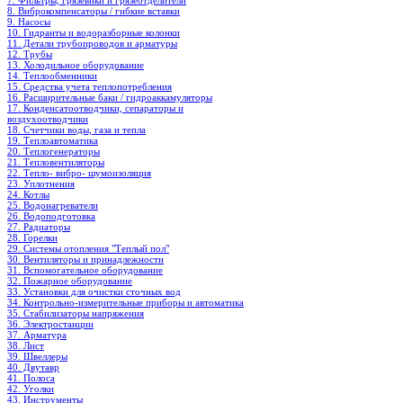
7. Фильтры, грязевики и грязеотделители
8. Виброкомпенсаторы / гибкие вставки
9. Насосы
10. Гидранты и водоразборные колонки
11. Детали трубопроводов и арматуры
12. Трубы
13. Холодильное oборудование
14. Теплообменники
15. Средства учета теплопотребления
16. Расширительные баки / гидроаккамуляторы
17. Конденсатоотводчики, сепараторы и
воздухоотводчики
18. Счетчики воды, газа и тепла
19. Теплоавтоматика
20. Теплогенераторы
21. Тепловентиляторы
22. Тепло- вибро- шумоизоляция
23. Уплотнения
24. Котлы
25. Водонагреватели
26. Водоподготовка
27. Радиаторы
28. Горелки
29. Системы отопления "Теплый пол"
30. Вентиляторы и принадлежности
31. Вспомогательное оборудование
32. Пожарное оборудование
33. Установки для очистки сточных вод
34. Контрольно-измерительные приборы и автоматика
35. Стабилизаторы напряжения
36. Электростанции
37. Арматура
38. Лист
39. Швеллеры
40. Двутавр
41. Полоса
42. Уголки
43. Инструменты