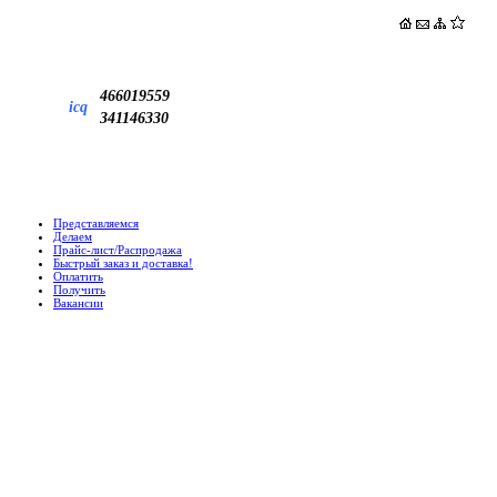
466019559
icq
341146330
Представляемся
Делаем
Прайс-лист/Распродажа
Быстрый заказ и доставка!
Оплатить
Получить
Вакансии