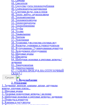
43. Сифоны
44. Смесители
45. Средства учета теплопотребления
46. Стабилизаторы напряжения
47. Счетчики воды, газа и тепла
48. Тепло- вибро- шумоизоляция
49. Теплоавтоматика
50. Тепловентиляторы
51. Теплогенераторы
52. Теплообменники
53. Трубы
54. Уголки
55. Умывальники
56. Унитазы
57. Уплотнения
58. Установки для очистки сточных вод
59. Фильтры, грязевики и грязеотделители
60. Футерованная / Гуммированная арматура
61. Холодильное oборудование
62. Шаровые краны
63. Швеллеры
64. Шиберные ножевые и щитовые затворы /
задвижки
65. Электромонтаж
66. Электростанции
67. // СХЕМА ПРОЕЗДА НА ОТГРУЗОЧНЫЙ
СКЛАД //
Средам
1. Водоснабжение
2. Отопление
1. Задвижки, вентили, клапаны, штоки, штурвалы,
коверы, опорные плиты...
2. Шаровые краны
3. Дисковые поворотные затворы / заслонки
4. Шиберные ножевые и щитовые затворы / задвижки
5. Приводы к арматуре
6. Клапаны и регуляторы