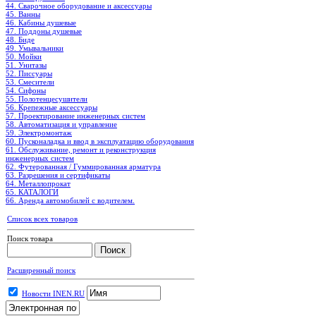
44. Сварочное оборудование и аксессуары
45. Ванны
46. Кабины душевые
47. Поддоны душевые
48. Биде
49. Умывальники
50. Мойки
51. Унитазы
52. Писсуары
53. Смесители
54. Сифоны
55. Полотенцесушители
56. Крепежные аксессуары
57. Проектирование инженерных систем
58. Автоматизация и управление
59. Электромонтаж
60. Пусконаладка и ввод в эксплуатацию оборудования
61. Обслуживание, ремонт и реконструкция
инженерных систем
62. Футерованная / Гуммированная арматура
63. Разрешения и сертификаты
64. Металлопрокат
65. КАТАЛОГИ
66. Аренда автомобилей с водителем.
Список всех товаров
Поиск товара
Расширенный поиск
Новости INEN.RU