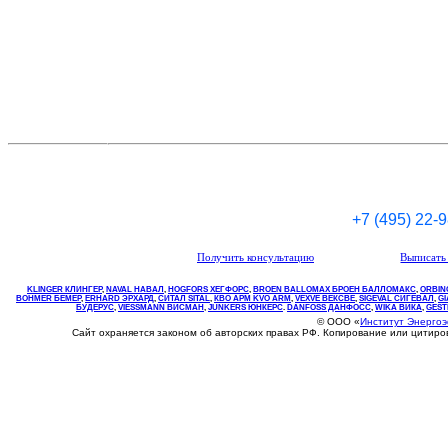
+7 (495) 22-
Получить консультацию
Выписать 
KLINGER КЛИНГЕР
,
NAVAL НАВАЛ
,
НOGFORS ХЕГФОРС
,
BROEN BALLOMAX БРОЕН БАЛЛОМАКС
,
ORBIN
BOHMER БЕМЕР
,
ERHARD ЭРХАРД
,
СИТАЛ SITAL
,
КВО
АРМ
KVO
ARM
,
VEXVE ВЕКСВЕ
,
SIGEVAL СИГЕВАЛ
,
G
БУДЕРУС
,
VIESSMANN ВИСМАН
,
JUNKERS ЮНКЕРС
.
DANFOSS ДАНФОСС
,
WIKA ВИКА
,
GEST
© ООО «
Институт Энерго
Сайт охраняется законом об авторских правах РФ. Копирование или цитир