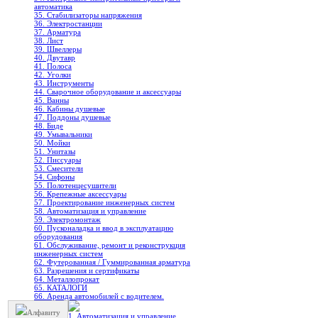
автоматика
35. Стабилизаторы напряжения
36. Электростанции
37. Арматура
38. Лист
39. Швеллеры
40. Двутавр
41. Полоса
42. Уголки
43. Инструменты
44. Сварочное оборудование и аксессуары
45. Ванны
46. Кабины душевые
47. Поддоны душевые
48. Биде
49. Умывальники
50. Мойки
51. Унитазы
52. Писсуары
53. Смесители
54. Сифоны
55. Полотенцесушители
56. Крепежные аксессуары
57. Проектирование инженерных систем
58. Автоматизация и управление
59. Электромонтаж
60. Пусконаладка и ввод в эксплуатацию
оборудования
61. Обслуживание, ремонт и реконструкция
инженерных систем
62. Футерованная / Гуммированная арматура
63. Разрешения и сертификаты
64. Металлопрокат
65. КАТАЛОГИ
66. Аренда автомобилей с водителем.
Алфавиту
1. Автоматизация и управление