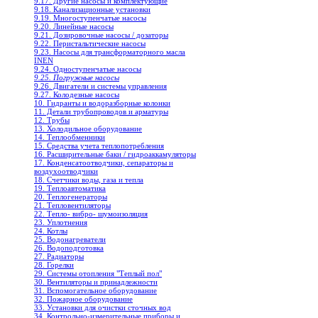
9.17. Другие насосы и комплектующие
9.18. Канализационные установки
9.19. Многоступенчатые насосы
9.20. Линейные насосы
9.21. Дозировочные насосы / дозаторы
9.22. Перистальтические насосы
9.23. Насосы для трансформаторного масла
INEN
9.24. Одноступенчатые насосы
9.25. Погружные насосы
9.26. Двигатели и системы управления
9.27. Колодезные насосы
10. Гидранты и водоразборные колонки
11. Детали трубопроводов и арматуры
12. Трубы
13. Холодильное oборудование
14. Теплообменники
15. Средства учета теплопотребления
16. Расширительные баки / гидроаккамуляторы
17. Конденсатоотводчики, сепараторы и
воздухоотводчики
18. Счетчики воды, газа и тепла
19. Теплоавтоматика
20. Теплогенераторы
21. Тепловентиляторы
22. Тепло- вибро- шумоизоляция
23. Уплотнения
24. Котлы
25. Водонагреватели
26. Водоподготовка
27. Радиаторы
28. Горелки
29. Системы отопления "Теплый пол"
30. Вентиляторы и принадлежности
31. Вспомогательное оборудование
32. Пожарное оборудование
33. Установки для очистки сточных вод
34. Контрольно-измерительные приборы и