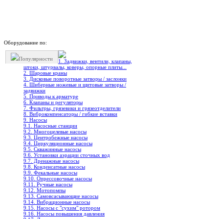
Оборудование по:
Популярности
1. Задвижки, вентили, клапаны,
штоки, штурвалы, коверы, опорные плиты...
2. Шаровые краны
3. Дисковые поворотные затворы / заслонки
4. Шиберные ножевые и щитовые затворы /
задвижки
5. Приводы к арматуре
6. Клапаны и регуляторы
7. Фильтры, грязевики и грязеотделители
8. Виброкомпенсаторы / гибкие вставки
9. Насосы
9.1. Насосные станции
9.2. Многоцелевые насосы
9.3. Центробежные насосы
9.4. Циркуляционные насосы
9.5. Скважинные насосы
9.6. Установки аэрации сточных вод
9.7. Дренажные насосы
9.8. Конденсатные насосы
9.9. Фекальные насосы
9.10. Опрессовочные насосы
9.11. Ручные насосы
9.12. Мотопомпы
9.13. Самовсасывающие насосы
9.14. Вибрационные насосы
9.15. Насосы с "сухим" ротором
9.16. Насосы повышения давления