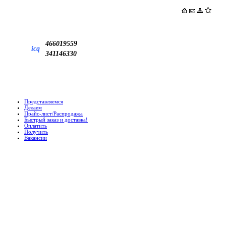
466019559
icq
341146330
Представляемся
Делаем
Прайс-лист/Распродажа
Быстрый заказ и доставка!
Оплатить
Получить
Вакансии