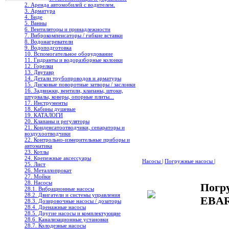
2. Аренда автомобилей с водителем.
3. Арматура
4. Биде
5. Ванны
6. Вентиляторы и принадлежности
7. Виброкомпенсаторы / гибкие вставки
8. Водонагреватели
9. Водоподготовка
10. Вспомогательное оборудование
11. Гидранты и водоразборные колонки
12. Горелки
13. Двутавр
14. Детали трубопроводов и арматуры
15. Дисковые поворотные затворы / заслонки
16. Задвижки, вентили, клапаны, штоки,
штурвалы, коверы, опорные плиты...
17. Инструменты
18. Кабины душевые
19. КАТАЛОГИ
20. Клапаны и регуляторы
21. Конденсатоотводчики, сепараторы и
воздухоотводчики
22. Контрольно-измерительные приборы и
автоматика
23. Котлы
24. Крепежные аксессуары
Насосы
|
Погружные насосы
|
25. Лист
26. Металлопрокат
27. Мойки
28. Насосы
Погр
28.1. Вибрационные насосы
28.2. Двигатели и системы управления
EBA
28.3. Дозировочные насосы / дозаторы
28.4. Дренажные насосы
28.5. Другие насосы и комплектующие
28.6. Канализационные установки
28.7. Колодезные насосы