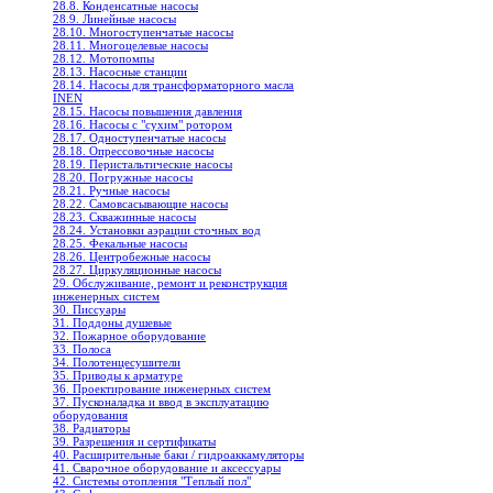
28.8. Конденсатные насосы
28.9. Линейные насосы
28.10. Многоступенчатые насосы
28.11. Многоцелевые насосы
28.12. Мотопомпы
28.13. Насосные станции
28.14. Насосы для трансформаторного масла
INEN
28.15. Насосы повышения давления
28.16. Насосы с "сухим" ротором
28.17. Одноступенчатые насосы
28.18. Опрессовочные насосы
28.19. Перистальтические насосы
28.20. Погружные насосы
28.21. Ручные насосы
28.22. Самовсасывающие насосы
28.23. Скважинные насосы
28.24. Установки аэрации сточных вод
28.25. Фекальные насосы
28.26. Центробежные насосы
28.27. Циркуляционные насосы
29. Обслуживание, ремонт и реконструкция
инженерных систем
30. Писсуары
31. Поддоны душевые
32. Пожарное оборудование
33. Полоса
34. Полотенцесушители
35. Приводы к арматуре
36. Проектирование инженерных систем
37. Пусконаладка и ввод в эксплуатацию
оборудования
38. Радиаторы
39. Разрешения и сертификаты
40. Расширительные баки / гидроаккамуляторы
41. Сварочное оборудование и аксессуары
42. Системы отопления "Теплый пол"