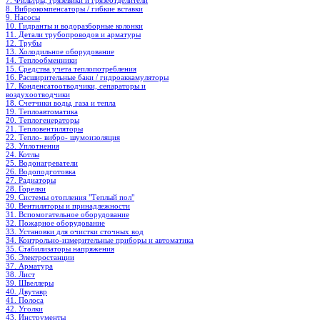
7. Фильтры, грязевики и грязеотделители
8. Виброкомпенсаторы / гибкие вставки
9. Насосы
10. Гидранты и водоразборные колонки
11. Детали трубопроводов и арматуры
12. Трубы
13. Холодильное oборудование
14. Теплообменники
15. Средства учета теплопотребления
16. Расширительные баки / гидроаккамуляторы
17. Конденсатоотводчики, сепараторы и
воздухоотводчики
18. Счетчики воды, газа и тепла
19. Теплоавтоматика
20. Теплогенераторы
21. Тепловентиляторы
22. Тепло- вибро- шумоизоляция
23. Уплотнения
24. Котлы
25. Водонагреватели
26. Водоподготовка
27. Радиаторы
28. Горелки
29. Системы отопления "Теплый пол"
30. Вентиляторы и принадлежности
31. Вспомогательное оборудование
32. Пожарное оборудование
33. Установки для очистки сточных вод
34. Контрольно-измерительные приборы и автоматика
35. Стабилизаторы напряжения
36. Электростанции
37. Арматура
38. Лист
39. Швеллеры
40. Двутавр
41. Полоса
42. Уголки
43. Инструменты