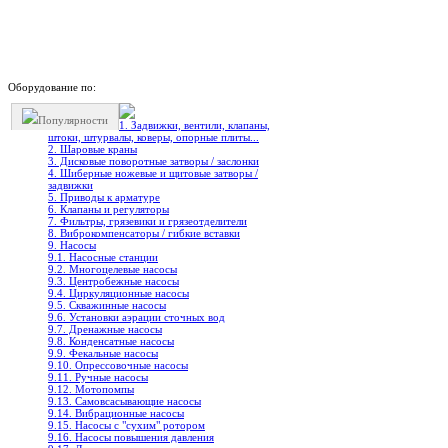
Оборудование по:
Популярности
1. Задвижки, вентили, клапаны,
штоки, штурвалы, коверы, опорные плиты...
2. Шаровые краны
3. Дисковые поворотные затворы / заслонки
4. Шиберные ножевые и щитовые затворы /
задвижки
5. Приводы к арматуре
6. Клапаны и регуляторы
7. Фильтры, грязевики и грязеотделители
8. Виброкомпенсаторы / гибкие вставки
9. Насосы
9.1. Насосные станции
9.2. Многоцелевые насосы
9.3. Центробежные насосы
9.4. Циркуляционные насосы
9.5. Скважинные насосы
9.6. Установки аэрации сточных вод
9.7. Дренажные насосы
9.8. Конденсатные насосы
9.9. Фекальные насосы
9.10. Опрессовочные насосы
9.11. Ручные насосы
9.12. Мотопомпы
9.13. Самовсасывающие насосы
9.14. Вибрационные насосы
9.15. Насосы с "сухим" ротором
9.16. Насосы повышения давления