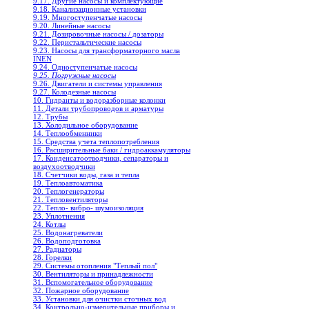
9.17. Другие насосы и комплектующие
9.18. Канализационные установки
9.19. Многоступенчатые насосы
9.20. Линейные насосы
9.21. Дозировочные насосы / дозаторы
9.22. Перистальтические насосы
9.23. Насосы для трансформаторного масла
INEN
9.24. Одноступенчатые насосы
9.25. Погружные насосы
9.26. Двигатели и системы управления
9.27. Колодезные насосы
10. Гидранты и водоразборные колонки
11. Детали трубопроводов и арматуры
12. Трубы
13. Холодильное oборудование
14. Теплообменники
15. Средства учета теплопотребления
16. Расширительные баки / гидроаккамуляторы
17. Конденсатоотводчики, сепараторы и
воздухоотводчики
18. Счетчики воды, газа и тепла
19. Теплоавтоматика
20. Теплогенераторы
21. Тепловентиляторы
22. Тепло- вибро- шумоизоляция
23. Уплотнения
24. Котлы
25. Водонагреватели
26. Водоподготовка
27. Радиаторы
28. Горелки
29. Системы отопления "Теплый пол"
30. Вентиляторы и принадлежности
31. Вспомогательное оборудование
32. Пожарное оборудование
33. Установки для очистки сточных вод
34. Контрольно-измерительные приборы и