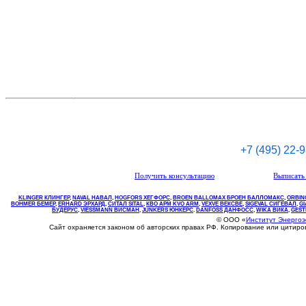
+7 (495) 22-
Получить консультацию
Выписать 
KLINGER КЛИНГЕР
,
NAVAL НАВАЛ
,
НOGFORS ХЕГФОРС
,
BROEN BALLOMAX БРОЕН БАЛЛОМАКС
,
ORBIN
BOHMER БЕМЕР
,
ERHARD ЭРХАРД
,
СИТАЛ SITAL
,
КВО
АРМ
KVO
ARM
,
VEXVE ВЕКСВЕ
,
SIGEVAL СИГЕВАЛ
,
G
БУДЕРУС
,
VIESSMANN ВИСМАН
,
JUNKERS ЮНКЕРС
.
DANFOSS ДАНФОСС
,
WIKA ВИКА
,
GEST
© ООО «
Институт Энерго
Сайт охраняется законом об авторских правах РФ. Копирование или цитир