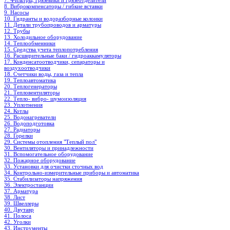
7. Фильтры, грязевики и грязеотделители
8. Виброкомпенсаторы / гибкие вставки
9. Насосы
10. Гидранты и водоразборные колонки
11. Детали трубопроводов и арматуры
12. Трубы
13. Холодильное oборудование
14. Теплообменники
15. Средства учета теплопотребления
16. Расширительные баки / гидроаккамуляторы
17. Конденсатоотводчики, сепараторы и
воздухоотводчики
18. Счетчики воды, газа и тепла
19. Теплоавтоматика
20. Теплогенераторы
21. Тепловентиляторы
22. Тепло- вибро- шумоизоляция
23. Уплотнения
24. Котлы
25. Водонагреватели
26. Водоподготовка
27. Радиаторы
28. Горелки
29. Системы отопления "Теплый пол"
30. Вентиляторы и принадлежности
31. Вспомогательное оборудование
32. Пожарное оборудование
33. Установки для очистки сточных вод
34. Контрольно-измерительные приборы и автоматика
35. Стабилизаторы напряжения
36. Электростанции
37. Арматура
38. Лист
39. Швеллеры
40. Двутавр
41. Полоса
42. Уголки
43. Инструменты