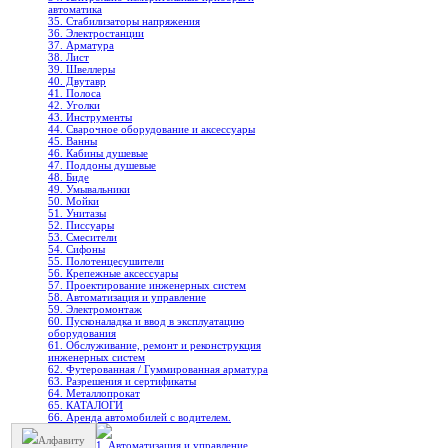
автоматика
35. Стабилизаторы напряжения
36. Электростанции
37. Арматура
38. Лист
39. Швеллеры
40. Двутавр
41. Полоса
42. Уголки
43. Инструменты
44. Сварочное оборудование и аксессуары
45. Ванны
46. Кабины душевые
47. Поддоны душевые
48. Биде
49. Умывальники
50. Мойки
51. Унитазы
52. Писсуары
53. Смесители
54. Сифоны
55. Полотенцесушители
56. Крепежные аксессуары
57. Проектирование инженерных систем
58. Автоматизация и управление
59. Электромонтаж
60. Пусконаладка и ввод в эксплуатацию
оборудования
61. Обслуживание, ремонт и реконструкция
инженерных систем
62. Футерованная / Гуммированная арматура
63. Разрешения и сертификаты
64. Металлопрокат
65. КАТАЛОГИ
66. Аренда автомобилей с водителем.
Алфавиту
1. Автоматизация и управление