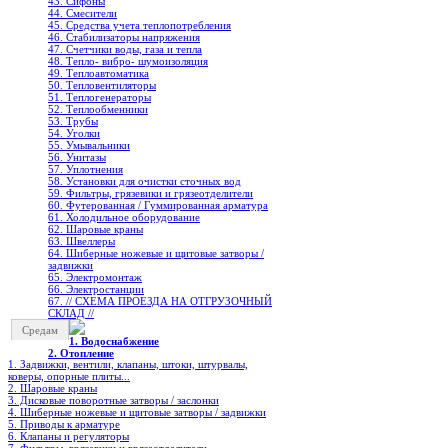
43. Сифоны
44. Смесители
45. Средства учета теплопотребления
46. Стабилизаторы напряжения
47. Счетчики воды, газа и тепла
48. Тепло- вибро- шумоизоляция
49. Теплоавтоматика
50. Тепловентиляторы
51. Теплогенераторы
52. Теплообменники
53. Трубы
54. Уголки
55. Умывальники
56. Унитазы
57. Уплотнения
58. Установки для очистки сточных вод
59. Фильтры, грязевики и грязеотделители
60. Футерованная / Гуммированная арматура
61. Холодильное oборудование
62. Шаровые краны
63. Швеллеры
64. Шиберные ножевые и щитовые затворы /
задвижки
65. Электромонтаж
66. Электростанции
67. // СХЕМА ПРОЕЗДА НА ОТГРУЗОЧНЫЙ
СКЛАД //
Средам
1. Водоснабжение
2. Отопление
1. Задвижки, вентили, клапаны, штоки, штурвалы,
коверы, опорные плиты...
2. Шаровые краны
3. Дисковые поворотные затворы / заслонки
4. Шиберные ножевые и щитовые затворы / задвижки
5. Приводы к арматуре
6. Клапаны и регуляторы