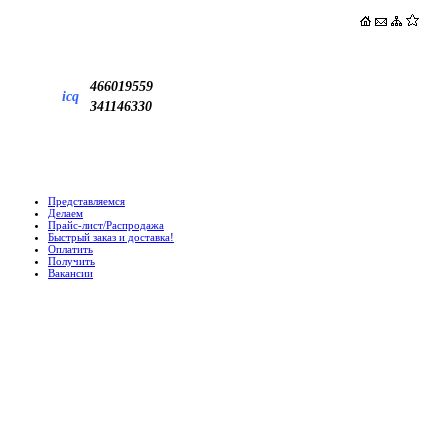
466019559
icq
341146330
Представляемся
Делаем
Прайс-лист/Распродажа
Быстрый заказ и доставка!
Оплатить
Получить
Вакансии