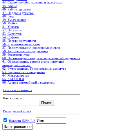
44. Сварочное оборудование и аксессуары
45. Ванны
46. Кабины душевые
47. Поддоны душевые
48. Биде
49. Умывальники
50. Мойки
51. Унитазы
52. Писсуары
53. Смесители
54. Сифоны
55. Полотенцесушители
56. Крепежные аксессуары
57. Проектирование инженерных систем
58. Автоматизация и управление
59. Электромонтаж
60. Пусконаладка и ввод в эксплуатацию оборудования
61. Обслуживание, ремонт и реконструкция
инженерных систем
62. Футерованная / Гуммированная арматура
63. Разрешения и сертификаты
64. Металлопрокат
65. КАТАЛОГИ
66. Аренда автомобилей с водителем.
Список всех товаров
Поиск товара
Расширенный поиск
Новости INEN.RU