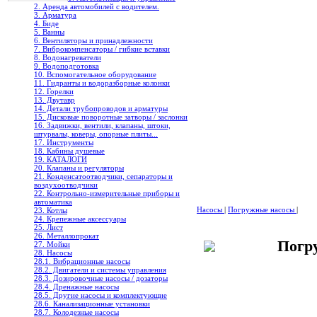
2. Аренда автомобилей с водителем.
3. Арматура
4. Биде
5. Ванны
6. Вентиляторы и принадлежности
7. Виброкомпенсаторы / гибкие вставки
8. Водонагреватели
9. Водоподготовка
10. Вспомогательное оборудование
11. Гидранты и водоразборные колонки
12. Горелки
13. Двутавр
14. Детали трубопроводов и арматуры
15. Дисковые поворотные затворы / заслонки
16. Задвижки, вентили, клапаны, штоки,
штурвалы, коверы, опорные плиты...
17. Инструменты
18. Кабины душевые
19. КАТАЛОГИ
20. Клапаны и регуляторы
21. Конденсатоотводчики, сепараторы и
воздухоотводчики
22. Контрольно-измерительные приборы и
автоматика
Насосы
|
Погружные насосы
|
23. Котлы
24. Крепежные аксессуары
25. Лист
26. Металлопрокат
Погр
27. Мойки
28. Насосы
28.1. Вибрационные насосы
28.2. Двигатели и системы управления
28.3. Дозировочные насосы / дозаторы
28.4. Дренажные насосы
28.5. Другие насосы и комплектующие
28.6. Канализационные установки
28.7. Колодезные насосы