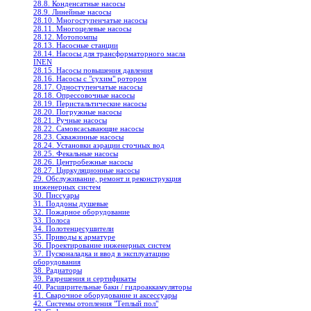
28.8. Конденсатные насосы
28.9. Линейные насосы
28.10. Многоступенчатые насосы
28.11. Многоцелевые насосы
28.12. Мотопомпы
28.13. Насосные станции
28.14. Насосы для трансформаторного масла
INEN
28.15. Насосы повышения давления
28.16. Насосы с "сухим" ротором
28.17. Одноступенчатые насосы
28.18. Опрессовочные насосы
28.19. Перистальтические насосы
28.20. Погружные насосы
28.21. Ручные насосы
28.22. Самовсасывающие насосы
28.23. Скважинные насосы
28.24. Установки аэрации сточных вод
28.25. Фекальные насосы
28.26. Центробежные насосы
28.27. Циркуляционные насосы
29. Обслуживание, ремонт и реконструкция
инженерных систем
30. Писсуары
31. Поддоны душевые
32. Пожарное оборудование
33. Полоса
34. Полотенцесушители
35. Приводы к арматуре
36. Проектирование инженерных систем
37. Пусконаладка и ввод в эксплуатацию
оборудования
38. Радиаторы
39. Разрешения и сертификаты
40. Расширительные баки / гидроаккамуляторы
41. Сварочное оборудование и аксессуары
42. Системы отопления "Теплый пол"