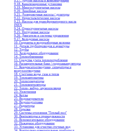
9.17. Другие насосы и комплектующие
9.18. Канализационные установки
9.19. Многоступенчатые насосы
9.20. Линейные насосы
9.21. Дозировочные насосы / дозаторы
9.22. Перистальтические насосы
9.23. Насосы для трансформаторного масла
INEN
9.24. Одноступенчатые насосы
9.25. Погружные насосы
9.26. Двигатели и системы управления
9.27. Колодезные насосы
10. Гидранты и водоразборные колонки
11. Детали трубопроводов и арматуры
12. Трубы
13. Холодильное oборудование
14. Теплообменники
15. Средства учета теплопотребления
16. Расширительные баки / гидроаккамуляторы
17. Конденсатоотводчики, сепараторы и
воздухоотводчики
18. Счетчики воды, газа и тепла
19. Теплоавтоматика
20. Теплогенераторы
21. Тепловентиляторы
22. Тепло- вибро- шумоизоляция
23. Уплотнения
24. Котлы
25. Водонагреватели
26. Водоподготовка
27. Радиаторы
28. Горелки
29. Системы отопления "Теплый пол"
30. Вентиляторы и принадлежности
31. Вспомогательное оборудование
32. Пожарное оборудование
33. Установки для очистки сточных вод
34. Контрольно-измерительные приборы и