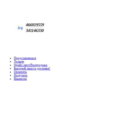
466019559
icq
341146330
Представляемся
Делаем
Прайс-лист/Распродажа
Быстрый заказ и доставка!
Оплатить
Получить
Вакансии