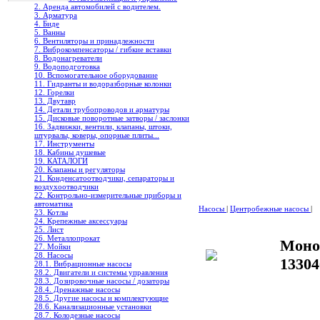
2. Аренда автомобилей с водителем.
3. Арматура
4. Биде
5. Ванны
6. Вентиляторы и принадлежности
7. Виброкомпенсаторы / гибкие вставки
8. Водонагреватели
9. Водоподготовка
10. Вспомогательное оборудование
11. Гидранты и водоразборные колонки
12. Горелки
13. Двутавр
14. Детали трубопроводов и арматуры
15. Дисковые поворотные затворы / заслонки
16. Задвижки, вентили, клапаны, штоки,
штурвалы, коверы, опорные плиты...
17. Инструменты
18. Кабины душевые
19. КАТАЛОГИ
20. Клапаны и регуляторы
21. Конденсатоотводчики, сепараторы и
воздухоотводчики
22. Контрольно-измерительные приборы и
автоматика
Насосы
|
Центробежные насосы
|
23. Котлы
24. Крепежные аксессуары
25. Лист
26. Металлопрокат
Моно
27. Мойки
28. Насосы
1330
28.1. Вибрационные насосы
28.2. Двигатели и системы управления
28.3. Дозировочные насосы / дозаторы
28.4. Дренажные насосы
28.5. Другие насосы и комплектующие
28.6. Канализационные установки
28.7. Колодезные насосы