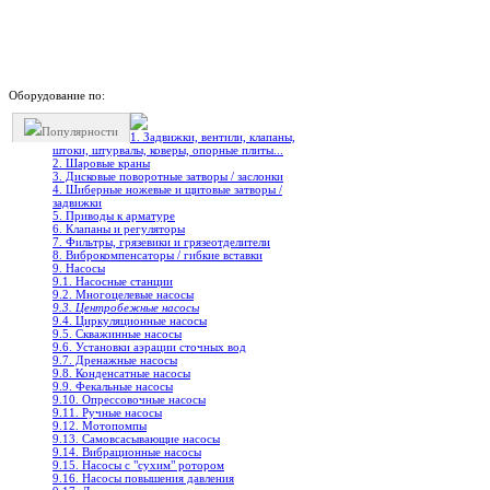
Оборудование по:
Популярности
1. Задвижки, вентили, клапаны,
штоки, штурвалы, коверы, опорные плиты...
2. Шаровые краны
3. Дисковые поворотные затворы / заслонки
4. Шиберные ножевые и щитовые затворы /
задвижки
5. Приводы к арматуре
6. Клапаны и регуляторы
7. Фильтры, грязевики и грязеотделители
8. Виброкомпенсаторы / гибкие вставки
9. Насосы
9.1. Насосные станции
9.2. Многоцелевые насосы
9.3. Центробежные насосы
9.4. Циркуляционные насосы
9.5. Скважинные насосы
9.6. Установки аэрации сточных вод
9.7. Дренажные насосы
9.8. Конденсатные насосы
9.9. Фекальные насосы
9.10. Опрессовочные насосы
9.11. Ручные насосы
9.12. Мотопомпы
9.13. Самовсасывающие насосы
9.14. Вибрационные насосы
9.15. Насосы с "сухим" ротором
9.16. Насосы повышения давления