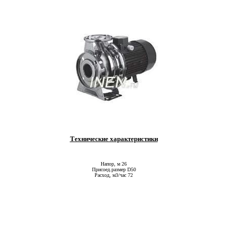
Технические характеристики
Напор, м 26
Присоед.размер D50
Расход, м3/час 72