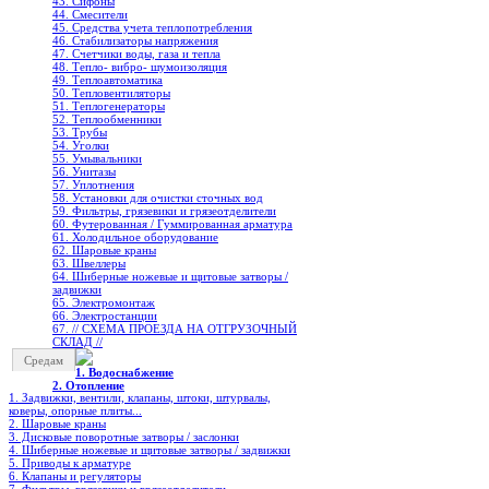
43. Сифоны
44. Смесители
45. Средства учета теплопотребления
46. Стабилизаторы напряжения
47. Счетчики воды, газа и тепла
48. Тепло- вибро- шумоизоляция
49. Теплоавтоматика
50. Тепловентиляторы
51. Теплогенераторы
52. Теплообменники
53. Трубы
54. Уголки
55. Умывальники
56. Унитазы
57. Уплотнения
58. Установки для очистки сточных вод
59. Фильтры, грязевики и грязеотделители
60. Футерованная / Гуммированная арматура
61. Холодильное oборудование
62. Шаровые краны
63. Швеллеры
64. Шиберные ножевые и щитовые затворы /
задвижки
65. Электромонтаж
66. Электростанции
67. // СХЕМА ПРОЕЗДА НА ОТГРУЗОЧНЫЙ
СКЛАД //
Средам
1. Водоснабжение
2. Отопление
1. Задвижки, вентили, клапаны, штоки, штурвалы,
коверы, опорные плиты...
2. Шаровые краны
3. Дисковые поворотные затворы / заслонки
4. Шиберные ножевые и щитовые затворы / задвижки
5. Приводы к арматуре
6. Клапаны и регуляторы