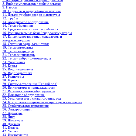
7. Фильтры, грязевики и грязеотделители
8. Виброкомпенсаторы / гибкие вставки
9. Насосы
10. Гидранты и водоразборные колонки
11. Детали трубопроводов и арматуры
12. Трубы
13. Холодильное oборудование
14. Теплообменники
15. Средства учета теплопотребления
16. Расширительные баки / гидроаккамуляторы
17. Конденсатоотводчики, сепараторы и
воздухоотводчики
18. Счетчики воды, газа и тепла
19. Теплоавтоматика
20. Теплогенераторы
21. Тепловентиляторы
22. Тепло- вибро- шумоизоляция
23. Уплотнения
24. Котлы
25. Водонагреватели
26. Водоподготовка
27. Радиаторы
28. Горелки
29. Системы отопления "Теплый пол"
30. Вентиляторы и принадлежности
31. Вспомогательное оборудование
32. Пожарное оборудование
33. Установки для очистки сточных вод
34. Контрольно-измерительные приборы и автоматика
35. Стабилизаторы напряжения
36. Электростанции
37. Арматура
38. Лист
39. Швеллеры
40. Двутавр
41. Полоса
42. Уголки
43. Инструменты