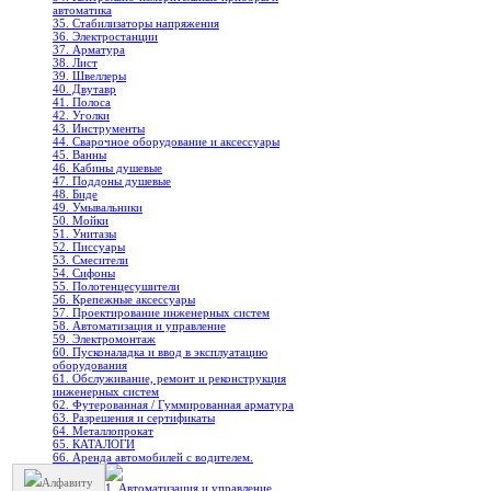
автоматика
35. Стабилизаторы напряжения
36. Электростанции
37. Арматура
38. Лист
39. Швеллеры
40. Двутавр
41. Полоса
42. Уголки
43. Инструменты
44. Сварочное оборудование и аксессуары
45. Ванны
46. Кабины душевые
47. Поддоны душевые
48. Биде
49. Умывальники
50. Мойки
51. Унитазы
52. Писсуары
53. Смесители
54. Сифоны
55. Полотенцесушители
56. Крепежные аксессуары
57. Проектирование инженерных систем
58. Автоматизация и управление
59. Электромонтаж
60. Пусконаладка и ввод в эксплуатацию
оборудования
61. Обслуживание, ремонт и реконструкция
инженерных систем
62. Футерованная / Гуммированная арматура
63. Разрешения и сертификаты
64. Металлопрокат
65. КАТАЛОГИ
66. Аренда автомобилей с водителем.
Алфавиту
1. Автоматизация и управление