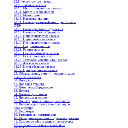
28.8. Конденсатные насосы
28.9. Линейные насосы
28.10. Многоступенчатые насосы
28.11. Многоцелевые насосы
28.12. Мотопомпы
28.13. Насосные станции
28.14. Насосы для трансформаторного масла
INEN
28.15. Насосы повышения давления
28.16. Насосы с "сухим" ротором
28.17. Одноступенчатые насосы
28.18. Опрессовочные насосы
28.19. Перистальтические насосы
28.20. Погружные насосы
28.21. Ручные насосы
28.22. Самовсасывающие насосы
28.23. Скважинные насосы
28.24. Установки аэрации сточных вод
28.25. Фекальные насосы
28.26. Центробежные насосы
28.27. Циркуляционные насосы
29. Обслуживание, ремонт и реконструкция
инженерных систем
30. Писсуары
31. Поддоны душевые
32. Пожарное оборудование
33. Полоса
34. Полотенцесушители
35. Приводы к арматуре
36. Проектирование инженерных систем
37. Пусконаладка и ввод в эксплуатацию
оборудования
38. Радиаторы
39. Разрешения и сертификаты
40. Расширительные баки / гидроаккамуляторы
41. Сварочное оборудование и аксессуары
42. Системы отопления "Теплый пол"