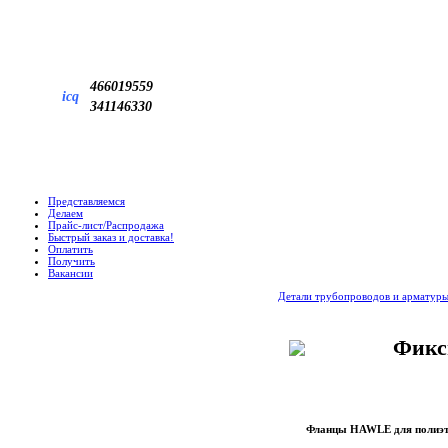
466019559
icq
341146330
Представляемся
Делаем
Прайс-лист/Распродажа
Быстрый заказ и доставка!
Оплатить
Получить
Вакансии
Детали трубопроводов и арматур
Фикс
Фланцы HAWLE для полиэт