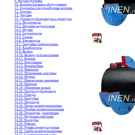
9. Водоподготовка
10. Вспомогательное оборудование
11. Гидранты и водоразборные колонки
12. Горелки
13. Двутавр
14. Детали трубопроводов и арматуры
14.1. Водоотводы
14.2. Воронки водосточные
14.3. Втулки
14.4. Гидропрессы
14.5. Гильзы
14.6. Евроконусы
14.7. Заглушки эллиптические
14.8. Калибраторы
14.9. Колено
14.10. Кольца уплотнительные
14.11. Крепеж
14.12. Крестовины
14.13. Кронштейны
14.14. Манжеты
14.15. Монтажные пластины
14.16. Муфты
14.17. Наконечники зажимные
14.18. Ниппели
14.19. Обжимные кольца
14.20. Опоры трубопровода
14.21. Отводы
14.22. Патрубки
14.23. Переходы
14.24. Петли полипропиленовые
14.25. Пробки полипропиленовые
14.26. Прокладки, уплотнения
14.27. Пружины гибочные
14.28. Раструбы
14.29. Ревизия
14.30. Рукава термоусадочные
14.31. Скобы полипропиленовые
14.32. Соединительные узлы