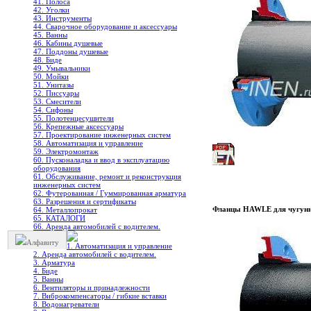
41. Полоса
42. Уголки
43. Инструменты
44. Сварочное оборудование и аксессуары
45. Ванны
46. Кабины душевые
47. Поддоны душевые
48. Биде
49. Умывальники
50. Мойки
51. Унитазы
52. Писсуары
53. Смесители
54. Сифоны
55. Полотенцесушители
56. Крепежные аксессуары
57. Проектирование инженерных систем
58. Автоматизация и управление
59. Электромонтаж
60. Пусконаладка и ввод в эксплуатацию
оборудования
61. Обслуживание, ремонт и реконструкция
инженерных систем
62. Футерованная / Гуммированная арматура
63. Разрешения и сертификаты
Фланцы HAWLE для чугунн
64. Металлопрокат
65. КАТАЛОГИ
66. Аренда автомобилей с водителем.
Алфавиту
1. Автоматизация и управление
2. Аренда автомобилей с водителем.
3. Арматура
4. Биде
5. Ванны
6. Вентиляторы и принадлежности
7. Виброкомпенсаторы / гибкие вставки
8. Водонагреватели