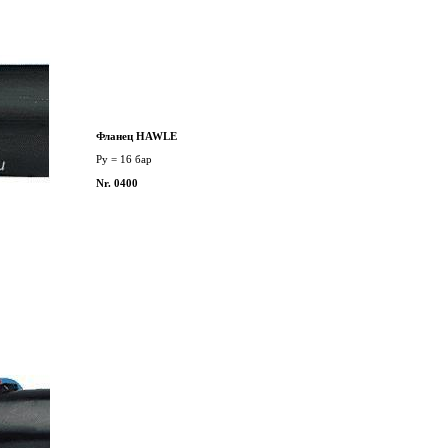
Фланец HAWLE
Py = 16 бар
Nr. 0400