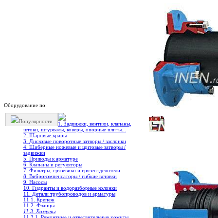
Оборудование по:
Популярности
1. Задвижки, вентили, клапаны,
штоки, штурвалы, коверы, опорные плиты...
2. Шаровые краны
3. Дисковые поворотные затворы / заслонки
4. Шиберные ножевые и щитовые затворы /
задвижки
5. Приводы к арматуре
6. Клапаны и регуляторы
7. Фильтры, грязевики и грязеотделители
8. Виброкомпенсаторы / гибкие вставки
9. Насосы
10. Гидранты и водоразборные колонки
11. Детали трубопроводов и арматуры
11.1. Крепеж
11.2. Фланцы
11.3. Хомуты
11.3.1. Ремонтные и ответвительные хомуты