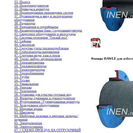
33. Полоса
34. Полотенцесушители
35. Приводы к арматуре
36. Проектирование инженерных систем
37. Пусконаладка и ввод в эксплуатацию
оборудования
38. Радиаторы
39. Разрешения и сертификаты
40. Расширительные баки / гидроаккамуляторы
41. Сварочное оборудование и аксессуары
42. Системы отопления "Теплый пол"
43. Сифоны
44. Смесители
45. Средства учета теплопотребления
46. Стабилизаторы напряжения
47. Счетчики воды, газа и тепла
Фланцы HAWLE для асбест
48. Тепло- вибро- шумоизоляция
49. Теплоавтоматика
50. Тепловентиляторы
51. Теплогенераторы
52. Теплообменники
53. Трубы
54. Уголки
55. Умывальники
56. Унитазы
57. Уплотнения
58. Установки для очистки сточных вод
59. Фильтры, грязевики и грязеотделители
60. Футерованная / Гуммированная арматура
61. Холодильное oборудование
62. Шаровые краны
63. Швеллеры
64. Шиберные ножевые и щитовые затворы /
задвижки
65. Электромонтаж
66. Электростанции
67. // СХЕМА ПРОЕЗДА НА ОТГРУЗОЧНЫЙ