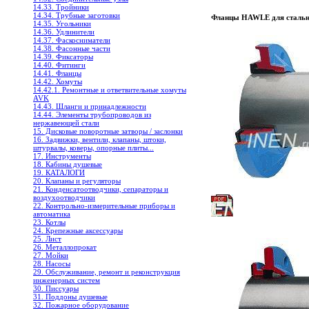
14.33. Тройники
14.34. Трубные заготовки
Фланцы HAWLE для стальн
14.35. Угольники
14.36. Удлинители
14.37. Фаскосниматели
14.38. Фасонные части
14.39. Фиксаторы
14.40. Фитинги
14.41. Фланцы
14.42. Хомуты
14.42.1. Ремонтные и ответвительные хомуты
AVK
14.43. Шланги и принадлежности
14.44. Элементы трубопроводов из
нержавеющей стали
15. Дисковые поворотные затворы / заслонки
16. Задвижки, вентили, клапаны, штоки,
штурвалы, коверы, опорные плиты...
17. Инструменты
18. Кабины душевые
19. КАТАЛОГИ
20. Клапаны и регуляторы
21. Конденсатоотводчики, сепараторы и
воздухоотводчики
22. Контрольно-измерительные приборы и
автоматика
23. Котлы
24. Крепежные аксессуары
25. Лист
26. Металлопрокат
27. Мойки
28. Насосы
29. Обслуживание, ремонт и реконструкция
инженерных систем
30. Писсуары
31. Поддоны душевые
32. Пожарное оборудование