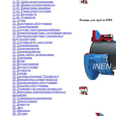
11.39. Скобы полипропиленовые
11.40. Шланги и принадлежности
11.41. Наконечники зажимные
11.42. Рукава термоусадочные
11.43. Водоотводы
11.44. Удлинители
Фланцы для труб из ПВХ
12. Трубы
13. Холодильное oборудование
14. Теплообменники
15. Средства учета теплопотребления
16. Расширительные баки / гидроаккамуляторы
17. Конденсатоотводчики, сепараторы и
воздухоотводчики
18. Счетчики воды, газа и тепла
19. Теплоавтоматика
20. Теплогенераторы
21. Тепловентиляторы
22. Тепло- вибро- шумоизоляция
23. Уплотнения
24. Котлы
25. Водонагреватели
26. Водоподготовка
27. Радиаторы
28. Горелки
29. Системы отопления "Теплый пол"
30. Вентиляторы и принадлежности
31. Вспомогательное оборудование
32. Пожарное оборудование
33. Установки для очистки сточных вод
34. Контрольно-измерительные приборы и
автоматика
35. Стабилизаторы напряжения
36. Электростанции
37. Арматура
38. Лист
39. Швеллеры
40. Двутавр