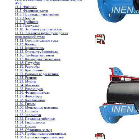
AVK
11.4. Фитинги
11.5. Фасонные части
11.6. Прокладки, уплотнения
11.7. Отводы
11.8. Тройники
11.9. Переходы
11.10. Заглушки эллиптические
11.11. Элементы трубопроводов из
нержавеющей стали
11.12. Соединительные узлы
11.13. Колено
11.14. Кронштейны
11.15. Опоры трубопровода
11.16. Трубные заготовки
11.17. Кольца уплотнительные
11.18. Патрубки
11.19. Раструбы
11.20. Крестовины
11.21. Воронки водосточные
11.22. Ревизия
11.23. Муфты
11.24. Манжеты
11.25. Евроконусы
11.26. Фаскосниматели
11.27. Фиксаторы
11.28. Калибраторы
11.29. Гильзы
11.30. Монтажные пластины
11.31. Ниппели
11.32. Угольники
11.33. Пружины гибочные
11.34. Гидропрессы
11.35. Втулки
11.36. Обжимные кольца
11.37. Пробки полипропиленовые
11.38. Петли полипропиленовые