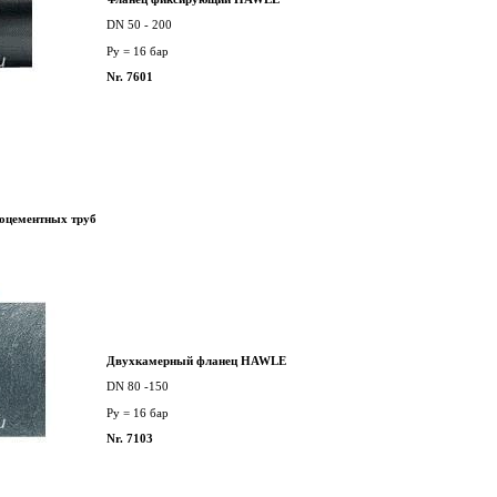
DN 50 - 200
Py = 16 бар
Nr. 7601
оцементных труб
Двухкамерный фланец HAWLE
DN 80 -150
Py = 16 бар
Nr. 7103