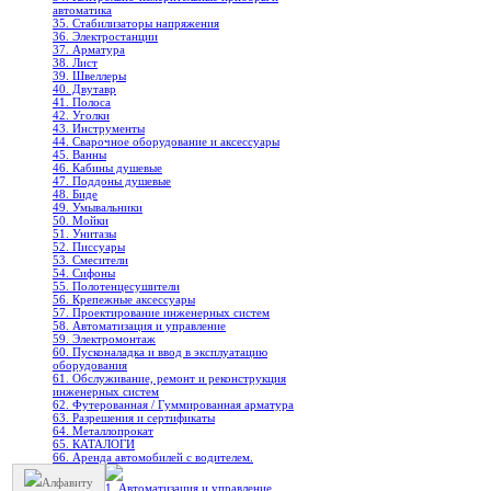
автоматика
35. Стабилизаторы напряжения
36. Электростанции
37. Арматура
38. Лист
39. Швеллеры
40. Двутавр
41. Полоса
42. Уголки
43. Инструменты
44. Сварочное оборудование и аксессуары
45. Ванны
46. Кабины душевые
47. Поддоны душевые
48. Биде
49. Умывальники
50. Мойки
51. Унитазы
52. Писсуары
53. Смесители
54. Сифоны
55. Полотенцесушители
56. Крепежные аксессуары
57. Проектирование инженерных систем
58. Автоматизация и управление
59. Электромонтаж
60. Пусконаладка и ввод в эксплуатацию
оборудования
61. Обслуживание, ремонт и реконструкция
инженерных систем
62. Футерованная / Гуммированная арматура
63. Разрешения и сертификаты
64. Металлопрокат
65. КАТАЛОГИ
66. Аренда автомобилей с водителем.
Алфавиту
1. Автоматизация и управление