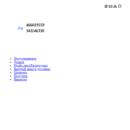
466019559
icq
341146330
Представляемся
Делаем
Прайс-лист/Распродажа
Быстрый заказ и доставка!
Оплатить
Получить
Вакансии