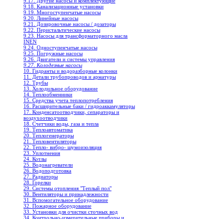
9.17. Другие насосы и комплектующие
9.18. Канализационные установки
9.19. Многоступенчатые насосы
9.20. Линейные насосы
9.21. Дозировочные насосы / дозаторы
9.22. Перистальтические насосы
9.23. Насосы для трансформаторного масла
INEN
9.24. Одноступенчатые насосы
9.25. Погружные насосы
9.26. Двигатели и системы управления
9.27. Колодезные насосы
10. Гидранты и водоразборные колонки
11. Детали трубопроводов и арматуры
12. Трубы
13. Холодильное oборудование
14. Теплообменники
15. Средства учета теплопотребления
16. Расширительные баки / гидроаккамуляторы
17. Конденсатоотводчики, сепараторы и
воздухоотводчики
18. Счетчики воды, газа и тепла
19. Теплоавтоматика
20. Теплогенераторы
21. Тепловентиляторы
22. Тепло- вибро- шумоизоляция
23. Уплотнения
24. Котлы
25. Водонагреватели
26. Водоподготовка
27. Радиаторы
28. Горелки
29. Системы отопления "Теплый пол"
30. Вентиляторы и принадлежности
31. Вспомогательное оборудование
32. Пожарное оборудование
33. Установки для очистки сточных вод
34. Контрольно-измерительные приборы и