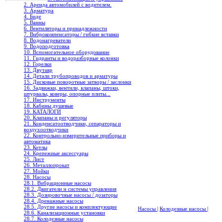
2. Аренда автомобилей с водителем.
3. Арматура
4. Биде
5. Ванны
6. Вентиляторы и принадлежности
7. Виброкомпенсаторы / гибкие вставки
8. Водонагреватели
9. Водоподготовка
10. Вспомогательное оборудование
11. Гидранты и водоразборные колонки
12. Горелки
13. Двутавр
14. Детали трубопроводов и арматуры
15. Дисковые поворотные затворы / заслонки
16. Задвижки, вентили, клапаны, штоки,
штурвалы, коверы, опорные плиты...
17. Инструменты
18. Кабины душевые
19. КАТАЛОГИ
20. Клапаны и регуляторы
21. Конденсатоотводчики, сепараторы и
воздухоотводчики
22. Контрольно-измерительные приборы и
автоматика
23. Котлы
24. Крепежные аксессуары
25. Лист
26. Металлопрокат
27. Мойки
28. Насосы
28.1. Вибрационные насосы
28.2. Двигатели и системы управления
28.3. Дозировочные насосы / дозаторы
28.4. Дренажные насосы
28.5. Другие насосы и комплектующие
Насосы
|
Колодезные насосы
|
28.6. Канализационные установки
28.7. Колодезные насосы