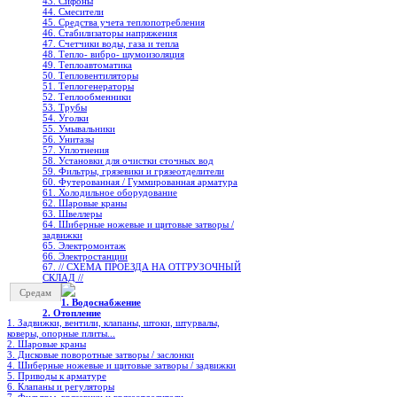
43. Сифоны
44. Смесители
45. Средства учета теплопотребления
46. Стабилизаторы напряжения
47. Счетчики воды, газа и тепла
48. Тепло- вибро- шумоизоляция
49. Теплоавтоматика
50. Тепловентиляторы
51. Теплогенераторы
52. Теплообменники
53. Трубы
54. Уголки
55. Умывальники
56. Унитазы
57. Уплотнения
58. Установки для очистки сточных вод
59. Фильтры, грязевики и грязеотделители
60. Футерованная / Гуммированная арматура
61. Холодильное oборудование
62. Шаровые краны
63. Швеллеры
64. Шиберные ножевые и щитовые затворы /
задвижки
65. Электромонтаж
66. Электростанции
67. // СХЕМА ПРОЕЗДА НА ОТГРУЗОЧНЫЙ
СКЛАД //
Средам
1. Водоснабжение
2. Отопление
1. Задвижки, вентили, клапаны, штоки, штурвалы,
коверы, опорные плиты...
2. Шаровые краны
3. Дисковые поворотные затворы / заслонки
4. Шиберные ножевые и щитовые затворы / задвижки
5. Приводы к арматуре
6. Клапаны и регуляторы