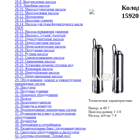
28.8. Конденсатные насосы
28.9. Линейные насосы
Коло
28.10. Многоступенчатые насосы
28.11. Многоцелевые насосы
15920
28.12. Мотопомпы
28.13. Насосные станции
28.14. Насосы для трансформаторного масла
INEN
28.15. Насосы повышения давления
28.16. Насосы с "сухим" ротором
28.17. Одноступенчатые насосы
28.18. Опрессовочные насосы
28.19. Перистальтические насосы
28.20. Погружные насосы
28.21. Ручные насосы
28.22. Самовсасывающие насосы
28.23. Скважинные насосы
28.24. Установки аэрации сточных вод
28.25. Фекальные насосы
28.26. Центробежные насосы
28.27. Циркуляционные насосы
29. Обслуживание, ремонт и реконструкция
инженерных систем
30. Писсуары
31. Поддоны душевые
32. Пожарное оборудование
33. Полоса
Технические характеристики
34. Полотенцесушители
35. Приводы к арматуре
Напор, м 49.7
36. Проектирование инженерных систем
Присоед.размер 1 1/4
37. Пусконаладка и ввод в эксплуатацию
Расход, м3/час 7.4
оборудования
38. Радиаторы
39. Разрешения и сертификаты
40. Расширительные баки / гидроаккамуляторы
41. Сварочное оборудование и аксессуары
42. Системы отопления "Теплый пол"