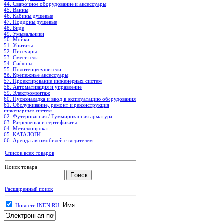
44. Сварочное оборудование и аксессуары
45. Ванны
46. Кабины душевые
47. Поддоны душевые
48. Биде
49. Умывальники
50. Мойки
51. Унитазы
52. Писсуары
53. Смесители
54. Сифоны
55. Полотенцесушители
56. Крепежные аксессуары
57. Проектирование инженерных систем
58. Автоматизация и управление
59. Электромонтаж
60. Пусконаладка и ввод в эксплуатацию оборудования
61. Обслуживание, ремонт и реконструкция
инженерных систем
62. Футерованная / Гуммированная арматура
63. Разрешения и сертификаты
64. Металлопрокат
65. КАТАЛОГИ
66. Аренда автомобилей с водителем.
Список всех товаров
Поиск товара
Расширенный поиск
Новости INEN.RU