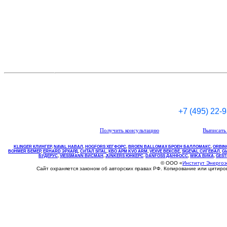
+7 (495) 22-
Получить консультацию
Выписать 
KLINGER КЛИНГЕР
,
NAVAL НАВАЛ
,
НOGFORS ХЕГФОРС
,
BROEN BALLOMAX БРОЕН БАЛЛОМАКС
,
ORBIN
BOHMER БЕМЕР
,
ERHARD ЭРХАРД
,
СИТАЛ SITAL
,
КВО
АРМ
KVO
ARM
,
VEXVE ВЕКСВЕ
,
SIGEVAL СИГЕВАЛ
,
G
БУДЕРУС
,
VIESSMANN ВИСМАН
,
JUNKERS ЮНКЕРС
.
DANFOSS ДАНФОСС
,
WIKA ВИКА
,
GEST
© ООО «
Институт Энерго
Сайт охраняется законом об авторских правах РФ. Копирование или цитир