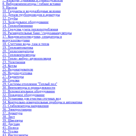
7. Фильтры, грязевики и грязеотделители
8. Виброкомпенсаторы / гибкие вставки
9. Насосы
10. Гидранты и водоразборные колонки
11. Детали трубопроводов и арматуры
12. Трубы
13. Холодильное oборудование
14. Теплообменники
15. Средства учета теплопотребления
16. Расширительные баки / гидроаккамуляторы
17. Конденсатоотводчики, сепараторы и
воздухоотводчики
18. Счетчики воды, газа и тепла
19. Теплоавтоматика
20. Теплогенераторы
21. Тепловентиляторы
22. Тепло- вибро- шумоизоляция
23. Уплотнения
24. Котлы
25. Водонагреватели
26. Водоподготовка
27. Радиаторы
28. Горелки
29. Системы отопления "Теплый пол"
30. Вентиляторы и принадлежности
31. Вспомогательное оборудование
32. Пожарное оборудование
33. Установки для очистки сточных вод
34. Контрольно-измерительные приборы и автоматика
35. Стабилизаторы напряжения
36. Электростанции
37. Арматура
38. Лист
39. Швеллеры
40. Двутавр
41. Полоса
42. Уголки
43. Инструменты