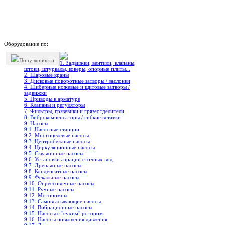
Оборудование по:
Популярности
1. Задвижки, вентили, клапаны,
штоки, штурвалы, коверы, опорные плиты...
2. Шаровые краны
3. Дисковые поворотные затворы / заслонки
4. Шиберные ножевые и щитовые затворы /
задвижки
5. Приводы к арматуре
6. Клапаны и регуляторы
7. Фильтры, грязевики и грязеотделители
8. Виброкомпенсаторы / гибкие вставки
9. Насосы
9.1. Насосные станции
9.2. Многоцелевые насосы
9.3. Центробежные насосы
9.4. Циркуляционные насосы
9.5. Скважинные насосы
9.6. Установки аэрации сточных вод
9.7. Дренажные насосы
9.8. Конденсатные насосы
9.9. Фекальные насосы
9.10. Опрессовочные насосы
9.11. Ручные насосы
9.12. Мотопомпы
9.13. Самовсасывающие насосы
9.14. Вибрационные насосы
9.15. Насосы с "сухим" ротором
9.16. Насосы повышения давления