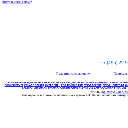
Быстрая связь с нами
!
+7 (495) 22-
Получить консультацию
Выписать 
KLINGER КЛИНГЕР
,
NAVAL НАВАЛ
,
НOGFORS ХЕГФОРС
,
BROEN BALLOMAX БРОЕН БАЛЛОМАКС
,
ORBIN
BOHMER БЕМЕР
,
ERHARD ЭРХАРД
,
СИТАЛ SITAL
,
КВО
АРМ
KVO
ARM
,
VEXVE ВЕКСВЕ
,
SIGEVAL СИГЕВАЛ
,
G
БУДЕРУС
,
VIESSMANN ВИСМАН
,
JUNKERS ЮНКЕРС
.
DANFOSS ДАНФОСС
,
WIKA ВИКА
,
GEST
© ООО «
Институт Энерго
Сайт охраняется законом об авторских правах РФ. Копирование или цитир