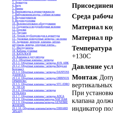
3. Арматура
Присоедине
4. Биде
5. Ванны
6. Вентиляторы и принадлежности
Среда рабоч
7. Виброкомпенсаторы / гибкие вставки
8. Водонагреватели
9. Водоподготовка
10. Вспомогательное оборудование
Материал ко
11. Гидранты и водоразборные колонки
12. Горелки
13. Двутавр
Материал пр
14. Детали трубопроводов и арматуры
15. Дисковые поворотные затворы / заслонки
16. Задвижки, вентили, клапаны, штоки,
штурвалы, коверы, опорные плиты...
Температура
17. Инструменты
18. Кабины душевые
+130C
19. КАТАЛОГИ
20. Клапаны и регуляторы
20.1. Обратные клапаны / затворы
20.1.1. Обратные клапаны / затворы AVK АВК
Давление усл
20.1.2. Обратные клапаны / затворы Belgicast
Белгикаст
20.1.3. Обратные клапаны / затворы DANFOSS
ДАНФОСС
Монтаж
Допу
20.1.4. Обратные клапаны / затворы ORBINOX
ОРБИНОКС
вертикальных
20.1.5. Обратные клапаны / затворы STC-IDRO
ЭС ТИ СИ
20.1.6. Обратные клапаны / затворы
При установк
ZETKAMA
20.1.7. Обратные клапаны \ затворы ADCA
клапана должн
20.1.8. Обратные клапаны/завторы NAF НАФ
20.1.9. Обратные клапаны/затворы GENEBRE
ЖЕНЕБРЕ
индикатор по
20.1.10. Обратные клапаны/затворы ERHARD
ЭРХАРД