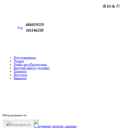
466019559
icq
341146330
Представляемся
Делаем
Прайс-лист/Распродажа
Быстрый заказ и доставка!
Оплатить
Получить
Вакансии
Оборудование по:
Популярности
1. Задвижки, вентили, клапаны,