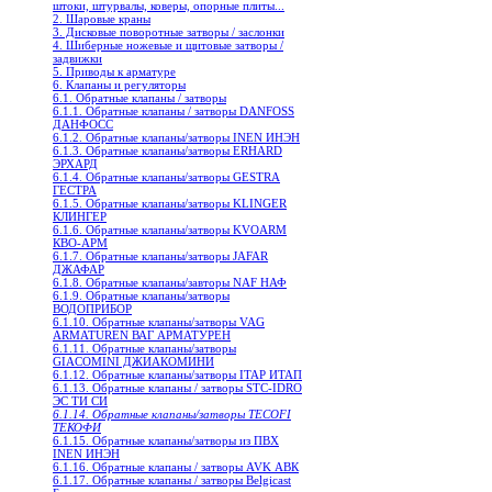
штоки, штурвалы, коверы, опорные плиты...
2. Шаровые краны
3. Дисковые поворотные затворы / заслонки
4. Шиберные ножевые и щитовые затворы /
задвижки
5. Приводы к арматуре
6. Клапаны и регуляторы
6.1. Обратные клапаны / затворы
6.1.1. Обратные клапаны / затворы DANFOSS
ДАНФОСС
6.1.2. Обратные клапаны/затворы INEN ИНЭН
6.1.3. Обратные клапаны/затворы ERHARD
ЭРХАРД
6.1.4. Обратные клапаны/затворы GESTRA
ГЕСТРА
6.1.5. Обратные клапаны/затворы KLINGER
КЛИНГЕР
6.1.6. Обратные клапаны/затворы KVOARM
КВО-АРМ
6.1.7. Обратные клапаны/затворы JAFAR
ДЖАФАР
6.1.8. Обратные клапаны/завторы NAF НАФ
6.1.9. Обратные клапаны/затворы
ВОДОПРИБОР
6.1.10. Обратные клапаны/затворы VAG
ARMATUREN ВАГ АРМАТУРЕН
6.1.11. Обратные клапаны/затворы
GIACOMINI ДЖИАКОМИНИ
6.1.12. Обратные клапаны/затворы ITAP ИТАП
6.1.13. Обратные клапаны / затворы STC-IDRO
ЭС ТИ СИ
6.1.14. Обратные клапаны/затворы TECOFI
ТЕКОФИ
6.1.15. Обратные клапаны/затворы из ПВХ
INEN ИНЭН
6.1.16. Обратные клапаны / затворы AVK АВК
6.1.17. Обратные клапаны / затворы Belgicast