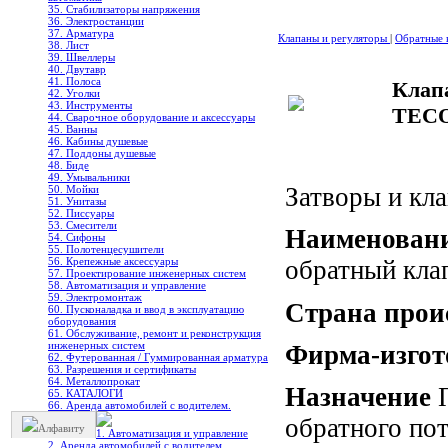
35. Стабилизаторы напряжения
36. Электростанции
37. Арматура
Клапаны и регуляторы
|
Обратные 
38. Лист
39. Швеллеры
40. Двутавр
41. Полоса
Клап
42. Уголки
43. Инструменты
TECO
44. Сварочное оборудование и аксессуары
45. Ванны
46. Кабины душевые
47. Поддоны душевые
48. Биде
49. Умывальники
Затворы и кл
50. Мойки
51. Унитазы
52. Писсуары
53. Смесители
Наименовани
54. Сифоны
55. Полотенцесушители
56. Крепежные аксессуары
обратный кла
57. Проектирование инженерных систем
58. Автоматизация и управление
59. Электромонтаж
Страна про
60. Пусконаладка и ввод в эксплуатацию
оборудования
61. Обслуживание, ремонт и реконструкция
инженерных систем
Фирма-изгот
62. Футерованная / Гуммированная арматура
63. Разрешения и сертификаты
64. Металлопрокат
Назначение
П
65. КАТАЛОГИ
66. Аренда автомобилей с водителем.
обратного по
Алфавиту
1. Автоматизация и управление
2. Аренда автомобилей с водителем.