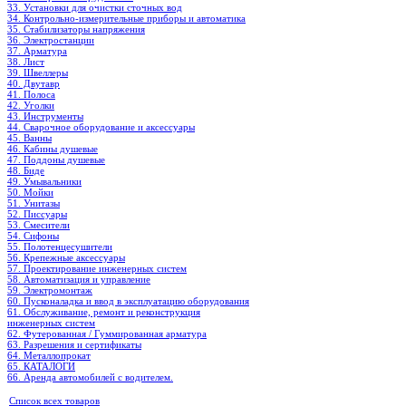
33. Установки для очистки сточных вод
34. Контрольно-измерительные приборы и автоматика
35. Стабилизаторы напряжения
36. Электростанции
37. Арматура
38. Лист
39. Швеллеры
40. Двутавр
41. Полоса
42. Уголки
43. Инструменты
44. Сварочное оборудование и аксессуары
45. Ванны
46. Кабины душевые
47. Поддоны душевые
48. Биде
49. Умывальники
50. Мойки
51. Унитазы
52. Писсуары
53. Смесители
54. Сифоны
55. Полотенцесушители
56. Крепежные аксессуары
57. Проектирование инженерных систем
58. Автоматизация и управление
59. Электромонтаж
60. Пусконаладка и ввод в эксплуатацию оборудования
61. Обслуживание, ремонт и реконструкция
инженерных систем
62. Футерованная / Гуммированная арматура
63. Разрешения и сертификаты
64. Металлопрокат
65. КАТАЛОГИ
66. Аренда автомобилей с водителем.
Список всех товаров