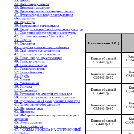
33. Полоса
34. Полотенцесушители
35. Приводы к арматуре
36. Проектирование инженерных систем
37. Пусконаладка и ввод в эксплуатацию
оборудования
38. Радиаторы
39. Разрешения и сертификаты
40. Расширительные баки / гидроаккамуляторы
41. Сварочное оборудование и аксессуары
42. Системы отопления "Теплый пол"
43. Сифоны
Наименование ТМЦ
44. Смесители
45. Средства учета теплопотребления
46. Стабилизаторы напряжения
47. Счетчики воды, газа и тепла
Кла
48. Тепло- вибро- шумоизоляция
Клапан обратный
CB34
49. Теплоавтоматика
СВ5440 Ду40
50. Тепловентиляторы
51. Теплогенераторы
Кла
52. Теплообменники
Клапан обратный
CB54
53. Трубы
СВ5440 Ду50
54. Уголки
55. Умывальники
56. Унитазы
Кла
Клапан обратный
57. Уплотнения
CB54
СВ5440 Ду65
58. Установки для очистки сточных вод
59. Фильтры, грязевики и грязеотделители
60. Футерованная / Гуммированная арматура
Кла
61. Холодильное oборудование
Клапан обратный
CB54
62. Шаровые краны
СВ5440 Ду80
63. Швеллеры
64. Шиберные ножевые и щитовые затворы /
Кла
задвижки
Клапан обратный
CB544
65. Электромонтаж
СВ5440 Ду100
66. Электростанции
67. // СХЕМА ПРОЕЗДА НА ОТГРУЗОЧНЫЙ
СКЛАД //