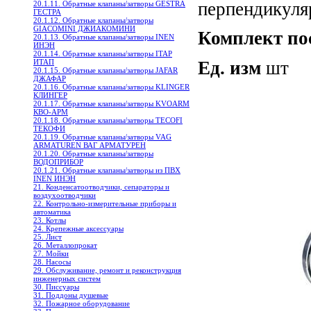
перпендикуля
20.1.11. Обратные клапаны/затворы GESTRA
ГЕСТРА
20.1.12. Обратные клапаны/затворы
GIACOMINI ДЖИАКОМИНИ
Комплект по
20.1.13. Обратные клапаны/затворы INEN
ИНЭН
20.1.14. Обратные клапаны/затворы ITAP
Ед. изм
шт
ИТАП
20.1.15. Обратные клапаны/затворы JAFAR
ДЖАФАР
20.1.16. Обратные клапаны/затворы KLINGER
КЛИНГЕР
20.1.17. Обратные клапаны/затворы KVOARM
КВО-АРМ
20.1.18. Обратные клапаны/затворы TECOFI
ТЕКОФИ
20.1.19. Обратные клапаны/затворы VAG
ARMATUREN ВАГ АРМАТУРЕН
20.1.20. Обратные клапаны/затворы
ВОДОПРИБОР
20.1.21. Обратные клапаны/затворы из ПВХ
INEN ИНЭН
21. Конденсатоотводчики, сепараторы и
воздухоотводчики
22. Контрольно-измерительные приборы и
автоматика
23. Котлы
24. Крепежные аксессуары
25. Лист
26. Металлопрокат
27. Мойки
28. Насосы
29. Обслуживание, ремонт и реконструкция
инженерных систем
30. Писсуары
31. Поддоны душевые
32. Пожарное оборудование