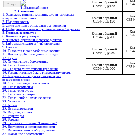
Кла
Клапан обратный
CB544
Средам
СВ5440 Ду125
1. Водоснабжение
2. Отопление
1. Задвижки, вентили, клапаны, штоки, штурвалы,
Кла
Клапан обратный
коверы, опорные плиты...
CB544
СВ5440 Ду150
2. Шаровые краны
3. Дисковые поворотные затворы / заслонки
4. Шиберные ножевые и щитовые затворы / задвижки
Кла
5. Приводы к арматуре
Клапан обратный
CB544
6. Клапаны и регуляторы
СВ5440 Ду200
7. Фильтры, грязевики и грязеотделители
8. Виброкомпенсаторы / гибкие вставки
9. Насосы
Кла
Клапан обратный
10. Гидранты и водоразборные колонки
CB544
СВ5440 Ду250
11. Детали трубопроводов и арматуры
12. Трубы
13. Холодильное oборудование
Кла
Клапан обратный
14. Теплообменники
CB544
СВ5440 Ду300
15. Средства учета теплопотребления
16. Расширительные баки / гидроаккамуляторы
17. Конденсатоотводчики, сепараторы и
воздухоотводчики
18. Счетчики воды, газа и тепла
19. Теплоавтоматика
20. Теплогенераторы
21. Тепловентиляторы
22. Тепло- вибро- шумоизоляция
23. Уплотнения
24. Котлы
25. Водонагреватели
26. Водоподготовка
27. Радиаторы
28. Горелки
29. Системы отопления "Теплый пол"
30. Вентиляторы и принадлежности
31. Вспомогательное оборудование
32. Пожарное оборудование