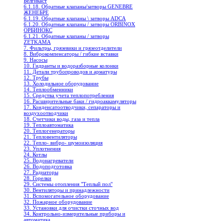
Белгикаст
6.1.18. Обратные клапаны/затворы GENEBRE
ЖЕНЕБРЕ
6.1.19. Обратные клапаны \ затворы ADCA
6.1.20. Обратные клапаны / затворы ORBINOX
ОРБИНОКС
6.1.21. Обратные клапаны / затворы
ZETKAMA
7. Фильтры, грязевики и грязеотделители
8. Виброкомпенсаторы / гибкие вставки
9. Насосы
10. Гидранты и водоразборные колонки
11. Детали трубопроводов и арматуры
12. Трубы
13. Холодильное oборудование
14. Теплообменники
15. Средства учета теплопотребления
16. Расширительные баки / гидроаккамуляторы
17. Конденсатоотводчики, сепараторы и
воздухоотводчики
18. Счетчики воды, газа и тепла
19. Теплоавтоматика
20. Теплогенераторы
21. Тепловентиляторы
22. Тепло- вибро- шумоизоляция
23. Уплотнения
24. Котлы
25. Водонагреватели
26. Водоподготовка
27. Радиаторы
28. Горелки
29. Системы отопления "Теплый пол"
30. Вентиляторы и принадлежности
31. Вспомогательное оборудование
32. Пожарное оборудование
33. Установки для очистки сточных вод
34. Контрольно-измерительные приборы и
автоматика