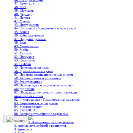
37. Арматура
38. Лист
39. Швеллеры
40. Двутавр
41. Полоса
42. Уголки
43. Инструменты
44. Сварочное оборудование и аксессуары
45. Ванны
46. Кабины душевые
47. Поддоны душевые
48. Биде
49. Умывальники
50. Мойки
51. Унитазы
52. Писсуары
53. Смесители
54. Сифоны
55. Полотенцесушители
56. Крепежные аксессуары
57. Проектирование инженерных систем
58. Автоматизация и управление
59. Электромонтаж
60. Пусконаладка и ввод в эксплуатацию
оборудования
61. Обслуживание, ремонт и реконструкция
инженерных систем
62. Футерованная / Гуммированная арматура
63. Разрешения и сертификаты
64. Металлопрокат
65. КАТАЛОГИ
66. Аренда автомобилей с водителем.
Алфавиту
1. Автоматизация и управление
2. Аренда автомобилей с водителем.
3. Арматура
4. Биде