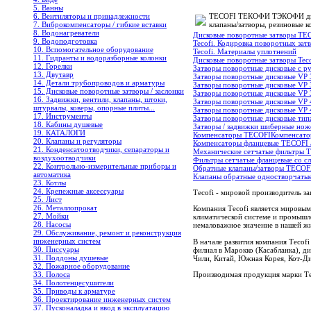
5. Ванны
6. Вентиляторы и принадлежности
TECOFI ТЕКОФИ ТЭКОФИ диско
7. Виброкомпенсаторы / гибкие вставки
клапаны/затворы, резиновые к
8. Водонагреватели
Дисковые поворотные затворы T
9. Водоподготовка
Tecofi. Кодировка поворотных зат
10. Вспомогательное оборудование
Tecofi. Материалы уплотнений
11. Гидранты и водоразборные колонки
Дисковые поворотные затворы Te
12. Горелки
Затворы поворотные дисковые c р
13. Двутавр
Затворы поворотные дисковые VP
14. Детали трубопроводов и арматуры
Затворы поворотные дисковые VP
15. Дисковые поворотные затворы / заслонки
Затворы поворотные дисковые VP
16. Задвижки, вентили, клапаны, штоки,
Затворы поворотные дисковые VP
штурвалы, коверы, опорные плиты...
Затворы поворотные дисковые VP
17. Инструменты
Затворы поворотные дисковые тип
18. Кабины душевые
Затворы / задвижки шиберные ноже
19. КАТАЛОГИ
Компенсаторы TECOFI
Компенсато
20. Клапаны и регуляторы
Компенсаторы фланцевые TECOFI а
21. Конденсатоотводчики, сепараторы и
Механические сетчатые фильтры
воздухоотводчики
Фильтры сетчатые фланцевые со с
22. Контрольно-измерительные приборы и
Обратные клапаны/затворы TECO
автоматика
Клапаны обратные одностворчаты
23. Котлы
24. Крепежные аксессуары
Тecofi - мировой производитель з
25. Лист
26. Металлопрокат
Компания Тecofi является мировы
27. Мойки
климатической системе и промышл
28. Насосы
немаловажное значение в нашей ж
29. Обслуживание, ремонт и реконструкция
инженерных систем
В начале развития компания Тecof
30. Писсуары
филиал в Марокко (Касабланка), 
31. Поддоны душевые
Чили, Китай, Южная Корея, Кот-Ди
32. Пожарное оборудование
Производимая продукция марки Тec
33. Полоса
34. Полотенцесушители
35. Приводы к арматуре
36. Проектирование инженерных систем
37. Пусконаладка и ввод в эксплуатацию