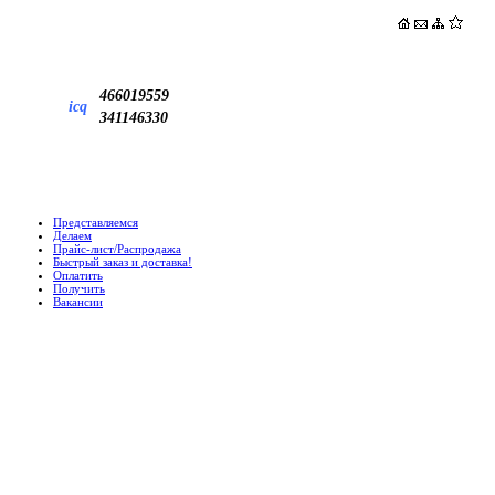
466019559
icq
341146330
Представляемся
Делаем
Прайс-лист/Распродажа
Быстрый заказ и доставка!
Оплатить
Получить
Вакансии