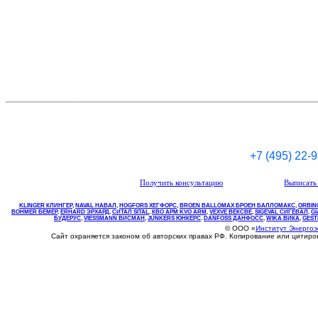
+7 (495) 22-
Получить консультацию
Выписать 
KLINGER КЛИНГЕР
,
NAVAL НАВАЛ
,
НOGFORS ХЕГФОРС
,
BROEN BALLOMAX БРОЕН БАЛЛОМАКС
,
ORBIN
BOHMER БЕМЕР
,
ERHARD ЭРХАРД
,
СИТАЛ SITAL
,
КВО
АРМ
KVO
ARM
,
VEXVE ВЕКСВЕ
,
SIGEVAL СИГЕВАЛ
,
G
БУДЕРУС
,
VIESSMANN ВИСМАН
,
JUNKERS ЮНКЕРС
.
DANFOSS ДАНФОСС
,
WIKA ВИКА
,
GEST
© ООО «
Институт Энерго
Сайт охраняется законом об авторских правах РФ. Копирование или цитир