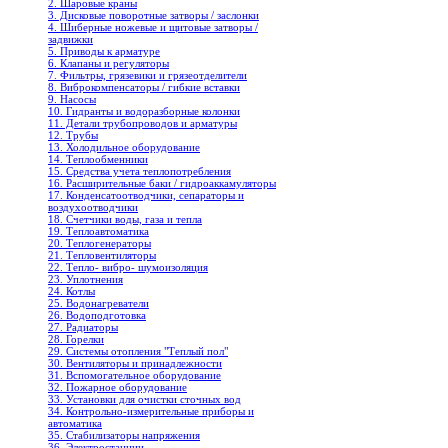
2. Шаровые краны
3. Дисковые поворотные затворы / заслонки
4. Шиберные ножевые и щитовые затворы /
задвижки
5. Приводы к арматуре
6. Клапаны и регуляторы
7. Фильтры, грязевики и грязеотделители
8. Виброкомпенсаторы / гибкие вставки
9. Насосы
10. Гидранты и водоразборные колонки
11. Детали трубопроводов и арматуры
12. Трубы
13. Холодильное oборудование
14. Теплообменники
15. Средства учета теплопотребления
16. Расширительные баки / гидроаккамуляторы
17. Конденсатоотводчики, сепараторы и
воздухоотводчики
18. Счетчики воды, газа и тепла
19. Теплоавтоматика
20. Теплогенераторы
21. Тепловентиляторы
22. Тепло- вибро- шумоизоляция
23. Уплотнения
24. Котлы
25. Водонагреватели
26. Водоподготовка
27. Радиаторы
28. Горелки
29. Системы отопления "Теплый пол"
30. Вентиляторы и принадлежности
31. Вспомогательное оборудование
32. Пожарное оборудование
33. Установки для очистки сточных вод
34. Контрольно-измерительные приборы и
автоматика
35. Стабилизаторы напряжения
36. Электростанции