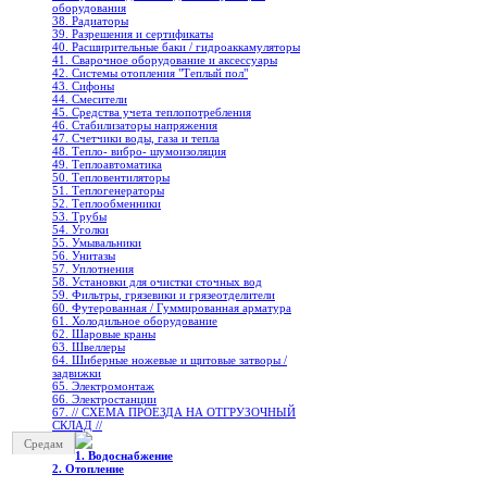
оборудования
38. Радиаторы
39. Разрешения и сертификаты
40. Расширительные баки / гидроаккамуляторы
41. Сварочное оборудование и аксессуары
42. Системы отопления "Теплый пол"
43. Сифоны
44. Смесители
45. Средства учета теплопотребления
46. Стабилизаторы напряжения
47. Счетчики воды, газа и тепла
48. Тепло- вибро- шумоизоляция
49. Теплоавтоматика
50. Тепловентиляторы
51. Теплогенераторы
52. Теплообменники
53. Трубы
54. Уголки
55. Умывальники
56. Унитазы
57. Уплотнения
58. Установки для очистки сточных вод
59. Фильтры, грязевики и грязеотделители
60. Футерованная / Гуммированная арматура
61. Холодильное oборудование
62. Шаровые краны
63. Швеллеры
64. Шиберные ножевые и щитовые затворы /
задвижки
65. Электромонтаж
66. Электростанции
67. // СХЕМА ПРОЕЗДА НА ОТГРУЗОЧНЫЙ
СКЛАД //
Средам
1. Водоснабжение
2. Отопление