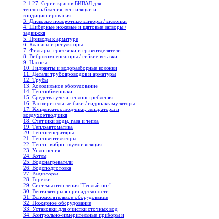
2.1.27. Серии кранов БИВАЛ для
теплоснабжения, вентиляции и
кондиционирования
3. Дисковые поворотные затворы / заслонки
4. Шиберные ножевые и щитовые затворы /
задвижки
5. Приводы к арматуре
6. Клапаны и регуляторы
7. Фильтры, грязевики и грязеотделители
8. Виброкомпенсаторы / гибкие вставки
9. Насосы
10. Гидранты и водоразборные колонки
11. Детали трубопроводов и арматуры
12. Трубы
13. Холодильное oборудование
14. Теплообменники
15. Средства учета теплопотребления
16. Расширительные баки / гидроаккамуляторы
17. Конденсатоотводчики, сепараторы и
воздухоотводчики
18. Счетчики воды, газа и тепла
19. Теплоавтоматика
20. Теплогенераторы
21. Тепловентиляторы
22. Тепло- вибро- шумоизоляция
23. Уплотнения
24. Котлы
25. Водонагреватели
26. Водоподготовка
27. Радиаторы
28. Горелки
29. Системы отопления "Теплый пол"
30. Вентиляторы и принадлежности
31. Вспомогательное оборудование
32. Пожарное оборудование
33. Установки для очистки сточных вод
34. Контрольно-измерительные приборы и