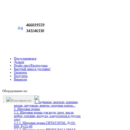
466019559
icq
341146330
Представляемся
Делаем
Прайс-лист/Распродажа
Быстрый заказ и доставка!
Оплатить
Получить
Вакансии
Оборудование по:
Популярности
1. Задвижки, вентили, клапаны,
штоки, штурвалы, коверы, опорные плиты...
2. Шаровые краны
2.1. Шаровые краны для воды, пара, масла,
нефти, топлива, воздуха, хладогентов и других
сред
2.1.1. Шаровые краны СИТАЛ SITAL Ду10-
600, Ру25-40
2.1.2. Шаровые краны BROEN BALLOMAX