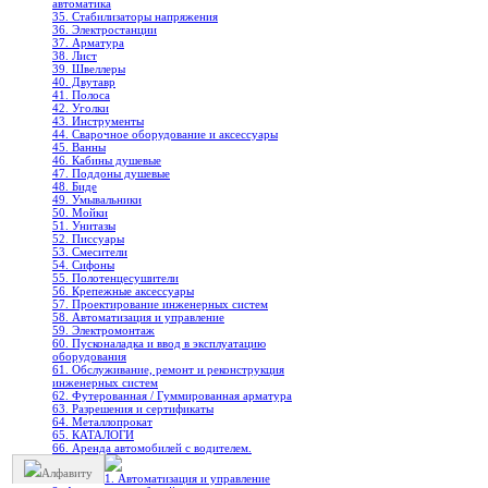
автоматика
35. Стабилизаторы напряжения
36. Электростанции
37. Арматура
38. Лист
39. Швеллеры
40. Двутавр
41. Полоса
42. Уголки
43. Инструменты
44. Сварочное оборудование и аксессуары
45. Ванны
46. Кабины душевые
47. Поддоны душевые
48. Биде
49. Умывальники
50. Мойки
51. Унитазы
52. Писсуары
53. Смесители
54. Сифоны
55. Полотенцесушители
56. Крепежные аксессуары
57. Проектирование инженерных систем
58. Автоматизация и управление
59. Электромонтаж
60. Пусконаладка и ввод в эксплуатацию
оборудования
61. Обслуживание, ремонт и реконструкция
инженерных систем
62. Футерованная / Гуммированная арматура
63. Разрешения и сертификаты
64. Металлопрокат
65. КАТАЛОГИ
66. Аренда автомобилей с водителем.
Алфавиту
1. Автоматизация и управление