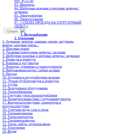
600, Ру25-40
63. Швеллеры
64. Шиберные ножевые и щитовые затворы /
задвижки
65. Электромонтаж
66. Электростанции
67. // СХЕМА ПРОЕЗДА НА ОТГРУЗОЧНЫЙ
СКЛАД //
Средам
1. Водоснабжение
2. Отопление
1. Задвижки, вентили, клапаны, штоки, штурвалы,
коверы, опорные плиты...
2. Шаровые краны
3. Дисковые поворотные затворы / заслонки
4. Шиберные ножевые и щитовые затворы / задвижки
5. Приводы к арматуре
6. Клапаны и регуляторы
7. Фильтры, грязевики и грязеотделители
8. Виброкомпенсаторы / гибкие вставки
9. Насосы
10. Гидранты и водоразборные колонки
11. Детали трубопроводов и арматуры
12. Трубы
13. Холодильное oборудование
14. Теплообменники
15. Средства учета теплопотребления
16. Расширительные баки / гидроаккамуляторы
17. Конденсатоотводчики, сепараторы и
воздухоотводчики
18. Счетчики воды, газа и тепла
19. Теплоавтоматика
20. Теплогенераторы
21. Тепловентиляторы
22. Тепло- вибро- шумоизоляция
23. Уплотнения
24. Котлы