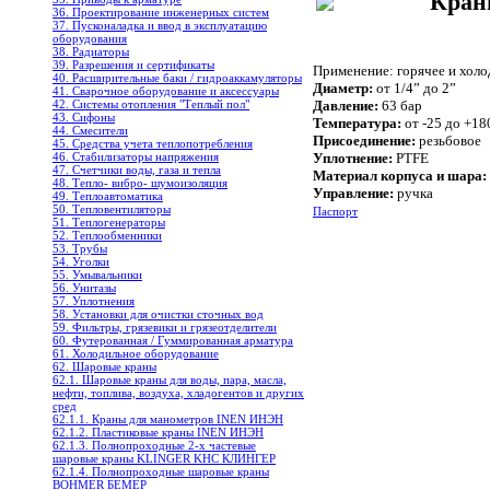
Кран
36. Проектирование инженерных систем
37. Пусконаладка и ввод в эксплуатацию
оборудования
38. Радиаторы
39. Разрешения и сертификаты
Применение:
горячее и хол
40. Расширительные баки / гидроаккамуляторы
Диаметр:
от 1/4” до
2”
41. Сварочное оборудование и аксессуары
42. Системы отопления "Теплый пол"
Давление:
63 бар
43. Сифоны
Температура:
от -25 до +18
44. Смесители
Присоединение:
резьбовое
45. Средства учета теплопотребления
46. Стабилизаторы напряжения
Уплотнение:
PTFE
47. Счетчики воды, газа и тепла
Материал корпуса и шара:
48. Тепло- вибро- шумоизоляция
Управление:
ручка
49. Теплоавтоматика
50. Тепловентиляторы
Паспорт
51. Теплогенераторы
52. Теплообменники
53. Трубы
54. Уголки
55. Умывальники
56. Унитазы
57. Уплотнения
58. Установки для очистки сточных вод
59. Фильтры, грязевики и грязеотделители
60. Футерованная / Гуммированная арматура
61. Холодильное oборудование
62. Шаровые краны
62.1. Шаровые краны для воды, пара, масла,
нефти, топлива, воздуха, хладогентов и других
сред
62.1.1. Краны для манометров INEN ИНЭН
62.1.2. Пластиковые краны INEN ИНЭН
62.1.3. Полнопроходные 2-х частевые
шаровые краны KLINGER KHC КЛИНГЕР
62.1.4. Полнопроходные шаровые краны
BOHMER БЕМЕР