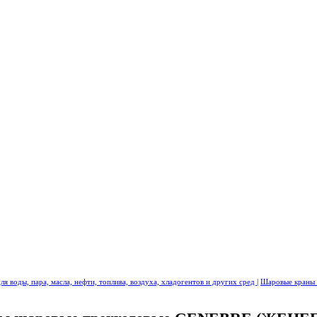
я воды, пара, масла, нефти, топлива, воздуха, хладогентов и других сред
|
Шаровые кран