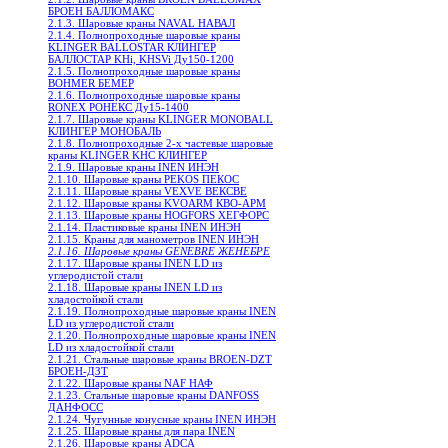
БРОЕН БАЛЛОМАКС
2.1.3. Шаровые краны NAVAL НАВАЛ
2.1.4. Полнопроходные шаровые краны
KLINGER BALLOSTAR КЛИНГЕР
БАЛЛОСТАР KHi, KHSVi Ду150-1200
2.1.5. Полнопроходные шаровые краны
BOHMER БЕМЕР
2.1.6. Полнопроходные шаровые краны
RONEX РОНЕКС Ду15-1400
2.1.7. Шаровые краны KLINGER MONOBALL
КЛИНГЕР МОНОБАЛЬ
2.1.8. Полнопроходные 2-х частевые шаровые
краны KLINGER KHC КЛИНГЕР
2.1.9. Шаровые краны INEN ИНЭН
2.1.10. Шаровые краны PEKOS ПЕКОС
2.1.11. Шаровые краны VEXVE ВЕКСВЕ
2.1.12. Шаровые краны KVOARM КВО-АРМ
2.1.13. Шаровые краны HOGFORS ХЕГФОРС
2.1.14. Пластиковые краны INEN ИНЭН
2.1.15. Краны для манометров INEN ИНЭН
2.1.16. Шаровые краны GENEBRE ЖЕНЕБРЕ
2.1.17. Шаровые краны INEN LD из
углеродистой стали
2.1.18. Шаровые краны INEN LD из
хладостойкой стали
2.1.19. Полнопроходные шаровые краны INEN
LD из углеродистой стали
2.1.20. Полнопроходные шаровые краны INEN
LD из хладостойкой стали
2.1.21. Стальные шаровые краны BROEN-DZT
БРОЕН-ДЗТ
2.1.22. Шаровые краны NAF НАФ
2.1.23. Стальные шаровые краны DANFOSS
ДАНФОСС
2.1.24. Чугунные конусные краны INEN ИНЭН
2.1.25. Шаровые краны для пара INEN
2.1.26. Шаровые краны ADCA