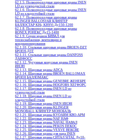
62.1.5. Полнопроходные шаровые краны INEN
LD из углеродистой стали
62.1.6. Полнопроходные шаровые краны INEN
LD из хладостойкой стали
62.1.7. Полнопроходные шаровые краны
KLINGER BALLOSTAR КЛИНГЕР
БАЛЛОСТАР KHi, KHSVi Ду150-1200
62.1.8. Полнопроходные шаровые краны
RONEX РОНЕКС Ду15-1400
62.1.9. Серии кранов БИВАЛ для
теплоснабжения, вентиляции и
кондиционирования
62.1.10. Стальные шаровые краны BROEN-DZT
БРОЕН-ДЗТ
62.1.11. Стальные шаровые краны DANFOSS
ДАНФОСС
62.1.12. Чугунные конусные краны INEN
ИНЭН
62.1.13. Шаровые краны ADCA
62.1.14. Шаровые краны BROEN BALLOMAX
БРОЕН БАЛЛОМАКС
62.1.15. Шаровые краны GENEBRE ЖЕНЕБРЕ
62.1.16. Шаровые краны HOGFORS ХЕГФОРС
62.1.17. Шаровые краны INEN LD из
углеродистой стали
62.1.18. Шаровые краны INEN LD из
хладостойкой стали
62.1.19. Шаровые краны INEN ИНЭН
62.1.20. Шаровые краны KLINGER
MONOBALL КЛИНГЕР МОНОБАЛЬ
62.1.21. Шаровые краны KVOARM КВО-АРМ
62.1.22. Шаровые краны NAF НАФ
62.1.23. Шаровые краны NAVAL НАВАЛ
62.1.24. Шаровые краны PEKOS ПЕКОС
62.1.25. Шаровые краны VEXVE ВЕКСВЕ
62.1.26. Шаровые краны для пара INEN
62.1.27. Шаровые краны СИТАЛ SITAL Ду10-