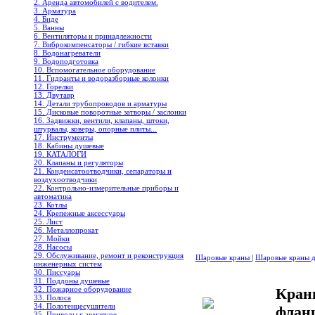
2. Аренда автомобилей с водителем.
3. Арматура
4. Биде
5. Ванны
6. Вентиляторы и принадлежности
7. Виброкомпенсаторы / гибкие вставки
8. Водонагреватели
9. Водоподготовка
10. Вспомогательное оборудование
11. Гидранты и водоразборные колонки
12. Горелки
13. Двутавр
14. Детали трубопроводов и арматуры
15. Дисковые поворотные затворы / заслонки
16. Задвижки, вентили, клапаны, штоки,
штурвалы, коверы, опорные плиты...
17. Инструменты
18. Кабины душевые
19. КАТАЛОГИ
20. Клапаны и регуляторы
21. Конденсатоотводчики, сепараторы и
воздухоотводчики
22. Контрольно-измерительные приборы и
автоматика
23. Котлы
24. Крепежные аксессуары
25. Лист
26. Металлопрокат
27. Мойки
28. Насосы
29. Обслуживание, ремонт и реконструкция
Шаровые краны
|
Шаровые краны дл
инженерных систем
30. Писсуары
31. Поддоны душевые
32. Пожарное оборудование
Кран
33. Полоса
34. Полотенцесушители
флан
35. Приводы к арматуре