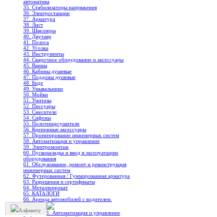
автоматика
35. Стабилизаторы напряжения
36. Электростанции
37. Арматура
38. Лист
39. Швеллеры
40. Двутавр
41. Полоса
42. Уголки
43. Инструменты
44. Сварочное оборудование и аксессуары
45. Ванны
46. Кабины душевые
47. Поддоны душевые
48. Биде
49. Умывальники
50. Мойки
51. Унитазы
52. Писсуары
53. Смесители
54. Сифоны
55. Полотенцесушители
56. Крепежные аксессуары
57. Проектирование инженерных систем
58. Автоматизация и управление
59. Электромонтаж
60. Пусконаладка и ввод в эксплуатацию
оборудования
61. Обслуживание, ремонт и реконструкция
инженерных систем
62. Футерованная / Гуммированная арматура
63. Разрешения и сертификаты
64. Металлопрокат
65. КАТАЛОГИ
66. Аренда автомобилей с водителем.
Алфавиту
1. Автоматизация и управление