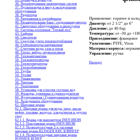
36. Проектирование инженерных систем
37. Пусконаладка и ввод в эксплуатацию
оборудования
38. Радиаторы
Применение:
горячее и хол
39. Разрешения и сертификаты
40. Расширительные баки / гидроаккамуляторы
Диаметр:
от 2 1/2” до
6”
41. Сварочное оборудование и аксессуары
Давление:
до 40 бар
42. Системы отопления "Теплый пол"
Температура:
от -30 до +18
43. Сифоны
44. Смесители
Присоединение:
фланцевое
45. Средства учета теплопотребления
Уплотнение:
PTFE, Viton
46. Стабилизаторы напряжения
Материал корпуса:
нержав
47. Счетчики воды, газа и тепла
48. Тепло- вибро- шумоизоляция
Управление:
ручка
49. Теплоавтоматика
50. Тепловентиляторы
Паспорт
51. Теплогенераторы
52. Теплообменники
53. Трубы
54. Уголки
55. Умывальники
56. Унитазы
57. Уплотнения
58. Установки для очистки сточных вод
59. Фильтры, грязевики и грязеотделители
60. Футерованная / Гуммированная арматура
61. Холодильное oборудование
62. Шаровые краны
62.1. Шаровые краны для воды, пара, масла,
нефти, топлива, воздуха, хладогентов и других
сред
62.1.1. Краны для манометров INEN ИНЭН
62.1.2. Пластиковые краны INEN ИНЭН
62.1.3. Полнопроходные 2-х частевые
шаровые краны KLINGER KHC КЛИНГЕР
62.1.4. Полнопроходные шаровые краны
BOHMER БЕМЕР