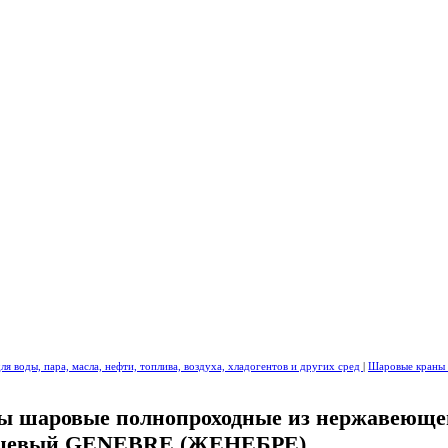
я воды, пара, масла, нефти, топлива, воздуха, хладогентов и других сред
|
Шаровые кран
ы шаровые полнопроходные из нержавеюще
цевый GENEBRE (ЖЕНЕБРЕ)