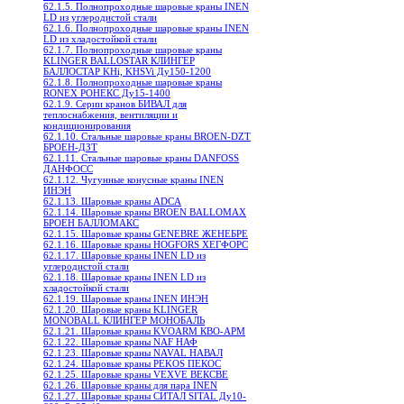
62.1.5. Полнопроходные шаровые краны INEN
LD из углеродистой стали
62.1.6. Полнопроходные шаровые краны INEN
LD из хладостойкой стали
62.1.7. Полнопроходные шаровые краны
KLINGER BALLOSTAR КЛИНГЕР
БАЛЛОСТАР KHi, KHSVi Ду150-1200
62.1.8. Полнопроходные шаровые краны
RONEX РОНЕКС Ду15-1400
62.1.9. Серии кранов БИВАЛ для
теплоснабжения, вентиляции и
кондиционирования
62.1.10. Стальные шаровые краны BROEN-DZT
БРОЕН-ДЗТ
62.1.11. Стальные шаровые краны DANFOSS
ДАНФОСС
62.1.12. Чугунные конусные краны INEN
ИНЭН
62.1.13. Шаровые краны ADCA
62.1.14. Шаровые краны BROEN BALLOMAX
БРОЕН БАЛЛОМАКС
62.1.15. Шаровые краны GENEBRE ЖЕНЕБРЕ
62.1.16. Шаровые краны HOGFORS ХЕГФОРС
62.1.17. Шаровые краны INEN LD из
углеродистой стали
62.1.18. Шаровые краны INEN LD из
хладостойкой стали
62.1.19. Шаровые краны INEN ИНЭН
62.1.20. Шаровые краны KLINGER
MONOBALL КЛИНГЕР МОНОБАЛЬ
62.1.21. Шаровые краны KVOARM КВО-АРМ
62.1.22. Шаровые краны NAF НАФ
62.1.23. Шаровые краны NAVAL НАВАЛ
62.1.24. Шаровые краны PEKOS ПЕКОС
62.1.25. Шаровые краны VEXVE ВЕКСВЕ
62.1.26. Шаровые краны для пара INEN
62.1.27. Шаровые краны СИТАЛ SITAL Ду10-