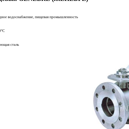
одное водоснабжение
, пищевая промышленность
0
°
С
еющая сталь