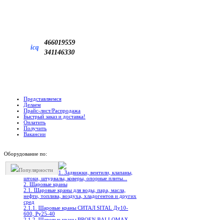
466019559
icq
341146330
Представляемся
Делаем
Прайс-лист/Распродажа
Быстрый заказ и доставка!
Оплатить
Получить
Вакансии
Оборудование по:
Популярности
1. Задвижки, вентили, клапаны,
штоки, штурвалы, коверы, опорные плиты...
2. Шаровые краны
2.1. Шаровые краны для воды, пара, масла,
нефти, топлива, воздуха, хладогентов и других
сред
2.1.1. Шаровые краны СИТАЛ SITAL Ду10-
600, Ру25-40
2.1.2. Шаровые краны BROEN BALLOMAX