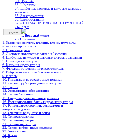
600, Ру25-40
63. Швеллеры
64. Шиберные ножевые и щитовые затворы /
задвижки
65. Электромонтаж
66. Электростанции
67. // СХЕМА ПРОЕЗДА НА ОТГРУЗОЧНЫЙ
СКЛАД //
Средам
1. Водоснабжение
2. Отопление
1. Задвижки, вентили, клапаны, штоки, штурвалы,
коверы, опорные плиты...
2. Шаровые краны
3. Дисковые поворотные затворы / заслонки
4. Шиберные ножевые и щитовые затворы / задвижки
5. Приводы к арматуре
6. Клапаны и регуляторы
7. Фильтры, грязевики и грязеотделители
8. Виброкомпенсаторы / гибкие вставки
9. Насосы
10. Гидранты и водоразборные колонки
11. Детали трубопроводов и арматуры
12. Трубы
13. Холодильное oборудование
14. Теплообменники
15. Средства учета теплопотребления
16. Расширительные баки / гидроаккамуляторы
17. Конденсатоотводчики, сепараторы и
воздухоотводчики
18. Счетчики воды, газа и тепла
19. Теплоавтоматика
20. Теплогенераторы
21. Тепловентиляторы
22. Тепло- вибро- шумоизоляция
23. Уплотнения
24. Котлы