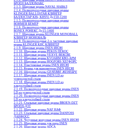
БРОЕН БАЛЛОМАКС
2.1.3. Шаровые краны NAVAL НАВАЛ
2.1.4. Полнопроходные шаровые краны
KLINGER BALLOSTAR КЛИНГЕР
БАЛЛОСТАР KHi, KHSVi Ду150-1200
2.1.5. Полнопроходные шаровые краны
BOHMER БЕМЕР
2.1.6. Полнопроходные шаровые краны
RONEX РОНЕКС Ду15-1400
2.1.7. Шаровые краны KLINGER MONOBALL
КЛИНГЕР МОНОБАЛЬ
2.1.8. Полнопроходные 2-х частевые шаровые
краны KLINGER KHC КЛИНГЕР
2.1.9. Шаровые краны INEN ИНЭН
2.1.10. Шаровые краны PEKOS ПЕКОС
2.1.11. Шаровые краны VEXVE ВЕКСВЕ
2.1.12. Шаровые краны KVOARM КВО-АРМ
2.1.13. Шаровые краны HOGFORS ХЕГФОРС
2.1.14. Пластиковые краны INEN ИНЭН
2.1.15. Краны для манометров INEN ИНЭН
2.1.16. Шаровые краны GENEBRE ЖЕНЕБРЕ
2.1.17. Шаровые краны INEN LD из
углеродистой стали
2.1.18. Шаровые краны INEN LD из
хладостойкой стали
2.1.19. Полнопроходные шаровые краны INEN
LD из углеродистой стали
2.1.20. Полнопроходные шаровые краны INEN
LD из хладостойкой стали
2.1.21. Стальные шаровые краны BROEN-DZT
БРОЕН-ДЗТ
2.1.22. Шаровые краны NAF НАФ
2.1.23. Стальные шаровые краны DANFOSS
ДАНФОСС
2.1.24. Чугунные конусные краны INEN ИНЭН
2.1.25. Шаровые краны для пара INEN
2.1.26. Шаровые краны ADCA