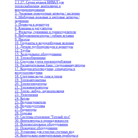
2.1.27. Серии кранов БИВАЛ для
теплоснабжения, вентиляции и
кондиционирования
3. Дисковые поворотные затворы / заслонки
4. Шиберные ножевые и щитовые затворы /
задвижки
5. Приводы к арматуре
6. Клапаны и регуляторы
7. Фильтры, грязевики и грязеотделители
8. Виброкомпенсаторы / гибкие вставки
9. Насосы
10. Гидранты и водоразборные колонки
11. Детали трубопроводов и арматуры
12. Трубы
13. Холодильное oборудование
14. Теплообменники
15. Средства учета теплопотребления
16. Расширительные баки / гидроаккамуляторы
17. Конденсатоотводчики, сепараторы и
воздухоотводчики
18. Счетчики воды, газа и тепла
19. Теплоавтоматика
20. Теплогенераторы
21. Тепловентиляторы
22. Тепло- вибро- шумоизоляция
23. Уплотнения
24. Котлы
25. Водонагреватели
26. Водоподготовка
27. Радиаторы
28. Горелки
29. Системы отопления "Теплый пол"
30. Вентиляторы и принадлежности
31. Вспомогательное оборудование
32. Пожарное оборудование
33. Установки для очистки сточных вод
34. Контрольно-измерительные приборы и