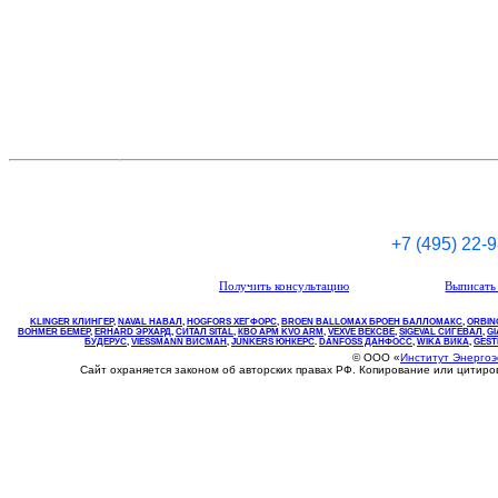
+7 (495) 22-
Получить консультацию
Выписать 
KLINGER КЛИНГЕР
,
NAVAL НАВАЛ
,
НOGFORS ХЕГФОРС
,
BROEN BALLOMAX БРОЕН БАЛЛОМАКС
,
ORBIN
BOHMER БЕМЕР
,
ERHARD ЭРХАРД
,
СИТАЛ SITAL
,
КВО
АРМ
KVO
ARM
,
VEXVE ВЕКСВЕ
,
SIGEVAL СИГЕВАЛ
,
G
БУДЕРУС
,
VIESSMANN ВИСМАН
,
JUNKERS ЮНКЕРС
.
DANFOSS ДАНФОСС
,
WIKA ВИКА
,
GEST
© ООО «
Институт Энерго
Сайт охраняется законом об авторских правах РФ. Копирование или цитир