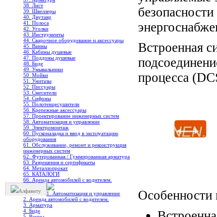
38. Лист
безопасности
39. Швеллеры
40. Двутавр
41. Полоса
энергоснабже
42. Уголки
43. Инструменты
44. Сварочное оборудование и аксессуары
Встроенная с
45. Ванны
46. Кабины душевые
47. Поддоны душевые
подсоединени
48. Биде
49. Умывальники
процесса (DC
50. Мойки
51. Унитазы
52. Писсуары
53. Смесители
54. Сифоны
55. Полотенцесушители
56. Крепежные аксессуары
57. Проектирование инженерных систем
58. Автоматизация и управление
59. Электромонтаж
60. Пусконаладка и ввод в эксплуатацию
оборудования
61. Обслуживание, ремонт и реконструкция
инженерных систем
62. Футерованная / Гуммированная арматура
63. Разрешения и сертификаты
64. Металлопрокат
65. КАТАЛОГИ
66. Аренда автомобилей с водителем.
Особенности 
Алфавиту
1. Автоматизация и управление
2. Аренда автомобилей с водителем.
3. Арматура
4. Биде
Встроенна
5. Ванны