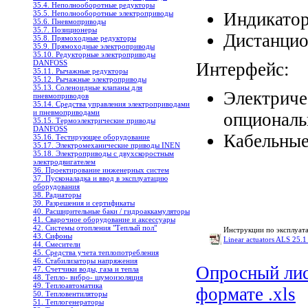
35.4. Неполнооборотные редукторы
Индикатор
35.5. Неполнооборотные электроприводы
35.6. Пневмоприводы
35.7. Позиционеры
Дистанцио
35.8. Прямоходные редукторы
35.9. Прямоходные электроприводы
35.10. Редукторные электроприводы
DANFOSS
Интерфейс:
35.11. Рычажные редукторы
35.12. Рычажные электроприводы
35.13. Соленоидные клапаны для
Электриче
пневмоприводов
35.14. Средства управления электроприводами
и пневмоприводами
опциональ
35.15. Термоэлектрические приводы
DANFOSS
Кабельные
35.16. Тестирующее оборудование
35.17. Электромеханические приводы INEN
35.18. Электроприводы с двухскоростным
электродвигателем
36. Проектирование инженерных систем
37. Пусконаладка и ввод в эксплуатацию
оборудования
38. Радиаторы
39. Разрешения и сертификаты
40. Расширительные баки / гидроаккамуляторы
41. Сварочное оборудование и аксессуары
42. Системы отопления "Теплый пол"
Инструкции по эксплуат
43. Сифоны
Linear actuators ALS 25.
44. Смесители
45. Средства учета теплопотребления
46. Стабилизаторы напряжения
Опросный лис
47. Счетчики воды, газа и тепла
48. Тепло- вибро- шумоизоляция
49. Теплоавтоматика
формате .xls
50. Тепловентиляторы
51. Теплогенераторы