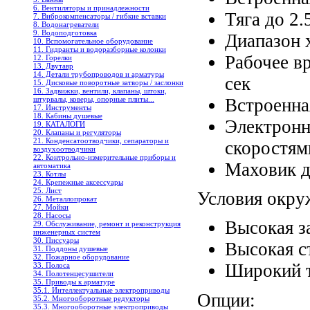
6. Вентиляторы и принадлежности
Тяга до 2.
7. Виброкомпенсаторы / гибкие вставки
8. Водонагреватели
9. Водоподготовка
Диапазон 
10. Вспомогательное оборудование
11. Гидранты и водоразборные колонки
Рабочее в
12. Горелки
13. Двутавр
14. Детали трубопроводов и арматуры
сек
15. Дисковые поворотные затворы / заслонки
16. Задвижки, вентили, клапаны, штоки,
Встроенна
штурвалы, коверы, опорные плиты...
17. Инструменты
18. Кабины душевые
Электронн
19. КАТАЛОГИ
20. Клапаны и регуляторы
21. Конденсатоотводчики, сепараторы и
скоростям
воздухоотводчики
22. Контрольно-измерительные приборы и
Маховик д
автоматика
23. Котлы
24. Крепежные аксессуары
25. Лист
Условия окру
26. Металлопрокат
27. Мойки
28. Насосы
Высокая з
29. Обслуживание, ремонт и реконструкция
инженерных систем
30. Писсуары
Высокая с
31. Поддоны душевые
32. Пожарное оборудование
Широкий т
33. Полоса
34. Полотенцесушители
35. Приводы к арматуре
35.1. Интеллектуальные электроприводы
Oпции:
35.2. Многооборотные редукторы
35.3. Многооборотные электроприводы