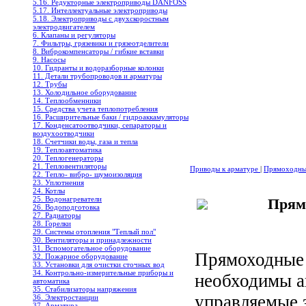
5.16. Редукторные электроприводы DANFOSS
5.17. Интеллектуальные электроприводы
5.18. Электроприводы с двухскоростным
электродвигателем
6. Клапаны и регуляторы
7. Фильтры, грязевики и грязеотделители
8. Виброкомпенсаторы / гибкие вставки
9. Насосы
10. Гидранты и водоразборные колонки
11. Детали трубопроводов и арматуры
12. Трубы
13. Холодильное oборудование
14. Теплообменники
15. Средства учета теплопотребления
16. Расширительные баки / гидроаккамуляторы
17. Конденсатоотводчики, сепараторы и
воздухоотводчики
18. Счетчики воды, газа и тепла
19. Теплоавтоматика
20. Теплогенераторы
21. Тепловентиляторы
Приводы к арматуре
|
Прямоходны
22. Тепло- вибро- шумоизоляция
23. Уплотнения
24. Котлы
25. Водонагреватели
Прям
26. Водоподготовка
27. Радиаторы
28. Горелки
29. Системы отопления "Теплый пол"
30. Вентиляторы и принадлежности
31. Вспомогательное оборудование
Прямоходные 
32. Пожарное оборудование
33. Установки для очистки сточных вод
34. Контрольно-измерительные приборы и
необходимы а
автоматика
35. Стабилизаторы напряжения
управляемые 
36. Электростанции
37. Арматура