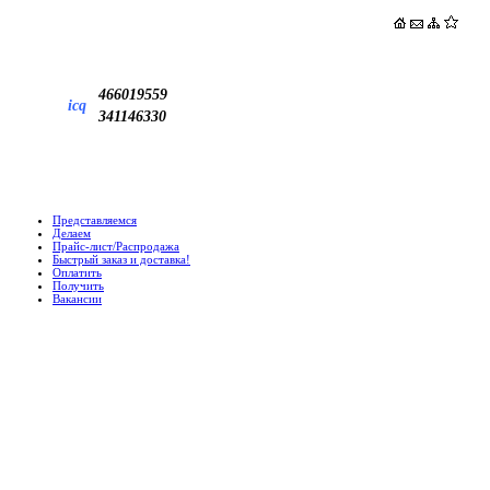
466019559
icq
341146330
Представляемся
Делаем
Прайс-лист/Распродажа
Быстрый заказ и доставка!
Оплатить
Получить
Вакансии