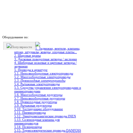
Оборудование по:
Популярности
1. Задвижки, вентили, клапаны,
штоки, штурвалы, коверы, опорные плиты...
2. Шаровые краны
3. Дисковые поворотные затворы / заслонки
4. Шиберные ножевые и щитовые затворы /
задвижки
5. Приводы к арматуре
5.1. Неполнооборотные электроприводы
5.2. Многооборотные электроприводы
5.3. Прямоходные электроприводы
5.4. Рычажные электроприводы
5.5. Средства управления электроприводами и
пневмоприводами
5.6. Многооборотные редукторы
5.7. Неполнооборотные редукторы
5.8. Прямоходные редукторы
5.9. Рычажные редукторы
5.10. Тестирующее оборудование
5.11. Пневмоприводы
5.12. Электромеханические приводы INEN
5.13. Соленоидные клапаны для
пневмоприводов
5.14. Позиционеры
5.15. Термоэлектрические приводы DANFOSS