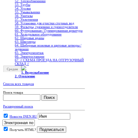
52. Теплообменники
53. Трубы
54. Уголки
55. Умывальники
56. Унитазы
57. Уплотнения
58. Установки для очистки сточных вод
59. Фильтры, грязевики и грязеотделители
60. Футерованная / Гуммированная арматура
61. Холодильное oборудование
62. Шаровые краны
63. Швеллеры
64. Шиберные ножевые и щитовые затворы /
задвижки
65. Электромонтаж
66. Электростанции
67. // СХЕМА ПРОЕЗДА НА ОТГРУЗОЧНЫЙ
СКЛАД //
Средам
1. Водоснабжение
2. Отопление
Список всех товаров
Поиск товара
Расширенный поиск
Новости INEN.RU
Получать HTML?