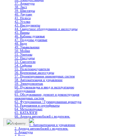
37. Арматура
38. Лист
39. Швеллеры
40. Двутавр
41. Полоса
42. Уголки
43. Инструменты
44. Сварочное оборудование и аксессуары
45. Ванны
46. Кабины душевые
47. Поддоны душевые
48. Биде
49. Умывальники
50. Мойки
51. Унитазы
52. Писсуары
53. Смесители
54. Сифоны
55. Полотенцесушители
56. Крепежные аксессуары
57. Проектирование инженерных систем
58. Автоматизация и управление
59. Электромонтаж
60. Пусконаладка и ввод в эксплуатацию
оборудования
61. Обслуживание, ремонт и реконструкция
инженерных систем
62. Футерованная / Гуммированная арматура
63. Разрешения и сертификаты
64. Металлопрокат
65. КАТАЛОГИ
66. Аренда автомобилей с водителем.
Алфавиту
1. Автоматизация и управление
2. Аренда автомобилей с водителем.
3. Арматура
4. Биде