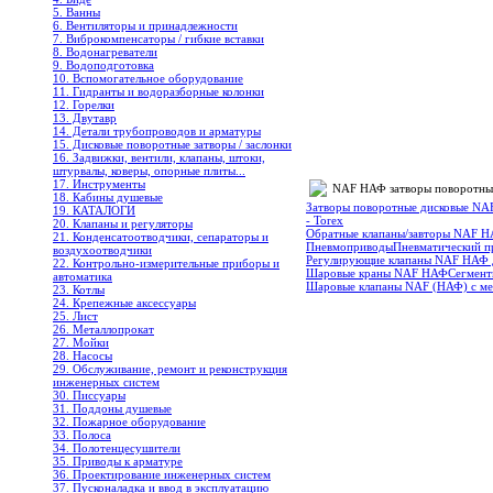
5. Ванны
6. Вентиляторы и принадлежности
7. Виброкомпенсаторы / гибкие вставки
8. Водонагреватели
9. Водоподготовка
10. Вспомогательное оборудование
11. Гидранты и водоразборные колонки
12. Горелки
13. Двутавр
14. Детали трубопроводов и арматуры
15. Дисковые поворотные затворы / заслонки
16. Задвижки, вентили, клапаны, штоки,
штурвалы, коверы, опорные плиты...
17. Инструменты
NAF НАФ затворы поворотные
18. Кабины душевые
Затворы поворотные дисковые NA
19. КАТАЛОГИ
- Torex
20. Клапаны и регуляторы
Обратные клапаны/завторы NAF 
21. Конденсатоотводчики, сепараторы и
Пневмоприводы
Пневматический п
воздухоотводчики
Регулирующие клапаны NAF НАФ д
22. Контрольно-измерительные приборы и
Шаровые краны NAF НАФ
Сегмент
автоматика
Шаровые клапаны NAF (НАФ) с мет
23. Котлы
24. Крепежные аксессуары
25. Лист
26. Металлопрокат
27. Мойки
28. Насосы
29. Обслуживание, ремонт и реконструкция
инженерных систем
30. Писсуары
31. Поддоны душевые
32. Пожарное оборудование
33. Полоса
34. Полотенцесушители
35. Приводы к арматуре
36. Проектирование инженерных систем
37. Пусконаладка и ввод в эксплуатацию