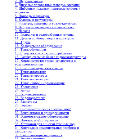
2. Шаровые краны
3. Дисковые поворотные затворы / заслонки
4. Шиберные ножевые и щитовые затворы /
задвижки
5. Приводы к арматуре
6. Клапаны и регуляторы
7. Фильтры, грязевики и грязеотделители
8. Виброкомпенсаторы / гибкие вставки
9. Насосы
10. Гидранты и водоразборные колонки
11. Детали трубопроводов и арматуры
12. Трубы
13. Холодильное oборудование
14. Теплообменники
15. Средства учета теплопотребления
16. Расширительные баки / гидроаккамуляторы
17. Конденсатоотводчики, сепараторы и
воздухоотводчики
18. Счетчики воды, газа и тепла
19. Теплоавтоматика
20. Теплогенераторы
21. Тепловентиляторы
22. Тепло- вибро- шумоизоляция
23. Уплотнения
24. Котлы
25. Водонагреватели
26. Водоподготовка
27. Радиаторы
28. Горелки
29. Системы отопления "Теплый пол"
30. Вентиляторы и принадлежности
31. Вспомогательное оборудование
32. Пожарное оборудование
33. Установки для очистки сточных вод
34. Контрольно-измерительные приборы и
автоматика
35. Стабилизаторы напряжения
36. Электростанции