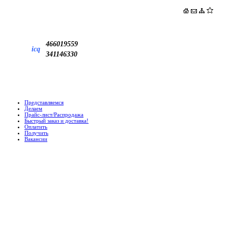
466019559
icq
341146330
Представляемся
Делаем
Прайс-лист/Распродажа
Быстрый заказ и доставка!
Оплатить
Получить
Вакансии