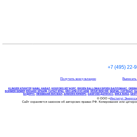
+7 (495) 22-
Получить консультацию
Выписать 
KLINGER КЛИНГЕР
,
NAVAL НАВАЛ
,
НOGFORS ХЕГФОРС
,
BROEN BALLOMAX БРОЕН БАЛЛОМАКС
,
ORBIN
BOHMER БЕМЕР
,
ERHARD ЭРХАРД
,
СИТАЛ SITAL
,
КВО
АРМ
KVO
ARM
,
VEXVE ВЕКСВЕ
,
SIGEVAL СИГЕВАЛ
,
G
БУДЕРУС
,
VIESSMANN ВИСМАН
,
JUNKERS ЮНКЕРС
.
DANFOSS ДАНФОСС
,
WIKA ВИКА
,
GEST
© ООО «
Институт Энерго
Сайт охраняется законом об авторских правах РФ. Копирование или цитир