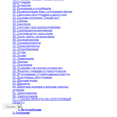
оборудования
38. Радиаторы
39. Разрешения и сертификаты
40. Расширительные баки / гидроаккамуляторы
41. Сварочное оборудование и аксессуары
42. Системы отопления "Теплый пол"
43. Сифоны
44. Смесители
45. Средства учета теплопотребления
46. Стабилизаторы напряжения
47. Счетчики воды, газа и тепла
48. Тепло- вибро- шумоизоляция
49. Теплоавтоматика
50. Тепловентиляторы
51. Теплогенераторы
52. Теплообменники
53. Трубы
54. Уголки
55. Умывальники
56. Унитазы
57. Уплотнения
58. Установки для очистки сточных вод
59. Фильтры, грязевики и грязеотделители
60. Футерованная / Гуммированная арматура
61. Холодильное oборудование
62. Шаровые краны
63. Швеллеры
64. Шиберные ножевые и щитовые затворы /
задвижки
65. Электромонтаж
66. Электростанции
67. // СХЕМА ПРОЕЗДА НА ОТГРУЗОЧНЫЙ
СКЛАД //
Средам
1. Водоснабжение
2. Отопление