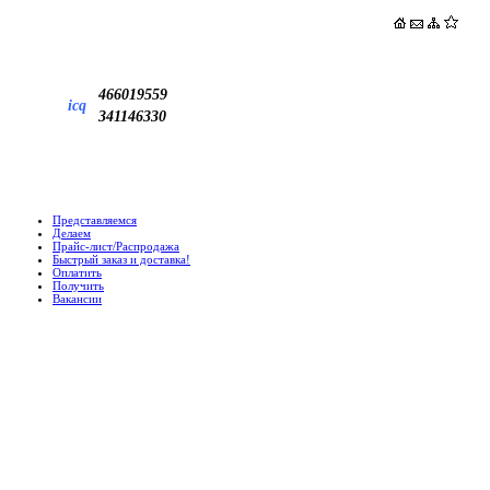
466019559
icq
341146330
Представляемся
Делаем
Прайс-лист/Распродажа
Быстрый заказ и доставка!
Оплатить
Получить
Вакансии