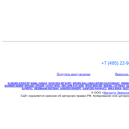
+7 (495) 22-
Получить консультацию
Выписать 
KLINGER КЛИНГЕР
,
NAVAL НАВАЛ
,
НOGFORS ХЕГФОРС
,
BROEN BALLOMAX БРОЕН БАЛЛОМАКС
,
ORBIN
BOHMER БЕМЕР
,
ERHARD ЭРХАРД
,
СИТАЛ SITAL
,
КВО
АРМ
KVO
ARM
,
VEXVE ВЕКСВЕ
,
SIGEVAL СИГЕВАЛ
,
G
БУДЕРУС
,
VIESSMANN ВИСМАН
,
JUNKERS ЮНКЕРС
.
DANFOSS ДАНФОСС
,
WIKA ВИКА
,
GEST
© ООО «
Институт Энерго
Сайт охраняется законом об авторских правах РФ. Копирование или цитир