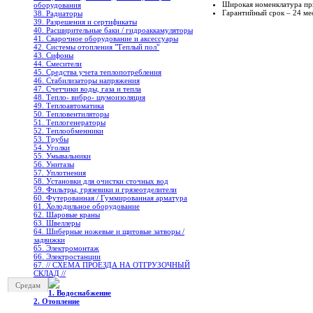
Широкая номенклатура пр
оборудования
Гарантийный срок – 24 ме
38. Радиаторы
39. Разрешения и сертификаты
40. Расширительные баки / гидроаккамуляторы
41. Сварочное оборудование и аксессуары
42. Системы отопления "Теплый пол"
43. Сифоны
44. Смесители
45. Средства учета теплопотребления
46. Стабилизаторы напряжения
47. Счетчики воды, газа и тепла
48. Тепло- вибро- шумоизоляция
49. Теплоавтоматика
50. Тепловентиляторы
51. Теплогенераторы
52. Теплообменники
53. Трубы
54. Уголки
55. Умывальники
56. Унитазы
57. Уплотнения
58. Установки для очистки сточных вод
59. Фильтры, грязевики и грязеотделители
60. Футерованная / Гуммированная арматура
61. Холодильное oборудование
62. Шаровые краны
63. Швеллеры
64. Шиберные ножевые и щитовые затворы /
задвижки
65. Электромонтаж
66. Электростанции
67. // СХЕМА ПРОЕЗДА НА ОТГРУЗОЧНЫЙ
СКЛАД //
Средам
1. Водоснабжение
2. Отопление