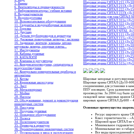
Шаровые краны СИТАЛ 211 (Ду10-
5. Ванны
Шаровые краны СИТАЛ 211X (Ду1
6. Вентиляторы и принадлежности
Шаровые краны СИТАЛ 222 (Ду15-
7. Виброкомпенсаторы / гибкие вставки
Шаровые краны СИТАЛ 222X (Ду10
8. Водонагреватели
Шаровые краны для газа СИТАЛ S
9. Водоподготовка
Шаровые краны СИТАЛ 311х (Ду150
10. Вспомогательное оборудование
Шаровые краны СИТАЛ 322 (Ду10-1
11. Гидранты и водоразборные колонки
Шаровые краны СИТАЛ 322х (Ду150
12. Горелки
Шаровые краны СИТАЛ SITAL Ду1
13. Двутавр
Шаровые краны СИТАЛ 111 (Ду10-
14. Детали трубопроводов и арматуры
Шаровые краны СИТАЛ 111х (Ду15
15. Дисковые поворотные затворы / заслонки
Шаровые краны СИТАЛ 113 (Ду32,5
16. Задвижки, вентили, клапаны, штоки,
Шаровые краны СИТАЛ 122 (Ду10-
штурвалы, коверы, опорные плиты...
Шаровые краны СИТАЛ 122х (Ду15
17. Инструменты
Шаровые краны СИТАЛ 133 (Ду10-
18. Кабины душевые
Шаровые краны СИТАЛ 411 (Ду25-3
19. КАТАЛОГИ
Шаровые краны СИТАЛ 411х (Ду200
20. Клапаны и регуляторы
Шаровые краны СИТАЛ 511х (Ду15
21. Конденсатоотводчики, сепараторы и
воздухоотводчики
22. Контрольно-измерительные приборы и
автоматика
23. Котлы
Шаровые запорные и регулирующие
24. Крепежные аксессуары
Шаровые краны СИТАЛ (Ду10-600; 
25. Лист
соединениями для установки в ка
26. Металлопрокат
ППУ изоляцию. Срок удлинения што
27. Мойки
производства. За 2004 год было уд
28. Насосы
складской запас шаровых кранов 
29. Обслуживание, ремонт и реконструкция
шаровых кранов СИТАЛ Ду600 – 4-
инженерных систем
Основные преимущества шаровы
30. Писсуары
31. Поддоны душевые
Ресурс шарового крана СИ
32. Пожарное оборудование
Класс герметичности – «А
33. Полоса
Шаровой кран СИТАЛ не т
34. Полотенцесушители
Минимальное гидравличес
35. Приводы к арматуре
Минимальные вес и габари
36. Проектирование инженерных систем
Все виды присоединений п
37. Пусконаладка и ввод в эксплуатацию