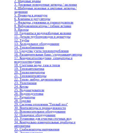
2. Шаровые краны
3. Дисковые поворотные затворы / заслонки
4. Шиберные ножевые и щитовые затворы /
задвижки
5. Приводы к арматуре
6. Клапаны и регуляторы
7. Фильтры, грязевики и грязеотделители
8. Виброкомпенсаторы / гибкие вставки
9. Насосы
10. Гидранты и водоразборные колонки
11. Детали трубопроводов и арматуры
12. Трубы
13. Холодильное oборудование
14. Теплообменники
15. Средства учета теплопотребления
16. Расширительные баки / гидроаккамуляторы
17. Конденсатоотводчики, сепараторы и
воздухоотводчики
18. Счетчики воды, газа и тепла
19. Теплоавтоматика
20. Теплогенераторы
21. Тепловентиляторы
22. Тепло- вибро- шумоизоляция
23. Уплотнения
24. Котлы
25. Водонагреватели
26. Водоподготовка
27. Радиаторы
28. Горелки
29. Системы отопления "Теплый пол"
30. Вентиляторы и принадлежности
31. Вспомогательное оборудование
32. Пожарное оборудование
33. Установки для очистки сточных вод
34. Контрольно-измерительные приборы и
автоматика
35. Стабилизаторы напряжения
36. Электростанции