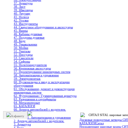
37. Арматура
38. Лист
39. Швеллеры
40. Двутавр
41. Полоса
42. Уголки
43. Инструменты
44. Сварочное оборудование и аксессуары
45. Ванны
46. Кабины душевые
47. Поддоны душевые
48. Биде
49. Умывальники
50. Мойки
51. Унитазы
52. Писсуары
53. Смесители
54. Сифоны
55. Полотенцесушители
56. Крепежные аксессуары
57. Проектирование инженерных систем
58. Автоматизация и управление
59. Электромонтаж
60. Пусконаладка и ввод в эксплуатацию
оборудования
61. Обслуживание, ремонт и реконструкция
инженерных систем
62. Футерованная / Гуммированная арматура
63. Разрешения и сертификаты
64. Металлопрокат
65. КАТАЛОГИ
66. Аренда автомобилей с водителем.
СИТАЛ SITAL шаровые запо
Алфавиту
1. Автоматизация и управление
Дисковые поворотные затворы СИ
2. Аренда автомобилей с водителем.
КАТАЛОГИ
Ситал
3. Арматура
Нержавеющие шаровые краны СИ
4. Биде