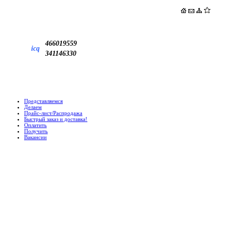
466019559
icq
341146330
Представляемся
Делаем
Прайс-лист/Распродажа
Быстрый заказ и доставка!
Оплатить
Получить
Вакансии