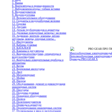
5. Ванны
6. Вентиляторы и принадлежности
7. Виброкомпенсаторы / гибкие вставки
8. Водонагреватели
9. Водоподготовка
10. Вспомогательное оборудование
11. Гидранты и водоразборные колонки
12. Горелки
13. Двутавр
14. Детали трубопроводов и арматуры
15. Дисковые поворотные затворы / заслонки
16. Задвижки, вентили, клапаны, штоки,
штурвалы, коверы, опорные плиты...
17. Инструменты
18. Кабины душевые
19. КАТАЛОГИ
PRO GEAR ПРО ГИ
20. Клапаны и регуляторы
Многооборотные электроприводы
21. Конденсатоотводчики, сепараторы и
Неполнооборотные электроприво
воздухоотводчики
Приводы PRO-GEAR X
22. Контрольно-измерительные приборы и
автоматика
23. Котлы
24. Крепежные аксессуары
25. Лист
26. Металлопрокат
27. Мойки
28. Насосы
29. Обслуживание, ремонт и реконструкция
инженерных систем
30. Писсуары
31. Поддоны душевые
32. Пожарное оборудование
33. Полоса
34. Полотенцесушители
35. Приводы к арматуре
36. Проектирование инженерных систем
37. Пусконаладка и ввод в эксплуатацию