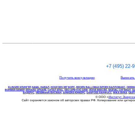
+7 (495) 22-
Получить консультацию
Выписать 
KLINGER КЛИНГЕР
,
NAVAL НАВАЛ
,
НOGFORS ХЕГФОРС
,
BROEN BALLOMAX БРОЕН БАЛЛОМАКС
,
ORBIN
BOHMER БЕМЕР
,
ERHARD ЭРХАРД
,
СИТАЛ SITAL
,
КВО
АРМ
KVO
ARM
,
VEXVE ВЕКСВЕ
,
SIGEVAL СИГЕВАЛ
,
G
БУДЕРУС
,
VIESSMANN ВИСМАН
,
JUNKERS ЮНКЕРС
.
DANFOSS ДАНФОСС
,
WIKA ВИКА
,
GEST
© ООО «
Институт Энерго
Сайт охраняется законом об авторских правах РФ. Копирование или цитир