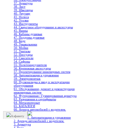
37. Арматура
38. Лист
39. Швеллеры
40. Двутавр
41. Полоса
42. Уголки
43. Инструменты
44. Сварочное оборудование и аксессуары
45. Ванны
46. Кабины душевые
47. Поддоны душевые
48. Биде
49. Умывальники
50. Мойки
51. Унитазы
52. Писсуары
53. Смесители
54. Сифоны
55. Полотенцесушители
56. Крепежные аксессуары
57. Проектирование инженерных систем
58. Автоматизация и управление
59. Электромонтаж
60. Пусконаладка и ввод в эксплуатацию
оборудования
61. Обслуживание, ремонт и реконструкция
инженерных систем
62. Футерованная / Гуммированная арматура
63. Разрешения и сертификаты
64. Металлопрокат
65. КАТАЛОГИ
66. Аренда автомобилей с водителем.
Алфавиту
1. Автоматизация и управление
2. Аренда автомобилей с водителем.
3. Арматура
4. Биде