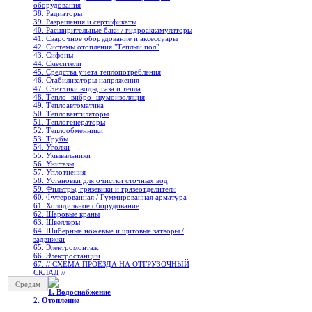
оборудования
38. Радиаторы
39. Разрешения и сертификаты
40. Расширительные баки / гидроаккамуляторы
41. Сварочное оборудование и аксессуары
42. Системы отопления "Теплый пол"
43. Сифоны
44. Смесители
45. Средства учета теплопотребления
46. Стабилизаторы напряжения
47. Счетчики воды, газа и тепла
48. Тепло- вибро- шумоизоляция
49. Теплоавтоматика
50. Тепловентиляторы
51. Теплогенераторы
52. Теплообменники
53. Трубы
54. Уголки
55. Умывальники
56. Унитазы
57. Уплотнения
58. Установки для очистки сточных вод
59. Фильтры, грязевики и грязеотделители
60. Футерованная / Гуммированная арматура
61. Холодильное oборудование
62. Шаровые краны
63. Швеллеры
64. Шиберные ножевые и щитовые затворы /
задвижки
65. Электромонтаж
66. Электростанции
67. // СХЕМА ПРОЕЗДА НА ОТГРУЗОЧНЫЙ
СКЛАД //
Средам
1. Водоснабжение
2. Отопление