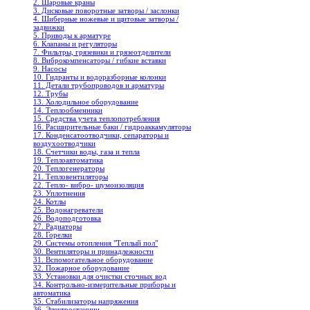
2. Шаровые краны
3. Дисковые поворотные затворы / заслонки
4. Шиберные ножевые и щитовые затворы /
задвижки
5. Приводы к арматуре
6. Клапаны и регуляторы
7. Фильтры, грязевики и грязеотделители
8. Виброкомпенсаторы / гибкие вставки
9. Насосы
10. Гидранты и водоразборные колонки
11. Детали трубопроводов и арматуры
12. Трубы
13. Холодильное oборудование
14. Теплообменники
15. Средства учета теплопотребления
16. Расширительные баки / гидроаккамуляторы
17. Конденсатоотводчики, сепараторы и
воздухоотводчики
18. Счетчики воды, газа и тепла
19. Теплоавтоматика
20. Теплогенераторы
21. Тепловентиляторы
22. Тепло- вибро- шумоизоляция
23. Уплотнения
24. Котлы
25. Водонагреватели
26. Водоподготовка
27. Радиаторы
28. Горелки
29. Системы отопления "Теплый пол"
30. Вентиляторы и принадлежности
31. Вспомогательное оборудование
32. Пожарное оборудование
33. Установки для очистки сточных вод
34. Контрольно-измерительные приборы и
автоматика
35. Стабилизаторы напряжения
36. Электростанции