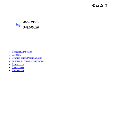
466019559
icq
341146330
Представляемся
Делаем
Прайс-лист/Распродажа
Быстрый заказ и доставка!
Оплатить
Получить
Вакансии