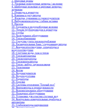
2. Шаровые краны
3. Дисковые поворотные затворы / заслонки
4. Шиберные ножевые и щитовые затворы /
задвижки
5. Приводы к арматуре
6. Клапаны и регуляторы
7. Фильтры, грязевики и грязеотделители
8. Виброкомпенсаторы / гибкие вставки
9. Насосы
10. Гидранты и водоразборные колонки
11. Детали трубопроводов и арматуры
12. Трубы
13. Холодильное oборудование
14. Теплообменники
15. Средства учета теплопотребления
16. Расширительные баки / гидроаккамуляторы
17. Конденсатоотводчики, сепараторы и
воздухоотводчики
18. Счетчики воды, газа и тепла
19. Теплоавтоматика
20. Теплогенераторы
21. Тепловентиляторы
22. Тепло- вибро- шумоизоляция
23. Уплотнения
24. Котлы
25. Водонагреватели
26. Водоподготовка
27. Радиаторы
28. Горелки
29. Системы отопления "Теплый пол"
30. Вентиляторы и принадлежности
31. Вспомогательное оборудование
32. Пожарное оборудование
33. Установки для очистки сточных вод
34. Контрольно-измерительные приборы и
автоматика
35. Стабилизаторы напряжения
36. Электростанции