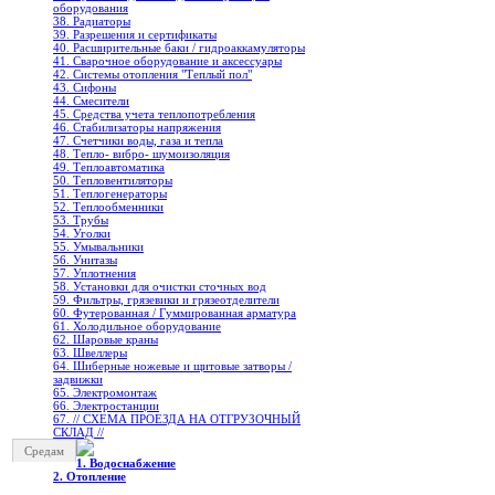
оборудования
38. Радиаторы
39. Разрешения и сертификаты
40. Расширительные баки / гидроаккамуляторы
41. Сварочное оборудование и аксессуары
42. Системы отопления "Теплый пол"
43. Сифоны
44. Смесители
45. Средства учета теплопотребления
46. Стабилизаторы напряжения
47. Счетчики воды, газа и тепла
48. Тепло- вибро- шумоизоляция
49. Теплоавтоматика
50. Тепловентиляторы
51. Теплогенераторы
52. Теплообменники
53. Трубы
54. Уголки
55. Умывальники
56. Унитазы
57. Уплотнения
58. Установки для очистки сточных вод
59. Фильтры, грязевики и грязеотделители
60. Футерованная / Гуммированная арматура
61. Холодильное oборудование
62. Шаровые краны
63. Швеллеры
64. Шиберные ножевые и щитовые затворы /
задвижки
65. Электромонтаж
66. Электростанции
67. // СХЕМА ПРОЕЗДА НА ОТГРУЗОЧНЫЙ
СКЛАД //
Средам
1. Водоснабжение
2. Отопление