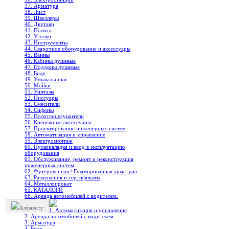
37. Арматура
38. Лист
39. Швеллеры
40. Двутавр
41. Полоса
42. Уголки
43. Инструменты
44. Сварочное оборудование и аксессуары
45. Ванны
46. Кабины душевые
47. Поддоны душевые
48. Биде
49. Умывальники
50. Мойки
51. Унитазы
52. Писсуары
53. Смесители
54. Сифоны
55. Полотенцесушители
56. Крепежные аксессуары
57. Проектирование инженерных систем
58. Автоматизация и управление
59. Электромонтаж
60. Пусконаладка и ввод в эксплуатацию
оборудования
61. Обслуживание, ремонт и реконструкция
инженерных систем
62. Футерованная / Гуммированная арматура
63. Разрешения и сертификаты
64. Металлопрокат
65. КАТАЛОГИ
66. Аренда автомобилей с водителем.
Алфавиту
1. Автоматизация и управление
2. Аренда автомобилей с водителем.
3. Арматура
4. Биде