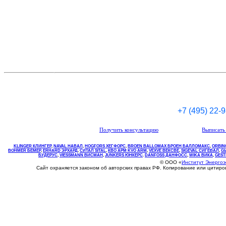
+7 (495) 22-
Получить консультацию
Выписать 
KLINGER КЛИНГЕР
,
NAVAL НАВАЛ
,
НOGFORS ХЕГФОРС
,
BROEN BALLOMAX БРОЕН БАЛЛОМАКС
,
ORBIN
BOHMER БЕМЕР
,
ERHARD ЭРХАРД
,
СИТАЛ SITAL
,
КВО
АРМ
KVO
ARM
,
VEXVE ВЕКСВЕ
,
SIGEVAL СИГЕВАЛ
,
G
БУДЕРУС
,
VIESSMANN ВИСМАН
,
JUNKERS ЮНКЕРС
.
DANFOSS ДАНФОСС
,
WIKA ВИКА
,
GEST
© ООО «
Институт Энерго
Сайт охраняется законом об авторских правах РФ. Копирование или цитир