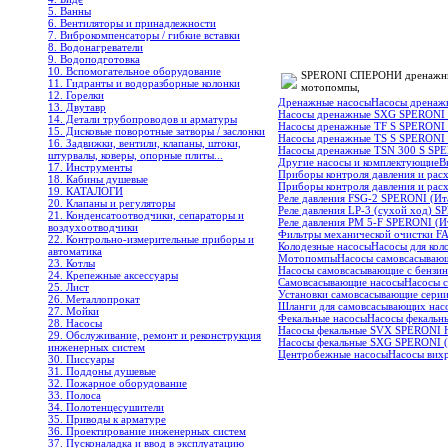
5. Ванны
6. Вентиляторы и принадлежности
7. Виброкомпенсаторы / гибкие вставки
8. Водонагреватели
9. Водоподготовка
10. Вспомогательное оборудование
SPERONI СПЕРОНИ дренажные 
11. Гидранты и водоразборные колонки
мотопомпы,
12. Горелки
Дренажные насосы
Насосы дренаж
13. Двутавр
Насосы дренажные SXG SPERONI 
14. Детали трубопроводов и арматуры
Насосы дренажные TF S SPERONI 
15. Дисковые поворотные затворы / заслонки
Насосы дренажные TS S SPERONI 
16. Задвижки, вентили, клапаны, штоки,
Насосы дренажные TSN 300 S SPE
штурвалы, коверы, опорные плиты...
Другие насосы и комплектующие
В
17. Инструменты
Приборы контроля давления и ра
18. Кабины душевые
Приборы контроля давления и ра
19. КАТАЛОГИ
Реле давления FSG-2 SPERONI (Ит
20. Клапаны и регуляторы
Реле давления LP-3 (сухой ход) S
21. Конденсатоотводчики, сепараторы и
Реле давления PM 5-F SPERONI (И
воздухоотводчики
Фильтры механической очистки F
22. Контрольно-измерительные приборы и
Колодезные насосы
Насосы для кол
автоматика
Мотопомпы
Насосы самовсасываю
23. Котлы
Насосы самовсасывающие с бензи
24. Крепежные аксессуары
Самовсасывающие насосы
Насосы 
25. Лист
Установки самовсасывающие сери
26. Металлопрокат
Шланги для самовсасывающих нас
27. Мойки
Фекальные насосы
Насосы фекальн
28. Насосы
Насосы фекальные SVX SPERONI H
29. Обслуживание, ремонт и реконструкция
Насосы фекальные SXG SPERONI (
инженерных систем
Центробежные насосы
Насосы вих
30. Писсуары
31. Поддоны душевые
32. Пожарное оборудование
33. Полоса
34. Полотенцесушители
35. Приводы к арматуре
36. Проектирование инженерных систем
37. Пусконаладка и ввод в эксплуатацию