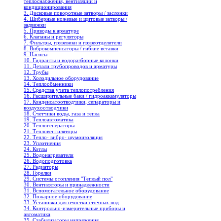
теплоснабжения, вентиляции и
кондиционирования
3. Дисковые поворотные затворы / заслонки
4. Шиберные ножевые и щитовые затворы /
задвижки
5. Приводы к арматуре
6. Клапаны и регуляторы
7. Фильтры, грязевики и грязеотделители
8. Виброкомпенсаторы / гибкие вставки
9. Насосы
10. Гидранты и водоразборные колонки
11. Детали трубопроводов и арматуры
12. Трубы
13. Холодильное oборудование
14. Теплообменники
15. Средства учета теплопотребления
16. Расширительные баки / гидроаккамуляторы
17. Конденсатоотводчики, сепараторы и
воздухоотводчики
18. Счетчики воды, газа и тепла
19. Теплоавтоматика
20. Теплогенераторы
21. Тепловентиляторы
22. Тепло- вибро- шумоизоляция
23. Уплотнения
24. Котлы
25. Водонагреватели
26. Водоподготовка
27. Радиаторы
28. Горелки
29. Системы отопления "Теплый пол"
30. Вентиляторы и принадлежности
31. Вспомогательное оборудование
32. Пожарное оборудование
33. Установки для очистки сточных вод
34. Контрольно-измерительные приборы и
автоматика
35. Стабилизаторы напряжения