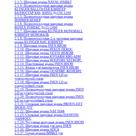
2.1.3. Шаровые краны NAVAL НАВАЛ
2.1.4. Полнопроходные шаровые краны
KLINGER BALLOSTAR КЛИНГЕР
БАЛЛОСТАР KHi, KHSVi Ду150-1200
2.1.5. Полнопроходные шаровые краны
BOHMER БЕМЕР
2.1.6. Полнопроходные шаровые краны
RONEX РОНЕКС Ду15-1400
2.1.7. Шаровые краны KLINGER MONOBALL
КЛИНГЕР МОНОБАЛЬ
2.1.8. Полнопроходные 2-х частевые шаровые
краны KLINGER KHC КЛИНГЕР
2.1.9. Шаровые краны INEN ИНЭН
2.1.10. Шаровые краны PEKOS ПЕКОС
2.1.11. Шаровые краны VEXVE ВЕКСВЕ
2.1.12. Шаровые краны KVOARM КВО-АРМ
2.1.13. Шаровые краны HOGFORS ХЕГФОРС
2.1.14. Пластиковые краны INEN ИНЭН
2.1.15. Краны для манометров INEN ИНЭН
2.1.16. Шаровые краны GENEBRE ЖЕНЕБРЕ
2.1.17. Шаровые краны INEN LD из
углеродистой стали
2.1.18. Шаровые краны INEN LD из
хладостойкой стали
2.1.19. Полнопроходные шаровые краны INEN
LD из углеродистой стали
2.1.20. Полнопроходные шаровые краны INEN
LD из хладостойкой стали
2.1.21. Стальные шаровые краны BROEN-DZT
БРОЕН-ДЗТ
2.1.22. Шаровые краны NAF НАФ
2.1.23. Стальные шаровые краны DANFOSS
ДАНФОСС
2.1.24. Чугунные конусные краны INEN ИНЭН
2.1.25. Шаровые краны для пара INEN
2.1.26. Шаровые краны ADCA
2.1.27. Серии кранов БИВАЛ для