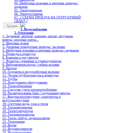
64. Шиберные ножевые и щитовые затворы /
задвижки
65. Электромонтаж
66. Электростанции
67. // СХЕМА ПРОЕЗДА НА ОТГРУЗОЧНЫЙ
СКЛАД //
Средам
1. Водоснабжение
2. Отопление
1. Задвижки, вентили, клапаны, штоки, штурвалы,
коверы, опорные плиты...
2. Шаровые краны
3. Дисковые поворотные затворы / заслонки
4. Шиберные ножевые и щитовые затворы / задвижки
5. Приводы к арматуре
6. Клапаны и регуляторы
7. Фильтры, грязевики и грязеотделители
8. Виброкомпенсаторы / гибкие вставки
9. Насосы
10. Гидранты и водоразборные колонки
11. Детали трубопроводов и арматуры
12. Трубы
13. Холодильное oборудование
14. Теплообменники
15. Средства учета теплопотребления
16. Расширительные баки / гидроаккамуляторы
17. Конденсатоотводчики, сепараторы и
воздухоотводчики
18. Счетчики воды, газа и тепла
19. Теплоавтоматика
20. Теплогенераторы
21. Тепловентиляторы
22. Тепло- вибро- шумоизоляция
23. Уплотнения
24. Котлы
25. Водонагреватели
26. Водоподготовка