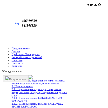
466019559
icq
341146330
Представляемся
Делаем
Прайс-лист/Распродажа
Быстрый заказ и доставка!
Оплатить
Получить
Вакансии
Оборудование по:
Популярности
1. Задвижки, вентили, клапаны,
штоки, штурвалы, коверы, опорные плиты...
2. Шаровые краны
2.1. Шаровые краны для воды, пара, масла,
нефти, топлива, воздуха, хладогентов и других
сред
2.1.1. Шаровые краны СИТАЛ SITAL Ду10-
600, Ру25-40
2.1.2. Шаровые краны BROEN BALLOMAX
БРОЕН БАЛЛОМАКС