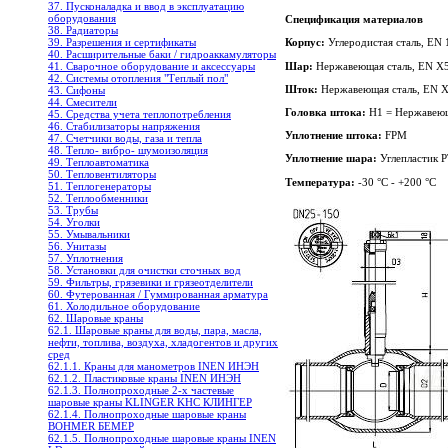
37. Пусконаладка и ввод в эксплуатацию
оборудования
Спецификация материалов
38. Радиаторы
39. Разрешения и сертификаты
Корпус:
Углеродистая сталь, EN
40. Расширительные баки / гидроаккамуляторы
Шар:
Нержавеющая сталь, EN X5
41. Сварочное оборудование и аксессуары
42. Системы отопления "Теплый пол"
Шток:
Нержавеющая сталь, EN X
43. Сифоны
44. Смесители
Головка штока:
H1 = Нержавеющ
45. Средства учета теплопотребления
46. Стабилизаторы напряжения
Уплотнение штока:
FPM
47. Счетчики воды, газа и тепла
48. Тепло- вибро- шумоизоляция
Уплотнение шара:
Углепластик 
49. Теплоавтоматика
50. Тепловентиляторы
Температура:
-30 °C - +200 °C
51. Теплогенераторы
52. Теплообменники
53. Трубы
54. Уголки
55. Умывальники
56. Унитазы
57. Уплотнения
58. Установки для очистки сточных вод
59. Фильтры, грязевики и грязеотделители
60. Футерованная / Гуммированная арматура
61. Холодильное oборудование
62. Шаровые краны
62.1. Шаровые краны для воды, пара, масла,
нефти, топлива, воздуха, хладогентов и других
сред
62.1.1. Краны для манометров INEN ИНЭН
62.1.2. Пластиковые краны INEN ИНЭН
62.1.3. Полнопроходные 2-х частевые
шаровые краны KLINGER KHC КЛИНГЕР
62.1.4. Полнопроходные шаровые краны
BOHMER БЕМЕР
62.1.5. Полнопроходные шаровые краны INEN