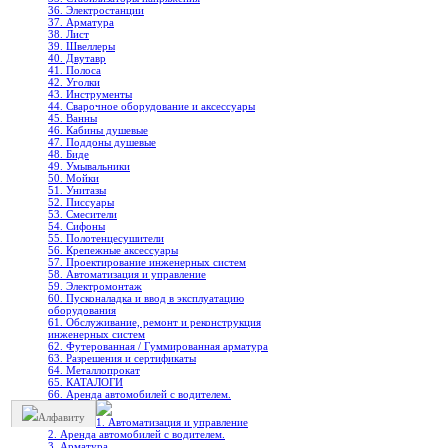
36. Электростанции
37. Арматура
38. Лист
39. Швеллеры
40. Двутавр
41. Полоса
42. Уголки
43. Инструменты
44. Сварочное оборудование и аксессуары
45. Ванны
46. Кабины душевые
47. Поддоны душевые
48. Биде
49. Умывальники
50. Мойки
51. Унитазы
52. Писсуары
53. Смесители
54. Сифоны
55. Полотенцесушители
56. Крепежные аксессуары
57. Проектирование инженерных систем
58. Автоматизация и управление
59. Электромонтаж
60. Пусконаладка и ввод в эксплуатацию
оборудования
61. Обслуживание, ремонт и реконструкция
инженерных систем
62. Футерованная / Гуммированная арматура
63. Разрешения и сертификаты
64. Металлопрокат
65. КАТАЛОГИ
66. Аренда автомобилей с водителем.
Алфавиту
1. Автоматизация и управление
2. Аренда автомобилей с водителем.
3. Арматура