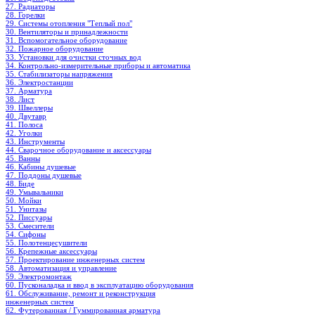
27. Радиаторы
28. Горелки
29. Системы отопления "Теплый пол"
30. Вентиляторы и принадлежности
31. Вспомогательное оборудование
32. Пожарное оборудование
33. Установки для очистки сточных вод
34. Контрольно-измерительные приборы и автоматика
35. Стабилизаторы напряжения
36. Электростанции
37. Арматура
38. Лист
39. Швеллеры
40. Двутавр
41. Полоса
42. Уголки
43. Инструменты
44. Сварочное оборудование и аксессуары
45. Ванны
46. Кабины душевые
47. Поддоны душевые
48. Биде
49. Умывальники
50. Мойки
51. Унитазы
52. Писсуары
53. Смесители
54. Сифоны
55. Полотенцесушители
56. Крепежные аксессуары
57. Проектирование инженерных систем
58. Автоматизация и управление
59. Электромонтаж
60. Пусконаладка и ввод в эксплуатацию оборудования
61. Обслуживание, ремонт и реконструкция
инженерных систем
62. Футерованная / Гуммированная арматура