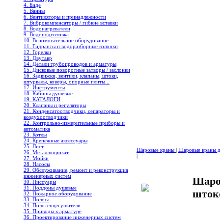
4. Биде
5. Ванны
6. Вентиляторы и принадлежности
7. Виброкомпенсаторы / гибкие вставки
8. Водонагреватели
9. Водоподготовка
10. Вспомогательное оборудование
11. Гидранты и водоразборные колонки
12. Горелки
13. Двутавр
14. Детали трубопроводов и арматуры
15. Дисковые поворотные затворы / заслонки
16. Задвижки, вентили, клапаны, штоки,
штурвалы, коверы, опорные плиты...
17. Инструменты
18. Кабины душевые
19. КАТАЛОГИ
20. Клапаны и регуляторы
21. Конденсатоотводчики, сепараторы и
воздухоотводчики
22. Контрольно-измерительные приборы и
автоматика
23. Котлы
24. Крепежные аксессуары
25. Лист
Шаровые краны
|
Шаровые краны дл
26. Металлопрокат
|
27. Мойки
28. Насосы
29. Обслуживание, ремонт и реконструкция
инженерных систем
Шаро
30. Писсуары
31. Поддоны душевые
шток
32. Пожарное оборудование
33. Полоса
34. Полотенцесушители
35. Приводы к арматуре
36. Проектирование инженерных систем