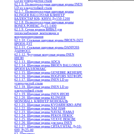
LD из углеродистой стали
62.1.6. Полнопроходные шаровые краны INEN
LD из хладостойкой стали
62.1.7. Полнопроходные шаровые краны
KLINGER BALLOSTAR КЛИНГЕР
БАЛЛОСТАР KHi, KHSVi Ду150-1200
62.1.8. Полнопроходные шаровые краны
RONEX РОНЕКС Ду15-1400
62.1.9. Серии кранов БИВАЛ для
теплоснабжения, вентиляции и
кондиционирования
62.1.10. Стальные шаровые краны BROEN-DZT
БРОЕН-ДЗТ
62.1.11. Стальные шаровые краны DANFOSS
ДАНФОСС
62.1.12. Чугунные конусные краны INEN
ИНЭН
62.1.13. Шаровые краны ADCA
62.1.14. Шаровые краны BROEN BALLOMAX
БРОЕН БАЛЛОМАКС
62.1.15. Шаровые краны GENEBRE ЖЕНЕБРЕ
62.1.16. Шаровые краны HOGFORS ХЕГФОРС
62.1.17. Шаровые краны INEN LD из
углеродистой стали
62.1.18. Шаровые краны INEN LD из
хладостойкой стали
62.1.19. Шаровые краны INEN ИНЭН
62.1.20. Шаровые краны KLINGER
MONOBALL КЛИНГЕР МОНОБАЛЬ
62.1.21. Шаровые краны KVOARM КВО-АРМ
62.1.22. Шаровые краны NAF НАФ
62.1.23. Шаровые краны NAVAL НАВАЛ
62.1.24. Шаровые краны PEKOS ПЕКОС
62.1.25. Шаровые краны VEXVE ВЕКСВЕ
62.1.26. Шаровые краны для пара INEN
62.1.27. Шаровые краны СИТАЛ SITAL Ду10-
600, Ру25-40
63. Швеллеры