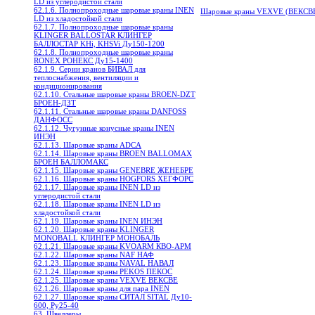
LD из углеродистой стали
62.1.6. Полнопроходные шаровые краны INEN
Шаровые краны VEXVE (ВЕКСВЕ
LD из хладостойкой стали
62.1.7. Полнопроходные шаровые краны
KLINGER BALLOSTAR КЛИНГЕР
БАЛЛОСТАР KHi, KHSVi Ду150-1200
62.1.8. Полнопроходные шаровые краны
RONEX РОНЕКС Ду15-1400
62.1.9. Серии кранов БИВАЛ для
теплоснабжения, вентиляции и
кондиционирования
62.1.10. Стальные шаровые краны BROEN-DZT
БРОЕН-ДЗТ
62.1.11. Стальные шаровые краны DANFOSS
ДАНФОСС
62.1.12. Чугунные конусные краны INEN
ИНЭН
62.1.13. Шаровые краны ADCA
62.1.14. Шаровые краны BROEN BALLOMAX
БРОЕН БАЛЛОМАКС
62.1.15. Шаровые краны GENEBRE ЖЕНЕБРЕ
62.1.16. Шаровые краны HOGFORS ХЕГФОРС
62.1.17. Шаровые краны INEN LD из
углеродистой стали
62.1.18. Шаровые краны INEN LD из
хладостойкой стали
62.1.19. Шаровые краны INEN ИНЭН
62.1.20. Шаровые краны KLINGER
MONOBALL КЛИНГЕР МОНОБАЛЬ
62.1.21. Шаровые краны KVOARM КВО-АРМ
62.1.22. Шаровые краны NAF НАФ
62.1.23. Шаровые краны NAVAL НАВАЛ
62.1.24. Шаровые краны PEKOS ПЕКОС
62.1.25. Шаровые краны VEXVE ВЕКСВЕ
62.1.26. Шаровые краны для пара INEN
62.1.27. Шаровые краны СИТАЛ SITAL Ду10-
600, Ру25-40
63. Швеллеры