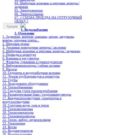
64. Шиберные ножевые и щитовые затворы /
задвижки
65. Электромонтаж
66. Электростанции
67. // СХЕМА ПРОЕЗДА НА ОТГРУЗОЧНЫЙ
СКЛАД //
Средам
1. Водоснабжение
2. Отопление
1. Задвижки, вентили, клапаны, штоки, штурвалы,
коверы, опорные плиты...
2. Шаровые краны
3. Дисковые поворотные затворы / заслонки
4. Шиберные ножевые и щитовые затворы / задвижки
5. Приводы к арматуре
6. Клапаны и регуляторы
7. Фильтры, грязевики и грязеотделители
8. Виброкомпенсаторы / гибкие вставки
9. Насосы
10. Гидранты и водоразборные колонки
11. Детали трубопроводов и арматуры
12. Трубы
13. Холодильное oборудование
14. Теплообменники
15. Средства учета теплопотребления
16. Расширительные баки / гидроаккамуляторы
17. Конденсатоотводчики, сепараторы и
воздухоотводчики
18. Счетчики воды, газа и тепла
19. Теплоавтоматика
20. Теплогенераторы
21. Тепловентиляторы
22. Тепло- вибро- шумоизоляция
23. Уплотнения
24. Котлы
25. Водонагреватели
26. Водоподготовка