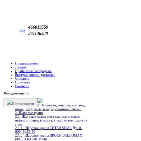
466019559
icq
341146330
Представляемся
Делаем
Прайс-лист/Распродажа
Быстрый заказ и доставка!
Оплатить
Получить
Вакансии
Оборудование по:
Популярности
1. Задвижки, вентили, клапаны,
штоки, штурвалы, коверы, опорные плиты...
2. Шаровые краны
2.1. Шаровые краны для воды, пара, масла,
нефти, топлива, воздуха, хладогентов и других
сред
2.1.1. Шаровые краны СИТАЛ SITAL Ду10-
600, Ру25-40
2.1.2. Шаровые краны BROEN BALLOMAX
БРОЕН БАЛЛОМАКС