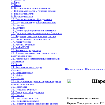
4. Биде
5. Ванны
6. Вентиляторы и принадлежности
7. Виброкомпенсаторы / гибкие вставки
8. Водонагреватели
9. Водоподготовка
10. Вспомогательное оборудование
11. Гидранты и водоразборные колонки
12. Горелки
13. Двутавр
14. Детали трубопроводов и арматуры
15. Дисковые поворотные затворы / заслонки
16. Задвижки, вентили, клапаны, штоки,
штурвалы, коверы, опорные плиты...
17. Инструменты
18. Кабины душевые
19. КАТАЛОГИ
20. Клапаны и регуляторы
21. Конденсатоотводчики, сепараторы и
воздухоотводчики
22. Контрольно-измерительные приборы и
автоматика
23. Котлы
24. Крепежные аксессуары
Шаровые краны
|
Шаровые краны дл
25. Лист
26. Металлопрокат
27. Мойки
28. Насосы
Шаро
29. Обслуживание, ремонт и реконструкция
инженерных систем
30. Писсуары
31. Поддоны душевые
32. Пожарное оборудование
33. Полоса
34. Полотенцесушители
Спецификация материалов
35. Приводы к арматуре
Корпус:
Углеродистая сталь, EN
36. Проектирование инженерных систем