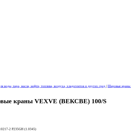
я воды, пара, масла, нефти, топлива, воздуха, хладогентов и других сред
|
Шаровые кран
вые краны VEXVE (ВЕКСВЕ) 100/S
 10217-2 P235GH (1.0345)