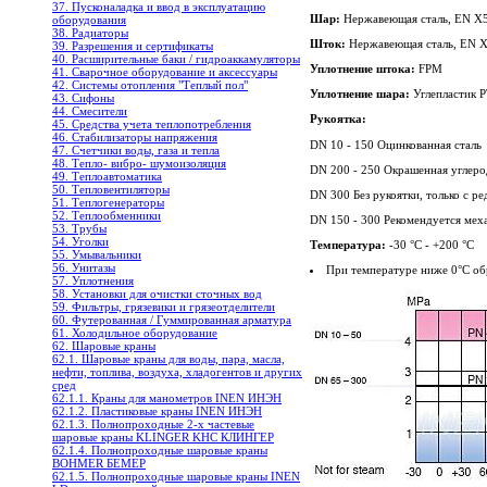
37. Пусконаладка и ввод в эксплуатацию
Шар:
Нержавеющая сталь, EN X5
оборудования
38. Радиаторы
Шток:
Нержавеющая сталь, EN X
39. Разрешения и сертификаты
40. Расширительные баки / гидроаккамуляторы
Уплотнение штока:
FPM
41. Сварочное оборудование и аксессуары
42. Системы отопления "Теплый пол"
Уплотнение шара:
Углепластик 
43. Сифоны
44. Смесители
Рукоятка:
45. Средства учета теплопотребления
46. Стабилизаторы напряжения
DN 10 - 150 Оцинкованная сталь
47. Счетчики воды, газа и тепла
48. Тепло- вибро- шумоизоляция
DN 200 - 250 Окрашенная углеро
49. Теплоавтоматика
50. Тепловентиляторы
DN 300 Без рукоятки, только с р
51. Теплогенераторы
52. Теплообменники
DN 150 - 300 Рекомендуется мех
53. Трубы
54. Уголки
Температура:
-30 °C - +200 °C
55. Умывальники
56. Унитазы
При температуре ниже 0°C об
57. Уплотнения
58. Установки для очистки сточных вод
59. Фильтры, грязевики и грязеотделители
60. Футерованная / Гуммированная арматура
61. Холодильное oборудование
62. Шаровые краны
62.1. Шаровые краны для воды, пара, масла,
нефти, топлива, воздуха, хладогентов и других
сред
62.1.1. Краны для манометров INEN ИНЭН
62.1.2. Пластиковые краны INEN ИНЭН
62.1.3. Полнопроходные 2-х частевые
шаровые краны KLINGER KHC КЛИНГЕР
62.1.4. Полнопроходные шаровые краны
BOHMER БЕМЕР
62.1.5. Полнопроходные шаровые краны INEN