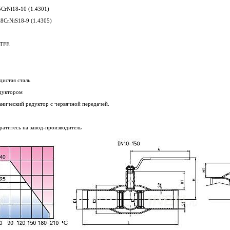
CrNi18-10 (1.4301)
8CrNiS18-9 (1.4305)
PTFE
дистая сталь
едуктором
анический редуктор с червячной передачей.
ратитесь на завод-производитель