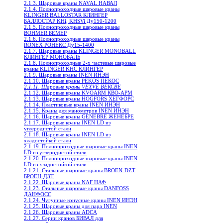
2.1.3. Шаровые краны NAVAL НАВАЛ
2.1.4. Полнопроходные шаровые краны
KLINGER BALLOSTAR КЛИНГЕР
БАЛЛОСТАР KHi, KHSVi Ду150-1200
2.1.5. Полнопроходные шаровые краны
BOHMER БЕМЕР
2.1.6. Полнопроходные шаровые краны
RONEX РОНЕКС Ду15-1400
2.1.7. Шаровые краны KLINGER MONOBALL
КЛИНГЕР МОНОБАЛЬ
2.1.8. Полнопроходные 2-х частевые шаровые
краны KLINGER KHC КЛИНГЕР
2.1.9. Шаровые краны INEN ИНЭН
2.1.10. Шаровые краны PEKOS ПЕКОС
2.1.11. Шаровые краны VEXVE ВЕКСВЕ
2.1.12. Шаровые краны KVOARM КВО-АРМ
2.1.13. Шаровые краны HOGFORS ХЕГФОРС
2.1.14. Пластиковые краны INEN ИНЭН
2.1.15. Краны для манометров INEN ИНЭН
2.1.16. Шаровые краны GENEBRE ЖЕНЕБРЕ
2.1.17. Шаровые краны INEN LD из
углеродистой стали
2.1.18. Шаровые краны INEN LD из
хладостойкой стали
2.1.19. Полнопроходные шаровые краны INEN
LD из углеродистой стали
2.1.20. Полнопроходные шаровые краны INEN
LD из хладостойкой стали
2.1.21. Стальные шаровые краны BROEN-DZT
БРОЕН-ДЗТ
2.1.22. Шаровые краны NAF НАФ
2.1.23. Стальные шаровые краны DANFOSS
ДАНФОСС
2.1.24. Чугунные конусные краны INEN ИНЭН
2.1.25. Шаровые краны для пара INEN
2.1.26. Шаровые краны ADCA
2.1.27. Серии кранов БИВАЛ для