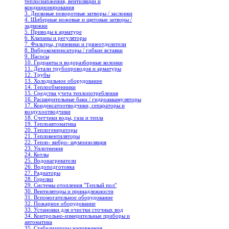
теплоснабжения, вентиляции и
кондиционирования
3. Дисковые поворотные затворы / заслонки
4. Шиберные ножевые и щитовые затворы /
задвижки
5. Приводы к арматуре
6. Клапаны и регуляторы
7. Фильтры, грязевики и грязеотделители
8. Виброкомпенсаторы / гибкие вставки
9. Насосы
10. Гидранты и водоразборные колонки
11. Детали трубопроводов и арматуры
12. Трубы
13. Холодильное oборудование
14. Теплообменники
15. Средства учета теплопотребления
16. Расширительные баки / гидроаккамуляторы
17. Конденсатоотводчики, сепараторы и
воздухоотводчики
18. Счетчики воды, газа и тепла
19. Теплоавтоматика
20. Теплогенераторы
21. Тепловентиляторы
22. Тепло- вибро- шумоизоляция
23. Уплотнения
24. Котлы
25. Водонагреватели
26. Водоподготовка
27. Радиаторы
28. Горелки
29. Системы отопления "Теплый пол"
30. Вентиляторы и принадлежности
31. Вспомогательное оборудование
32. Пожарное оборудование
33. Установки для очистки сточных вод
34. Контрольно-измерительные приборы и
автоматика
35. Стабилизаторы напряжения