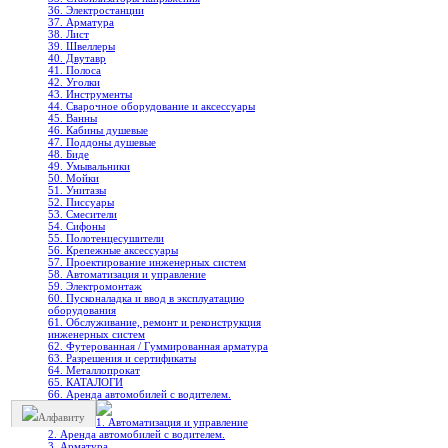
36. Электростанции
37. Арматура
38. Лист
39. Швеллеры
40. Двутавр
41. Полоса
42. Уголки
43. Инструменты
44. Сварочное оборудование и аксессуары
45. Ванны
46. Кабины душевые
47. Поддоны душевые
48. Биде
49. Умывальники
50. Мойки
51. Унитазы
52. Писсуары
53. Смесители
54. Сифоны
55. Полотенцесушители
56. Крепежные аксессуары
57. Проектирование инженерных систем
58. Автоматизация и управление
59. Электромонтаж
60. Пусконаладка и ввод в эксплуатацию
оборудования
61. Обслуживание, ремонт и реконструкция
инженерных систем
62. Футерованная / Гуммированная арматура
63. Разрешения и сертификаты
64. Металлопрокат
65. КАТАЛОГИ
66. Аренда автомобилей с водителем.
Алфавиту
1. Автоматизация и управление
2. Аренда автомобилей с водителем.
3. Арматура