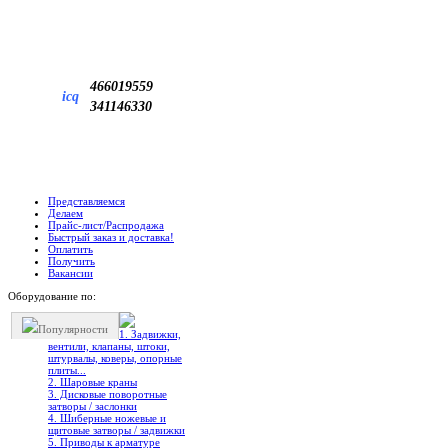
466019559
icq
341146330
Представляемся
Делаем
Прайс-лист/Распродажа
Быстрый заказ и доставка!
Оплатить
Получить
Вакансии
Оборудование по:
Популярности
1. Задвижки,
вентили, клапаны, штоки,
штурвалы, коверы, опорные
плиты...
2. Шаровые краны
3. Дисковые поворотные
затворы / заслонки
4. Шиберные ножевые и
щитовые затворы / задвижки
5. Приводы к арматуре