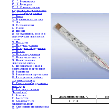
22.10. Термометры
22.11. Термореле
22.12. Указатели уровня
жидкости и смотровые стекла
22.13. Шкафы управления
23. Котлы
24. Крепежные аксессуары
25. Лист
26. Металлопрокат
27. Мойки
28. Насосы
29. Обслуживание, ремонт и
реконструкция инженерных
систем
30. Писсуары
31. Поддоны душевые
32. Пожарное оборудование
33. Полоса
34. Полотенцесушители
35. Приводы к арматуре
36. Проектирование
инженерных систем
37. Пусконаладка и ввод в
эксплуатацию оборудования
38. Радиаторы
39. Разрешения и сертификаты
40. Расширительные баки /
гидроаккамуляторы
41. Сварочное оборудование и
аксессуары
42. Системы отопления
"Теплый пол"
43. Сифоны
диапазон измерения, °С
цен
44. Смесители
45. Средства учета
0...+100
теплопотребления
46. Стабилизаторы напряжения