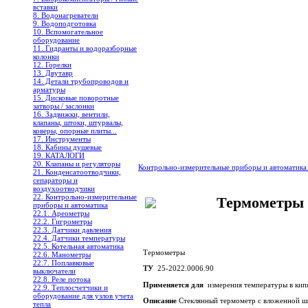
вставки
8. Водонагреватели
9. Водоподготовка
10. Вспомогательное
оборудование
11. Гидранты и водоразборные
колонки
12. Горелки
13. Двутавр
14. Детали трубопроводов и
арматуры
15. Дисковые поворотные
затворы / заслонки
16. Задвижки, вентили,
клапаны, штоки, штурвалы,
коверы, опорные плиты...
17. Инструменты
18. Кабины душевые
19. КАТАЛОГИ
20. Клапаны и регуляторы
Контрольно-измерительные приборы и автоматик
21. Конденсатоотводчики,
сепараторы и
воздухоотводчики
22. Контрольно-измерительные
Термометры 
приборы и автоматика
22.1. Ареометры
22.2. Гигрометры
22.3. Датчики давления
22.4. Датчики температуры
22.5. Котельная автоматика
Термометры
22.6. Манометры
22.7. Поплавковые
ТУ
25-2022.0006.90
выключатели
22.8. Реле потока
Применяется для
измерения температуры в кипя
22.9. Теплосчетчики и
оборудование для узлов учета
Описание
Стеклянный термометр с вложенной шк
тепла