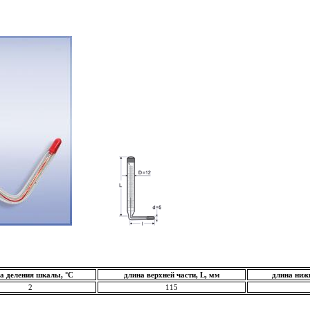
а деления шкалы, °С
длина верхней части, L, мм
длина нижн
2
115