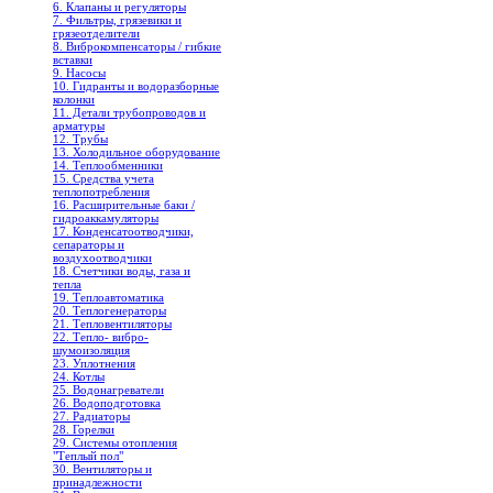
6. Клапаны и регуляторы
7. Фильтры, грязевики и
грязеотделители
8. Виброкомпенсаторы / гибкие
вставки
9. Насосы
10. Гидранты и водоразборные
колонки
11. Детали трубопроводов и
арматуры
12. Трубы
13. Холодильное oборудование
14. Теплообменники
15. Средства учета
теплопотребления
16. Расширительные баки /
гидроаккамуляторы
17. Конденсатоотводчики,
сепараторы и
воздухоотводчики
18. Счетчики воды, газа и
тепла
19. Теплоавтоматика
20. Теплогенераторы
21. Тепловентиляторы
22. Тепло- вибро-
шумоизоляция
23. Уплотнения
24. Котлы
25. Водонагреватели
26. Водоподготовка
27. Радиаторы
28. Горелки
29. Системы отопления
"Теплый пол"
30. Вентиляторы и
принадлежности