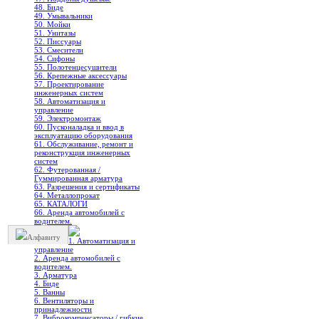
48. Биде
49. Умывальники
50. Мойки
51. Унитазы
52. Писсуары
53. Смесители
54. Сифоны
55. Полотенцесушители
56. Крепежные аксессуары
57. Проектирование
инженерных систем
58. Автоматизация и
управление
59. Электромонтаж
60. Пусконаладка и ввод в
эксплуатацию оборудования
61. Обслуживание, ремонт и
реконструкция инженерных
систем
62. Футерованная /
Гуммированная арматура
63. Разрешения и сертификаты
64. Металлопрокат
65. КАТАЛОГИ
66. Аренда автомобилей с
водителем.
Алфавиту
1. Автоматизация и
управление
2. Аренда автомобилей с
водителем.
3. Арматура
4. Биде
5. Ванны
6. Вентиляторы и
принадлежности
7. Виброкомпенсаторы / гибкие