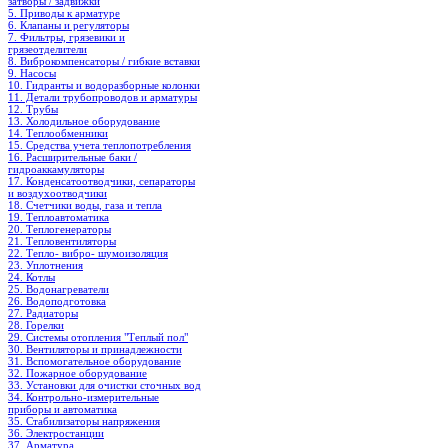
затворы / задвижки
5. Приводы к арматуре
6. Клапаны и регуляторы
7. Фильтры, грязевики и
грязеотделители
8. Виброкомпенсаторы / гибкие вставки
9. Насосы
10. Гидранты и водоразборные колонки
11. Детали трубопроводов и арматуры
12. Трубы
13. Холодильное oборудование
14. Теплообменники
15. Средства учета теплопотребления
16. Расширительные баки /
гидроаккамуляторы
17. Конденсатоотводчики, сепараторы
и воздухоотводчики
18. Счетчики воды, газа и тепла
19. Теплоавтоматика
20. Теплогенераторы
21. Тепловентиляторы
22. Тепло- вибро- шумоизоляция
23. Уплотнения
24. Котлы
25. Водонагреватели
26. Водоподготовка
27. Радиаторы
28. Горелки
29. Системы отопления "Теплый пол"
30. Вентиляторы и принадлежности
31. Вспомогательное оборудование
32. Пожарное оборудование
33. Установки для очистки сточных вод
34. Контрольно-измерительные
приборы и автоматика
35. Стабилизаторы напряжения
36. Электростанции
37. Арматура