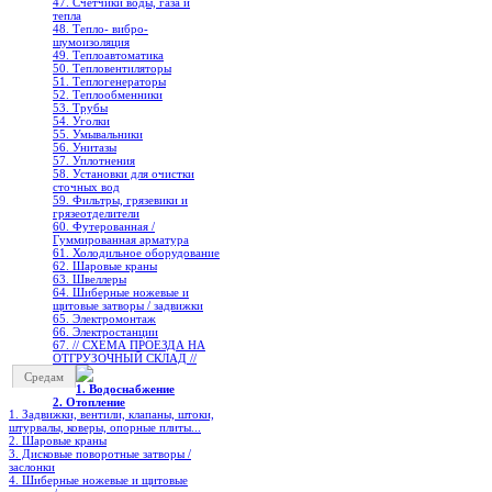
47. Счетчики воды, газа и
тепла
48. Тепло- вибро-
шумоизоляция
49. Теплоавтоматика
50. Тепловентиляторы
51. Теплогенераторы
52. Теплообменники
53. Трубы
54. Уголки
55. Умывальники
56. Унитазы
57. Уплотнения
58. Установки для очистки
сточных вод
59. Фильтры, грязевики и
грязеотделители
60. Футерованная /
Гуммированная арматура
61. Холодильное oборудование
62. Шаровые краны
63. Швеллеры
64. Шиберные ножевые и
щитовые затворы / задвижки
65. Электромонтаж
66. Электростанции
67. // СХЕМА ПРОЕЗДА НА
ОТГРУЗОЧНЫЙ СКЛАД //
Средам
1. Водоснабжение
2. Отопление
1. Задвижки, вентили, клапаны, штоки,
штурвалы, коверы, опорные плиты...
2. Шаровые краны
3. Дисковые поворотные затворы /
заслонки
4. Шиберные ножевые и щитовые