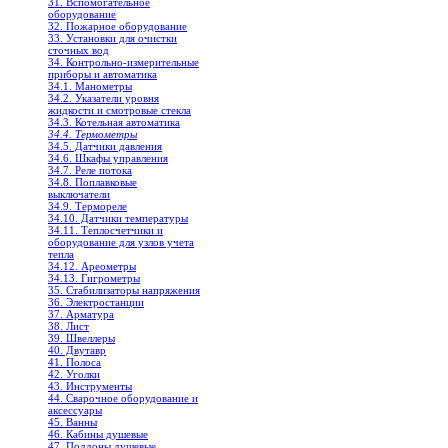
31. Вспомогательное
оборудование
32. Пожарное оборудование
33. Установки для очистки
сточных вод
34. Контрольно-измерительные
приборы и автоматика
34.1. Манометры
34.2. Указатели уровня
жидкости и смотровые стекла
34.3. Котельная автоматика
34.4. Термометры
34.5. Датчики давления
34.6. Шкафы управления
34.7. Реле потока
34.8. Поплавковые
выключатели
34.9. Термореле
34.10. Датчики температуры
34.11. Теплосчетчики и
оборудование для узлов учета
тепла
34.12. Ареометры
34.13. Гигрометры
35. Стабилизаторы напряжения
36. Электростанции
37. Арматура
38. Лист
39. Швеллеры
40. Двутавр
41. Полоса
42. Уголки
43. Инструменты
44. Сварочное оборудование и
аксессуары
45. Ванны
46. Кабины душевые
47. Поддоны душевые