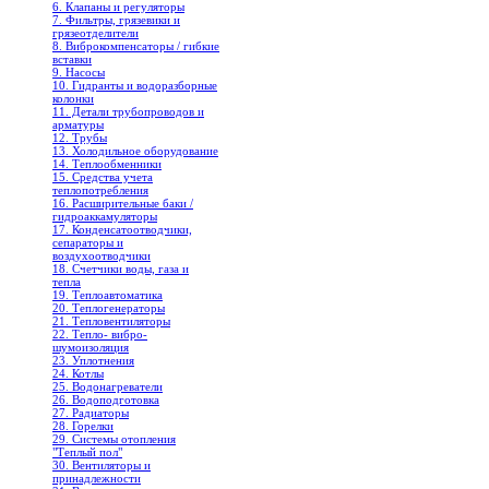
6. Клапаны и регуляторы
7. Фильтры, грязевики и
грязеотделители
8. Виброкомпенсаторы / гибкие
вставки
9. Насосы
10. Гидранты и водоразборные
колонки
11. Детали трубопроводов и
арматуры
12. Трубы
13. Холодильное oборудование
14. Теплообменники
15. Средства учета
теплопотребления
16. Расширительные баки /
гидроаккамуляторы
17. Конденсатоотводчики,
сепараторы и
воздухоотводчики
18. Счетчики воды, газа и
тепла
19. Теплоавтоматика
20. Теплогенераторы
21. Тепловентиляторы
22. Тепло- вибро-
шумоизоляция
23. Уплотнения
24. Котлы
25. Водонагреватели
26. Водоподготовка
27. Радиаторы
28. Горелки
29. Системы отопления
"Теплый пол"
30. Вентиляторы и
принадлежности