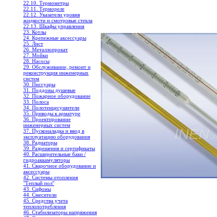
22.10. Термометры
22.11. Термореле
22.12. Указатели уровня
жидкости и смотровые стекла
22.13. Шкафы управления
23. Котлы
24. Крепежные аксессуары
25. Лист
26. Металлопрокат
27. Мойки
28. Насосы
29. Обслуживание, ремонт и
реконструкция инженерных
систем
30. Писсуары
31. Поддоны душевые
32. Пожарное оборудование
33. Полоса
34. Полотенцесушители
35. Приводы к арматуре
36. Проектирование
инженерных систем
37. Пусконаладка и ввод в
эксплуатацию оборудования
38. Радиаторы
39. Разрешения и сертификаты
40. Расширительные баки /
гидроаккамуляторы
41. Сварочное оборудование и
аксессуары
42. Системы отопления
"Теплый пол"
43. Сифоны
44. Смесители
45. Средства учета
теплопотребления
46. Стабилизаторы напряжения