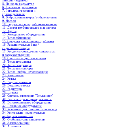
затворы / задвижки
5. Приводы к арматуре
6. Клапаны и регуляторы
7. Фильтры, грязевики и
грязеотделители
8. Виброкомпенсаторы / гибкие вставки
9. Насосы
10. Гидранты и водоразборные колонки
11. Детали трубопроводов и арматуры
12. Трубы
13. Холодильное oборудование
14. Теплообменники
15. Средства учета теплопотребления
16. Расширительные баки /
гидроаккамуляторы
17. Конденсатоотводчики, сепараторы
и воздухоотводчики
18. Счетчики воды, газа и тепла
19. Теплоавтоматика
20. Теплогенераторы
21. Тепловентиляторы
22. Тепло- вибро- шумоизоляция
23. Уплотнения
24. Котлы
25. Водонагреватели
26. Водоподготовка
27. Радиаторы
28. Горелки
29. Системы отопления "Теплый пол"
30. Вентиляторы и принадлежности
31. Вспомогательное оборудование
32. Пожарное оборудование
33. Установки для очистки сточных вод
34. Контрольно-измерительные
приборы и автоматика
35. Стабилизаторы напряжения
36. Электростанции
37. Арматура