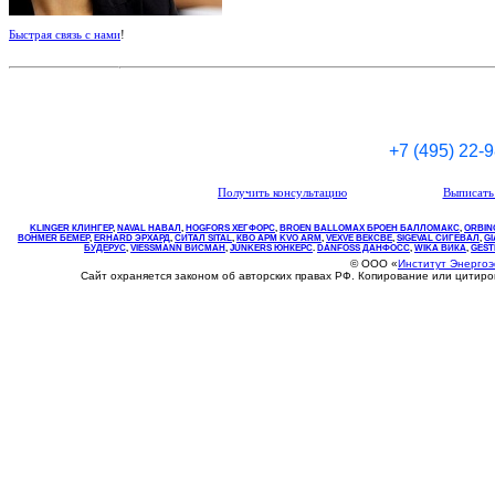
Быстрая связь с нами
!
+7 (495) 22-
Получить консультацию
Выписать 
KLINGER КЛИНГЕР
,
NAVAL НАВАЛ
,
НOGFORS ХЕГФОРС
,
BROEN BALLOMAX БРОЕН БАЛЛОМАКС
,
ORBIN
BOHMER БЕМЕР
,
ERHARD ЭРХАРД
,
СИТАЛ SITAL
,
КВО
АРМ
KVO
ARM
,
VEXVE ВЕКСВЕ
,
SIGEVAL СИГЕВАЛ
,
G
БУДЕРУС
,
VIESSMANN ВИСМАН
,
JUNKERS ЮНКЕРС
.
DANFOSS ДАНФОСС
,
WIKA ВИКА
,
GEST
© ООО «
Институт Энерго
Сайт охраняется законом об авторских правах РФ. Копирование или цитир