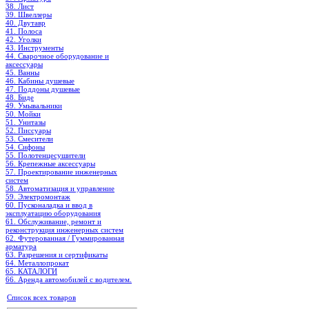
38. Лист
39. Швеллеры
40. Двутавр
41. Полоса
42. Уголки
43. Инструменты
44. Сварочное оборудование и
аксессуары
45. Ванны
46. Кабины душевые
47. Поддоны душевые
48. Биде
49. Умывальники
50. Мойки
51. Унитазы
52. Писсуары
53. Смесители
54. Сифоны
55. Полотенцесушители
56. Крепежные аксессуары
57. Проектирование инженерных
систем
58. Автоматизация и управление
59. Электромонтаж
60. Пусконаладка и ввод в
эксплуатацию оборудования
61. Обслуживание, ремонт и
реконструкция инженерных систем
62. Футерованная / Гуммированная
арматура
63. Разрешения и сертификаты
64. Металлопрокат
65. КАТАЛОГИ
66. Аренда автомобилей с водителем.
Список всех товаров