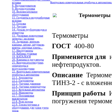
Контрольно-измерительные приборы и автоматик
вставки
8. Водонагреватели
9. Водоподготовка
10. Вспомогательное
Термометры
оборудование
11. Гидранты и водоразборные
колонки
12. Горелки
13. Двутавр
14. Детали трубопроводов и
арматуры
Термометры
15. Дисковые поворотные
затворы / заслонки
16. Задвижки, вентили,
ГОСТ
400-80
клапаны, штоки, штурвалы,
коверы, опорные плиты...
17. Инструменты
18. Кабины душевые
Применяется для
19. КАТАЛОГИ
20. Клапаны и регуляторы
нефтепродуктов.
21. Конденсатоотводчики,
сепараторы и
воздухоотводчики
22. Контрольно-измерительные
Описание
Термом
приборы и автоматика
22.1. Ареометры
ТИН3-2 - с вложенн
22.2. Гигрометры
22.3. Датчики давления
22.4. Датчики температуры
22.5. Котельная автоматика
Принцип работы
22.6. Манометры
22.7. Поплавковые
выключатели
погружения термоме
22.8. Реле потока
22.9. Теплосчетчики и
оборудование для узлов учета
тепла