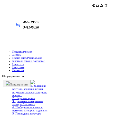
466019559
icq
341146330
Представляемся
Делаем
Прайс-лист/Распродажа
Быстрый заказ и доставка!
Оплатить
Получить
Вакансии
Оборудование по:
Популярности
1. Задвижки,
вентили, клапаны, штоки,
штурвалы, коверы, опорные
плиты...
2. Шаровые краны
3. Дисковые поворотные
затворы / заслонки
4. Шиберные ножевые и
щитовые затворы / задвижки
5. Приводы к арматуре