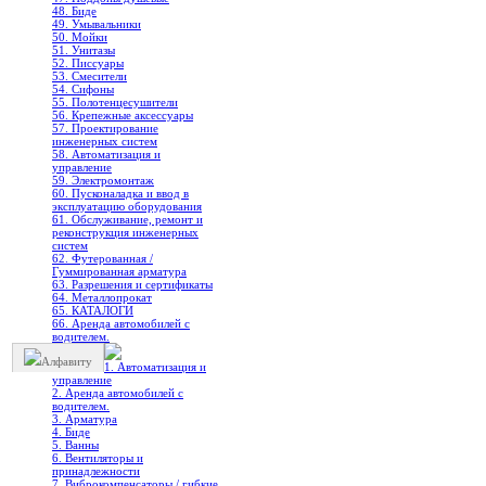
48. Биде
49. Умывальники
50. Мойки
51. Унитазы
52. Писсуары
53. Смесители
54. Сифоны
55. Полотенцесушители
56. Крепежные аксессуары
57. Проектирование
инженерных систем
58. Автоматизация и
управление
59. Электромонтаж
60. Пусконаладка и ввод в
эксплуатацию оборудования
61. Обслуживание, ремонт и
реконструкция инженерных
систем
62. Футерованная /
Гуммированная арматура
63. Разрешения и сертификаты
64. Металлопрокат
65. КАТАЛОГИ
66. Аренда автомобилей с
водителем.
Алфавиту
1. Автоматизация и
управление
2. Аренда автомобилей с
водителем.
3. Арматура
4. Биде
5. Ванны
6. Вентиляторы и
принадлежности
7. Виброкомпенсаторы / гибкие