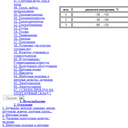
47. Счетчики воды, газа и
тепла
48. Тепло- вибро-
исп.
диапазон измерения, °С
шумоизоляция
49. Теплоавтоматика
1
-38 ...+50
50. Тепловентиляторы
2
-30 ...+30
51. Теплогенераторы
52. Теплообменники
3
-80 ...+20
53. Трубы
54. Уголки
55. Умывальники
56. Унитазы
57. Уплотнения
58. Установки для очистки
сточных вод
59. Фильтры, грязевики и
грязеотделители
60. Футерованная /
Гуммированная арматура
61. Холодильное oборудование
62. Шаровые краны
63. Швеллеры
64. Шиберные ножевые и
щитовые затворы / задвижки
65. Электромонтаж
66. Электростанции
67. // СХЕМА ПРОЕЗДА НА
ОТГРУЗОЧНЫЙ СКЛАД //
Средам
1. Водоснабжение
2. Отопление
1. Задвижки, вентили, клапаны, штоки,
штурвалы, коверы, опорные плиты...
2. Шаровые краны
3. Дисковые поворотные затворы /
заслонки
4. Шиберные ножевые и щитовые