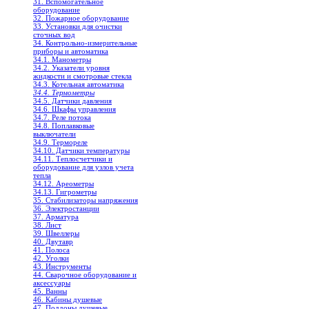
31. Вспомогательное
оборудование
32. Пожарное оборудование
33. Установки для очистки
сточных вод
34. Контрольно-измерительные
приборы и автоматика
34.1. Манометры
34.2. Указатели уровня
жидкости и смотровые стекла
34.3. Котельная автоматика
34.4. Термометры
34.5. Датчики давления
34.6. Шкафы управления
34.7. Реле потока
34.8. Поплавковые
выключатели
34.9. Термореле
34.10. Датчики температуры
34.11. Теплосчетчики и
оборудование для узлов учета
тепла
34.12. Ареометры
34.13. Гигрометры
35. Стабилизаторы напряжения
36. Электростанции
37. Арматура
38. Лист
39. Швеллеры
40. Двутавр
41. Полоса
42. Уголки
43. Инструменты
44. Сварочное оборудование и
аксессуары
45. Ванны
46. Кабины душевые
47. Поддоны душевые