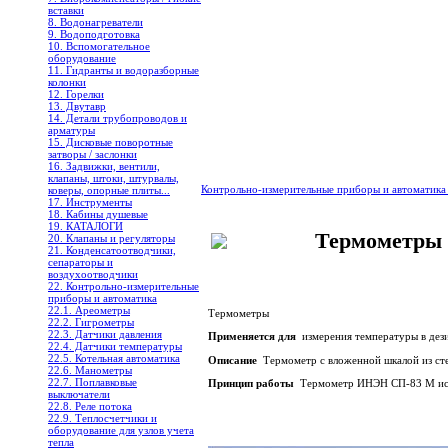
вставки
8. Водонагреватели
9. Водоподготовка
10. Вспомогательное
оборудование
11. Гидранты и водоразборные
колонки
12. Горелки
13. Двутавр
14. Детали трубопроводов и
арматуры
15. Дисковые поворотные
затворы / заслонки
16. Задвижки, вентили,
клапаны, штоки, штурвалы,
Контрольно-измерительные приборы и автоматик
коверы, опорные плиты...
17. Инструменты
18. Кабины душевые
19. КАТАЛОГИ
Термометры
20. Клапаны и регуляторы
21. Конденсатоотводчики,
сепараторы и
воздухоотводчики
22. Контрольно-измерительные
приборы и автоматика
22.1. Ареометры
Термометры
22.2. Гигрометры
22.3. Датчики давления
Применяется для
измерения температуры в дез
22.4. Датчики температуры
22.5. Котельная автоматика
Описание
Термометр с вложенной шкалой из сте
22.6. Манометры
22.7. Поплавковые
Принцип работы
Термометр
ИНЭН
СП-83 М ис
выключатели
22.8. Реле потока
22.9. Теплосчетчики и
оборудование для узлов учета
тепла