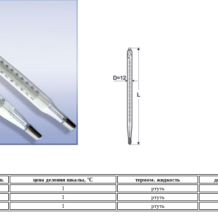
п.
цена деления шкалы, °С
термом. жидкость
д
1
1
ртуть
2
1
ртуть
3
1
ртуть