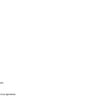
нах.
уток времени.