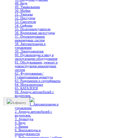
48. Биде
49. Умывальники
50. Мойки
51. Унитазы
52. Писсуары
53. Смесители
54. Сифоны
55. Полотенцесушители
56. Крепежные аксессуары
57. Проектирование
инженерных систем
58. Автоматизация и
управление
59. Электромонтаж
60. Пусконаладка и ввод в
эксплуатацию оборудования
61. Обслуживание, ремонт и
реконструкция инженерных
систем
62. Футерованная /
Гуммированная арматура
63. Разрешения и сертификаты
64. Металлопрокат
65. КАТАЛОГИ
66. Аренда автомобилей с
водителем.
Алфавиту
1. Автоматизация и
управление
2. Аренда автомобилей с
водителем.
3. Арматура
4. Биде
5. Ванны
6. Вентиляторы и
принадлежности
7. Виброкомпенсаторы / гибкие