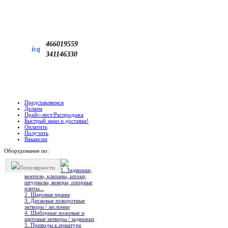
466019559
icq
341146330
Представляемся
Делаем
Прайс-лист/Распродажа
Быстрый заказ и доставка!
Оплатить
Получить
Вакансии
Оборудование по:
Популярности
1. Задвижки,
вентили, клапаны, штоки,
штурвалы, коверы, опорные
плиты...
2. Шаровые краны
3. Дисковые поворотные
затворы / заслонки
4. Шиберные ножевые и
щитовые затворы / задвижки
5. Приводы к арматуре