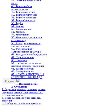
47. Счетчики воды, газа и
тепла
48. Тепло- вибро-
шумоизоляция
49. Теплоавтоматика
50. Тепловентиляторы
51. Теплогенераторы
52. Теплообменники
53. Трубы
54. Уголки
55. Умывальники
56. Унитазы
57. Уплотнения
58. Установки для очистки
сточных вод
59. Фильтры, грязевики и
грязеотделители
60. Футерованная /
Гуммированная арматура
61. Холодильное oборудование
62. Шаровые краны
63. Швеллеры
64. Шиберные ножевые и
щитовые затворы / задвижки
65. Электромонтаж
66. Электростанции
67. // СХЕМА ПРОЕЗДА НА
ОТГРУЗОЧНЫЙ СКЛАД //
Средам
1. Водоснабжение
2. Отопление
1. Задвижки, вентили, клапаны, штоки,
штурвалы, коверы, опорные плиты...
2. Шаровые краны
3. Дисковые поворотные затворы /
заслонки
4. Шиберные ножевые и щитовые