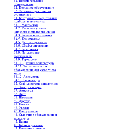
31. Вспомогательное
оборудование
32. Пожарное оборудование
33. Установки для очистки
сточных вод
34. Контрольно-измерительные
приборы и автоматика
34.1. Манометры
34.2. Указатели уровня
жидкости и смотровые стекла
34.3. Котельная автоматика
34.4. Термометры
34.5. Датчики давления
34.6. Шкафы управления
34.7. Реле потока
34.8. Поплавковые
выключатели
34.9. Термореле
34.10. Датчики температуры
34.11. Теплосчетчики и
оборудование для узлов учета
тепла
34.12. Ареометры
34.13. Гигрометры
35. Стабилизаторы напряжения
36. Электростанции
37. Арматура
38. Лист
39. Швеллеры
40. Двутавр
41. Полоса
42. Уголки
43. Инструменты
44. Сварочное оборудование и
аксессуары
45. Ванны
46. Кабины душевые
47. Поддоны душевые