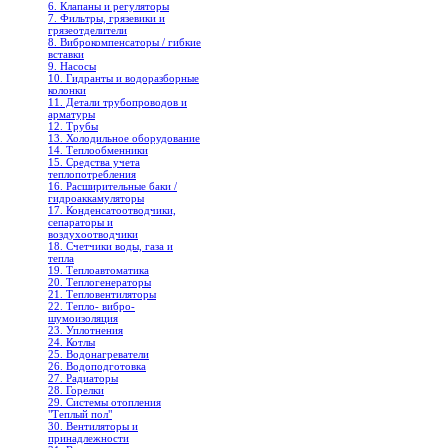
6. Клапаны и регуляторы
7. Фильтры, грязевики и
грязеотделители
8. Виброкомпенсаторы / гибкие
вставки
9. Насосы
10. Гидранты и водоразборные
колонки
11. Детали трубопроводов и
арматуры
12. Трубы
13. Холодильное oборудование
14. Теплообменники
15. Средства учета
теплопотребления
16. Расширительные баки /
гидроаккамуляторы
17. Конденсатоотводчики,
сепараторы и
воздухоотводчики
18. Счетчики воды, газа и
тепла
19. Теплоавтоматика
20. Теплогенераторы
21. Тепловентиляторы
22. Тепло- вибро-
шумоизоляция
23. Уплотнения
24. Котлы
25. Водонагреватели
26. Водоподготовка
27. Радиаторы
28. Горелки
29. Системы отопления
"Теплый пол"
30. Вентиляторы и
принадлежности