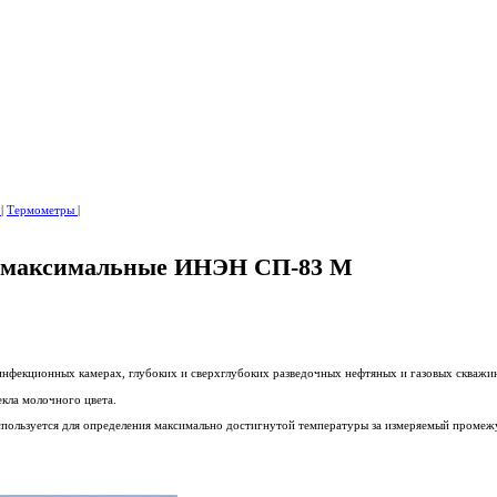
а
|
Термометры
|
 максимальные ИНЭН СП-83 М
инфекционных камерах, глубоких и сверхглубоких разведочных нефтяных и газовых скважи
кла молочного цвета.
пользуется для определения максимально достигнутой температуры за измеряемый промеж