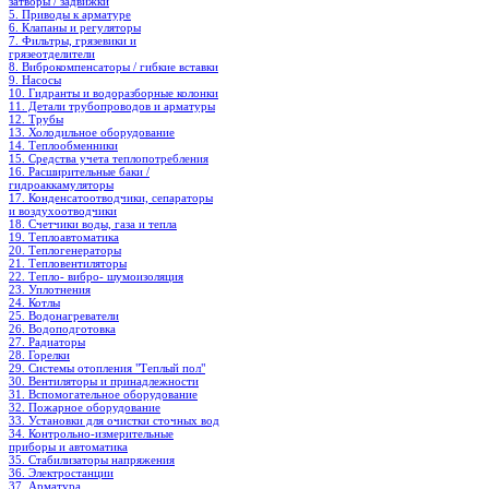
затворы / задвижки
5. Приводы к арматуре
6. Клапаны и регуляторы
7. Фильтры, грязевики и
грязеотделители
8. Виброкомпенсаторы / гибкие вставки
9. Насосы
10. Гидранты и водоразборные колонки
11. Детали трубопроводов и арматуры
12. Трубы
13. Холодильное oборудование
14. Теплообменники
15. Средства учета теплопотребления
16. Расширительные баки /
гидроаккамуляторы
17. Конденсатоотводчики, сепараторы
и воздухоотводчики
18. Счетчики воды, газа и тепла
19. Теплоавтоматика
20. Теплогенераторы
21. Тепловентиляторы
22. Тепло- вибро- шумоизоляция
23. Уплотнения
24. Котлы
25. Водонагреватели
26. Водоподготовка
27. Радиаторы
28. Горелки
29. Системы отопления "Теплый пол"
30. Вентиляторы и принадлежности
31. Вспомогательное оборудование
32. Пожарное оборудование
33. Установки для очистки сточных вод
34. Контрольно-измерительные
приборы и автоматика
35. Стабилизаторы напряжения
36. Электростанции
37. Арматура