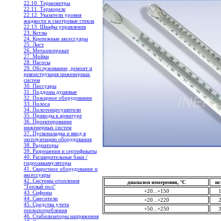
22.10. Термометры
22.11. Термореле
22.12. Указатели уровня
жидкости и смотровые стекла
22.13. Шкафы управления
23. Котлы
24. Крепежные аксессуары
25. Лист
26. Металлопрокат
27. Мойки
28. Насосы
29. Обслуживание, ремонт и
реконструкция инженерных
систем
30. Писсуары
31. Поддоны душевые
32. Пожарное оборудование
33. Полоса
34. Полотенцесушители
35. Приводы к арматуре
36. Проектирование
инженерных систем
37. Пусконаладка и ввод в
эксплуатацию оборудования
38. Радиаторы
39. Разрешения и сертификаты
40. Расширительные баки /
гидроаккамуляторы
41. Сварочное оборудование и
аксессуары
42. Системы отопления
диапазон измерения, °С
ис
"Теплый пол"
+20...+150
43. Сифоны
44. Смесители
+20...+220
45. Средства учета
+50...+250
теплопотребления
46. Стабилизаторы напряжения