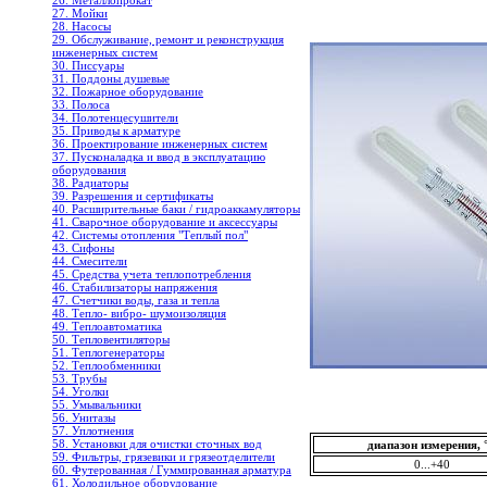
26. Металлопрокат
27. Мойки
28. Насосы
29. Обслуживание, ремонт и реконструкция
инженерных систем
30. Писсуары
31. Поддоны душевые
32. Пожарное оборудование
33. Полоса
34. Полотенцесушители
35. Приводы к арматуре
36. Проектирование инженерных систем
37. Пусконаладка и ввод в эксплуатацию
оборудования
38. Радиаторы
39. Разрешения и сертификаты
40. Расширительные баки / гидроаккамуляторы
41. Сварочное оборудование и аксессуары
42. Системы отопления "Теплый пол"
43. Сифоны
44. Смесители
45. Средства учета теплопотребления
46. Стабилизаторы напряжения
47. Счетчики воды, газа и тепла
48. Тепло- вибро- шумоизоляция
49. Теплоавтоматика
50. Тепловентиляторы
51. Теплогенераторы
52. Теплообменники
53. Трубы
54. Уголки
55. Умывальники
56. Унитазы
57. Уплотнения
58. Установки для очистки сточных вод
диапазон измерения, 
59. Фильтры, грязевики и грязеотделители
0...+40
60. Футерованная / Гуммированная арматура
61. Холодильное oборудование