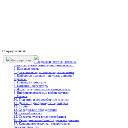
Оборудование по:
Популярности
1. Задвижки, вентили, клапаны,
штоки, штурвалы, коверы, опорные плиты...
2. Шаровые краны
3. Дисковые поворотные затворы / заслонки
4. Шиберные ножевые и щитовые затворы /
задвижки
5. Приводы к арматуре
6. Клапаны и регуляторы
7. Фильтры, грязевики и грязеотделители
8. Виброкомпенсаторы / гибкие вставки
9. Насосы
10. Гидранты и водоразборные колонки
11. Детали трубопроводов и арматуры
12. Трубы
13. Холодильное oборудование
14. Теплообменники
15. Средства учета теплопотребления
16. Расширительные баки / гидроаккамуляторы
17. Конденсатоотводчики, сепараторы и
воздухоотводчики