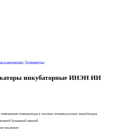
ры и автоматика
|
Термометры
|
каторы инкубаторные ИНЭН ИИ
 изменением температуры в частных птицеводческих инкубаторах.
оженной бумажной шкалой.
не подлежит.