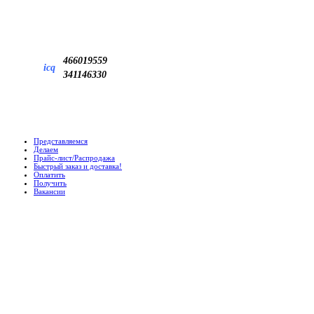
466019559
icq
341146330
Представляемся
Делаем
Прайс-лист/Распродажа
Быстрый заказ и доставка!
Оплатить
Получить
Вакансии