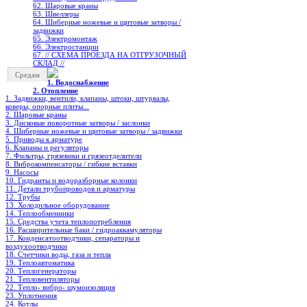
62. Шаровые краны
63. Швеллеры
64. Шиберные ножевые и щитовые затворы /
задвижки
65. Электромонтаж
66. Электростанции
67. // СХЕМА ПРОЕЗДА НА ОТГРУЗОЧНЫЙ
СКЛАД //
Средам
1. Водоснабжение
2. Отопление
1. Задвижки, вентили, клапаны, штоки, штурвалы,
коверы, опорные плиты...
2. Шаровые краны
3. Дисковые поворотные затворы / заслонки
4. Шиберные ножевые и щитовые затворы / задвижки
5. Приводы к арматуре
6. Клапаны и регуляторы
7. Фильтры, грязевики и грязеотделители
8. Виброкомпенсаторы / гибкие вставки
9. Насосы
10. Гидранты и водоразборные колонки
11. Детали трубопроводов и арматуры
12. Трубы
13. Холодильное oборудование
14. Теплообменники
15. Средства учета теплопотребления
16. Расширительные баки / гидроаккамуляторы
17. Конденсатоотводчики, сепараторы и
воздухоотводчики
18. Счетчики воды, газа и тепла
19. Теплоавтоматика
20. Теплогенераторы
21. Тепловентиляторы
22. Тепло- вибро- шумоизоляция
23. Уплотнения
24. Котлы