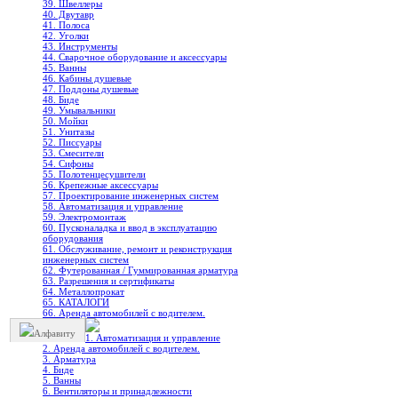
39. Швеллеры
40. Двутавр
41. Полоса
42. Уголки
43. Инструменты
44. Сварочное оборудование и аксессуары
45. Ванны
46. Кабины душевые
47. Поддоны душевые
48. Биде
49. Умывальники
50. Мойки
51. Унитазы
52. Писсуары
53. Смесители
54. Сифоны
55. Полотенцесушители
56. Крепежные аксессуары
57. Проектирование инженерных систем
58. Автоматизация и управление
59. Электромонтаж
60. Пусконаладка и ввод в эксплуатацию
оборудования
61. Обслуживание, ремонт и реконструкция
инженерных систем
62. Футерованная / Гуммированная арматура
63. Разрешения и сертификаты
64. Металлопрокат
65. КАТАЛОГИ
66. Аренда автомобилей с водителем.
Алфавиту
1. Автоматизация и управление
2. Аренда автомобилей с водителем.
3. Арматура
4. Биде
5. Ванны
6. Вентиляторы и принадлежности