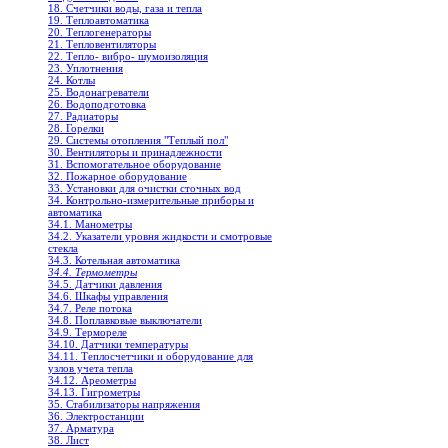
18. Счетчики воды, газа и тепла
19. Теплоавтоматика
20. Теплогенераторы
21. Тепловентиляторы
22. Тепло- вибро- шумоизоляция
23. Уплотнения
24. Котлы
25. Водонагреватели
26. Водоподготовка
27. Радиаторы
28. Горелки
29. Системы отопления "Теплый пол"
30. Вентиляторы и принадлежности
31. Вспомогательное оборудование
32. Пожарное оборудование
33. Установки для очистки сточных вод
34. Контрольно-измерительные приборы и
автоматика
34.1. Манометры
34.2. Указатели уровня жидкости и смотровые
стекла
34.3. Котельная автоматика
34.4. Термометры
34.5. Датчики давления
34.6. Шкафы управления
34.7. Реле потока
34.8. Поплавковые выключатели
34.9. Термореле
34.10. Датчики температуры
34.11. Теплосчетчики и оборудование для
узлов учета тепла
34.12. Ареометры
34.13. Гигрометры
35. Стабилизаторы напряжения
36. Электростанции
37. Арматура
38. Лист