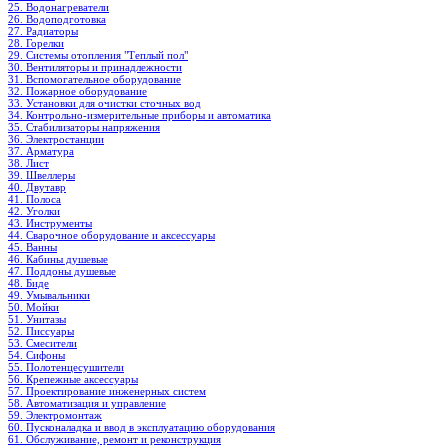
25. Водонагреватели
26. Водоподготовка
27. Радиаторы
28. Горелки
29. Системы отопления "Теплый пол"
30. Вентиляторы и принадлежности
31. Вспомогательное оборудование
32. Пожарное оборудование
33. Установки для очистки сточных вод
34. Контрольно-измерительные приборы и автоматика
35. Стабилизаторы напряжения
36. Электростанции
37. Арматура
38. Лист
39. Швеллеры
40. Двутавр
41. Полоса
42. Уголки
43. Инструменты
44. Сварочное оборудование и аксессуары
45. Ванны
46. Кабины душевые
47. Поддоны душевые
48. Биде
49. Умывальники
50. Мойки
51. Унитазы
52. Писсуары
53. Смесители
54. Сифоны
55. Полотенцесушители
56. Крепежные аксессуары
57. Проектирование инженерных систем
58. Автоматизация и управление
59. Электромонтаж
60. Пусконаладка и ввод в эксплуатацию оборудования
61. Обслуживание, ремонт и реконструкция