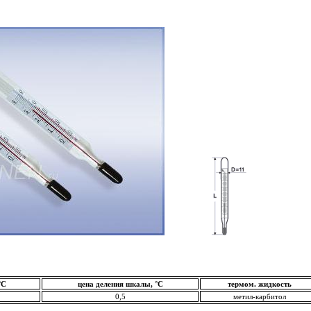
°С
цена деления шкалы, °С
термом. жидкость
0,5
метил-карбитол