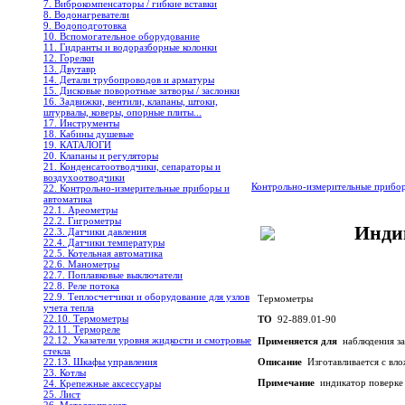
7. Виброкомпенсаторы / гибкие вставки
8. Водонагреватели
9. Водоподготовка
10. Вспомогательное оборудование
11. Гидранты и водоразборные колонки
12. Горелки
13. Двутавр
14. Детали трубопроводов и арматуры
15. Дисковые поворотные затворы / заслонки
16. Задвижки, вентили, клапаны, штоки,
штурвалы, коверы, опорные плиты...
17. Инструменты
18. Кабины душевые
19. КАТАЛОГИ
20. Клапаны и регуляторы
21. Конденсатоотводчики, сепараторы и
воздухоотводчики
Контрольно-измерительные прибо
22. Контрольно-измерительные приборы и
автоматика
22.1. Ареометры
22.2. Гигрометры
Инди
22.3. Датчики давления
22.4. Датчики температуры
22.5. Котельная автоматика
22.6. Манометры
22.7. Поплавковые выключатели
22.8. Реле потока
22.9. Теплосчетчики и оборудование для узлов
Термометры
учета тепла
22.10. Термометры
ТО
92-889.01-90
22.11. Термореле
22.12. Указатели уровня жидкости и смотровые
Применяется для
наблюдения за
стекла
Описание
Изготавливается с вл
22.13. Шкафы управления
23. Котлы
Примечание
индикатор поверке 
24. Крепежные аксессуары
25. Лист