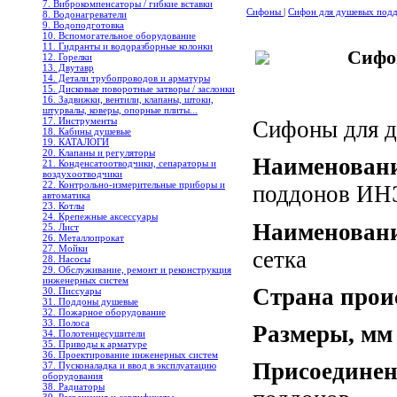
7. Виброкомпенсаторы / гибкие вставки
Сифоны
|
Сифон для душевых под
8. Водонагреватели
9. Водоподготовка
10. Вспомогательное оборудование
11. Гидранты и водоразборные колонки
Сифо
12. Горелки
13. Двутавр
14. Детали трубопроводов и арматуры
15. Дисковые поворотные затворы / заслонки
16. Задвижки, вентили, клапаны, штоки,
штурвалы, коверы, опорные плиты...
17. Инструменты
Сифоны для 
18. Кабины душевые
19. КАТАЛОГИ
20. Клапаны и регуляторы
Наименовани
21. Конденсатоотводчики, сепараторы и
воздухоотводчики
22. Контрольно-измерительные приборы и
поддонов И
автоматика
23. Котлы
24. Крепежные аксессуары
Наименован
25. Лист
26. Металлопрокат
27. Мойки
сетка
28. Насосы
29. Обслуживание, ремонт и реконструкция
инженерных систем
Страна прои
30. Писсуары
31. Поддоны душевые
32. Пожарное оборудование
33. Полоса
Размеры, мм
34. Полотенцесушители
35. Приводы к арматуре
36. Проектирование инженерных систем
Присоединен
37. Пусконаладка и ввод в эксплуатацию
оборудования
38. Радиаторы