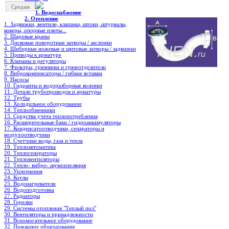
Средам
1. Водоснабжение
2. Отопление
1. Задвижки, вентили, клапаны, штоки, штурвалы,
коверы, опорные плиты...
2. Шаровые краны
3. Дисковые поворотные затворы / заслонки
4. Шиберные ножевые и щитовые затворы / задвижки
5. Приводы к арматуре
6. Клапаны и регуляторы
7. Фильтры, грязевики и грязеотделители
8. Виброкомпенсаторы / гибкие вставки
9. Насосы
10. Гидранты и водоразборные колонки
11. Детали трубопроводов и арматуры
12. Трубы
13. Холодильное oборудование
14. Теплообменники
15. Средства учета теплопотребления
16. Расширительные баки / гидроаккамуляторы
17. Конденсатоотводчики, сепараторы и
воздухоотводчики
18. Счетчики воды, газа и тепла
19. Теплоавтоматика
20. Теплогенераторы
21. Тепловентиляторы
22. Тепло- вибро- шумоизоляция
23. Уплотнения
24. Котлы
25. Водонагреватели
26. Водоподготовка
27. Радиаторы
28. Горелки
29. Системы отопления "Теплый пол"
30. Вентиляторы и принадлежности
31. Вспомогательное оборудование
32. Пожарное оборудование