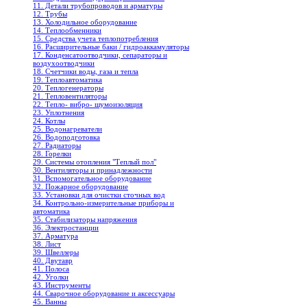
11. Детали трубопроводов и арматуры
12. Трубы
13. Холодильное oборудование
14. Теплообменники
15. Средства учета теплопотребления
16. Расширительные баки / гидроаккамуляторы
17. Конденсатоотводчики, сепараторы и
воздухоотводчики
18. Счетчики воды, газа и тепла
19. Теплоавтоматика
20. Теплогенераторы
21. Тепловентиляторы
22. Тепло- вибро- шумоизоляция
23. Уплотнения
24. Котлы
25. Водонагреватели
26. Водоподготовка
27. Радиаторы
28. Горелки
29. Системы отопления "Теплый пол"
30. Вентиляторы и принадлежности
31. Вспомогательное оборудование
32. Пожарное оборудование
33. Установки для очистки сточных вод
34. Контрольно-измерительные приборы и
автоматика
35. Стабилизаторы напряжения
36. Электростанции
37. Арматура
38. Лист
39. Швеллеры
40. Двутавр
41. Полоса
42. Уголки
43. Инструменты
44. Сварочное оборудование и аксессуары
45. Ванны