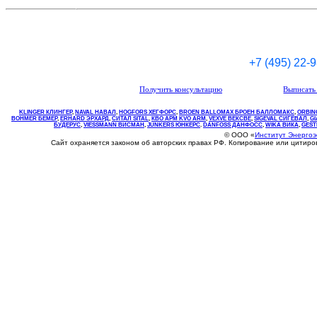
+7 (495) 22-
Получить консультацию
Выписать 
KLINGER КЛИНГЕР
,
NAVAL НАВАЛ
,
НOGFORS ХЕГФОРС
,
BROEN BALLOMAX БРОЕН БАЛЛОМАКС
,
ORBIN
BOHMER БЕМЕР
,
ERHARD ЭРХАРД
,
СИТАЛ SITAL
,
КВО
АРМ
KVO
ARM
,
VEXVE ВЕКСВЕ
,
SIGEVAL СИГЕВАЛ
,
G
БУДЕРУС
,
VIESSMANN ВИСМАН
,
JUNKERS ЮНКЕРС
.
DANFOSS ДАНФОСС
,
WIKA ВИКА
,
GEST
© ООО «
Институт Энерго
Сайт охраняется законом об авторских правах РФ. Копирование или цитир