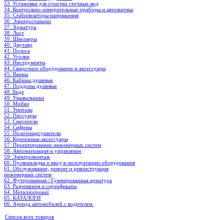
33. Установки для очистки сточных вод
34. Контрольно-измерительные приборы и автоматика
35. Стабилизаторы напряжения
36. Электростанции
37. Арматура
38. Лист
39. Швеллеры
40. Двутавр
41. Полоса
42. Уголки
43. Инструменты
44. Сварочное оборудование и аксессуары
45. Ванны
46. Кабины душевые
47. Поддоны душевые
48. Биде
49. Умывальники
50. Мойки
51. Унитазы
52. Писсуары
53. Смесители
54. Сифоны
55. Полотенцесушители
56. Крепежные аксессуары
57. Проектирование инженерных систем
58. Автоматизация и управление
59. Электромонтаж
60. Пусконаладка и ввод в эксплуатацию оборудования
61. Обслуживание, ремонт и реконструкция
инженерных систем
62. Футерованная / Гуммированная арматура
63. Разрешения и сертификаты
64. Металлопрокат
65. КАТАЛОГИ
66. Аренда автомобилей с водителем.
Список всех товаров