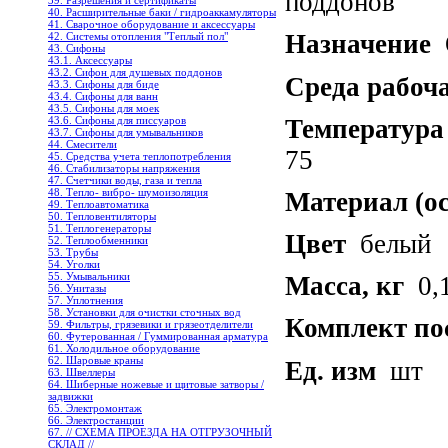
поддонов
39. Разрешения и сертификаты
40. Расширительные баки / гидроаккамуляторы
41. Сварочное оборудование и аксессуары
Назначение
О
42. Системы отопления "Теплый пол"
43. Сифоны
43.1. Аксессуары
43.2. Сифон для душевых поддонов
Среда рабоч
43.3. Сифоны для биде
43.4. Сифоны для ванн
43.5. Сифоны для моек
Температура
43.6. Сифоны для писсуаров
43.7. Сифоны для умывальников
44. Смесители
75
45. Средства учета теплопотребления
46. Стабилизаторы напряжения
47. Счетчики воды, газа и тепла
48. Тепло- вибро- шумоизоляция
Материал (о
49. Теплоавтоматика
50. Тепловентиляторы
51. Теплогенераторы
Цвет
белый
52. Теплообменники
53. Трубы
54. Уголки
55. Умывальники
Масса, кг
0,
56. Унитазы
57. Уплотнения
58. Установки для очистки сточных вод
Комплект по
59. Фильтры, грязевики и грязеотделители
60. Футерованная / Гуммированная арматура
61. Холодильное oборудование
62. Шаровые краны
Ед. изм
шт
63. Швеллеры
64. Шиберные ножевые и щитовые затворы /
задвижки
65. Электромонтаж
66. Электростанции
67. // СХЕМА ПРОЕЗДА НА ОТГРУЗОЧНЫЙ
СКЛАД //