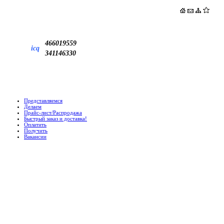
466019559
icq
341146330
Представляемся
Делаем
Прайс-лист/Распродажа
Быстрый заказ и доставка!
Оплатить
Получить
Вакансии