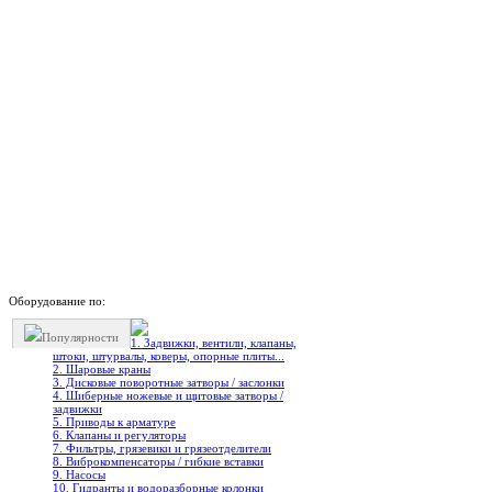
Оборудование по:
Популярности
1. Задвижки, вентили, клапаны,
штоки, штурвалы, коверы, опорные плиты...
2. Шаровые краны
3. Дисковые поворотные затворы / заслонки
4. Шиберные ножевые и щитовые затворы /
задвижки
5. Приводы к арматуре
6. Клапаны и регуляторы
7. Фильтры, грязевики и грязеотделители
8. Виброкомпенсаторы / гибкие вставки
9. Насосы
10. Гидранты и водоразборные колонки