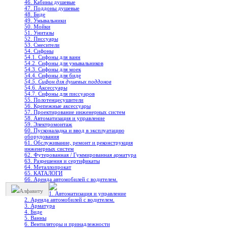
46. Кабины душевые
47. Поддоны душевые
48. Биде
49. Умывальники
50. Мойки
51. Унитазы
52. Писсуары
53. Смесители
54. Сифоны
54.1. Сифоны для ванн
54.2. Сифоны для умывальников
54.3. Сифоны для моек
54.4. Сифоны для биде
54.5. Сифон для душевых поддонов
54.6. Аксессуары
54.7. Сифоны для писсуаров
55. Полотенцесушители
56. Крепежные аксессуары
57. Проектирование инженерных систем
58. Автоматизация и управление
59. Электромонтаж
60. Пусконаладка и ввод в эксплуатацию
оборудования
61. Обслуживание, ремонт и реконструкция
инженерных систем
62. Футерованная / Гуммированная арматура
63. Разрешения и сертификаты
64. Металлопрокат
65. КАТАЛОГИ
66. Аренда автомобилей с водителем.
Алфавиту
1. Автоматизация и управление
2. Аренда автомобилей с водителем.
3. Арматура
4. Биде
5. Ванны
6. Вентиляторы и принадлежности