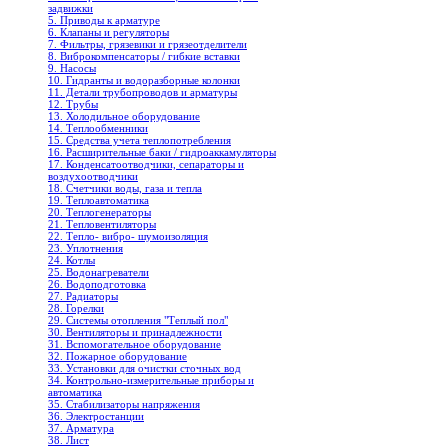
задвижки
5. Приводы к арматуре
6. Клапаны и регуляторы
7. Фильтры, грязевики и грязеотделители
8. Виброкомпенсаторы / гибкие вставки
9. Насосы
10. Гидранты и водоразборные колонки
11. Детали трубопроводов и арматуры
12. Трубы
13. Холодильное oборудование
14. Теплообменники
15. Средства учета теплопотребления
16. Расширительные баки / гидроаккамуляторы
17. Конденсатоотводчики, сепараторы и
воздухоотводчики
18. Счетчики воды, газа и тепла
19. Теплоавтоматика
20. Теплогенераторы
21. Тепловентиляторы
22. Тепло- вибро- шумоизоляция
23. Уплотнения
24. Котлы
25. Водонагреватели
26. Водоподготовка
27. Радиаторы
28. Горелки
29. Системы отопления "Теплый пол"
30. Вентиляторы и принадлежности
31. Вспомогательное оборудование
32. Пожарное оборудование
33. Установки для очистки сточных вод
34. Контрольно-измерительные приборы и
автоматика
35. Стабилизаторы напряжения
36. Электростанции
37. Арматура
38. Лист