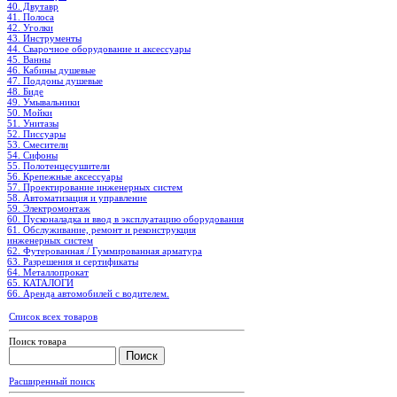
40. Двутавр
41. Полоса
42. Уголки
43. Инструменты
44. Сварочное оборудование и аксессуары
45. Ванны
46. Кабины душевые
47. Поддоны душевые
48. Биде
49. Умывальники
50. Мойки
51. Унитазы
52. Писсуары
53. Смесители
54. Сифоны
55. Полотенцесушители
56. Крепежные аксессуары
57. Проектирование инженерных систем
58. Автоматизация и управление
59. Электромонтаж
60. Пусконаладка и ввод в эксплуатацию оборудования
61. Обслуживание, ремонт и реконструкция
инженерных систем
62. Футерованная / Гуммированная арматура
63. Разрешения и сертификаты
64. Металлопрокат
65. КАТАЛОГИ
66. Аренда автомобилей с водителем.
Список всех товаров
Поиск товара
Расширенный поиск