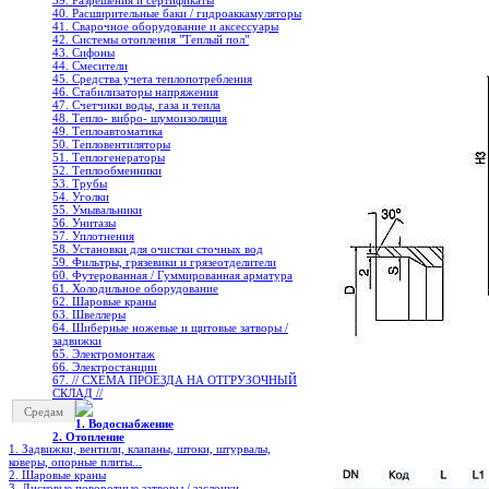
39. Разрешения и сертификаты
40. Расширительные баки / гидроаккамуляторы
41. Сварочное оборудование и аксессуары
42. Системы отопления "Теплый пол"
43. Сифоны
44. Смесители
45. Средства учета теплопотребления
46. Стабилизаторы напряжения
47. Счетчики воды, газа и тепла
48. Тепло- вибро- шумоизоляция
49. Теплоавтоматика
50. Тепловентиляторы
51. Теплогенераторы
52. Теплообменники
53. Трубы
54. Уголки
55. Умывальники
56. Унитазы
57. Уплотнения
58. Установки для очистки сточных вод
59. Фильтры, грязевики и грязеотделители
60. Футерованная / Гуммированная арматура
61. Холодильное oборудование
62. Шаровые краны
63. Швеллеры
64. Шиберные ножевые и щитовые затворы /
задвижки
65. Электромонтаж
66. Электростанции
67. // СХЕМА ПРОЕЗДА НА ОТГРУЗОЧНЫЙ
СКЛАД //
Средам
1. Водоснабжение
2. Отопление
1. Задвижки, вентили, клапаны, штоки, штурвалы,
коверы, опорные плиты...
2. Шаровые краны
3. Дисковые поворотные затворы / заслонки