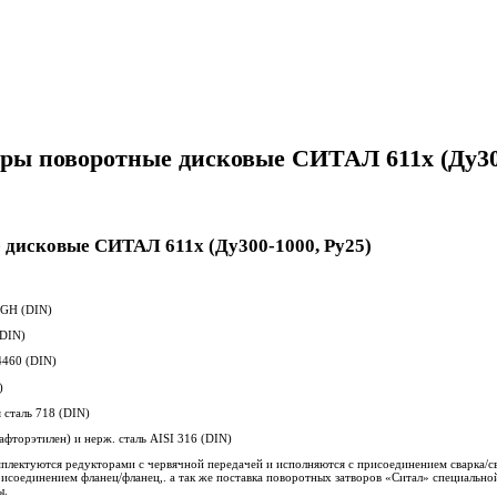
ры поворотные дисковые СИТАЛ 611x (Ду300
 дисковые СИТАЛ 611x (Ду300-1000, Ру25)
5GH (DIN)
(DIN)
4460 (DIN)
)
 сталь 718 (DIN)
фторэтилен) и нерж. сталь AISI 316 (DIN)
плектуются редукторами с червячной передачей и исполняются с присоединением сварка/св
рисоединением фланец/фланец,. а так же поставка поворотных затворов «Ситал» специальн
ы.