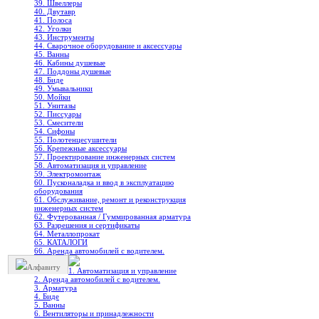
39. Швеллеры
40. Двутавр
41. Полоса
42. Уголки
43. Инструменты
44. Сварочное оборудование и аксессуары
45. Ванны
46. Кабины душевые
47. Поддоны душевые
48. Биде
49. Умывальники
50. Мойки
51. Унитазы
52. Писсуары
53. Смесители
54. Сифоны
55. Полотенцесушители
56. Крепежные аксессуары
57. Проектирование инженерных систем
58. Автоматизация и управление
59. Электромонтаж
60. Пусконаладка и ввод в эксплуатацию
оборудования
61. Обслуживание, ремонт и реконструкция
инженерных систем
62. Футерованная / Гуммированная арматура
63. Разрешения и сертификаты
64. Металлопрокат
65. КАТАЛОГИ
66. Аренда автомобилей с водителем.
Алфавиту
1. Автоматизация и управление
2. Аренда автомобилей с водителем.
3. Арматура
4. Биде
5. Ванны
6. Вентиляторы и принадлежности