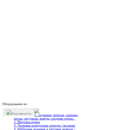
Оборудование по:
Популярности
1. Задвижки, вентили, клапаны,
штоки, штурвалы, коверы, опорные плиты...
2. Шаровые краны
3. Дисковые поворотные затворы / заслонки
4. Шиберные ножевые и щитовые затворы /