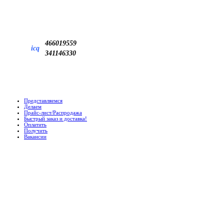
466019559
icq
341146330
Представляемся
Делаем
Прайс-лист/Распродажа
Быстрый заказ и доставка!
Оплатить
Получить
Вакансии