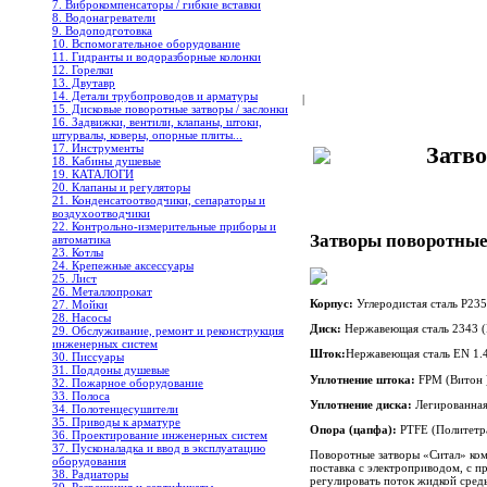
7. Виброкомпенсаторы / гибкие вставки
8. Водонагреватели
9. Водоподготовка
10. Вспомогательное оборудование
11. Гидранты и водоразборные колонки
12. Горелки
13. Двутавр
14. Детали трубопроводов и арматуры
|
15. Дисковые поворотные затворы / заслонки
16. Задвижки, вентили, клапаны, штоки,
штурвалы, коверы, опорные плиты...
17. Инструменты
Затво
18. Кабины душевые
19. КАТАЛОГИ
20. Клапаны и регуляторы
21. Конденсатоотводчики, сепараторы и
воздухоотводчики
22. Контрольно-измерительные приборы и
Затворы поворотные
автоматика
23. Котлы
24. Крепежные аксессуары
25. Лист
26. Металлопрокат
Корпус:
Углеродистая сталь Р23
27. Мойки
28. Насосы
Диск:
Нержавеющая сталь 2343 
29. Обслуживание, ремонт и реконструкция
инженерных систем
Шток:
Нержавеющая сталь EN 1.
30. Писсуары
31. Поддоны душевые
Уплотнение штока:
FPM (Витон 
32. Пожарное оборудование
33. Полоса
Уплотнение диска:
Легированная
34. Полотенцесушители
35. Приводы к арматуре
Опора (цапфа):
PTFE (Политетра
36. Проектирование инженерных систем
37. Пусконаладка и ввод в эксплуатацию
Поворотные затворы «Ситал» ком
оборудования
поставка с электроприводом, с п
38. Радиаторы
регулировать поток жидкой сред