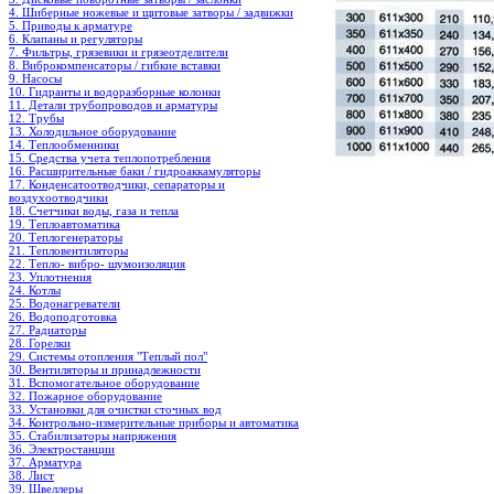
4. Шиберные ножевые и щитовые затворы / задвижки
5. Приводы к арматуре
6. Клапаны и регуляторы
7. Фильтры, грязевики и грязеотделители
8. Виброкомпенсаторы / гибкие вставки
9. Насосы
10. Гидранты и водоразборные колонки
11. Детали трубопроводов и арматуры
12. Трубы
13. Холодильное oборудование
14. Теплообменники
15. Средства учета теплопотребления
16. Расширительные баки / гидроаккамуляторы
17. Конденсатоотводчики, сепараторы и
воздухоотводчики
18. Счетчики воды, газа и тепла
19. Теплоавтоматика
20. Теплогенераторы
21. Тепловентиляторы
22. Тепло- вибро- шумоизоляция
23. Уплотнения
24. Котлы
25. Водонагреватели
26. Водоподготовка
27. Радиаторы
28. Горелки
29. Системы отопления "Теплый пол"
30. Вентиляторы и принадлежности
31. Вспомогательное оборудование
32. Пожарное оборудование
33. Установки для очистки сточных вод
34. Контрольно-измерительные приборы и автоматика
35. Стабилизаторы напряжения
36. Электростанции
37. Арматура
38. Лист
39. Швеллеры