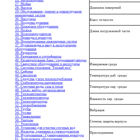
26. Металлопрокат
27. Мойки
28. Насосы
Диапазон измерений
29. Обслуживание, ремонт и реконструкция
инженерных систем
30. Писсуары
Класс точности
31. Поддоны душевые
32. Пожарное оборудование
33. Полоса
Длина погружаемой части
34. Полотенцесушители
35. Приводы к арматуре
36. Проектирование инженерных систем
37. Пусконаладка и ввод в эксплуатацию
оборудования
38. Радиаторы
39. Разрешения и сертификаты
40. Расширительные баки / гидроаккамуляторы
41. Сварочное оборудование и аксессуары
Измеряемая среда
42. Системы отопления "Теплый пол"
43. Сифоны
44. Смесители
Температура раб. среды
45. Средства учета теплопотребления
46. Стабилизаторы напряжения
47. Счетчики воды, газа и тепла
Температура окр. среды
48. Тепло- вибро- шумоизоляция
49. Теплоавтоматика
50. Тепловентиляторы
Влажность окр. среды
51. Теплогенераторы
52. Теплообменники
53. Трубы
Вибрация
54. Уголки
55. Умывальники
56. Унитазы
Степень защиты корпуса
57. Уплотнения
58. Установки для очистки сточных вод
59. Фильтры, грязевики и грязеотделители
Присоединение
60. Футерованная / Гуммированная арматура
61. Холодильное oборудование