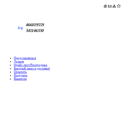
466019559
icq
341146330
Представляемся
Делаем
Прайс-лист/Распродажа
Быстрый заказ и доставка!
Оплатить
Получить
Вакансии