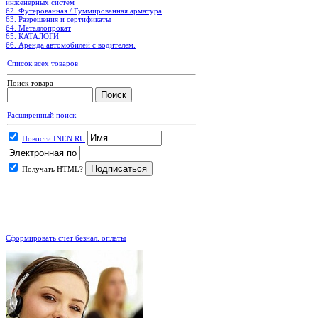
инженерных систем
62. Футерованная / Гуммированная арматура
63. Разрешения и сертификаты
64. Металлопрокат
65. КАТАЛОГИ
66. Аренда автомобилей с водителем.
Список всех товаров
Поиск товара
Расширенный поиск
Новости INEN.RU
Получать HTML?
.
Сформировать счет безнал. оплаты