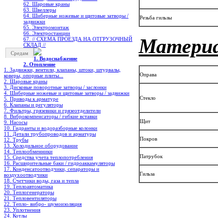
62. Шаровые краны
63. Швеллеры
64. Шиберные ножевые и щитовые затворы /
Резьба гильзы
задвижки
65. Электромонтаж
66. Электростанции
Матери
67. // СХЕМА ПРОЕЗДА НА ОТГРУЗОЧНЫЙ
СКЛАД //
Средам
1. Водоснабжение
2. Отопление
1. Задвижки, вентили, клапаны, штоки, штурвалы,
Оправа
коверы, опорные плиты...
2. Шаровые краны
3. Дисковые поворотные затворы / заслонки
4. Шиберные ножевые и щитовые затворы / задвижки
Стекло
5. Приводы к арматуре
6. Клапаны и регуляторы
7. Фильтры, грязевики и грязеотделители
8. Виброкомпенсаторы / гибкие вставки
Щит
9. Насосы
10. Гидранты и водоразборные колонки
11. Детали трубопроводов и арматуры
Покров
12. Трубы
13. Холодильное oборудование
14. Теплообменники
Патрубок
15. Средства учета теплопотребления
16. Расширительные баки / гидроаккамуляторы
17. Конденсатоотводчики, сепараторы и
Гильза
воздухоотводчики
18. Счетчики воды, газа и тепла
19. Теплоавтоматика
20. Теплогенераторы
21. Тепловентиляторы
22. Тепло- вибро- шумоизоляция
23. Уплотнения
24. Котлы