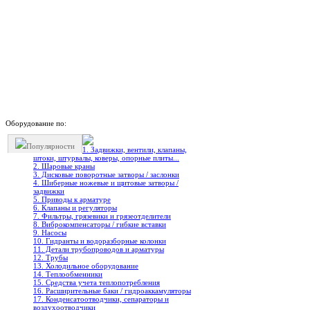
Оборудование по:
Популярности
1. Задвижки, вентили, клапаны,
штоки, штурвалы, коверы, опорные плиты...
2. Шаровые краны
3. Дисковые поворотные затворы / заслонки
4. Шиберные ножевые и щитовые затворы /
задвижки
5. Приводы к арматуре
6. Клапаны и регуляторы
7. Фильтры, грязевики и грязеотделители
8. Виброкомпенсаторы / гибкие вставки
9. Насосы
10. Гидранты и водоразборные колонки
11. Детали трубопроводов и арматуры
12. Трубы
13. Холодильное oборудование
14. Теплообменники
15. Средства учета теплопотребления
16. Расширительные баки / гидроаккамуляторы
17. Конденсатоотводчики, сепараторы и
воздухоотводчики