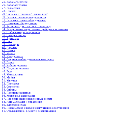
25. Водонагреватели
26. Водоподготовка
27. Радиаторы
28. Горелки
29. Системы отопления "Теплый пол"
30. Вентиляторы и принадлежности
31. Вспомогательное оборудование
32. Пожарное оборудование
33. Установки для очистки сточных вод
34. Контрольно-измерительные приборы и автоматика
35. Стабилизаторы напряжения
36. Электростанции
37. Арматура
38. Лист
39. Швеллеры
40. Двутавр
41. Полоса
42. Уголки
43. Инструменты
44. Сварочное оборудование и аксессуары
45. Ванны
46. Кабины душевые
47. Поддоны душевые
48. Биде
49. Умывальники
50. Мойки
51. Унитазы
52. Писсуары
53. Смесители
54. Сифоны
55. Полотенцесушители
56. Крепежные аксессуары
57. Проектирование инженерных систем
58. Автоматизация и управление
59. Электромонтаж
60. Пусконаладка и ввод в эксплуатацию оборудования
61. Обслуживание, ремонт и реконструкция