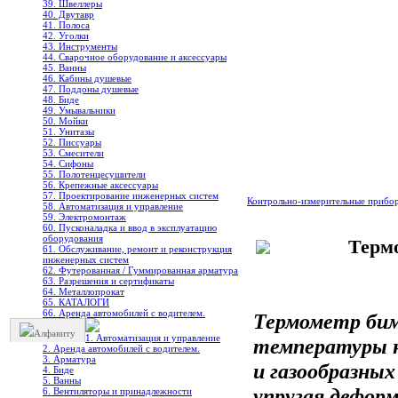
39. Швеллеры
40. Двутавр
41. Полоса
42. Уголки
43. Инструменты
44. Сварочное оборудование и аксессуары
45. Ванны
46. Кабины душевые
47. Поддоны душевые
48. Биде
49. Умывальники
50. Мойки
51. Унитазы
52. Писсуары
53. Смесители
54. Сифоны
55. Полотенцесушители
56. Крепежные аксессуары
57. Проектирование инженерных систем
Контрольно-измерительные прибо
58. Автоматизация и управление
59. Электромонтаж
60. Пусконаладка и ввод в эксплуатацию
оборудования
Терм
61. Обслуживание, ремонт и реконструкция
инженерных систем
62. Футерованная / Гуммированная арматура
63. Разрешения и сертификаты
64. Металлопрокат
65. КАТАЛОГИ
66. Аренда автомобилей с водителем.
Термометр бим
Алфавиту
1. Автоматизация и управление
температуры н
2. Аренда автомобилей с водителем.
3. Арматура
и газообразны
4. Биде
5. Ванны
упругая дефор
6. Вентиляторы и принадлежности