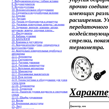
7. Виброкомпенсаторы / гибкие вставки
8. Водонагреватели
прочно соедин
9. Водоподготовка
10. Вспомогательное оборудование
имеющих разл
11. Гидранты и водоразборные колонки
12. Горелки
расширения. У
13. Двутавр
14. Детали трубопроводов и арматуры
15. Дисковые поворотные затворы / заслонки
передаточного
16. Задвижки, вентили, клапаны, штоки,
штурвалы, коверы, опорные плиты...
воздействующе
17. Инструменты
18. Кабины душевые
стрелки, пока
19. КАТАЛОГИ
20. Клапаны и регуляторы
21. Конденсатоотводчики, сепараторы и
термометра.
воздухоотводчики
22. Контрольно-измерительные приборы и
автоматика
22.1. Ареометры
22.2. Гигрометры
22.3. Датчики давления
22.4. Датчики температуры
22.5. Котельная автоматика
22.6. Манометры
22.7. Поплавковые выключатели
22.8. Реле потока
22.9. Теплосчетчики и оборудование для узлов
учета тепла
22.10. Термометры
Характе
22.11. Термореле
22.12. Указатели уровня жидкости и смотровые
стекла
22.13. Шкафы управления
23. Котлы
24. Крепежные аксессуары
25. Лист
Диаметр, мм