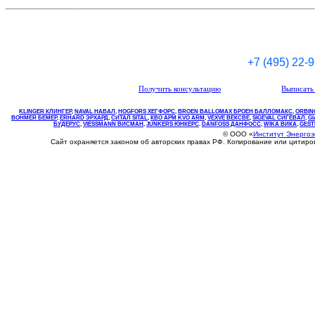
+7 (495) 22-
Получить консультацию
Выписать 
KLINGER КЛИНГЕР
,
NAVAL НАВАЛ
,
НOGFORS ХЕГФОРС
,
BROEN BALLOMAX БРОЕН БАЛЛОМАКС
,
ORBIN
BOHMER БЕМЕР
,
ERHARD ЭРХАРД
,
СИТАЛ SITAL
,
КВО
АРМ
KVO
ARM
,
VEXVE ВЕКСВЕ
,
SIGEVAL СИГЕВАЛ
,
G
БУДЕРУС
,
VIESSMANN ВИСМАН
,
JUNKERS ЮНКЕРС
.
DANFOSS ДАНФОСС
,
WIKA ВИКА
,
GEST
© ООО «
Институт Энерго
Сайт охраняется законом об авторских правах РФ. Копирование или цитир