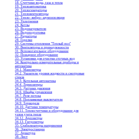
18. Счетчики воды, газа и тепла
19. Теплоавтоматика
20. Теплогенераторы
21. Тепловентиляторы
22. Тепло- вибро- шумоизоляция
23. Уплотнения
24. Котлы
25. Водонагреватели
26. Водоподготовка
27. Радиаторы
28. Горелки
29. Системы отопления "Теплый пол"
30. Вентиляторы и принадлежности
31. Вспомогательное оборудование
32. Пожарное оборудование
33. Установки для очистки сточных вод
34. Контрольно-измерительные приборы и
автоматика
34.1. Манометры
34.2. Указатели уровня жидкости и смотровые
стекла
34.3. Котельная автоматика
34.4. Термометры
34.5. Датчики давления
34.6. Шкафы управления
34.7. Реле потока
34.8. Поплавковые выключатели
34.9. Термореле
34.10. Датчики температуры
34.11. Теплосчетчики и оборудование для
узлов учета тепла
34.12. Ареометры
34.13. Гигрометры
35. Стабилизаторы напряжения
36. Электростанции
37. Арматура
38. Лист