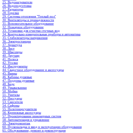
25. Водонагреватели
26. Водоподготовка
27. Радиаторы
28. Горелки
29. Системы отопления "Теплый пол"
30. Вентиляторы и принадлежности
31. Вспомогательное оборудование
32. Пожарное оборудование
33. Установки для очистки сточных вод
34. Контрольно-измерительные приборы и автоматика
35. Стабилизаторы напряжения
36. Электростанции
37. Арматура
38. Лист
39. Швеллеры
40. Двутавр
41. Полоса
42. Уголки
43. Инструменты
44. Сварочное оборудование и аксессуары
45. Ванны
46. Кабины душевые
47. Поддоны душевые
48. Биде
49. Умывальники
50. Мойки
51. Унитазы
52. Писсуары
53. Смесители
54. Сифоны
55. Полотенцесушители
56. Крепежные аксессуары
57. Проектирование инженерных систем
58. Автоматизация и управление
59. Электромонтаж
60. Пусконаладка и ввод в эксплуатацию оборудования
61. Обслуживание, ремонт и реконструкция