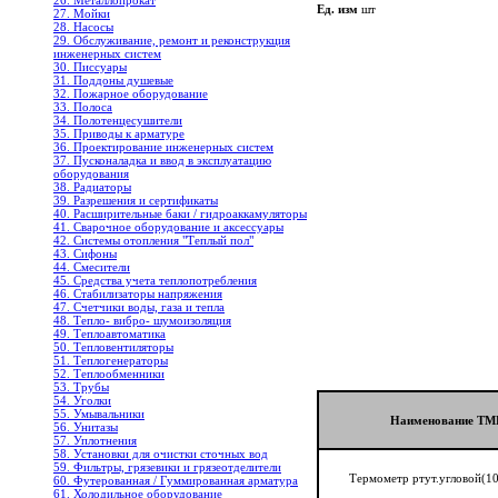
26. Металлопрокат
Ед. изм
шт
27. Мойки
28. Насосы
29. Обслуживание, ремонт и реконструкция
инженерных систем
30. Писсуары
31. Поддоны душевые
32. Пожарное оборудование
33. Полоса
34. Полотенцесушители
35. Приводы к арматуре
36. Проектирование инженерных систем
37. Пусконаладка и ввод в эксплуатацию
оборудования
38. Радиаторы
39. Разрешения и сертификаты
40. Расширительные баки / гидроаккамуляторы
41. Сварочное оборудование и аксессуары
42. Системы отопления "Теплый пол"
43. Сифоны
44. Смесители
45. Средства учета теплопотребления
46. Стабилизаторы напряжения
47. Счетчики воды, газа и тепла
48. Тепло- вибро- шумоизоляция
49. Теплоавтоматика
50. Тепловентиляторы
51. Теплогенераторы
52. Теплообменники
53. Трубы
54. Уголки
55. Умывальники
Наименование Т
56. Унитазы
57. Уплотнения
58. Установки для очистки сточных вод
59. Фильтры, грязевики и грязеотделители
Термометр ртут.угловой(1
60. Футерованная / Гуммированная арматура
61. Холодильное oборудование