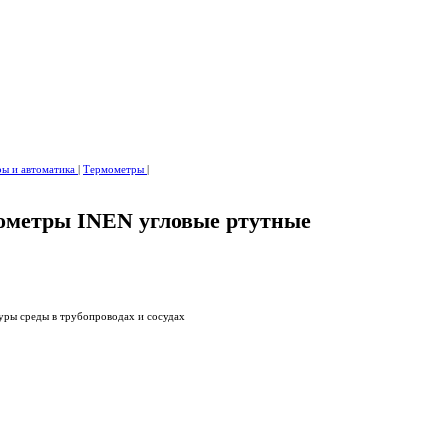
ры и автоматика
|
Термометры
|
ометры INEN угловые ртутные
уры среды в трубопроводах и сосудах