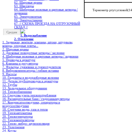
62. Шаровые краны
63. Швеллеры
64. Шиберные ножевые и щитовые затворы /
Термометр ртут.угловой(1
задвижки
65. Электромонтаж
66. Электростанции
67. // СХЕМА ПРОЕЗДА НА ОТГРУЗОЧНЫЙ
СКЛАД //
Средам
1. Водоснабжение
2. Отопление
1. Задвижки, вентили, клапаны, штоки, штурвалы,
коверы, опорные плиты...
2. Шаровые краны
3. Дисковые поворотные затворы / заслонки
4. Шиберные ножевые и щитовые затворы / задвижки
5. Приводы к арматуре
6. Клапаны и регуляторы
7. Фильтры, грязевики и грязеотделители
8. Виброкомпенсаторы / гибкие вставки
9. Насосы
10. Гидранты и водоразборные колонки
11. Детали трубопроводов и арматуры
12. Трубы
13. Холодильное oборудование
14. Теплообменники
15. Средства учета теплопотребления
16. Расширительные баки / гидроаккамуляторы
17. Конденсатоотводчики, сепараторы и
воздухоотводчики
18. Счетчики воды, газа и тепла
19. Теплоавтоматика
20. Теплогенераторы
21. Тепловентиляторы
22. Тепло- вибро- шумоизоляция
23. Уплотнения
24. Котлы