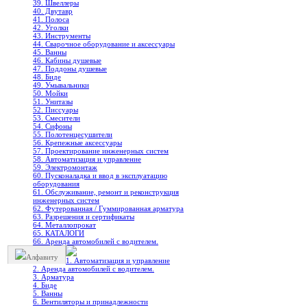
39. Швеллеры
40. Двутавр
41. Полоса
42. Уголки
43. Инструменты
44. Сварочное оборудование и аксессуары
45. Ванны
46. Кабины душевые
47. Поддоны душевые
48. Биде
49. Умывальники
50. Мойки
51. Унитазы
52. Писсуары
53. Смесители
54. Сифоны
55. Полотенцесушители
56. Крепежные аксессуары
57. Проектирование инженерных систем
58. Автоматизация и управление
59. Электромонтаж
60. Пусконаладка и ввод в эксплуатацию
оборудования
61. Обслуживание, ремонт и реконструкция
инженерных систем
62. Футерованная / Гуммированная арматура
63. Разрешения и сертификаты
64. Металлопрокат
65. КАТАЛОГИ
66. Аренда автомобилей с водителем.
Алфавиту
1. Автоматизация и управление
2. Аренда автомобилей с водителем.
3. Арматура
4. Биде
5. Ванны
6. Вентиляторы и принадлежности