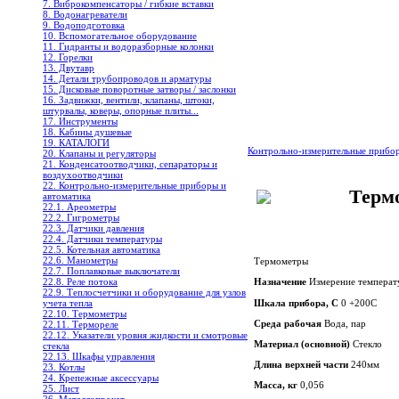
7. Виброкомпенсаторы / гибкие вставки
8. Водонагреватели
9. Водоподготовка
10. Вспомогательное оборудование
11. Гидранты и водоразборные колонки
12. Горелки
13. Двутавр
14. Детали трубопроводов и арматуры
15. Дисковые поворотные затворы / заслонки
16. Задвижки, вентили, клапаны, штоки,
штурвалы, коверы, опорные плиты...
17. Инструменты
18. Кабины душевые
19. КАТАЛОГИ
Контрольно-измерительные прибо
20. Клапаны и регуляторы
21. Конденсатоотводчики, сепараторы и
воздухоотводчики
22. Контрольно-измерительные приборы и
Терм
автоматика
22.1. Ареометры
22.2. Гигрометры
22.3. Датчики давления
22.4. Датчики температуры
22.5. Котельная автоматика
22.6. Манометры
Термометры
22.7. Поплавковые выключатели
22.8. Реле потока
Назначение
Измерение температ
22.9. Теплосчетчики и оборудование для узлов
Шкала прибора, С
0 +200С
учета тепла
22.10. Термометры
Среда рабочая
Вода, пар
22.11. Термореле
22.12. Указатели уровня жидкости и смотровые
Материал (основной)
Стекло
стекла
22.13. Шкафы управления
Длина верхней части
240мм
23. Котлы
24. Крепежные аксессуары
Масса, кг
0,056
25. Лист