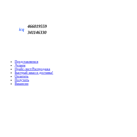
466019559
icq
341146330
Представляемся
Делаем
Прайс-лист/Распродажа
Быстрый заказ и доставка!
Оплатить
Получить
Вакансии