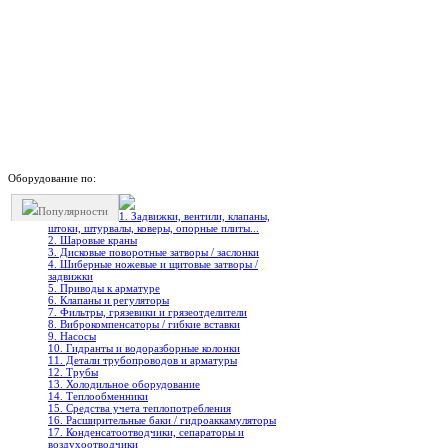
Оборудование по:
Популярности
1. Задвижки, вентили, клапаны,
штоки, штурвалы, коверы, опорные плиты...
2. Шаровые краны
3. Дисковые поворотные затворы / заслонки
4. Шиберные ножевые и щитовые затворы /
задвижки
5. Приводы к арматуре
6. Клапаны и регуляторы
7. Фильтры, грязевики и грязеотделители
8. Виброкомпенсаторы / гибкие вставки
9. Насосы
10. Гидранты и водоразборные колонки
11. Детали трубопроводов и арматуры
12. Трубы
13. Холодильное oборудование
14. Теплообменники
15. Средства учета теплопотребления
16. Расширительные баки / гидроаккамуляторы
17. Конденсатоотводчики, сепараторы и
воздухоотводчики