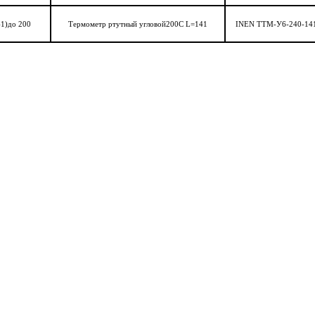
41)до 200
Термометр ртутный угловой200C L=141
INEN ТТМ-У6-240-14