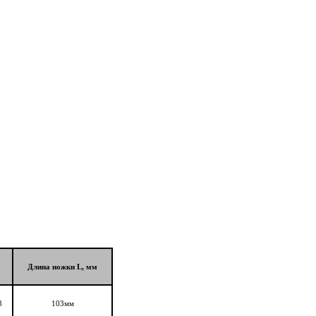
Длина ножки L, мм
3
103мм