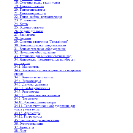
18. Счетчики воды, газа и тепла
19. Теплоавтоматика
20. Теплогенераторы
21. Тепловентиляторы
22. Тепло- вибро- шумоизоляция
23. Уплотнения
24. Котлы
25. Водонагреватели
26. Водоподготовка
27. Радиаторы
28. Горелки
29. Системы отопления "Теплый пол"
30. Вентиляторы и принадлежности
31. Вспомогательное оборудование
32. Пожарное оборудование
33. Установки для очистки сточных вод
34. Контрольно-измерительные приборы и
автоматика
34.1. Манометры
34.2. Указатели уровня жидкости и смотровые
стекла
34.3. Котельная автоматика
34.4. Термометры
34.5. Датчики давления
34.6. Шкафы управления
34.7. Реле потока
34.8. Поплавковые выключатели
34.9. Термореле
34.10. Датчики температуры
34.11. Теплосчетчики и оборудование для
узлов учета тепла
34.12. Ареометры
34.13. Гигрометры
35. Стабилизаторы напряжения
36. Электростанции
37. Арматура
38. Лист