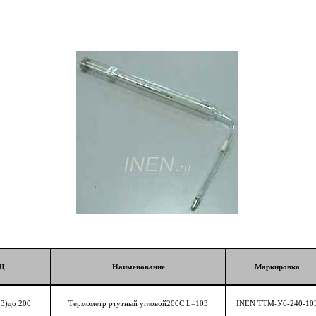
МЦ
Наименование
Маркировка
03)до 200
Термометр ртутный угловой200C L=103
INEN ТТМ-У6-240-10