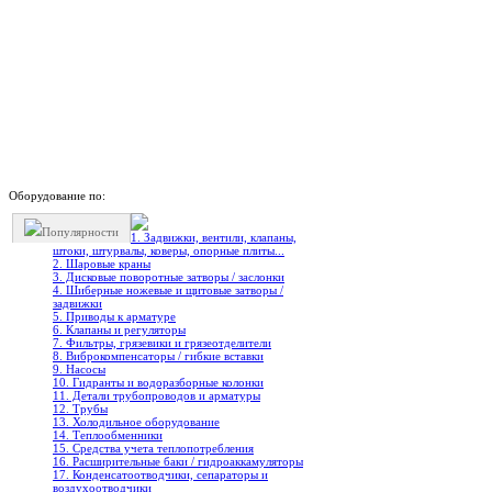
Оборудование по:
Популярности
1. Задвижки, вентили, клапаны,
штоки, штурвалы, коверы, опорные плиты...
2. Шаровые краны
3. Дисковые поворотные затворы / заслонки
4. Шиберные ножевые и щитовые затворы /
задвижки
5. Приводы к арматуре
6. Клапаны и регуляторы
7. Фильтры, грязевики и грязеотделители
8. Виброкомпенсаторы / гибкие вставки
9. Насосы
10. Гидранты и водоразборные колонки
11. Детали трубопроводов и арматуры
12. Трубы
13. Холодильное oборудование
14. Теплообменники
15. Средства учета теплопотребления
16. Расширительные баки / гидроаккамуляторы
17. Конденсатоотводчики, сепараторы и
воздухоотводчики