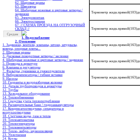
62. Шаровые краны
63. Швеллеры
64. Шиберные ножевые и щитовые затворы /
Термометр жидк.прямой(103)д
задвижки
65. Электромонтаж
66. Электростанции
67. // СХЕМА ПРОЕЗДА НА ОТГРУЗОЧНЫЙ
Термометр жидк.прямой(103)д
СКЛАД //
Средам
1. Водоснабжение
2. Отопление
Термометр жидк.прямой(163)д
1. Задвижки, вентили, клапаны, штоки, штурвалы,
коверы, опорные плиты...
2. Шаровые краны
3. Дисковые поворотные затворы / заслонки
4. Шиберные ножевые и щитовые затворы / задвижки
Термометр жидк.прямой(163)д
5. Приводы к арматуре
6. Клапаны и регуляторы
7. Фильтры, грязевики и грязеотделители
8. Виброкомпенсаторы / гибкие вставки
Термометр жидк.прямой(163)д
9. Насосы
10. Гидранты и водоразборные колонки
11. Детали трубопроводов и арматуры
12. Трубы
13. Холодильное oборудование
14. Теплообменники
15. Средства учета теплопотребления
16. Расширительные баки / гидроаккамуляторы
17. Конденсатоотводчики, сепараторы и
воздухоотводчики
18. Счетчики воды, газа и тепла
19. Теплоавтоматика
20. Теплогенераторы
21. Тепловентиляторы
22. Тепло- вибро- шумоизоляция
23. Уплотнения
24. Котлы