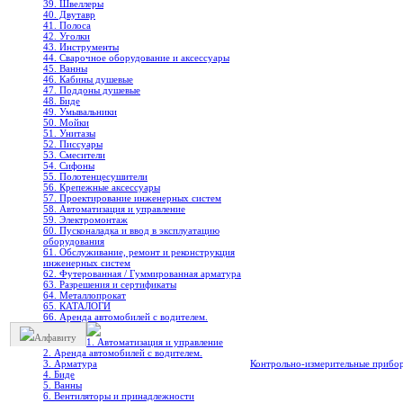
39. Швеллеры
40. Двутавр
41. Полоса
42. Уголки
43. Инструменты
44. Сварочное оборудование и аксессуары
45. Ванны
46. Кабины душевые
47. Поддоны душевые
48. Биде
49. Умывальники
50. Мойки
51. Унитазы
52. Писсуары
53. Смесители
54. Сифоны
55. Полотенцесушители
56. Крепежные аксессуары
57. Проектирование инженерных систем
58. Автоматизация и управление
59. Электромонтаж
60. Пусконаладка и ввод в эксплуатацию
оборудования
61. Обслуживание, ремонт и реконструкция
инженерных систем
62. Футерованная / Гуммированная арматура
63. Разрешения и сертификаты
64. Металлопрокат
65. КАТАЛОГИ
66. Аренда автомобилей с водителем.
Алфавиту
1. Автоматизация и управление
2. Аренда автомобилей с водителем.
3. Арматура
Контрольно-измерительные прибо
4. Биде
5. Ванны
6. Вентиляторы и принадлежности