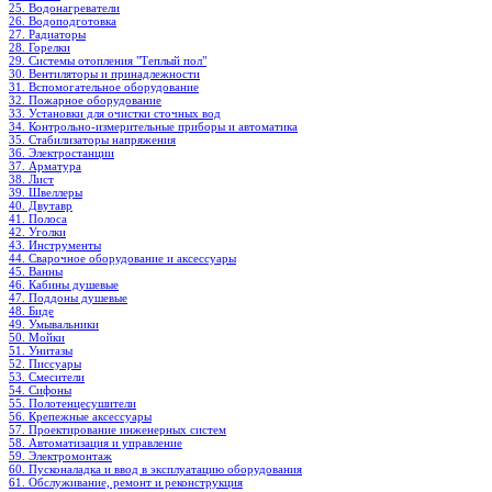
25. Водонагреватели
26. Водоподготовка
27. Радиаторы
28. Горелки
29. Системы отопления "Теплый пол"
30. Вентиляторы и принадлежности
31. Вспомогательное оборудование
32. Пожарное оборудование
33. Установки для очистки сточных вод
34. Контрольно-измерительные приборы и автоматика
35. Стабилизаторы напряжения
36. Электростанции
37. Арматура
38. Лист
39. Швеллеры
40. Двутавр
41. Полоса
42. Уголки
43. Инструменты
44. Сварочное оборудование и аксессуары
45. Ванны
46. Кабины душевые
47. Поддоны душевые
48. Биде
49. Умывальники
50. Мойки
51. Унитазы
52. Писсуары
53. Смесители
54. Сифоны
55. Полотенцесушители
56. Крепежные аксессуары
57. Проектирование инженерных систем
58. Автоматизация и управление
59. Электромонтаж
60. Пусконаладка и ввод в эксплуатацию оборудования
61. Обслуживание, ремонт и реконструкция