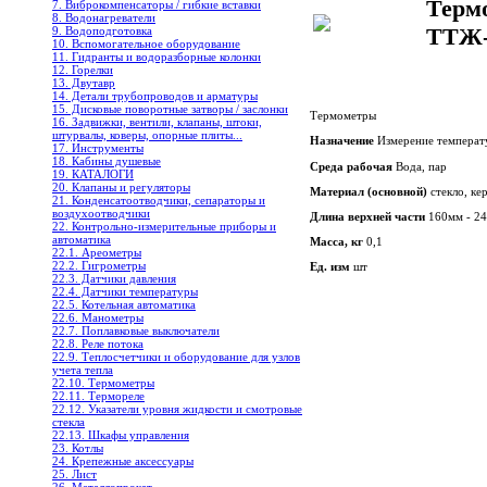
Терм
7. Виброкомпенсаторы / гибкие вставки
8. Водонагреватели
ТТЖ
9. Водоподготовка
10. Вспомогательное оборудование
11. Гидранты и водоразборные колонки
12. Горелки
13. Двутавр
14. Детали трубопроводов и арматуры
15. Дисковые поворотные затворы / заслонки
Термометры
16. Задвижки, вентили, клапаны, штоки,
штурвалы, коверы, опорные плиты...
Назначение
Измерение температ
17. Инструменты
18. Кабины душевые
Среда рабочая
Вода, пар
19. КАТАЛОГИ
20. Клапаны и регуляторы
Материал (основной)
стекло, ке
21. Конденсатоотводчики, сепараторы и
воздухоотводчики
Длина верхней части
160мм - 2
22. Контрольно-измерительные приборы и
автоматика
Масса, кг
0,1
22.1. Ареометры
22.2. Гигрометры
Ед. изм
шт
22.3. Датчики давления
22.4. Датчики температуры
22.5. Котельная автоматика
22.6. Манометры
22.7. Поплавковые выключатели
22.8. Реле потока
22.9. Теплосчетчики и оборудование для узлов
учета тепла
22.10. Термометры
22.11. Термореле
22.12. Указатели уровня жидкости и смотровые
стекла
22.13. Шкафы управления
23. Котлы
24. Крепежные аксессуары
25. Лист