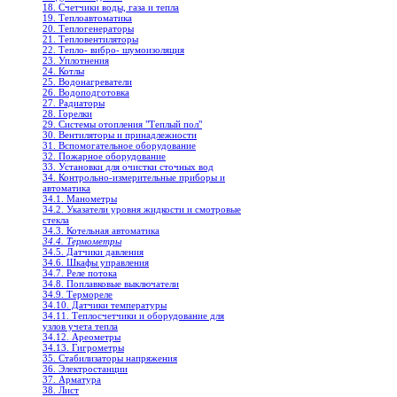
18. Счетчики воды, газа и тепла
19. Теплоавтоматика
20. Теплогенераторы
21. Тепловентиляторы
22. Тепло- вибро- шумоизоляция
23. Уплотнения
24. Котлы
25. Водонагреватели
26. Водоподготовка
27. Радиаторы
28. Горелки
29. Системы отопления "Теплый пол"
30. Вентиляторы и принадлежности
31. Вспомогательное оборудование
32. Пожарное оборудование
33. Установки для очистки сточных вод
34. Контрольно-измерительные приборы и
автоматика
34.1. Манометры
34.2. Указатели уровня жидкости и смотровые
стекла
34.3. Котельная автоматика
34.4. Термометры
34.5. Датчики давления
34.6. Шкафы управления
34.7. Реле потока
34.8. Поплавковые выключатели
34.9. Термореле
34.10. Датчики температуры
34.11. Теплосчетчики и оборудование для
узлов учета тепла
34.12. Ареометры
34.13. Гигрометры
35. Стабилизаторы напряжения
36. Электростанции
37. Арматура
38. Лист