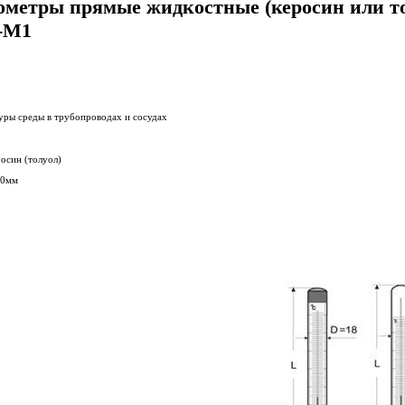
ометры прямые жидкостные (керосин или т
-М1
уры среды в трубопроводах и сосудах
росин (толуол)
40мм