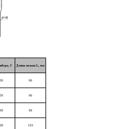
ибора, С
Длина ножки L, мм
00
66
50
66
00
66
00
103