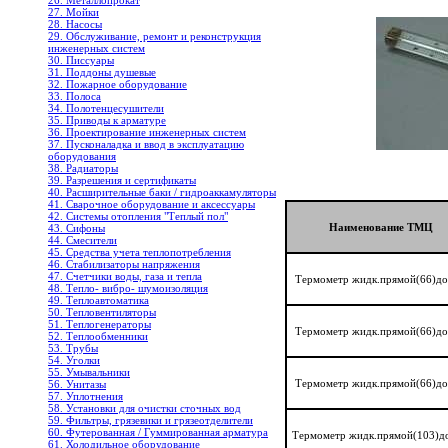
26. Металлопрокат
27. Мойки
28. Насосы
29. Обслуживание, ремонт и реконструкция
инженерных систем
30. Писсуары
31. Поддоны душевые
32. Пожарное оборудование
33. Полоса
34. Полотенцесушители
35. Приводы к арматуре
36. Проектирование инженерных систем
37. Пусконаладка и ввод в эксплуатацию
оборудования
38. Радиаторы
39. Разрешения и сертификаты
40. Расширительные баки / гидроаккамуляторы
41. Сварочное оборудование и аксессуары
42. Системы отопления "Теплый пол"
Наименование ТМЦ
43. Сифоны
44. Смесители
45. Средства учета теплопотребления
46. Стабилизаторы напряжения
47. Счетчики воды, газа и тепла
Термометр жидк.прямой(66)д
48. Тепло- вибро- шумоизоляция
49. Теплоавтоматика
50. Тепловентиляторы
51. Теплогенераторы
Термометр жидк.прямой(66)д
52. Теплообменники
53. Трубы
54. Уголки
55. Умывальники
Термометр жидк.прямой(66)д
56. Унитазы
57. Уплотнения
58. Установки для очистки сточных вод
59. Фильтры, грязевики и грязеотделители
60. Футерованная / Гуммированная арматура
Термометр жидк.прямой(103)д
61. Холодильное oборудование