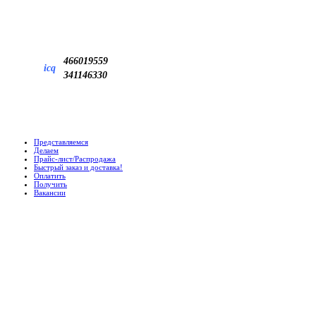
466019559
icq
341146330
Представляемся
Делаем
Прайс-лист/Распродажа
Быстрый заказ и доставка!
Оплатить
Получить
Вакансии