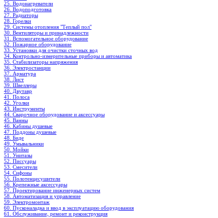
25. Водонагреватели
26. Водоподготовка
27. Радиаторы
28. Горелки
29. Системы отопления "Теплый пол"
30. Вентиляторы и принадлежности
31. Вспомогательное оборудование
32. Пожарное оборудование
33. Установки для очистки сточных вод
34. Контрольно-измерительные приборы и автоматика
35. Стабилизаторы напряжения
36. Электростанции
37. Арматура
38. Лист
39. Швеллеры
40. Двутавр
41. Полоса
42. Уголки
43. Инструменты
44. Сварочное оборудование и аксессуары
45. Ванны
46. Кабины душевые
47. Поддоны душевые
48. Биде
49. Умывальники
50. Мойки
51. Унитазы
52. Писсуары
53. Смесители
54. Сифоны
55. Полотенцесушители
56. Крепежные аксессуары
57. Проектирование инженерных систем
58. Автоматизация и управление
59. Электромонтаж
60. Пусконаладка и ввод в эксплуатацию оборудования
61. Обслуживание, ремонт и реконструкция