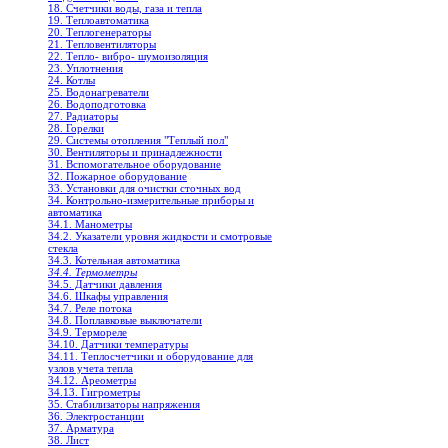
18. Счетчики воды, газа и тепла
19. Теплоавтоматика
20. Теплогенераторы
21. Тепловентиляторы
22. Тепло- вибро- шумоизоляция
23. Уплотнения
24. Котлы
25. Водонагреватели
26. Водоподготовка
27. Радиаторы
28. Горелки
29. Системы отопления "Теплый пол"
30. Вентиляторы и принадлежности
31. Вспомогательное оборудование
32. Пожарное оборудование
33. Установки для очистки сточных вод
34. Контрольно-измерительные приборы и
автоматика
34.1. Манометры
34.2. Указатели уровня жидкости и смотровые
стекла
34.3. Котельная автоматика
34.4. Термометры
34.5. Датчики давления
34.6. Шкафы управления
34.7. Реле потока
34.8. Поплавковые выключатели
34.9. Термореле
34.10. Датчики температуры
34.11. Теплосчетчики и оборудование для
узлов учета тепла
34.12. Ареометры
34.13. Гигрометры
35. Стабилизаторы напряжения
36. Электростанции
37. Арматура
38. Лист