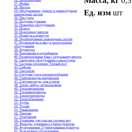
Масса, кг
0,3
26. Металлопрокат
27. Мойки
28. Насосы
Ед. изм
шт
29. Обслуживание, ремонт и реконструкция
инженерных систем
30. Писсуары
31. Поддоны душевые
32. Пожарное оборудование
33. Полоса
34. Полотенцесушители
35. Приводы к арматуре
36. Проектирование инженерных систем
37. Пусконаладка и ввод в эксплуатацию
оборудования
38. Радиаторы
39. Разрешения и сертификаты
40. Расширительные баки / гидроаккамуляторы
41. Сварочное оборудование и аксессуары
42. Системы отопления "Теплый пол"
43. Сифоны
44. Смесители
45. Средства учета теплопотребления
46. Стабилизаторы напряжения
47. Счетчики воды, газа и тепла
48. Тепло- вибро- шумоизоляция
49. Теплоавтоматика
50. Тепловентиляторы
51. Теплогенераторы
52. Теплообменники
53. Трубы
54. Уголки
55. Умывальники
56. Унитазы
57. Уплотнения
58. Установки для очистки сточных вод
59. Фильтры, грязевики и грязеотделители
60. Футерованная / Гуммированная арматура
61. Холодильное oборудование