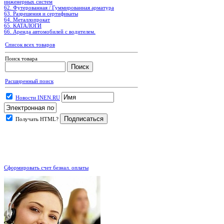
инженерных систем
62. Футерованная / Гуммированная арматура
63. Разрешения и сертификаты
64. Металлопрокат
65. КАТАЛОГИ
66. Аренда автомобилей с водителем.
Список всех товаров
Поиск товара
Расширенный поиск
Новости INEN.RU
Получать HTML?
.
Сформировать счет безнал. оплаты