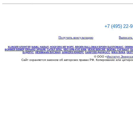
+7 (495) 22-
Получить консультацию
Выписать 
KLINGER КЛИНГЕР
,
NAVAL НАВАЛ
,
НOGFORS ХЕГФОРС
,
BROEN BALLOMAX БРОЕН БАЛЛОМАКС
,
ORBIN
BOHMER БЕМЕР
,
ERHARD ЭРХАРД
,
СИТАЛ SITAL
,
КВО
АРМ
KVO
ARM
,
VEXVE ВЕКСВЕ
,
SIGEVAL СИГЕВАЛ
,
G
БУДЕРУС
,
VIESSMANN ВИСМАН
,
JUNKERS ЮНКЕРС
.
DANFOSS ДАНФОСС
,
WIKA ВИКА
,
GEST
© ООО «
Институт Энерго
Сайт охраняется законом об авторских правах РФ. Копирование или цитир