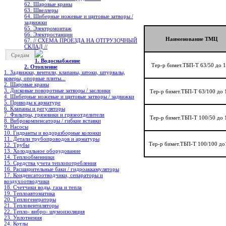
62. Шаровые краны
63. Швеллеры
64. Шиберные ножевые и щитовые затворы /
задвижки
65. Электромонтаж
66. Электростанции
Наименование ТМЦ
67. // СХЕМА ПРОЕЗДА НА ОТГРУЗОЧНЫЙ
СКЛАД //
Средам
1. Водоснабжение
Тер-р бимет.ТБП-Т 63/50 до 
2. Отопление
1. Задвижки, вентили, клапаны, штоки, штурвалы,
коверы, опорные плиты...
2. Шаровые краны
3. Дисковые поворотные затворы / заслонки
Тер-р бимет.ТБП-Т 63/100 до 
4. Шиберные ножевые и щитовые затворы / задвижки
5. Приводы к арматуре
6. Клапаны и регуляторы
7. Фильтры, грязевики и грязеотделители
Тер-р бимет.ТБП-Т 100/50 до 
8. Виброкомпенсаторы / гибкие вставки
9. Насосы
10. Гидранты и водоразборные колонки
11. Детали трубопроводов и арматуры
Тер-р бимет.ТБП-Т 100/100 д
12. Трубы
13. Холодильное oборудование
14. Теплообменники
15. Средства учета теплопотребления
16. Расширительные баки / гидроаккамуляторы
17. Конденсатоотводчики, сепараторы и
воздухоотводчики
18. Счетчики воды, газа и тепла
19. Теплоавтоматика
20. Теплогенераторы
21. Тепловентиляторы
22. Тепло- вибро- шумоизоляция
23. Уплотнения
24. Котлы