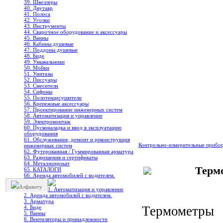
39. Швеллеры
40. Двутавр
41. Полоса
42. Уголки
43. Инструменты
44. Сварочное оборудование и аксессуары
45. Ванны
46. Кабины душевые
47. Поддоны душевые
48. Биде
49. Умывальники
50. Мойки
51. Унитазы
52. Писсуары
53. Смесители
54. Сифоны
55. Полотенцесушители
56. Крепежные аксессуары
57. Проектирование инженерных систем
58. Автоматизация и управление
59. Электромонтаж
60. Пусконаладка и ввод в эксплуатацию
оборудования
61. Обслуживание, ремонт и реконструкция
Контрольно-измерительные прибо
инженерных систем
62. Футерованная / Гуммированная арматура
63. Разрешения и сертификаты
64. Металлопрокат
Терм
65. КАТАЛОГИ
66. Аренда автомобилей с водителем.
Алфавиту
1. Автоматизация и управление
2. Аренда автомобилей с водителем.
3. Арматура
Термометры
4. Биде
5. Ванны
6. Вентиляторы и принадлежности