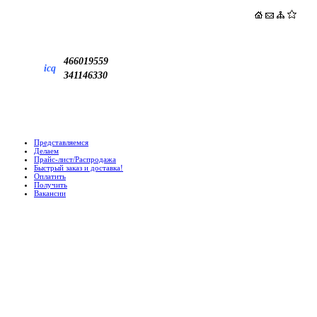
466019559
icq
341146330
Представляемся
Делаем
Прайс-лист/Распродажа
Быстрый заказ и доставка!
Оплатить
Получить
Вакансии