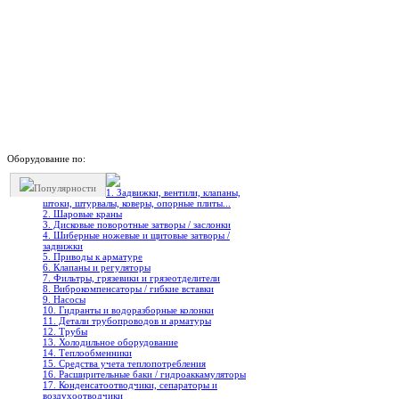
Оборудование по:
Популярности
1. Задвижки, вентили, клапаны,
штоки, штурвалы, коверы, опорные плиты...
2. Шаровые краны
3. Дисковые поворотные затворы / заслонки
4. Шиберные ножевые и щитовые затворы /
задвижки
5. Приводы к арматуре
6. Клапаны и регуляторы
7. Фильтры, грязевики и грязеотделители
8. Виброкомпенсаторы / гибкие вставки
9. Насосы
10. Гидранты и водоразборные колонки
11. Детали трубопроводов и арматуры
12. Трубы
13. Холодильное oборудование
14. Теплообменники
15. Средства учета теплопотребления
16. Расширительные баки / гидроаккамуляторы
17. Конденсатоотводчики, сепараторы и
воздухоотводчики