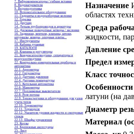
7. Виброкомпенсаторы / гибкие вставки
Назначение
8. Водонагреватели
9. Водоподготовка
10. Вспомогательное оборудование
областях тех
11. Гидранты и водоразборные колонки
12. Горелки
13. Двутавр
Среда рабоч
14. Детали трубопроводов и арматуры
15. Дисковые поворотные затворы / заслонки
16. Задвижки, вентили, клапаны, штоки,
жидкости, пар
штурвалы, коверы, опорные плиты...
17. Инструменты
18. Кабины душевые
Давление ср
19. КАТАЛОГИ
20. Клапаны и регуляторы
21. Конденсатоотводчики, сепараторы и
воздухоотводчики
Предел изме
22. Контрольно-измерительные приборы и
автоматика
22.1. Ареометры
Класс точно
22.2. Гигрометры
22.3. Датчики давления
22.4. Датчики температуры
22.5. Котельная автоматика
Особенности
22.6. Манометры
22.7. Поплавковые выключатели
латуни (на да
22.8. Реле потока
22.9. Теплосчетчики и оборудование для узлов
учета тепла
22.10. Термометры
Диаметр ре
22.11. Термореле
22.12. Указатели уровня жидкости и смотровые
стекла
Материал (о
22.13. Шкафы управления
23. Котлы
24. Крепежные аксессуары
25. Лист