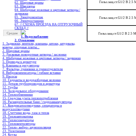
Гильз.защ.ст.G1/2 B 2.5 
62. Шаровые краны
63. Швеллеры
64. Шиберные ножевые и щитовые затворы /
задвижки
65. Электромонтаж
Гильз.защ.ст.G1/2 B 2.5 
66. Электростанции
67. // СХЕМА ПРОЕЗДА НА ОТГРУЗОЧНЫЙ
СКЛАД //
Средам
Гильз.защ.ст.G1/2 B 2.5 
1. Водоснабжение
2. Отопление
1. Задвижки, вентили, клапаны, штоки, штурвалы,
коверы, опорные плиты...
2. Шаровые краны
3. Дисковые поворотные затворы / заслонки
4. Шиберные ножевые и щитовые затворы / задвижки
5. Приводы к арматуре
6. Клапаны и регуляторы
7. Фильтры, грязевики и грязеотделители
8. Виброкомпенсаторы / гибкие вставки
9. Насосы
10. Гидранты и водоразборные колонки
11. Детали трубопроводов и арматуры
12. Трубы
13. Холодильное oборудование
14. Теплообменники
15. Средства учета теплопотребления
16. Расширительные баки / гидроаккамуляторы
17. Конденсатоотводчики, сепараторы и
воздухоотводчики
18. Счетчики воды, газа и тепла
19. Теплоавтоматика
20. Теплогенераторы
21. Тепловентиляторы
22. Тепло- вибро- шумоизоляция
23. Уплотнения
24. Котлы