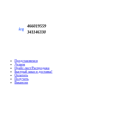
466019559
icq
341146330
Представляемся
Делаем
Прайс-лист/Распродажа
Быстрый заказ и доставка!
Оплатить
Получить
Вакансии