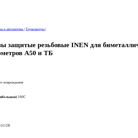
ры и автоматика
|
Термометры
|
зы защитые резьбовые INEN для биметалли
ометров А50 и ТБ
от повреждения
аибольшая)
160С
 G1/2В