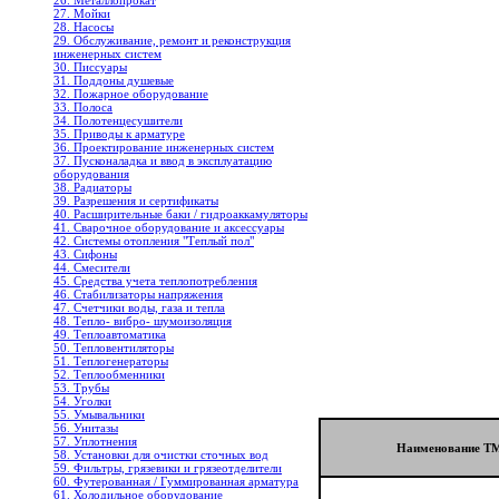
26. Металлопрокат
27. Мойки
28. Насосы
29. Обслуживание, ремонт и реконструкция
инженерных систем
30. Писсуары
31. Поддоны душевые
32. Пожарное оборудование
33. Полоса
34. Полотенцесушители
35. Приводы к арматуре
36. Проектирование инженерных систем
37. Пусконаладка и ввод в эксплуатацию
оборудования
38. Радиаторы
39. Разрешения и сертификаты
40. Расширительные баки / гидроаккамуляторы
41. Сварочное оборудование и аксессуары
42. Системы отопления "Теплый пол"
43. Сифоны
44. Смесители
45. Средства учета теплопотребления
46. Стабилизаторы напряжения
47. Счетчики воды, газа и тепла
48. Тепло- вибро- шумоизоляция
49. Теплоавтоматика
50. Тепловентиляторы
51. Теплогенераторы
52. Теплообменники
53. Трубы
54. Уголки
55. Умывальники
56. Унитазы
57. Уплотнения
Наименование Т
58. Установки для очистки сточных вод
59. Фильтры, грязевики и грязеотделители
60. Футерованная / Гуммированная арматура
61. Холодильное oборудование