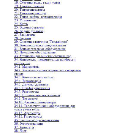
18. Счетчики воды, газа и тепла
19. Теплоавтоматика
20. Теплогенераторы
21. Тепловентиляторы
22. Тепло- вибро- шумоизоляция
23. Уплотнения
24. Котлы
25. Водонагреватели
26. Водоподготовка
27. Радиаторы
28. Горелки
29. Системы отопления "Теплый пол"
30. Вентиляторы и принадлежности
31. Вспомогательное оборудование
32. Пожарное оборудование
33. Установки для очистки сточных вод
34. Контрольно-измерительные приборы и
автоматика
34.1. Манометры
34.2. Указатели уровня жидкости и смотровые
стекла
34.3. Котельная автоматика
34.4. Термометры
34.5. Датчики давления
34.6. Шкафы управления
34.7. Реле потока
34.8. Поплавковые выключатели
34.9. Термореле
34.10. Датчики температуры
34.11. Теплосчетчики и оборудование для
узлов учета тепла
34.12. Ареометры
34.13. Гигрометры
35. Стабилизаторы напряжения
36. Электростанции
37. Арматура
38. Лист