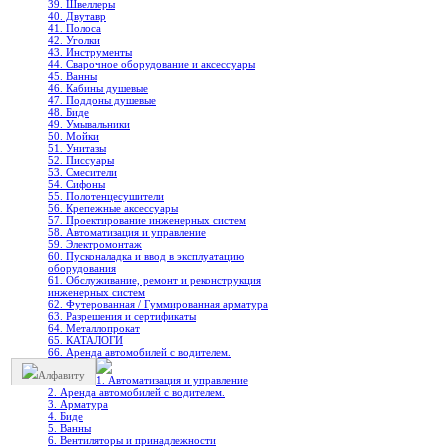
39. Швеллеры
40. Двутавр
41. Полоса
42. Уголки
43. Инструменты
44. Сварочное оборудование и аксессуары
45. Ванны
46. Кабины душевые
47. Поддоны душевые
48. Биде
49. Умывальники
50. Мойки
51. Унитазы
52. Писсуары
53. Смесители
54. Сифоны
55. Полотенцесушители
56. Крепежные аксессуары
57. Проектирование инженерных систем
58. Автоматизация и управление
59. Электромонтаж
60. Пусконаладка и ввод в эксплуатацию
оборудования
61. Обслуживание, ремонт и реконструкция
инженерных систем
62. Футерованная / Гуммированная арматура
63. Разрешения и сертификаты
64. Металлопрокат
65. КАТАЛОГИ
66. Аренда автомобилей с водителем.
Алфавиту
1. Автоматизация и управление
2. Аренда автомобилей с водителем.
3. Арматура
4. Биде
5. Ванны
6. Вентиляторы и принадлежности