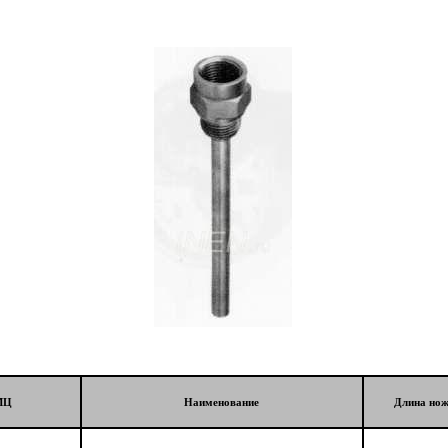
МЦ
Наименование
Длина нож