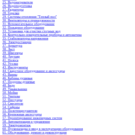
25. Водонагреватели
26. Водоподготовка
27. Радиаторы
28. Горелки
29. Системы отопления "Теплый пол"
30. Вентиляторы и принадлежности
31. Вспомогательное оборудование
32. Пожарное оборудование
33. Установки для очистки сточных вод
34. Контрольно-измерительные приборы и автоматика
35. Стабилизаторы напряжения
36. Электростанции
37. Арматура
38. Лист
39. Швеллеры
40. Двутавр
41. Полоса
42. Уголки
43. Инструменты
44. Сварочное оборудование и аксессуары
45. Ванны
46. Кабины душевые
47. Поддоны душевые
48. Биде
49. Умывальники
50. Мойки
51. Унитазы
52. Писсуары
53. Смесители
54. Сифоны
55. Полотенцесушители
56. Крепежные аксессуары
57. Проектирование инженерных систем
58. Автоматизация и управление
59. Электромонтаж
60. Пусконаладка и ввод в эксплуатацию оборудования
61. Обслуживание, ремонт и реконструкция