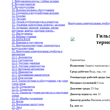
7. Виброкомпенсаторы / гибкие вставки
8. Водонагреватели
9. Водоподготовка
10. Вспомогательное оборудование
11. Гидранты и водоразборные колонки
12. Горелки
13. Двутавр
14. Детали трубопроводов и арматуры
Контрольно-измерительные прибо
15. Дисковые поворотные затворы / заслонки
16. Задвижки, вентили, клапаны, штоки,
штурвалы, коверы, опорные плиты...
17. Инструменты
Гиль
18. Кабины душевые
19. КАТАЛОГИ
терм
20. Клапаны и регуляторы
21. Конденсатоотводчики, сепараторы и
воздухоотводчики
22. Контрольно-измерительные приборы и
автоматика
22.1. Ареометры
22.2. Гигрометры
Термометры
22.3. Датчики давления
Назначение
Защита термометра 
22.4. Датчики температуры
22.5. Котельная автоматика
Среда рабочая
Вода, пар, газ
22.6. Манометры
22.7. Поплавковые выключатели
Температура рабочей среды (н
22.8. Реле потока
22.9. Теплосчетчики и оборудование для узлов
Материал (основной)
Сталь
учета тепла
22.10. Термометры
Давление среды
25 бар
22.11. Термореле
22.12. Указатели уровня жидкости и смотровые
Диаметр корпуса, мм
12
стекла
22.13. Шкафы управления
Диаметр резьбы
Внешняя резьба
23. Котлы
24. Крепежные аксессуары
Ед. изм
шт
25. Лист