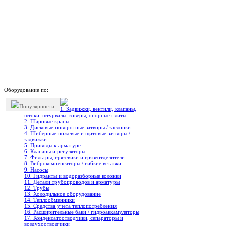
Оборудование по:
Популярности
1. Задвижки, вентили, клапаны,
штоки, штурвалы, коверы, опорные плиты...
2. Шаровые краны
3. Дисковые поворотные затворы / заслонки
4. Шиберные ножевые и щитовые затворы /
задвижки
5. Приводы к арматуре
6. Клапаны и регуляторы
7. Фильтры, грязевики и грязеотделители
8. Виброкомпенсаторы / гибкие вставки
9. Насосы
10. Гидранты и водоразборные колонки
11. Детали трубопроводов и арматуры
12. Трубы
13. Холодильное oборудование
14. Теплообменники
15. Средства учета теплопотребления
16. Расширительные баки / гидроаккамуляторы
17. Конденсатоотводчики, сепараторы и
воздухоотводчики