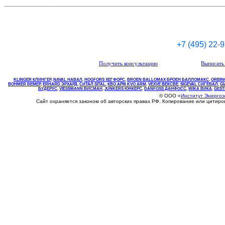
+7 (495) 22-
Получить консультацию
Выписать 
KLINGER КЛИНГЕР
,
NAVAL НАВАЛ
,
НOGFORS ХЕГФОРС
,
BROEN BALLOMAX БРОЕН БАЛЛОМАКС
,
ORBIN
BOHMER БЕМЕР
,
ERHARD ЭРХАРД
,
СИТАЛ SITAL
,
КВО
АРМ
KVO
ARM
,
VEXVE ВЕКСВЕ
,
SIGEVAL СИГЕВАЛ
,
G
БУДЕРУС
,
VIESSMANN ВИСМАН
,
JUNKERS ЮНКЕРС
.
DANFOSS ДАНФОСС
,
WIKA ВИКА
,
GEST
© ООО «
Институт Энерго
Сайт охраняется законом об авторских правах РФ. Копирование или цитир