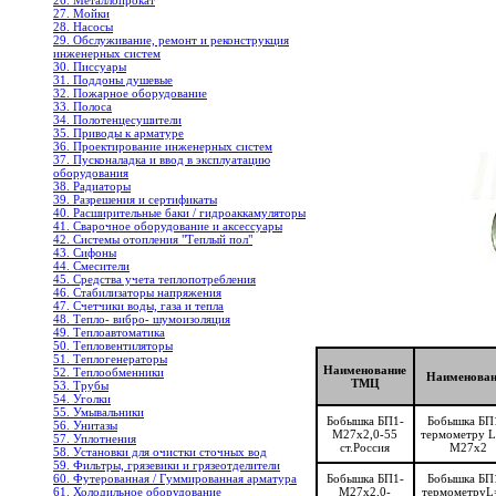
26. Металлопрокат
27. Мойки
28. Насосы
29. Обслуживание, ремонт и реконструкция
инженерных систем
30. Писсуары
31. Поддоны душевые
32. Пожарное оборудование
33. Полоса
34. Полотенцесушители
35. Приводы к арматуре
36. Проектирование инженерных систем
37. Пусконаладка и ввод в эксплуатацию
оборудования
38. Радиаторы
39. Разрешения и сертификаты
40. Расширительные баки / гидроаккамуляторы
41. Сварочное оборудование и аксессуары
42. Системы отопления "Теплый пол"
43. Сифоны
44. Смесители
45. Средства учета теплопотребления
46. Стабилизаторы напряжения
47. Счетчики воды, газа и тепла
48. Тепло- вибро- шумоизоляция
49. Теплоавтоматика
50. Тепловентиляторы
51. Теплогенераторы
Наименование
52. Теплообменники
Наименован
ТМЦ
53. Трубы
54. Уголки
55. Умывальники
Бобышка БП1-
Бобышка БП
56. Унитазы
М27x2,0-55
термометру 
57. Уплотнения
ст.Россия
М27х2
58. Установки для очистки сточных вод
59. Фильтры, грязевики и грязеотделители
60. Футерованная / Гуммированная арматура
Бобышка БП1-
Бобышка БП
61. Холодильное oборудование
М27х2,0-
термометруL