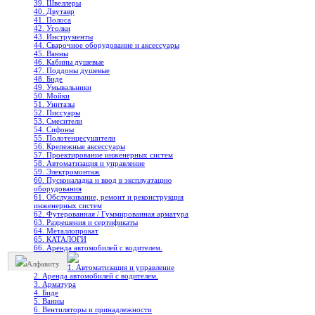
39. Швеллеры
40. Двутавр
41. Полоса
42. Уголки
43. Инструменты
44. Сварочное оборудование и аксессуары
45. Ванны
46. Кабины душевые
47. Поддоны душевые
48. Биде
49. Умывальники
50. Мойки
51. Унитазы
52. Писсуары
53. Смесители
54. Сифоны
55. Полотенцесушители
56. Крепежные аксессуары
57. Проектирование инженерных систем
58. Автоматизация и управление
59. Электромонтаж
60. Пусконаладка и ввод в эксплуатацию
оборудования
61. Обслуживание, ремонт и реконструкция
инженерных систем
62. Футерованная / Гуммированная арматура
63. Разрешения и сертификаты
64. Металлопрокат
65. КАТАЛОГИ
66. Аренда автомобилей с водителем.
Алфавиту
1. Автоматизация и управление
2. Аренда автомобилей с водителем.
3. Арматура
4. Биде
5. Ванны
6. Вентиляторы и принадлежности