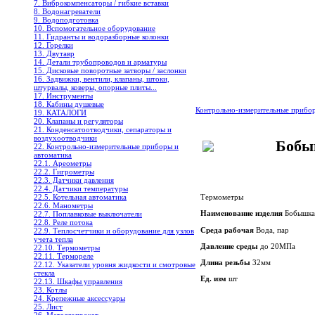
7. Виброкомпенсаторы / гибкие вставки
8. Водонагреватели
9. Водоподготовка
10. Вспомогательное оборудование
11. Гидранты и водоразборные колонки
12. Горелки
13. Двутавр
14. Детали трубопроводов и арматуры
15. Дисковые поворотные затворы / заслонки
16. Задвижки, вентили, клапаны, штоки,
штурвалы, коверы, опорные плиты...
17. Инструменты
18. Кабины душевые
Контрольно-измерительные прибо
19. КАТАЛОГИ
20. Клапаны и регуляторы
21. Конденсатоотводчики, сепараторы и
воздухоотводчики
Бобы
22. Контрольно-измерительные приборы и
автоматика
22.1. Ареометры
22.2. Гигрометры
22.3. Датчики давления
22.4. Датчики температуры
22.5. Котельная автоматика
Термометры
22.6. Манометры
Наименование изделия
Бобышка
22.7. Поплавковые выключатели
22.8. Реле потока
Среда рабочая
Вода, пар
22.9. Теплосчетчики и оборудование для узлов
учета тепла
Давление среды
до 20МПа
22.10. Термометры
22.11. Термореле
Длина резьбы
32мм
22.12. Указатели уровня жидкости и смотровые
стекла
Ед. изм
шт
22.13. Шкафы управления
23. Котлы
24. Крепежные аксессуары
25. Лист