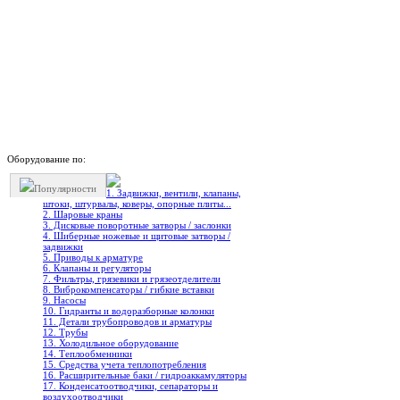
Оборудование по:
Популярности
1. Задвижки, вентили, клапаны,
штоки, штурвалы, коверы, опорные плиты...
2. Шаровые краны
3. Дисковые поворотные затворы / заслонки
4. Шиберные ножевые и щитовые затворы /
задвижки
5. Приводы к арматуре
6. Клапаны и регуляторы
7. Фильтры, грязевики и грязеотделители
8. Виброкомпенсаторы / гибкие вставки
9. Насосы
10. Гидранты и водоразборные колонки
11. Детали трубопроводов и арматуры
12. Трубы
13. Холодильное oборудование
14. Теплообменники
15. Средства учета теплопотребления
16. Расширительные баки / гидроаккамуляторы
17. Конденсатоотводчики, сепараторы и
воздухоотводчики