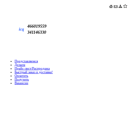
466019559
icq
341146330
Представляемся
Делаем
Прайс-лист/Распродажа
Быстрый заказ и доставка!
Оплатить
Получить
Вакансии