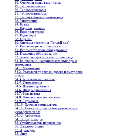
18. Счетчики воды, газа и тепла
19. Теплоавтоматика
20. Теплогенераторы
21. Тепловентиляторы
22. Тепло- вибро- шумоизоляция
23. Уплотнения
24. Котлы
25. Водонагреватели
26. Водоподготовка
27. Радиаторы
28. Горелки
29. Системы отопления "Теплый пол"
30. Вентиляторы и принадлежности
31. Вспомогательное оборудование
32. Пожарное оборудование
33. Установки для очистки сточных вод
34. Контрольно-измерительные приборы и
автоматика
34.1. Манометры
34.2. Указатели уровня жидкости и смотровые
стекла
34.3. Котельная автоматика
34.4. Термометры
34.5. Датчики давления
34.6. Шкафы управления
34.7. Реле потока
34.8. Поплавковые выключатели
34.9. Термореле
34.10. Датчики температуры
34.11. Теплосчетчики и оборудование для
узлов учета тепла
34.12. Ареометры
34.13. Гигрометры
35. Стабилизаторы напряжения
36. Электростанции
37. Арматура
38. Лист