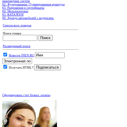
инженерных систем
62. Футерованная / Гуммированная арматура
63. Разрешения и сертификаты
64. Металлопрокат
65. КАТАЛОГИ
66. Аренда автомобилей с водителем.
Список всех товаров
Поиск товара
Расширенный поиск
Новости INEN.RU
Получать HTML?
.
Сформировать счет безнал. оплаты