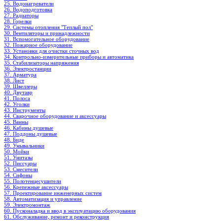
25. Водонагреватели
26. Водоподготовка
27. Радиаторы
28. Горелки
29. Системы отопления "Теплый пол"
30. Вентиляторы и принадлежности
31. Вспомогательное оборудование
32. Пожарное оборудование
33. Установки для очистки сточных вод
34. Контрольно-измерительные приборы и автоматика
35. Стабилизаторы напряжения
36. Электростанции
37. Арматура
38. Лист
39. Швеллеры
40. Двутавр
41. Полоса
42. Уголки
43. Инструменты
44. Сварочное оборудование и аксессуары
45. Ванны
46. Кабины душевые
47. Поддоны душевые
48. Биде
49. Умывальники
50. Мойки
51. Унитазы
52. Писсуары
53. Смесители
54. Сифоны
55. Полотенцесушители
56. Крепежные аксессуары
57. Проектирование инженерных систем
58. Автоматизация и управление
59. Электромонтаж
60. Пусконаладка и ввод в эксплуатацию оборудования
61. Обслуживание, ремонт и реконструкция