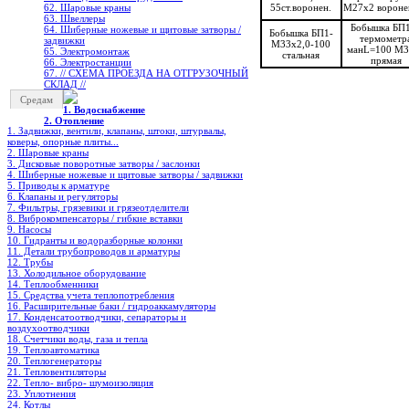
62. Шаровые краны
55ст.воронен.
М27х2 вороне
63. Швеллеры
Бобышка БП1
64. Шиберные ножевые и щитовые затворы /
Бобышка БП1-
термометр
задвижки
М33х2,0-100
манL=100 М3
65. Электромонтаж
стальная
прямая
66. Электростанции
67. // СХЕМА ПРОЕЗДА НА ОТГРУЗОЧНЫЙ
СКЛАД //
Средам
1. Водоснабжение
2. Отопление
1. Задвижки, вентили, клапаны, штоки, штурвалы,
коверы, опорные плиты...
2. Шаровые краны
3. Дисковые поворотные затворы / заслонки
4. Шиберные ножевые и щитовые затворы / задвижки
5. Приводы к арматуре
6. Клапаны и регуляторы
7. Фильтры, грязевики и грязеотделители
8. Виброкомпенсаторы / гибкие вставки
9. Насосы
10. Гидранты и водоразборные колонки
11. Детали трубопроводов и арматуры
12. Трубы
13. Холодильное oборудование
14. Теплообменники
15. Средства учета теплопотребления
16. Расширительные баки / гидроаккамуляторы
17. Конденсатоотводчики, сепараторы и
воздухоотводчики
18. Счетчики воды, газа и тепла
19. Теплоавтоматика
20. Теплогенераторы
21. Тепловентиляторы
22. Тепло- вибро- шумоизоляция
23. Уплотнения
24. Котлы