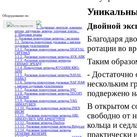
Уникальны
Оборудование по:
Двойной экс
Популярности
1. Задвижки, вентили, клапаны,
штоки, штурвалы, коверы, опорные плиты...
2. Шаровые краны
Благодаря дв
3. Дисковые поворотные затворы / заслонки
3.1. Затворы поворотные дисковые с мягким
седловым уплотнением
ротации во в
3.1.1. Дисковые поворотные затворы SIGEVAL
СИГЕВАЛ
3.1.2. Дисковые поворотные затворы AVK АВК
Таким образо
3.1.3. Дисковые поворотные затворы
ERHARD ЭРХАРД
3.1.4. Поворотные затворы KVOARM КВО-
АРМ
- Достаточно
3.1.5. Дисковые поворотные затворы NAVAL
НАВАЛ
нескольким г
3.1.6. Затворы поворотные дисковые NAF НАФ
с мягким седловым уплотнением
3.1.7. Дисковые поворотные затворы ЗДС
подвержено н
3.1.8. Дисковые поворотные затворы TECOFI
ТЕКОФИ
3.1.9. Дисковые поворотные затворы VAG
В открытом с
ARMATUREN
3.1.10. Дисковые поворотные затворы INEN
ИНЭН
свободно от 
3.1.11. Дисковые поворотные затворы ARI-
ARMATUREN АРИ АРМАТУРЕН
кольца и седл
3.1.12. Дисковые затворы Danfoss
3.1.13. Дисковые поворотные затворы Belgicast
3.1.14. Дисковые поворотныe затворы
практически и
GENEBRE ЖЕНЕБРЕ