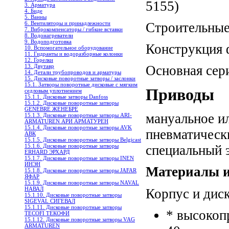
5155)
3. Арматура
4. Биде
5. Ванны
Строительные
6. Вентиляторы и принадлежности
7. Виброкомпенсаторы / гибкие вставки
8. Водонагреватели
9. Водоподготовка
Конструкция 
10. Вспомогательное оборудование
11. Гидранты и водоразборные колонки
12. Горелки
13. Двутавр
Основная сер
14. Детали трубопроводов и арматуры
15. Дисковые поворотные затворы / заслонки
15.1. Затворы поворотные дисковые с мягким
Приводы
седловым уплотнением
15.1.1. Дисковые затворы Danfoss
15.1.2. Дисковые поворотныe затворы
GENEBRE ЖЕНЕБРЕ
мануальное и
15.1.3. Дисковые поворотные затворы ARI-
ARMATUREN АРИ АРМАТУРЕН
15.1.4. Дисковые поворотные затворы AVK
пневматическ
АВК
15.1.5. Дисковые поворотные затворы Belgicast
15.1.6. Дисковые поворотные затворы
специальный 
ERHARD ЭРХАРД
15.1.7. Дисковые поворотные затворы INEN
ИНЭН
Материалы и
15.1.8. Дисковые поворотные затворы JAFAR
ЯФАР
15.1.9. Дисковые поворотные затворы NAVAL
НАВАЛ
Корпус и дис
15.1.10. Дисковые поворотные затворы
SIGEVAL СИГЕВАЛ
15.1.11. Дисковые поворотные затворы
* высокоп
TECOFI ТЕКОФИ
15.1.12. Дисковые поворотные затворы VAG
ARMATUREN