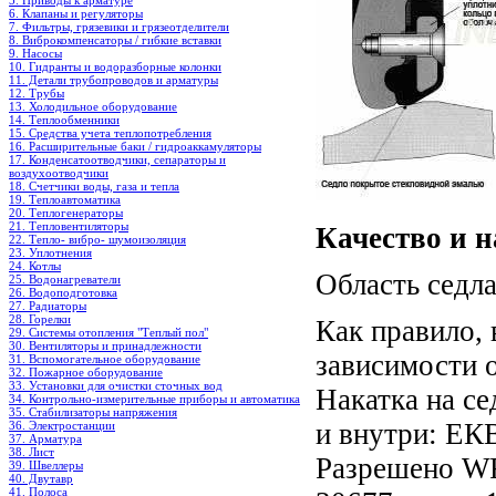
5. Приводы к арматуре
6. Клапаны и регуляторы
7. Фильтры, грязевики и грязеотделители
8. Виброкомпенсаторы / гибкие вставки
9. Насосы
10. Гидранты и водоразборные колонки
11. Детали трубопроводов и арматуры
12. Трубы
13. Холодильное oборудование
14. Теплообменники
15. Средства учета теплопотребления
16. Расширительные баки / гидроаккамуляторы
17. Конденсатоотводчики, сепараторы и
воздухоотводчики
18. Счетчики воды, газа и тепла
19. Теплоавтоматика
20. Теплогенераторы
21. Тепловентиляторы
Качество и 
22. Тепло- вибро- шумоизоляция
23. Уплотнения
24. Котлы
Область седла
25. Водонагреватели
26. Водоподготовка
27. Радиаторы
28. Горелки
Как правило,
29. Системы отопления "Теплый пол"
30. Вентиляторы и принадлежности
зависимости 
31. Вспомогательное оборудование
32. Пожарное оборудование
33. Установки для очистки сточных вод
Накатка на с
34. Контрольно-измерительные приборы и автоматика
35. Стабилизаторы напряжения
и внутри: ЕКВ
36. Электростанции
37. Арматура
38. Лист
Разрешено WR
39. Швеллеры
40. Двутавр
41. Полоса