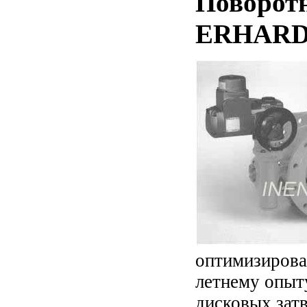
Поворот
ERHAR
оптимизирован
летнему опыт
дисковых зат