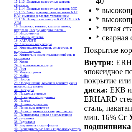
40
15.1.13. Дисковые поворотные затворы
«Гранвэл»
* высоко
15.1.14. Дисковые поворотные затворы ЗДС
15.1.15. Затворы поворотные дисковые NAF
НАФ с мягким седловым уплотнением
* высокоп
15.1.16. Поворотные затворы KVOARM КВО-
АРМ
* литая ст
16. Задвижки, вентили, клапаны, штоки,
штурвалы, коверы, опорные плиты...
17. Инструменты
* сварная 
18. Кабины душевые
19. КАТАЛОГИ
20. Клапаны и регуляторы
21. Конденсатоотводчики, сепараторы и
Покрытие кор
воздухоотводчики
22. Контрольно-измерительные приборы и
автоматика
Внутри:
ERHA
23. Котлы
24. Крепежные аксессуары
25. Лист
эпоксидное п
26. Металлопрокат
27. Мойки
покрытие или
28. Насосы
29. Обслуживание, ремонт и реконструкция
инженерных систем
диска:
ЕКВ ил
30. Писсуары
31. Поддоны душевые
ERHARD стекл
32. Пожарное оборудование
33. Полоса
34. Полотенцесушители
сталь, наката
35. Приводы к арматуре
36. Проектирование инженерных систем
37. Пусконаладка и ввод в эксплуатацию
мин. 16% Сг
оборудования
38. Радиаторы
подшипника
39. Разрешения и сертификаты
40. Расширительные баки / гидроаккамуляторы