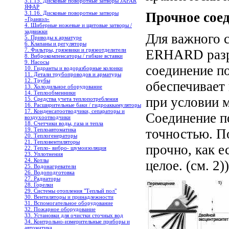
3.1.15. Дисковые поворотные затворы JAFAR
ЯФАР
3.1.16. Дисковые поворотные затворы
Прочное сое
«Гранвэл»
4. Шиберные ножевые и щитовые затворы /
задвижки
Для важного 
5. Приводы к арматуре
6. Клапаны и регуляторы
7. Фильтры, грязевики и грязеотделители
ERHARD разра
8. Виброкомпенсаторы / гибкие вставки
9. Насосы
соединение п
10. Гидранты и водоразборные колонки
11. Детали трубопроводов и арматуры
12. Трубы
обеспечивает
13. Холодильное oборудование
14. Теплообменники
при условии 
15. Средства учета теплопотребления
16. Расширительные баки / гидроаккамуляторы
17. Конденсатоотводчики, сепараторы и
Соединение п
воздухоотводчики
18. Счетчики воды, газа и тепла
19. Теплоавтоматика
точностью. П
20. Теплогенераторы
21. Тепловентиляторы
прочно, как е
22. Тепло- вибро- шумоизоляция
23. Уплотнения
24. Котлы
целое. (см. 2))
25. Водонагреватели
26. Водоподготовка
27. Радиаторы
28. Горелки
29. Системы отопления "Теплый пол"
30. Вентиляторы и принадлежности
31. Вспомогательное оборудование
32. Пожарное оборудование
33. Установки для очистки сточных вод
34. Контрольно-измерительные приборы и
автоматика