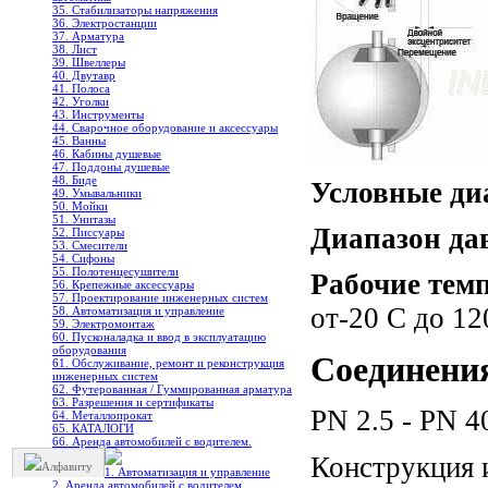
35. Стабилизаторы напряжения
36. Электростанции
37. Арматура
38. Лист
39. Швеллеры
40. Двутавр
41. Полоса
42. Уголки
43. Инструменты
44. Сварочное оборудование и аксессуары
45. Ванны
46. Кабины душевые
47. Поддоны душевые
48. Биде
Условные ди
49. Умывальники
50. Мойки
51. Унитазы
Диапазон да
52. Писсуары
53. Смесители
54. Сифоны
55. Полотенцесушители
Рабочие тем
56. Крепежные аксессуары
57. Проектирование инженерных систем
от-20 С до 12
58. Автоматизация и управление
59. Электромонтаж
60. Пусконаладка и ввод в эксплуатацию
оборудования
Соединени
61. Обслуживание, ремонт и реконструкция
инженерных систем
62. Футерованная / Гуммированная арматура
63. Разрешения и сертификаты
PN 2.5 - PN 4
64. Металлопрокат
65. КАТАЛОГИ
66. Аренда автомобилей с водителем.
Конструкция 
Алфавиту
1. Автоматизация и управление
2. Аренда автомобилей с водителем.