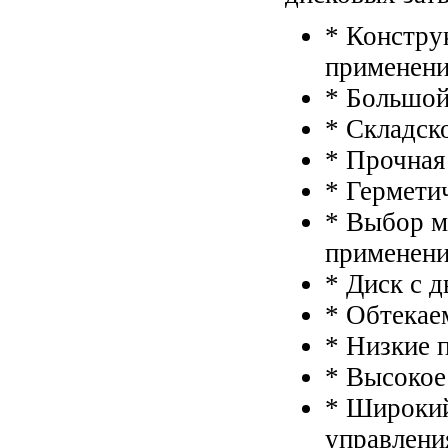
* Констру
применен
* Большой
* Складск
* Прочная
* Гермети
* Выбор м
применени
* Диск с 
* Обтекае
* Низкие 
* Высокое
* Широкий
управлени