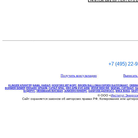
+7 (495) 22-
Получить консультацию
Выписать 
KLINGER КЛИНГЕР
,
NAVAL НАВАЛ
,
НOGFORS ХЕГФОРС
,
BROEN BALLOMAX БРОЕН БАЛЛОМАКС
,
ORBIN
BOHMER БЕМЕР
,
ERHARD ЭРХАРД
,
СИТАЛ SITAL
,
КВО
АРМ
KVO
ARM
,
VEXVE ВЕКСВЕ
,
SIGEVAL СИГЕВАЛ
,
G
БУДЕРУС
,
VIESSMANN ВИСМАН
,
JUNKERS ЮНКЕРС
.
DANFOSS ДАНФОСС
,
WIKA ВИКА
,
GEST
© ООО «
Институт Энерго
Сайт охраняется законом об авторских правах РФ. Копирование или цитир