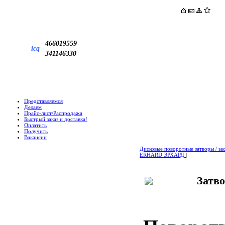
466019559
icq
341146330
Представляемся
Делаем
Прайс-лист/Распродажа
Быстрый заказ и доставка!
Оплатить
Получить
Вакансии
Дисковые поворотные затворы / з
ERHARD ЭРХАРД
|
Затв