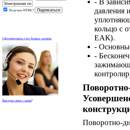
- В зависи
давления 
Получать HTML?
уплотняющ
кольцо с 
.
ЕАК).
Сформировать счет безнал. оплаты
- Основны
- Бесконе
зажимающи
контролир
Поворотно
Усовершен
Быстрая связь с нами
!
конструкц
Поворотно-д