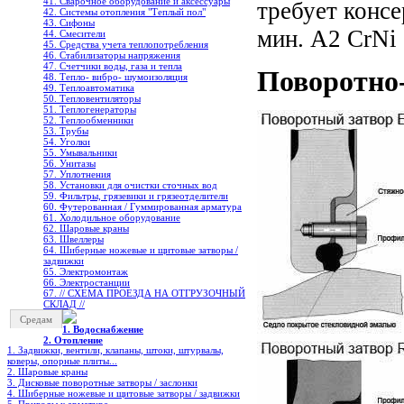
41. Сварочное оборудование и аксессуары
требует конс
42. Системы отопления "Теплый пол"
43. Сифоны
мин. А2 CrNi
44. Смесители
45. Средства учета теплопотребления
46. Стабилизаторы напряжения
47. Счетчики воды, газа и тепла
Поворотно
48. Тепло- вибро- шумоизоляция
49. Теплоавтоматика
50. Тепловентиляторы
51. Теплогенераторы
52. Теплообменники
53. Трубы
54. Уголки
55. Умывальники
56. Унитазы
57. Уплотнения
58. Установки для очистки сточных вод
59. Фильтры, грязевики и грязеотделители
60. Футерованная / Гуммированная арматура
61. Холодильное oборудование
62. Шаровые краны
63. Швеллеры
64. Шиберные ножевые и щитовые затворы /
задвижки
65. Электромонтаж
66. Электростанции
67. // СХЕМА ПРОЕЗДА НА ОТГРУЗОЧНЫЙ
СКЛАД //
Средам
1. Водоснабжение
2. Отопление
1. Задвижки, вентили, клапаны, штоки, штурвалы,
коверы, опорные плиты...
2. Шаровые краны
3. Дисковые поворотные затворы / заслонки
4. Шиберные ножевые и щитовые затворы / задвижки