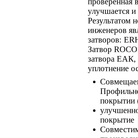
проверенная 
улучшается и
Результатом 
инженеров яв
затворов: ER
Затвор ROCO 
затвора ЕАК, 
уплотнение ос
Совмещаем
Профильно
покрытии 
улучшенно
покрытие
Совместим