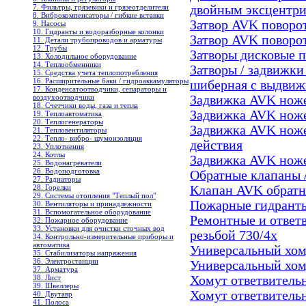
7. Фильтры, грязевики и грязеотделители
двойным эксцентр
8. Виброкомпенсаторы / гибкие вставки
Затвор AVK поворо
9. Насосы
10. Гидранты и водоразборные колонки
Затвор AVK поворо
11. Детали трубопроводов и арматуры
12. Трубы
Затворы дисковые 
13. Холодильное oборудование
14. Теплообменники
Затворы / задвижк
15. Средства учета теплопотребления
16. Расширительные баки / гидроаккамуляторы
шиберная с выдви
17. Конденсатоотводчики, сепараторы и
воздухоотводчики
Задвижка AVK ноже
18. Счетчики воды, газа и тепла
Задвижка AVK нож
19. Теплоавтоматика
20. Теплогенераторы
Задвижка AVK ноже
21. Тепловентиляторы
22. Тепло- вибро- шумоизоляция
действия
23. Уплотнения
24. Котлы
Задвижка AVK ноже
25. Водонагреватели
26. Водоподготовка
Обратные клапаны 
27. Радиаторы
28. Горелки
Клапан AVK обрат
29. Системы отопления "Теплый пол"
Пожарные гидрант
30. Вентиляторы и принадлежности
31. Вспомогательное оборудование
Ремонтные и ответ
32. Пожарное оборудование
33. Установки для очистки сточных вод
резьбой 730/4x
34. Контрольно-измерительные приборы и
автоматика
Универсальный хом
35. Стабилизаторы напряжения
36. Электростанции
Универсальный хом
37. Арматура
38. Лист
Хомут ответвитель
39. Швеллеры
Хомут ответвитель
40. Двутавр
41. Полоса