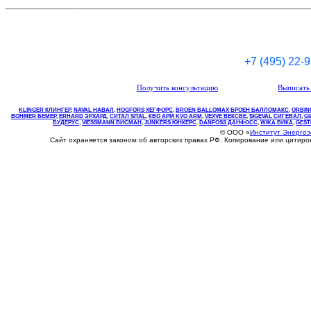
+7 (495) 22-
Получить консультацию
Выписать 
KLINGER КЛИНГЕР
,
NAVAL НАВАЛ
,
НOGFORS ХЕГФОРС
,
BROEN BALLOMAX БРОЕН БАЛЛОМАКС
,
ORBIN
BOHMER БЕМЕР
,
ERHARD ЭРХАРД
,
СИТАЛ SITAL
,
КВО
АРМ
KVO
ARM
,
VEXVE ВЕКСВЕ
,
SIGEVAL СИГЕВАЛ
,
G
БУДЕРУС
,
VIESSMANN ВИСМАН
,
JUNKERS ЮНКЕРС
.
DANFOSS ДАНФОСС
,
WIKA ВИКА
,
GEST
© ООО «
Институт Энерго
Сайт охраняется законом об авторских правах РФ. Копирование или цитир