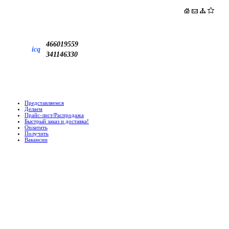
466019559
icq
341146330
Представляемся
Делаем
Прайс-лист/Распродажа
Быстрый заказ и доставка!
Оплатить
Получить
Вакансии