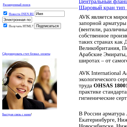
Центральный фланц
Расширенный поиск
Шаровый кран тип 
Новости INEN.RU
AVK является миро
запорной арматуры 
Получать HTML?
(вентили, различные
собственное произв
таких странах как 
Великобритания, По
.
Арабские Эмираты,
Сформировать счет безнал. оплаты
широтах – от самог
AVK International 
экологического се
труда
OHSAS 1800
практике стандарта
гигиенические сер
В России арматура 
Быстрая связь с нами
!
Екатеринбурге, Ни
Новосибирске, Ниж