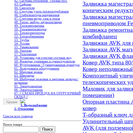
42. Системы отопления "Теплый пол"
Задвижка магистрал
43. Сифоны
44. Смесители
коническим редукт
45. Средства учета теплопотребления
46. Стабилизаторы напряжения
Задвижка магистрал
47. Счетчики воды, газа и тепла
48. Тепло- вибро- шумоизоляция
пневмоприводом Fe
49. Теплоавтоматика
Задвижка ремонтная
50. Тепловентиляторы
51. Теплогенераторы
комбифланец
52. Теплообменники
53. Трубы
Задвижки AVK для 
54. Уголки
55. Умывальники
Задвижки AVK маги
56. Унитазы
57. Уплотнения
Задвижки AVK флан
58. Установки для очистки сточных вод
59. Фильтры, грязевики и грязеотделители
Ковер AVK типа 80/
60. Футерованная / Гуммированная арматура
Ковер неподвижный
61. Холодильное oборудование
62. Шаровые краны
Композитный уличны
63. Швеллеры
64. Шиберные ножевые и щитовые затворы /
телескопических у
задвижки
65. Электромонтаж
Маховик для задвиж
66. Электростанции
67. // СХЕМА ПРОЕЗДА НА ОТГРУЗОЧНЫЙ
помещении)
СКЛАД //
Опорная пластина 
Средам
1. Водоснабжение
ковер
2. Отопление
Т-образный ключ д
Список всех товаров
Удлинительный шпи
Поиск товара
AVK (для подземно