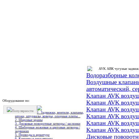
AVK АВК чугуные задвижк
Водоразборные ко
Воздушные клапан
автоматический, се
Клапан AVK воздуш
Оборудование по:
Клапан AVK воздуш
Клапан AVK воздуш
Популярности
1. Задвижки, вентили, клапаны,
Клапан AVK воздуш
штоки, штурвалы, коверы, опорные плиты...
2. Шаровые краны
Клапан AVK воздуш
3. Дисковые поворотные затворы / заслонки
4. Шиберные ножевые и щитовые затворы /
Клапан AVK воздуш
задвижки
5. Приводы к арматуре
Дисковые поворот
6. Клапаны и регуляторы