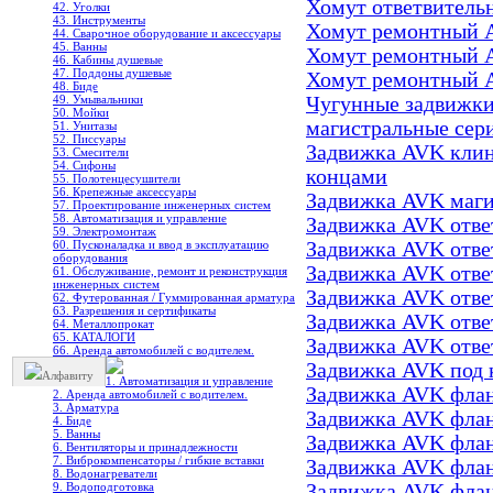
Хомут ответвитель
42. Уголки
43. Инструменты
Хомут ремонтный 
44. Сварочное оборудование и аксессуары
45. Ванны
Хомут ремонтный 
46. Кабины душевые
47. Поддоны душевые
Хомут ремонтный 
48. Биде
49. Умывальники
Чугунные задвижк
50. Мойки
магистральные сери
51. Унитазы
52. Писсуары
Задвижка AVK клино
53. Смесители
54. Сифоны
концами
55. Полотенцесушители
56. Крепежные аксессуары
Задвижка AVK магис
57. Проектирование инженерных систем
58. Автоматизация и управление
Задвижка AVK отве
59. Электромонтаж
60. Пусконаладка и ввод в эксплуатацию
Задвижка AVK ответ
оборудования
Задвижка AVK ответ
61. Обслуживание, ремонт и реконструкция
инженерных систем
Задвижка AVK отве
62. Футерованная / Гуммированная арматура
63. Разрешения и сертификаты
Задвижка AVK отве
64. Металлопрокат
65. КАТАЛОГИ
Задвижка AVK отве
66. Аренда автомобилей с водителем.
Задвижка AVK под 
Алфавиту
1. Автоматизация и управление
Задвижка AVK фла
2. Аренда автомобилей с водителем.
3. Арматура
Задвижка AVK флан
4. Биде
5. Ванны
Задвижка AVK флан
6. Вентиляторы и принадлежности
7. Виброкомпенсаторы / гибкие вставки
Задвижка AVK флан
8. Водонагреватели
9. Водоподготовка
Задвижка AVK флан