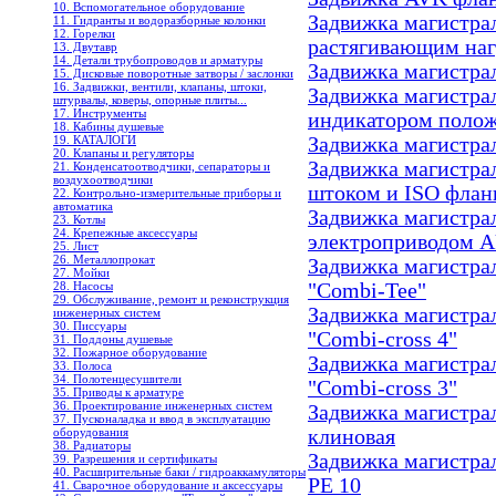
10. Вспомогательное оборудование
Задвижка магистрал
11. Гидранты и водоразборные колонки
12. Горелки
растягивающим наг
13. Двутавр
14. Детали трубопроводов и арматуры
Задвижка магистрал
15. Дисковые поворотные затворы / заслонки
16. Задвижки, вентили, клапаны, штоки,
Задвижка магистрал
штурвалы, коверы, опорные плиты...
17. Инструменты
индикатором полож
18. Кабины душевые
19. КАТАЛОГИ
Задвижка магистрал
20. Клапаны и регуляторы
Задвижка магистрал
21. Конденсатоотводчики, сепараторы и
воздухоотводчики
штоком и ISO флан
22. Контрольно-измерительные приборы и
автоматика
Задвижка магистрал
23. Котлы
24. Крепежные аксессуары
электроприводом 
25. Лист
26. Металлопрокат
Задвижка магистрал
27. Мойки
28. Насосы
"Combi-Tee"
29. Обслуживание, ремонт и реконструкция
Задвижка магистрал
инженерных систем
30. Писсуары
"Combi-cross 4"
31. Поддоны душевые
32. Пожарное оборудование
Задвижка магистрал
33. Полоса
34. Полотенцесушители
"Combi-cross 3"
35. Приводы к арматуре
36. Проектирование инженерных систем
Задвижка магистра
37. Пусконаладка и ввод в эксплуатацию
оборудования
клиновая
38. Радиаторы
Задвижка магистра
39. Разрешения и сертификаты
40. Расширительные баки / гидроаккамуляторы
PE 10
41. Сварочное оборудование и аксессуары