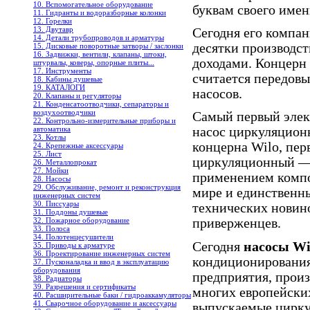
10. Вспомогательное оборудование
буквам своего имен
11. Гидранты и водоразборные колонки
12. Горелки
13. Двутавр
Сегодня его компа
14. Детали трубопроводов и арматуры
десятки производс
15. Дисковые поворотные затворы / заслонки
16. Задвижки, вентили, клапаны, штоки,
доходами. Концерн 
штурвалы, коверы, опорные плиты...
17. Инструменты
считается передов
18. Кабины душевые
19. КАТАЛОГИ
насосов.
20. Клапаны и регуляторы
21. Конденсатоотводчики, сепараторы и
воздухоотводчики
Самый первый элек
22. Контрольно-измерительные приборы и
автоматика
насос циркуляцион
23. Котлы
концерна Wilo, пе
24. Крепежные аксессуары
25. Лист
циркуляционный — 
26. Металлопрокат
27. Мойки
применением компо
28. Насосы
29. Обслуживание, ремонт и реконструкция
мире и единственн
инженерных систем
30. Писсуары
технических новин
31. Поддоны душевые
32. Пожарное оборудование
приверженцев.
33. Полоса
34. Полотенцесушители
Сегодня
насосы Wi
35. Приводы к арматуре
36. Проектирование инженерных систем
кондиционирования
37. Пусконаладка и ввод в эксплуатацию
оборудования
предприятия, прои
38. Радиаторы
39. Разрешения и сертификаты
многих европейских 
40. Расширительные баки / гидроаккамуляторы
41. Сварочное оборудование и аксессуары
выпускаемые цирку