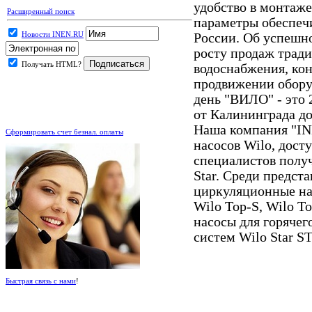
удобство в монтаж
Расширенный поиск
параметры обеспеч
Новости INEN.RU
России. Об успешн
росту продаж тради
Получать HTML?
водоснабжения, ко
продвижении обору
день "ВИЛО" - это 
от Калининграда до
.
Наша компания "IN
Сформировать счет безнал. оплаты
насосов Wilo, дост
специалистов полу
Star. Среди предст
циркуляционные на
Wilo Top-S, Wilo T
насосы для горячег
систем Wilo Star ST
Быстрая связь с нами
!