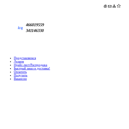
466019559
icq
341146330
Представляемся
Делаем
Прайс-лист/Распродажа
Быстрый заказ и доставка!
Оплатить
Получить
Вакансии