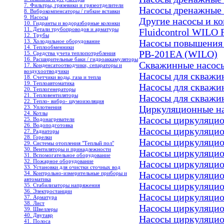
7. Фильтры, грязевики и грязеотделители
Насосы дренажные
8. Виброкомпенсаторы / гибкие вставки
9. Насосы
Другие насосы и к
10. Гидранты и водоразборные колонки
11. Детали трубопроводов и арматуры
Fluidcontrol WILO 
12. Трубы
13. Холодильное oборудование
Насосы повышения 
14. Теплообменники
PB-201EA (WILO)
15. Средства учета теплопотребления
16. Расширительные баки / гидроаккамуляторы
Скважинные насос
17. Конденсатоотводчики, сепараторы и
воздухоотводчики
Насосы для скваж
18. Счетчики воды, газа и тепла
19. Теплоавтоматика
Насосы для скваж
20. Теплогенераторы
21. Тепловентиляторы
Насосы для скваж
22. Тепло- вибро- шумоизоляция
23. Уплотнения
Циркуляционные н
24. Котлы
Насосы циркуляцио
25. Водонагреватели
26. Водоподготовка
Насосы циркуляцио
27. Радиаторы
28. Горелки
Насосы циркуляцио
29. Системы отопления "Теплый пол"
30. Вентиляторы и принадлежности
Насосы циркуляцио
31. Вспомогательное оборудование
32. Пожарное оборудование
Насосы циркуляци
33. Установки для очистки сточных вод
34. Контрольно-измерительные приборы и
Насосы циркуляци
автоматика
Насосы циркуляци
35. Стабилизаторы напряжения
36. Электростанции
Насосы циркуляци
37. Арматура
38. Лист
Насосы циркуляци
39. Швеллеры
40. Двутавр
Насосы циркуляци
41. Полоса