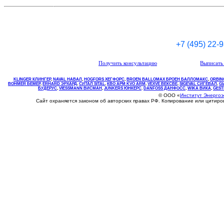
+7 (495) 22-
Получить консультацию
Выписать 
KLINGER КЛИНГЕР
,
NAVAL НАВАЛ
,
НOGFORS ХЕГФОРС
,
BROEN BALLOMAX БРОЕН БАЛЛОМАКС
,
ORBIN
BOHMER БЕМЕР
,
ERHARD ЭРХАРД
,
СИТАЛ SITAL
,
КВО
АРМ
KVO
ARM
,
VEXVE ВЕКСВЕ
,
SIGEVAL СИГЕВАЛ
,
G
БУДЕРУС
,
VIESSMANN ВИСМАН
,
JUNKERS ЮНКЕРС
.
DANFOSS ДАНФОСС
,
WIKA ВИКА
,
GEST
© ООО «
Институт Энерго
Сайт охраняется законом об авторских правах РФ. Копирование или цитир