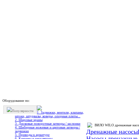
Оборудование по:
Популярности
1. Задвижки, вентили, клапаны,
штоки, штурвалы, коверы, опорные плиты...
2. Шаровые краны
3. Дисковые поворотные затворы / заслонки
ВИЛО WILO дренажные насосы
4. Шиберные ножевые и щитовые затворы /
Дренажные насосы
задвижки
5. Приводы к арматуре
Насосы дренажные
6. Клапаны и регуляторы