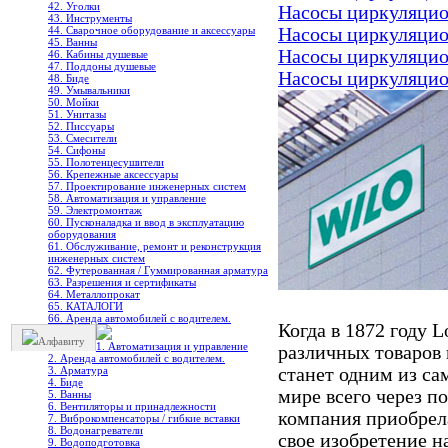
42. Уголки
Насосы циркуляци
43. Инструменты
44. Сварочное оборудование и аксессуары
Насосы циркуляци
45. Ванны
Насосы циркуляци
46. Кабины душевые
47. Поддоны душевые
Насосы циркуляци
48. Биде
49. Умывальники
50. Мойки
51. Унитазы
52. Писсуары
53. Смесители
54. Сифоны
55. Полотенцесушители
56. Крепежные аксессуары
57. Проектирование инженерных систем
58. Автоматизация и управление
59. Электромонтаж
60. Пусконаладка и ввод в эксплуатацию
оборудования
61. Обслуживание, ремонт и реконструкция
инженерных систем
62. Футерованная / Гуммированная арматура
63. Разрешения и сертификаты
64. Металлопрокат
65. КАТАЛОГИ
66. Аренда автомобилей с водителем.
Когда в 1872 году 
Алфавиту
1. Автоматизация и управление
различных товаров и
2. Аренда автомобилей с водителем.
3. Арматура
станет одним из с
4. Биде
мире всего через п
5. Ванны
6. Вентиляторы и принадлежности
компания приобрела
7. Виброкомпенсаторы / гибкие вставки
8. Водонагреватели
свое изобретение 
9. Водоподготовка