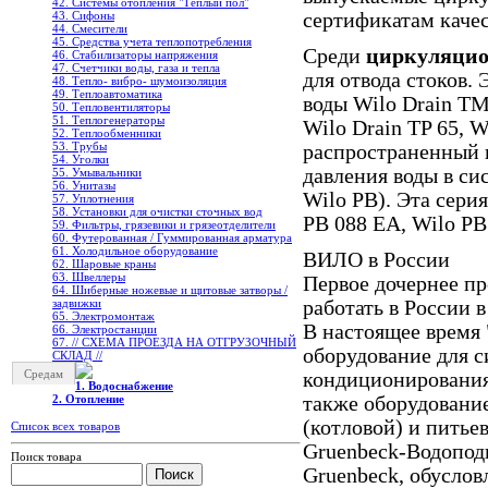
42. Системы отопления "Теплый пол"
сертификатам качес
43. Сифоны
44. Смесители
45. Средства учета теплопотребления
Среди
циркуляцио
46. Стабилизаторы напряжения
47. Счетчики воды, газа и тепла
для отвода стоков.
48. Тепло- вибро- шумоизоляция
49. Теплоавтоматика
воды Wilo Drain TM
50. Тепловентиляторы
51. Теплогенераторы
Wilo Drain TP 65, W
52. Теплообменники
53. Трубы
распространенный 
54. Уголки
давления воды в си
55. Умывальники
56. Унитазы
Wilo PB). Эта сер
57. Уплотнения
58. Установки для очистки сточных вод
PB 088 EA, Wilo PB
59. Фильтры, грязевики и грязеотделители
60. Футерованная / Гуммированная арматура
61. Холодильное oборудование
ВИЛО в России
62. Шаровые краны
63. Швеллеры
Первое дочернее п
64. Шиберные ножевые и щитовые затворы /
работать в России в
задвижки
65. Электромонтаж
В настоящее время
66. Электростанции
67. // СХЕМА ПРОЕЗДА НА ОТГРУЗОЧНЫЙ
оборудование для с
СКЛАД //
Средам
кондиционирования 
1. Водоснабжение
также оборудование
2. Отопление
(котловой) и пить
Список всех товаров
Gruenbeck-Водопод
Поиск товара
Gruenbeck, обуслов