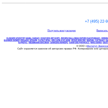
+7 (495) 22-
Получить консультацию
Выписать 
KLINGER КЛИНГЕР
,
NAVAL НАВАЛ
,
НOGFORS ХЕГФОРС
,
BROEN BALLOMAX БРОЕН БАЛЛОМАКС
,
ORBIN
BOHMER БЕМЕР
,
ERHARD ЭРХАРД
,
СИТАЛ SITAL
,
КВО
АРМ
KVO
ARM
,
VEXVE ВЕКСВЕ
,
SIGEVAL СИГЕВАЛ
,
G
БУДЕРУС
,
VIESSMANN ВИСМАН
,
JUNKERS ЮНКЕРС
.
DANFOSS ДАНФОСС
,
WIKA ВИКА
,
GEST
© ООО «
Институт Энерго
Сайт охраняется законом об авторских правах РФ. Копирование или цитир