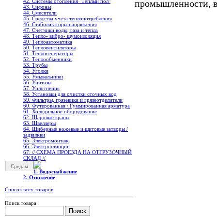
42. Системы отопления "Теплый пол"
промышленности, в
43. Сифоны
44. Смесители
45. Средства учета теплопотребления
46. Стабилизаторы напряжения
47. Счетчики воды, газа и тепла
48. Тепло- вибро- шумоизоляция
49. Теплоавтоматика
50. Тепловентиляторы
51. Теплогенераторы
52. Теплообменники
53. Трубы
54. Уголки
55. Умывальники
56. Унитазы
57. Уплотнения
58. Установки для очистки сточных вод
59. Фильтры, грязевики и грязеотделители
60. Футерованная / Гуммированная арматура
61. Холодильное oборудование
62. Шаровые краны
63. Швеллеры
64. Шиберные ножевые и щитовые затворы /
задвижки
65. Электромонтаж
66. Электростанции
67. // СХЕМА ПРОЕЗДА НА ОТГРУЗОЧНЫЙ
СКЛАД //
Средам
1. Водоснабжение
2. Отопление
Список всех товаров
Поиск товара