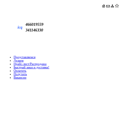
466019559
icq
341146330
Представляемся
Делаем
Прайс-лист/Распродажа
Быстрый заказ и доставка!
Оплатить
Получить
Вакансии