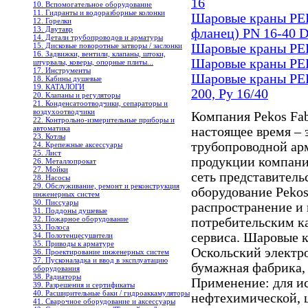
16
10. Вспомогательное оборудование
11. Гидранты и водоразборные колонки
Шаровые краны PEK
12. Горелки
13. Двутавр
фланец) PN 16-40 
14. Детали трубопроводов и арматуры
15. Дисковые поворотные затворы / заслонки
Шаровые краны PE
16. Задвижки, вентили, клапаны, штоки,
Шаровые краны PEK
штурвалы, коверы, опорные плиты...
17. Инструменты
Шаровые краны PEK
18. Кабины душевые
19. КАТАЛОГИ
200, Ру 16/40
20. Клапаны и регуляторы
21. Конденсатоотводчики, сепараторы и
воздухоотводчики
Компания Pekos Fabr
22. Контрольно-измерительные приборы и
автоматика
настоящее время – 
23. Котлы
трубопроводной ар
24. Крепежные аксессуары
25. Лист
продукции компании
26. Металлопрокат
27. Мойки
сеть представитель
28. Насосы
29. Обслуживание, ремонт и реконструкция
оборудование Peko
инженерных систем
30. Писсуары
распространение и
31. Поддоны душевые
32. Пожарное оборудование
потребительским к
33. Полоса
сервиса. Шаровые к
34. Полотенцесушители
35. Приводы к арматуре
Оскольский электр
36. Проектирование инженерных систем
37. Пусконаладка и ввод в эксплуатацию
бумажная фабрика,
оборудования
38. Радиаторы
Применение: для ис
39. Разрешения и сертификаты
40. Расширительные баки / гидроаккамуляторы
нефтехимической, 
41. Сварочное оборудование и аксессуары