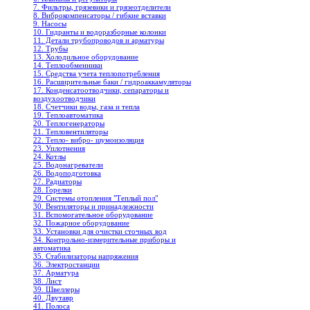
7. Фильтры, грязевики и грязеотделители
8. Виброкомпенсаторы / гибкие вставки
9. Насосы
10. Гидранты и водоразборные колонки
11. Детали трубопроводов и арматуры
12. Трубы
13. Холодильное oборудование
14. Теплообменники
15. Средства учета теплопотребления
16. Расширительные баки / гидроаккамуляторы
17. Конденсатоотводчики, сепараторы и
воздухоотводчики
18. Счетчики воды, газа и тепла
19. Теплоавтоматика
20. Теплогенераторы
21. Тепловентиляторы
22. Тепло- вибро- шумоизоляция
23. Уплотнения
24. Котлы
25. Водонагреватели
26. Водоподготовка
27. Радиаторы
28. Горелки
29. Системы отопления "Теплый пол"
30. Вентиляторы и принадлежности
31. Вспомогательное оборудование
32. Пожарное оборудование
33. Установки для очистки сточных вод
34. Контрольно-измерительные приборы и
автоматика
35. Стабилизаторы напряжения
36. Электростанции
37. Арматура
38. Лист
39. Швеллеры
40. Двутавр
41. Полоса