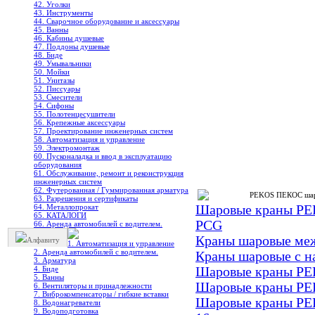
42. Уголки
43. Инструменты
44. Сварочное оборудование и аксессуары
45. Ванны
46. Кабины душевые
47. Поддоны душевые
48. Биде
49. Умывальники
50. Мойки
51. Унитазы
52. Писсуары
53. Смесители
54. Сифоны
55. Полотенцесушители
56. Крепежные аксессуары
57. Проектирование инженерных систем
58. Автоматизация и управление
59. Электромонтаж
60. Пусконаладка и ввод в эксплуатацию
оборудования
61. Обслуживание, ремонт и реконструкция
инженерных систем
62. Футерованная / Гуммированная арматура
PEKOS ПЕКОС шар
63. Разрешения и сертификаты
64. Металлопрокат
Шаровые краны P
65. КАТАЛОГИ
PCG
66. Аренда автомобилей с водителем.
Краны шаровые ме
Алфавиту
1. Автоматизация и управление
2. Аренда автомобилей с водителем.
Краны шаровые с н
3. Арматура
4. Биде
Шаровые краны PEK
5. Ванны
Шаровые краны PEK
6. Вентиляторы и принадлежности
7. Виброкомпенсаторы / гибкие вставки
Шаровые краны PEKO
8. Водонагреватели
9. Водоподготовка