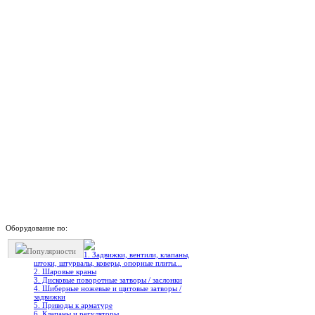
Оборудование по:
Популярности
1. Задвижки, вентили, клапаны,
штоки, штурвалы, коверы, опорные плиты...
2. Шаровые краны
3. Дисковые поворотные затворы / заслонки
4. Шиберные ножевые и щитовые затворы /
задвижки
5. Приводы к арматуре
6. Клапаны и регуляторы