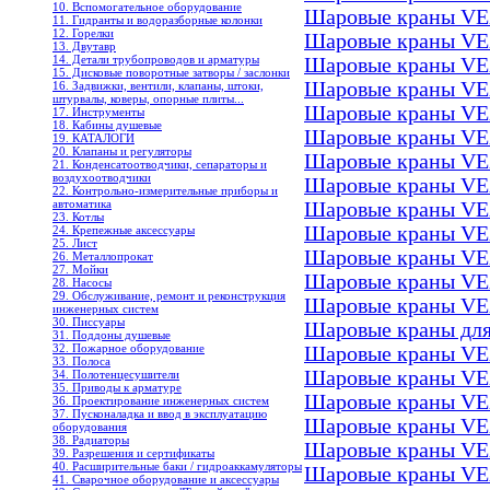
10. Вспомогательное оборудование
Шаровые краны VE
11. Гидранты и водоразборные колонки
12. Горелки
Шаровые краны VE
13. Двутавр
14. Детали трубопроводов и арматуры
Шаровые краны VE
15. Дисковые поворотные затворы / заслонки
Шаровые краны VE
16. Задвижки, вентили, клапаны, штоки,
штурвалы, коверы, опорные плиты...
Шаровые краны VE
17. Инструменты
18. Кабины душевые
Шаровые краны VE
19. КАТАЛОГИ
20. Клапаны и регуляторы
Шаровые краны VE
21. Конденсатоотводчики, сепараторы и
воздухоотводчики
Шаровые краны VE
22. Контрольно-измерительные приборы и
автоматика
Шаровые краны VE
23. Котлы
Шаровые краны VE
24. Крепежные аксессуары
25. Лист
Шаровые краны VE
26. Металлопрокат
27. Мойки
Шаровые краны VE
28. Насосы
29. Обслуживание, ремонт и реконструкция
Шаровые краны VE
инженерных систем
30. Писсуары
Шаровые краны дл
31. Поддоны душевые
32. Пожарное оборудование
Шаровые краны VE
33. Полоса
Шаровые краны VE
34. Полотенцесушители
35. Приводы к арматуре
Шаровые краны VE
36. Проектирование инженерных систем
37. Пусконаладка и ввод в эксплуатацию
Шаровые краны VE
оборудования
38. Радиаторы
Шаровые краны VE
39. Разрешения и сертификаты
40. Расширительные баки / гидроаккамуляторы
Шаровые краны VE
41. Сварочное оборудование и аксессуары