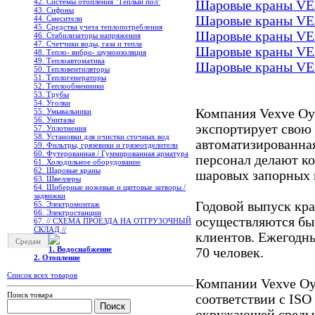
42. Системы отопления "Теплый пол"
Шаровые краны VE
43. Сифоны
Шаровые краны VE
44. Смесители
45. Средства учета теплопотребления
Шаровые краны VE
46. Стабилизаторы напряжения
47. Счетчики воды, газа и тепла
Шаровые краны VE
48. Тепло- вибро- шумоизоляция
49. Теплоавтоматика
Шаровые краны VE
50. Тепловентиляторы
51. Теплогенераторы
52. Теплообменники
53. Трубы
54. Уголки
Компания Vexve Oy 
55. Умывальники
56. Унитазы
экспортирует свою
57. Уплотнения
58. Установки для очистки сточных вод
автоматизированна
59. Фильтры, грязевики и грязеотделители
60. Футерованная / Гуммированная арматура
персонал делают к
61. Холодильное oборудование
62. Шаровые краны
шаровых запорных 
63. Швеллеры
64. Шиберные ножевые и щитовые затворы /
задвижки
Годовой выпуск кра
65. Электромонтаж
66. Электростанции
осуществляются бы
67. // СХЕМА ПРОЕЗДА НА ОТГРУЗОЧНЫЙ
СКЛАД //
клиентов. Ежегодны
Средам
1. Водоснабжение
70 человек.
2. Отопление
Список всех товаров
Компании Vexve Oy 
Поиск товара
соответствии с ISO
окружающей среды 