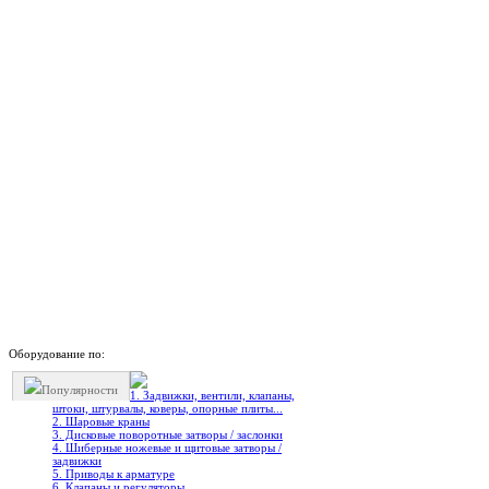
Оборудование по:
Популярности
1. Задвижки, вентили, клапаны,
штоки, штурвалы, коверы, опорные плиты...
2. Шаровые краны
3. Дисковые поворотные затворы / заслонки
4. Шиберные ножевые и щитовые затворы /
задвижки
5. Приводы к арматуре
6. Клапаны и регуляторы