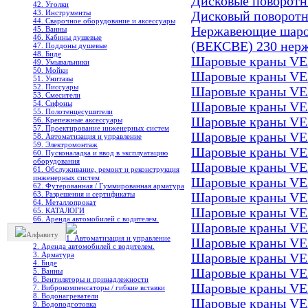
Дисковые поворотн
42. Уголки
43. Инструменты
Дисковый поворотн
44. Сварочное оборудование и аксессуары
Нержавеющие шар
45. Ванны
46. Кабины душевые
(ВЕКСВЕ) 230 нер
47. Поддоны душевые
48. Биде
Шаровые краны VE
49. Умывальники
50. Мойки
Шаровые краны VE
51. Унитазы
52. Писсуары
Шаровые краны VE
53. Смесители
54. Сифоны
Шаровые краны VE
55. Полотенцесушители
Шаровые краны V
56. Крепежные аксессуары
57. Проектирование инженерных систем
Шаровые краны VE
58. Автоматизация и управление
59. Электромонтаж
Шаровые краны VE
60. Пусконаладка и ввод в эксплуатацию
оборудования
Шаровые краны VE
61. Обслуживание, ремонт и реконструкция
инженерных систем
Шаровые краны VE
62. Футерованная / Гуммированная арматура
63. Разрешения и сертификаты
Шаровые краны VE
64. Металлопрокат
Шаровые краны VE
65. КАТАЛОГИ
66. Аренда автомобилей с водителем.
Шаровые краны VE
Алфавиту
1. Автоматизация и управление
Шаровые краны VE
2. Аренда автомобилей с водителем.
3. Арматура
Шаровые краны VE
4. Биде
Шаровые краны VE
5. Ванны
6. Вентиляторы и принадлежности
Шаровые краны VE
7. Виброкомпенсаторы / гибкие вставки
8. Водонагреватели
Шаровые краны VE
9. Водоподготовка