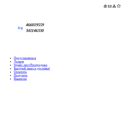
466019559
icq
341146330
Представляемся
Делаем
Прайс-лист/Распродажа
Быстрый заказ и доставка!
Оплатить
Получить
Вакансии