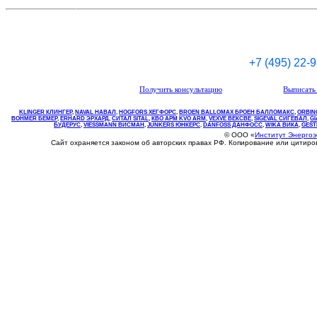
+7 (495) 22-
Получить консультацию
Выписать 
KLINGER КЛИНГЕР
,
NAVAL НАВАЛ
,
НOGFORS ХЕГФОРС
,
BROEN BALLOMAX БРОЕН БАЛЛОМАКС
,
ORBIN
BOHMER БЕМЕР
,
ERHARD ЭРХАРД
,
СИТАЛ SITAL
,
КВО
АРМ
KVO
ARM
,
VEXVE ВЕКСВЕ
,
SIGEVAL СИГЕВАЛ
,
G
БУДЕРУС
,
VIESSMANN ВИСМАН
,
JUNKERS ЮНКЕРС
.
DANFOSS ДАНФОСС
,
WIKA ВИКА
,
GEST
© ООО «
Институт Энерго
Сайт охраняется законом об авторских правах РФ. Копирование или цитир