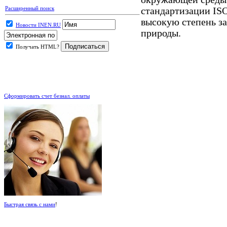
Расширенный поиск
стандартизации ISO
высокую степень з
Новости INEN.RU
природы.
Получать HTML?
.
Сформировать счет безнал. оплаты
Быстрая связь с нами
!