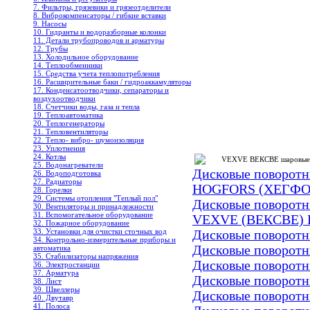
7. Фильтры, грязевики и грязеотделители
8. Виброкомпенсаторы / гибкие вставки
9. Насосы
10. Гидранты и водоразборные колонки
11. Детали трубопроводов и арматуры
12. Трубы
13. Холодильное oборудование
14. Теплообменники
15. Средства учета теплопотребления
16. Расширительные баки / гидроаккамуляторы
17. Конденсатоотводчики, сепараторы и
воздухоотводчики
18. Счетчики воды, газа и тепла
19. Теплоавтоматика
20. Теплогенераторы
21. Тепловентиляторы
22. Тепло- вибро- шумоизоляция
23. Уплотнения
24. Котлы
VEXVE ВЕКСВЕ шаровые к
25. Водонагреватели
Дисковые поворот
26. Водоподготовка
27. Радиаторы
HOGFORS (ХЕГФОР
28. Горелки
29. Системы отопления "Теплый пол"
Дисковые поворот
30. Вентиляторы и принадлежности
31. Вспомогательное оборудование
VEXVE (ВЕКСВЕ) B
32. Пожарное оборудование
33. Установки для очистки сточных вод
Дисковые поворотн
34. Контрольно-измерительные приборы и
Дисковые поворотн
автоматика
35. Стабилизаторы напряжения
Дисковые поворотн
36. Электростанции
37. Арматура
Дисковые поворотн
38. Лист
39. Швеллеры
Дисковые поворотн
40. Двутавр
41. Полоса