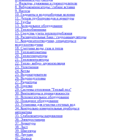
7. Фильтры, грязевики и грязеотделители
8. Виброкомпенсаторы / гибкие вставки
9. Насосы
10. Гидранты и водоразборные колонки
11. Детали трубопроводов и арматуры
12. Трубы
13. Холодильное oборудование
14. Теплообменники
15. Средства учета теплопотребления
16. Расширительные баки / гидроаккамуляторы
17. Конденсатоотводчики, сепараторы и
воздухоотводчики
18. Счетчики воды, газа и тепла
19. Теплоавтоматика
20. Теплогенераторы
21. Тепловентиляторы
22. Тепло- вибро- шумоизоляция
23. Уплотнения
24. Котлы
25. Водонагреватели
26. Водоподготовка
27. Радиаторы
28. Горелки
29. Системы отопления "Теплый пол"
30. Вентиляторы и принадлежности
31. Вспомогательное оборудование
32. Пожарное оборудование
33. Установки для очистки сточных вод
34. Контрольно-измерительные приборы и
автоматика
35. Стабилизаторы напряжения
36. Электростанции
37. Арматура
38. Лист
39. Швеллеры
40. Двутавр
41. Полоса