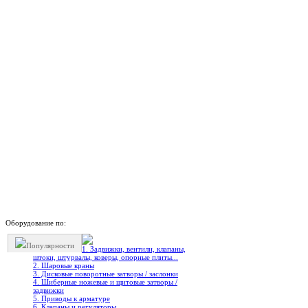
Оборудование по:
Популярности
1. Задвижки, вентили, клапаны,
штоки, штурвалы, коверы, опорные плиты...
2. Шаровые краны
3. Дисковые поворотные затворы / заслонки
4. Шиберные ножевые и щитовые затворы /
задвижки
5. Приводы к арматуре
6. Клапаны и регуляторы