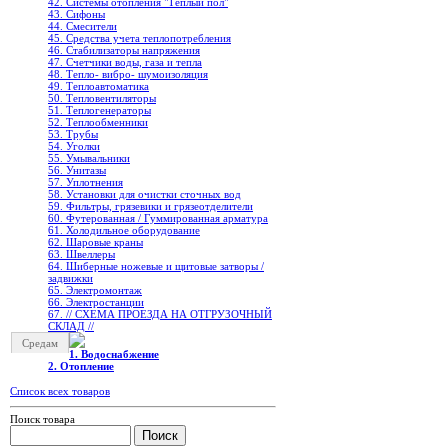
42. Системы отопления "Теплый пол"
43. Сифоны
44. Смесители
45. Средства учета теплопотребления
46. Стабилизаторы напряжения
47. Счетчики воды, газа и тепла
48. Тепло- вибро- шумоизоляция
49. Теплоавтоматика
50. Тепловентиляторы
51. Теплогенераторы
52. Теплообменники
53. Трубы
54. Уголки
55. Умывальники
56. Унитазы
57. Уплотнения
58. Установки для очистки сточных вод
59. Фильтры, грязевики и грязеотделители
60. Футерованная / Гуммированная арматура
61. Холодильное oборудование
62. Шаровые краны
63. Швеллеры
64. Шиберные ножевые и щитовые затворы /
задвижки
65. Электромонтаж
66. Электростанции
67. // СХЕМА ПРОЕЗДА НА ОТГРУЗОЧНЫЙ
СКЛАД //
Средам
1. Водоснабжение
2. Отопление
Список всех товаров
Поиск товара