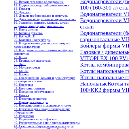
Водонагреватели (б
10. Вспомогательное оборудование
11. Гидранты и водоразборные колонки
100 (160-300 л) ст
12. Горелки
13. Двутавр
Водонагреватели V
14. Детали трубопроводов и арматуры
15. Дисковые поворотные затворы / заслонки
Водонагреватели 
16. Задвижки, вентили, клапаны, штоки,
стали
штурвалы, коверы, опорные плиты...
17. Инструменты
Водонагреватели (б
18. Кабины душевые
19. КАТАЛОГИ
горизонтальные V
20. Клапаны и регуляторы
21. Конденсатоотводчики, сепараторы и
Бойлеры фирмы VI
воздухоотводчики
22. Контрольно-измерительные приборы и
Газовые / дизельны
автоматика
23. Котлы
VITOPLEX 100 PV1 
24. Крепежные аксессуары
Котлы комбиниров
25. Лист
26. Металлопрокат
Котлы напольные 
27. Мойки
28. Насосы
Котлы напольные 
29. Обслуживание, ремонт и реконструкция
инженерных систем
Напольные
Котлы г
30. Писсуары
31. Поддоны душевые
100/KK2 фирмы VI
32. Пожарное оборудование
33. Полоса
34. Полотенцесушители
35. Приводы к арматуре
36. Проектирование инженерных систем
37. Пусконаладка и ввод в эксплуатацию
оборудования
38. Радиаторы
39. Разрешения и сертификаты
40. Расширительные баки / гидроаккамуляторы
41. Сварочное оборудование и аксессуары