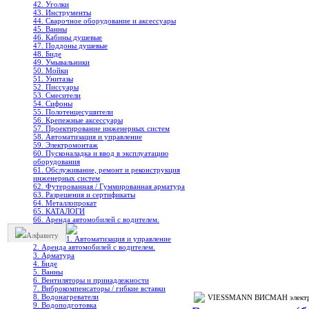
42. Уголки
43. Инструменты
44. Сварочное оборудование и аксессуары
45. Ванны
46. Кабины душевые
47. Поддоны душевые
48. Биде
49. Умывальники
50. Мойки
51. Унитазы
52. Писсуары
53. Смесители
54. Сифоны
55. Полотенцесушители
56. Крепежные аксессуары
57. Проектирование инженерных систем
58. Автоматизация и управление
59. Электромонтаж
60. Пусконаладка и ввод в эксплуатацию
оборудования
61. Обслуживание, ремонт и реконструкция
инженерных систем
62. Футерованная / Гуммированная арматура
63. Разрешения и сертификаты
64. Металлопрокат
65. КАТАЛОГИ
66. Аренда автомобилей с водителем.
Алфавиту
1. Автоматизация и управление
2. Аренда автомобилей с водителем.
3. Арматура
4. Биде
5. Ванны
6. Вентиляторы и принадлежности
7. Виброкомпенсаторы / гибкие вставки
8. Водонагреватели
VIESSMANN ВИСМАН электричес
9. Водоподготовка