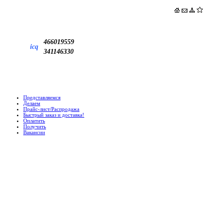
466019559
icq
341146330
Представляемся
Делаем
Прайс-лист/Распродажа
Быстрый заказ и доставка!
Оплатить
Получить
Вакансии