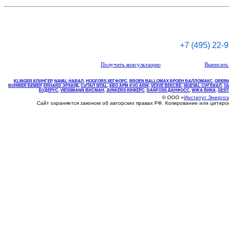
+7 (495) 22-
Получить консультацию
Выписать 
KLINGER КЛИНГЕР
,
NAVAL НАВАЛ
,
НOGFORS ХЕГФОРС
,
BROEN BALLOMAX БРОЕН БАЛЛОМАКС
,
ORBIN
BOHMER БЕМЕР
,
ERHARD ЭРХАРД
,
СИТАЛ SITAL
,
КВО
АРМ
KVO
ARM
,
VEXVE ВЕКСВЕ
,
SIGEVAL СИГЕВАЛ
,
G
БУДЕРУС
,
VIESSMANN ВИСМАН
,
JUNKERS ЮНКЕРС
.
DANFOSS ДАНФОСС
,
WIKA ВИКА
,
GEST
© ООО «
Институт Энерго
Сайт охраняется законом об авторских правах РФ. Копирование или цитир