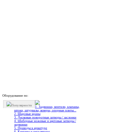
Оборудование по:
Популярности
1. Задвижки, вентили, клапаны,
штоки, штурвалы, коверы, опорные плиты...
2. Шаровые краны
3. Дисковые поворотные затворы / заслонки
4. Шиберные ножевые и щитовые затворы /
задвижки
5. Приводы к арматуре
6. Клапаны и регуляторы