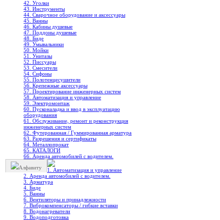
42. Уголки
43. Инструменты
44. Сварочное оборудование и аксессуары
45. Ванны
46. Кабины душевые
47. Поддоны душевые
48. Биде
49. Умывальники
50. Мойки
51. Унитазы
52. Писсуары
53. Смесители
54. Сифоны
55. Полотенцесушители
56. Крепежные аксессуары
57. Проектирование инженерных систем
58. Автоматизация и управление
59. Электромонтаж
60. Пусконаладка и ввод в эксплуатацию
оборудования
61. Обслуживание, ремонт и реконструкция
инженерных систем
62. Футерованная / Гуммированная арматура
63. Разрешения и сертификаты
64. Металлопрокат
65. КАТАЛОГИ
66. Аренда автомобилей с водителем.
Алфавиту
1. Автоматизация и управление
2. Аренда автомобилей с водителем.
3. Арматура
4. Биде
5. Ванны
6. Вентиляторы и принадлежности
7. Виброкомпенсаторы / гибкие вставки
8. Водонагреватели
9. Водоподготовка