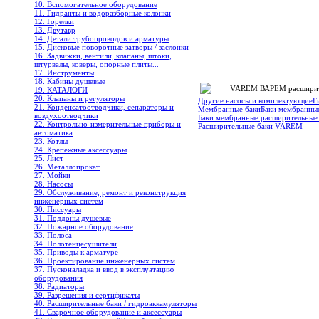
10. Вспомогательное оборудование
11. Гидранты и водоразборные колонки
12. Горелки
13. Двутавр
14. Детали трубопроводов и арматуры
15. Дисковые поворотные затворы / заслонки
16. Задвижки, вентили, клапаны, штоки,
штурвалы, коверы, опорные плиты...
17. Инструменты
18. Кабины душевые
VAREM ВАРЕМ расширите
19. КАТАЛОГИ
20. Клапаны и регуляторы
Другие насосы и комплектующие
Г
21. Конденсатоотводчики, сепараторы и
Мембранные баки
Баки мембранные
воздухоотводчики
Баки мембранные расширительные V
22. Контрольно-измерительные приборы и
Расширительные баки VAREM
автоматика
23. Котлы
24. Крепежные аксессуары
25. Лист
26. Металлопрокат
27. Мойки
28. Насосы
29. Обслуживание, ремонт и реконструкция
инженерных систем
30. Писсуары
31. Поддоны душевые
32. Пожарное оборудование
33. Полоса
34. Полотенцесушители
35. Приводы к арматуре
36. Проектирование инженерных систем
37. Пусконаладка и ввод в эксплуатацию
оборудования
38. Радиаторы
39. Разрешения и сертификаты
40. Расширительные баки / гидроаккамуляторы
41. Сварочное оборудование и аксессуары