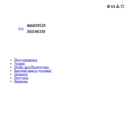
466019559
icq
341146330
Представляемся
Делаем
Прайс-лист/Распродажа
Быстрый заказ и доставка!
Оплатить
Получить
Вакансии