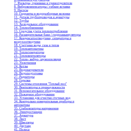
7. Фильтры, грязевики и грязеотделители
8. Виброкомпенсаторы / гибкие вставки
9. Насосы
10. Гидранты и водоразборные колонки
11. Детали трубопроводов и арматуры
12. Трубы
13. Холодильное oборудование
14. Теплообменники
15. Средства учета теплопотребления
16. Расширительные баки / гидроаккамуляторы
17. Конденсатоотводчики, сепараторы и
воздухоотводчики
18. Счетчики воды, газа и тепла
19. Теплоавтоматика
20. Теплогенераторы
21. Тепловентиляторы
22. Тепло- вибро- шумоизоляция
23. Уплотнения
24. Котлы
25. Водонагреватели
26. Водоподготовка
27. Радиаторы
28. Горелки
29. Системы отопления "Теплый пол"
30. Вентиляторы и принадлежности
31. Вспомогательное оборудование
32. Пожарное оборудование
33. Установки для очистки сточных вод
34. Контрольно-измерительные приборы и
автоматика
35. Стабилизаторы напряжения
36. Электростанции
37. Арматура
38. Лист
39. Швеллеры
40. Двутавр
41. Полоса