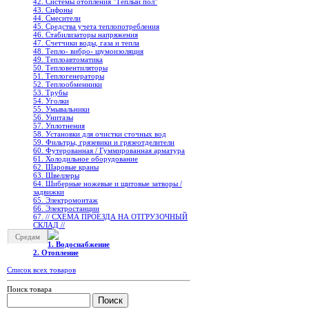
42. Системы отопления "Теплый пол"
43. Сифоны
44. Смесители
45. Средства учета теплопотребления
46. Стабилизаторы напряжения
47. Счетчики воды, газа и тепла
48. Тепло- вибро- шумоизоляция
49. Теплоавтоматика
50. Тепловентиляторы
51. Теплогенераторы
52. Теплообменники
53. Трубы
54. Уголки
55. Умывальники
56. Унитазы
57. Уплотнения
58. Установки для очистки сточных вод
59. Фильтры, грязевики и грязеотделители
60. Футерованная / Гуммированная арматура
61. Холодильное oборудование
62. Шаровые краны
63. Швеллеры
64. Шиберные ножевые и щитовые затворы /
задвижки
65. Электромонтаж
66. Электростанции
67. // СХЕМА ПРОЕЗДА НА ОТГРУЗОЧНЫЙ
СКЛАД //
Средам
1. Водоснабжение
2. Отопление
Список всех товаров
Поиск товара