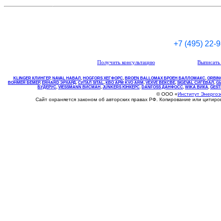
+7 (495) 22-
Получить консультацию
Выписать 
KLINGER КЛИНГЕР
,
NAVAL НАВАЛ
,
НOGFORS ХЕГФОРС
,
BROEN BALLOMAX БРОЕН БАЛЛОМАКС
,
ORBIN
BOHMER БЕМЕР
,
ERHARD ЭРХАРД
,
СИТАЛ SITAL
,
КВО
АРМ
KVO
ARM
,
VEXVE ВЕКСВЕ
,
SIGEVAL СИГЕВАЛ
,
G
БУДЕРУС
,
VIESSMANN ВИСМАН
,
JUNKERS ЮНКЕРС
.
DANFOSS ДАНФОСС
,
WIKA ВИКА
,
GEST
© ООО «
Институт Энерго
Сайт охраняется законом об авторских правах РФ. Копирование или цитир