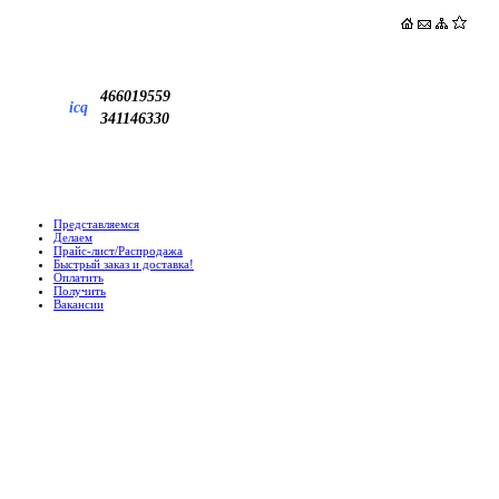
466019559
icq
341146330
Представляемся
Делаем
Прайс-лист/Распродажа
Быстрый заказ и доставка!
Оплатить
Получить
Вакансии