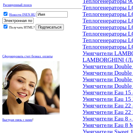
Теплогенераторы 90
Расширенный поиск
Теплогенераторы LG
Теплогенераторы LG
Новости INEN.RU
Теплогенераторы LG
Теплогенераторы LG
Получать HTML?
Теплогенераторы LG
Теплогенераторы LG
Теплогенераторы LG
.
Умягчители LAM
Сформировать счет безнал. оплаты
LAMBORGHINI (
Умягчители Doub
Умягчители Doub
Умягчители Doub
Умягчители Doub
Умягчители Eau 
Умягчители Eau 
Умягчители Eau 
Умягчители Eau 
Умягчители Eau 
Быстрая связь с нами
!
Умягчители Eau 
Умягчители Swee