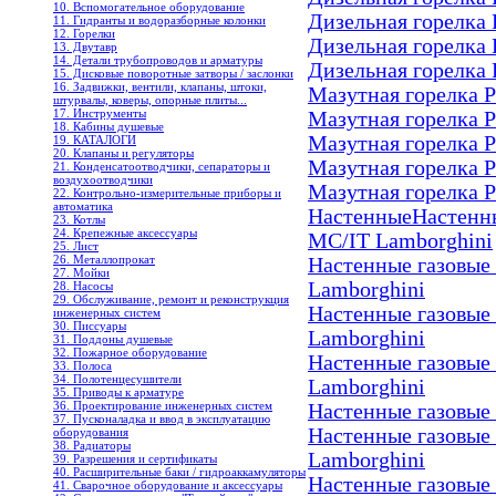
10. Вспомогательное оборудование
Дизельная горелка 
11. Гидранты и водоразборные колонки
12. Горелки
Дизельная горелка 
13. Двутавр
14. Детали трубопроводов и арматуры
Дизельная горелка 
15. Дисковые поворотные затворы / заслонки
16. Задвижки, вентили, клапаны, штоки,
Мазутная горелка P
штурвалы, коверы, опорные плиты...
17. Инструменты
Мазутная горелка P
18. Кабины душевые
Мазутная горелка P
19. КАТАЛОГИ
20. Клапаны и регуляторы
Мазутная горелка P
21. Конденсатоотводчики, сепараторы и
воздухоотводчики
Мазутная горелка P
22. Контрольно-измерительные приборы и
автоматика
Настенные
Настенны
23. Котлы
24. Крепежные аксессуары
MC/IT Lamborghini
25. Лист
26. Металлопрокат
Настенные газовые
27. Мойки
Lamborghini
28. Насосы
29. Обслуживание, ремонт и реконструкция
Настенные газовые 
инженерных систем
30. Писсуары
Lamborghini
31. Поддоны душевые
32. Пожарное оборудование
Настенные газовые 
33. Полоса
34. Полотенцесушители
Lamborghini
35. Приводы к арматуре
36. Проектирование инженерных систем
Настенные газовые
37. Пусконаладка и ввод в эксплуатацию
Настенные газовые
оборудования
38. Радиаторы
Lamborghini
39. Разрешения и сертификаты
40. Расширительные баки / гидроаккамуляторы
Настенные газовые
41. Сварочное оборудование и аксессуары