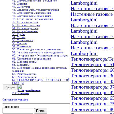
42. Системы отопления "Теплый пол"
Lamborghini
43. Сифоны
44. Смесители
Настенные газовые
45. Средства учета теплопотребления
46. Стабилизаторы напряжения
Настенные газовые
47. Счетчики воды, газа и тепла
Lamborghini
48. Тепло- вибро- шумоизоляция
49. Теплоавтоматика
Настенные газовые
50. Тепловентиляторы
51. Теплогенераторы
Lamborghini
52. Теплообменники
53. Трубы
Настенные газовые
54. Уголки
55. Умывальники
Lamborghini
56. Унитазы
57. Уплотнения
Настенные газовые
58. Установки для очистки сточных вод
Lamborghini
59. Фильтры, грязевики и грязеотделители
60. Футерованная / Гуммированная арматура
Теплогенераторы
Те
61. Холодильное oборудование
62. Шаровые краны
Теплогенераторы 51
63. Швеллеры
64. Шиберные ножевые и щитовые затворы /
Теплогенераторы 60
задвижки
65. Электромонтаж
Теплогенераторы 30
66. Электростанции
67. // СХЕМА ПРОЕЗДА НА ОТГРУЗОЧНЫЙ
Теплогенераторы 35
СКЛАД //
Теплогенераторы 37
Средам
1. Водоснабжение
Теплогенераторы 42
2. Отопление
Теплогенераторы 65
Список всех товаров
Теплогенераторы 75
Поиск товара
Теплогенераторы 80