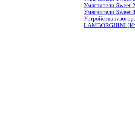
Умягчители Swee
Умягчители Swee
Устройства газогор
LAMBORGHINI (Итал