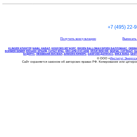
+7 (495) 22-
Получить консультацию
Выписать 
KLINGER КЛИНГЕР
,
NAVAL НАВАЛ
,
НOGFORS ХЕГФОРС
,
BROEN BALLOMAX БРОЕН БАЛЛОМАКС
,
ORBIN
BOHMER БЕМЕР
,
ERHARD ЭРХАРД
,
СИТАЛ SITAL
,
КВО
АРМ
KVO
ARM
,
VEXVE ВЕКСВЕ
,
SIGEVAL СИГЕВАЛ
,
G
БУДЕРУС
,
VIESSMANN ВИСМАН
,
JUNKERS ЮНКЕРС
.
DANFOSS ДАНФОСС
,
WIKA ВИКА
,
GEST
© ООО «
Институт Энерго
Сайт охраняется законом об авторских правах РФ. Копирование или цитир