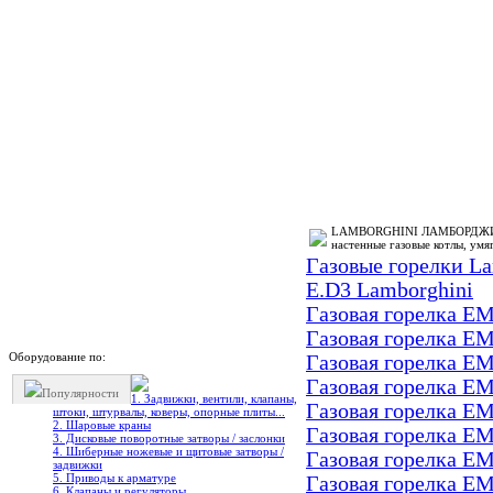
LAMBORGHINI ЛАМБОРДЖИНИ Л
настенные газовые котлы, умя
Газовые горелки La
E.D3 Lamborghini
Газовая горелка EM
Газовая горелка EM
Оборудование по:
Газовая горелка EM
Газовая горелка EM
Популярности
1. Задвижки, вентили, клапаны,
Газовая горелка EM
штоки, штурвалы, коверы, опорные плиты...
2. Шаровые краны
Газовая горелка EM
3. Дисковые поворотные затворы / заслонки
4. Шиберные ножевые и щитовые затворы /
Газовая горелка EM
задвижки
5. Приводы к арматуре
Газовая горелка EM
6. Клапаны и регуляторы