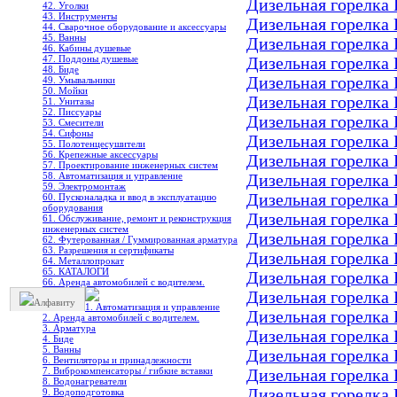
Дизельная горелка 
42. Уголки
43. Инструменты
Дизельная горелка 
44. Сварочное оборудование и аксессуары
45. Ванны
Дизельная горелка 
46. Кабины душевые
47. Поддоны душевые
Дизельная горелка 
48. Биде
Дизельная горелка 
49. Умывальники
50. Мойки
Дизельная горелка 
51. Унитазы
52. Писсуары
Дизельная горелка 
53. Смесители
54. Сифоны
Дизельная горелка 
55. Полотенцесушители
56. Крепежные аксессуары
Дизельная горелка 
57. Проектирование инженерных систем
58. Автоматизация и управление
Дизельная горелка 
59. Электромонтаж
Дизельная горелка 
60. Пусконаладка и ввод в эксплуатацию
оборудования
Дизельная горелка 
61. Обслуживание, ремонт и реконструкция
инженерных систем
Дизельная горелка 
62. Футерованная / Гуммированная арматура
63. Разрешения и сертификаты
Дизельная горелка 
64. Металлопрокат
65. КАТАЛОГИ
Дизельная горелка 
66. Аренда автомобилей с водителем.
Дизельная горелка 
Алфавиту
1. Автоматизация и управление
Дизельная горелка 
2. Аренда автомобилей с водителем.
3. Арматура
Дизельная горелка 
4. Биде
5. Ванны
Дизельная горелка 
6. Вентиляторы и принадлежности
7. Виброкомпенсаторы / гибкие вставки
Дизельная горелка 
8. Водонагреватели
Дизельная горелка 
9. Водоподготовка