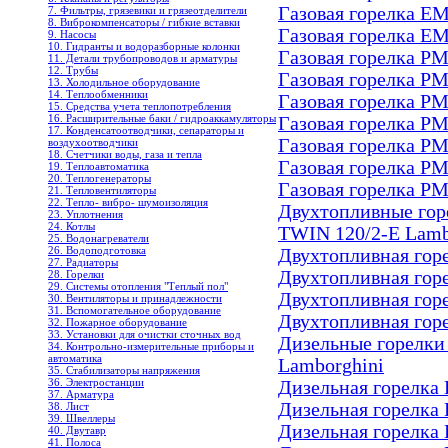
Газовая горелка EM
7. Фильтры, грязевики и грязеотделители
8. Виброкомпенсаторы / гибкие вставки
Газовая горелка EM
9. Насосы
10. Гидранты и водоразборные колонки
Газовая горелка PM
11. Детали трубопроводов и арматуры
12. Трубы
Газовая горелка PM
13. Холодильное oборудование
14. Теплообменники
Газовая горелка PM
15. Средства учета теплопотребления
16. Расширительные баки / гидроаккамуляторы
Газовая горелка PM
17. Конденсатоотводчики, сепараторы и
Газовая горелка PM
воздухоотводчики
18. Счетчики воды, газа и тепла
Газовая горелка PM
19. Теплоавтоматика
20. Теплогенераторы
Газовая горелка PM
21. Тепловентиляторы
22. Тепло- вибро- шумоизоляция
Двухтопливные гор
23. Уплотнения
24. Котлы
TWIN 120/2-E Lamb
25. Водонагреватели
26. Водоподготовка
Двухтопливная гор
27. Радиаторы
Двухтопливная гор
28. Горелки
29. Системы отопления "Теплый пол"
Двухтопливная гор
30. Вентиляторы и принадлежности
31. Вспомогательное оборудование
Двухтопливная гор
32. Пожарное оборудование
33. Установки для очистки сточных вод
Дизельные горелки
34. Контрольно-измерительные приборы и
автоматика
Lamborghini
35. Стабилизаторы напряжения
36. Электростанции
Дизельная горелка 
37. Арматура
Дизельная горелка 
38. Лист
39. Швеллеры
Дизельная горелка 
40. Двутавр
41. Полоса