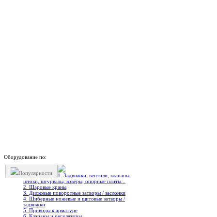
Оборудование по:
Популярности
1. Задвижки, вентили, клапаны,
штоки, штурвалы, коверы, опорные плиты...
2. Шаровые краны
3. Дисковые поворотные затворы / заслонки
4. Шиберные ножевые и щитовые затворы /
задвижки
5. Приводы к арматуре
6. Клапаны и регуляторы