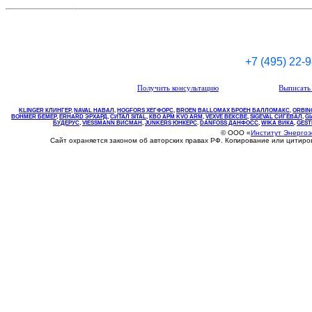
+7 (495) 22-
Получить консультацию
Выписать 
KLINGER КЛИНГЕР
,
NAVAL НАВАЛ
,
НOGFORS ХЕГФОРС
,
BROEN BALLOMAX БРОЕН БАЛЛОМАКС
,
ORBIN
BOHMER БЕМЕР
,
ERHARD ЭРХАРД
,
СИТАЛ SITAL
,
КВО
АРМ
KVO
ARM
,
VEXVE ВЕКСВЕ
,
SIGEVAL СИГЕВАЛ
,
G
БУДЕРУС
,
VIESSMANN ВИСМАН
,
JUNKERS ЮНКЕРС
.
DANFOSS ДАНФОСС
,
WIKA ВИКА
,
GEST
© ООО «
Институт Энерго
Сайт охраняется законом об авторских правах РФ. Копирование или цитир