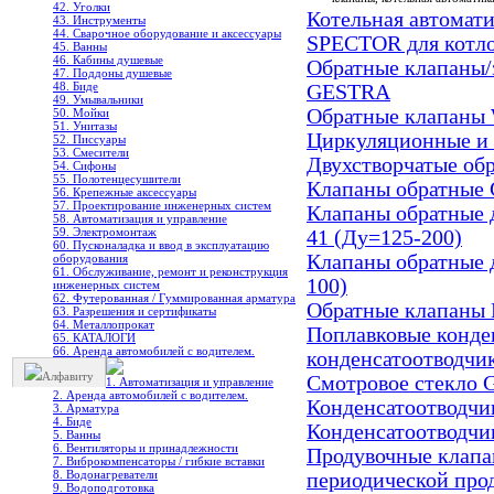
42. Уголки
Котельная автомат
43. Инструменты
44. Сварочное оборудование и аксессуары
SPECTOR для котл
45. Ванны
46. Кабины душевые
Обратные клапаны
47. Поддоны душевые
48. Биде
GESTRA
49. Умывальники
Обратные клапан
50. Мойки
51. Унитазы
Циркуляционные и
52. Писсуары
53. Смесители
Двухстворчатые о
54. Сифоны
55. Полотенцесушители
Клапаны обратные
56. Крепежные аксессуары
57. Проектирование инженерных систем
Клапаны обратные
58. Автоматизация и управление
59. Электромонтаж
41 (Ду=125-200)
60. Пусконаладка и ввод в эксплуатацию
Клапаны обратные
оборудования
61. Обслуживание, ремонт и реконструкция
100)
инженерных систем
62. Футерованная / Гуммированная арматура
Обратные клапан
63. Разрешения и сертификаты
64. Металлопрокат
Поплавковые конде
65. КАТАЛОГИ
66. Аренда автомобилей с водителем.
конденсатоотводч
Алфавиту
Смотровое стекло
1. Автоматизация и управление
2. Аренда автомобилей с водителем.
Конденсатоотводч
3. Арматура
4. Биде
Конденсатоотводч
5. Ванны
6. Вентиляторы и принадлежности
Продувочные клап
7. Виброкомпенсаторы / гибкие вставки
8. Водонагреватели
периодической про
9. Водоподготовка