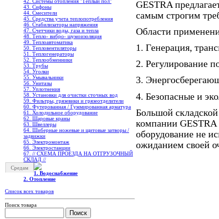
42. Системы отопления "Теплый пол"
GESTRA предлагает
43. Сифоны
44. Смесители
самым строгим тре
45. Средства учета теплопотребления
46. Стабилизаторы напряжения
Области применени
47. Счетчики воды, газа и тепла
48. Тепло- вибро- шумоизоляция
49. Теплоавтоматика
1. Генерация, тран
50. Тепловентиляторы
51. Теплогенераторы
52. Теплообменники
2. Регулирование п
53. Трубы
54. Уголки
55. Умывальники
3. Энергосберегаю
56. Унитазы
57. Уплотнения
4. Безопасные и эк
58. Установки для очистки сточных вод
59. Фильтры, грязевики и грязеотделители
60. Футерованная / Гуммированная арматура
Большой складской
61. Холодильное oборудование
62. Шаровые краны
компании GESTRA по
63. Швеллеры
64. Шиберные ножевые и щитовые затворы /
оборудование не ис
задвижки
65. Электромонтаж
ожиданием своей о
66. Электростанции
67. // СХЕМА ПРОЕЗДА НА ОТГРУЗОЧНЫЙ
СКЛАД //
Средам
1. Водоснабжение
2. Отопление
Список всех товаров
Поиск товара