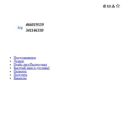
466019559
icq
341146330
Представляемся
Делаем
Прайс-лист/Распродажа
Быстрый заказ и доставка!
Оплатить
Получить
Вакансии