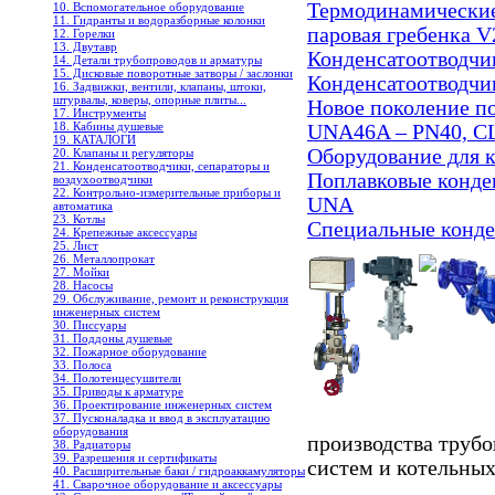
Термодинамические
10. Вспомогательное оборудование
11. Гидранты и водоразборные колонки
паровая гребенка V
12. Горелки
13. Двутавр
Конденсатоотводчи
14. Детали трубопроводов и арматуры
15. Дисковые поворотные затворы / заслонки
Конденсатоотводч
16. Задвижки, вентили, клапаны, штоки,
штурвалы, коверы, опорные плиты...
Новое поколение п
17. Инструменты
18. Кабины душевые
UNA46A – PN40, C
19. КАТАЛОГИ
Оборудование для 
20. Клапаны и регуляторы
21. Конденсатоотводчики, сепараторы и
Поплавковые конден
воздухоотводчики
22. Контрольно-измерительные приборы и
UNA
автоматика
23. Котлы
Специальные конд
24. Крепежные аксессуары
25. Лист
26. Металлопрокат
27. Мойки
28. Насосы
29. Обслуживание, ремонт и реконструкция
инженерных систем
30. Писсуары
31. Поддоны душевые
32. Пожарное оборудование
33. Полоса
34. Полотенцесушители
35. Приводы к арматуре
36. Проектирование инженерных систем
37. Пусконаладка и ввод в эксплуатацию
оборудования
производства труб
38. Радиаторы
39. Разрешения и сертификаты
систем и котельных
40. Расширительные баки / гидроаккамуляторы
41. Сварочное оборудование и аксессуары