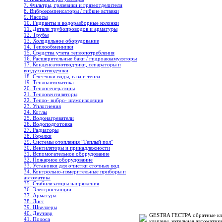
7. Фильтры, грязевики и грязеотделители
8. Виброкомпенсаторы / гибкие вставки
9. Насосы
10. Гидранты и водоразборные колонки
11. Детали трубопроводов и арматуры
12. Трубы
13. Холодильное oборудование
14. Теплообменники
15. Средства учета теплопотребления
16. Расширительные баки / гидроаккамуляторы
17. Конденсатоотводчики, сепараторы и
воздухоотводчики
18. Счетчики воды, газа и тепла
19. Теплоавтоматика
20. Теплогенераторы
21. Тепловентиляторы
22. Тепло- вибро- шумоизоляция
23. Уплотнения
24. Котлы
25. Водонагреватели
26. Водоподготовка
27. Радиаторы
28. Горелки
29. Системы отопления "Теплый пол"
30. Вентиляторы и принадлежности
31. Вспомогательное оборудование
32. Пожарное оборудование
33. Установки для очистки сточных вод
34. Контрольно-измерительные приборы и
автоматика
35. Стабилизаторы напряжения
36. Электростанции
37. Арматура
38. Лист
39. Швеллеры
40. Двутавр
GESTRA ГЕСТРА обратные кла
41. Полоса
клапаны, котельная автоматика