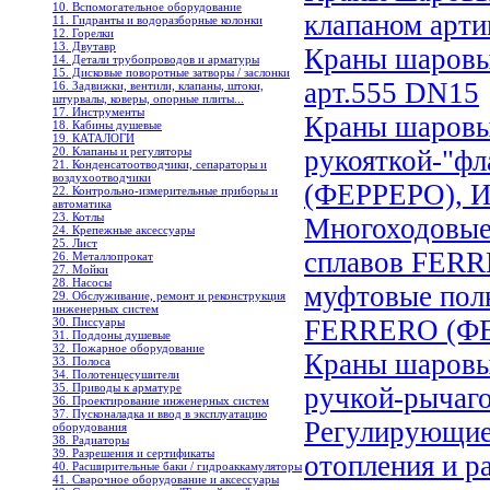
10. Вспомогательное оборудование
клапаном арт
11. Гидранты и водоразборные колонки
12. Горелки
13. Двутавр
Краны шаров
14. Детали трубопроводов и арматуры
15. Дисковые поворотные затворы / заслонки
арт.555 DN15
16. Задвижки, вентили, клапаны, штоки,
штурвалы, коверы, опорные плиты...
17. Инструменты
Краны шаровы
18. Кабины душевые
19. КАТАЛОГИ
20. Клапаны и регуляторы
рукояткой-"ф
21. Конденсатоотводчики, сепараторы и
воздухоотводчики
(ФЕРРЕРО), И
22. Контрольно-измерительные приборы и
автоматика
23. Котлы
Многоходовые
24. Крепежные аксессуары
25. Лист
сплавов FER
26. Металлопрокат
27. Мойки
28. Насосы
муфтовые полн
29. Обслуживание, ремонт и реконструкция
инженерных систем
FERRERO (Ф
30. Писсуары
31. Поддоны душевые
32. Пожарное оборудование
Краны шаровы
33. Полоса
34. Полотенцесушители
35. Приводы к арматуре
ручкой-рычаг
36. Проектирование инженерных систем
37. Пусконаладка и ввод в эксплуатацию
Регулирующие
оборудования
38. Радиаторы
39. Разрешения и сертификаты
отопления и р
40. Расширительные баки / гидроаккамуляторы
41. Сварочное оборудование и аксессуары