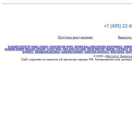
+7 (495) 22-
Получить консультацию
Выписать 
KLINGER КЛИНГЕР
,
NAVAL НАВАЛ
,
НOGFORS ХЕГФОРС
,
BROEN BALLOMAX БРОЕН БАЛЛОМАКС
,
ORBIN
BOHMER БЕМЕР
,
ERHARD ЭРХАРД
,
СИТАЛ SITAL
,
КВО
АРМ
KVO
ARM
,
VEXVE ВЕКСВЕ
,
SIGEVAL СИГЕВАЛ
,
G
БУДЕРУС
,
VIESSMANN ВИСМАН
,
JUNKERS ЮНКЕРС
.
DANFOSS ДАНФОСС
,
WIKA ВИКА
,
GEST
© ООО «
Институт Энерго
Сайт охраняется законом об авторских правах РФ. Копирование или цитир