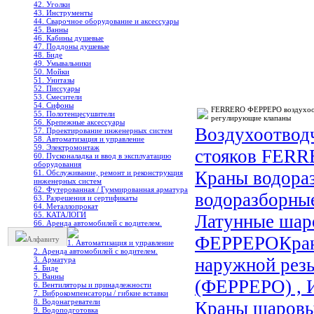
42. Уголки
43. Инструменты
44. Сварочное оборудование и аксессуары
45. Ванны
46. Кабины душевые
47. Поддоны душевые
48. Биде
49. Умывальники
50. Мойки
51. Унитазы
52. Писсуары
53. Смесители
54. Сифоны
FERRERO ФЕРРЕРО воздухоотв
55. Полотенцесушители
регулирующие клапаны
56. Крепежные аксессуары
Воздухоотвод
57. Проектирование инженерных систем
58. Автоматизация и управление
59. Электромонтаж
стояков FER
60. Пусконаладка и ввод в эксплуатацию
оборудования
Краны водора
61. Обслуживание, ремонт и реконструкция
инженерных систем
62. Футерованная / Гуммированная арматура
водоразборны
63. Разрешения и сертификаты
64. Металлопрокат
65. КАТАЛОГИ
Латунные шар
66. Аренда автомобилей с водителем.
ФЕРРЕРО
Кра
Алфавиту
1. Автоматизация и управление
2. Аренда автомобилей с водителем.
наружной рез
3. Арматура
4. Биде
5. Ванны
(ФЕРРЕРО) , 
6. Вентиляторы и принадлежности
7. Виброкомпенсаторы / гибкие вставки
8. Водонагреватели
Краны шаровы
9. Водоподготовка