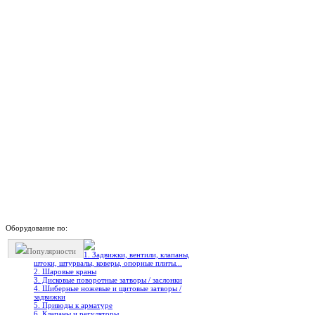
Оборудование по:
Популярности
1. Задвижки, вентили, клапаны,
штоки, штурвалы, коверы, опорные плиты...
2. Шаровые краны
3. Дисковые поворотные затворы / заслонки
4. Шиберные ножевые и щитовые затворы /
задвижки
5. Приводы к арматуре
6. Клапаны и регуляторы