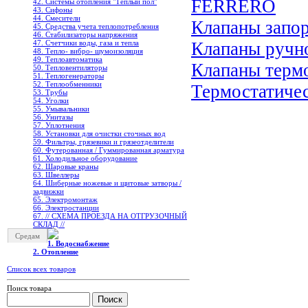
FERRERO
42. Системы отопления "Теплый пол"
43. Сифоны
44. Смесители
Клапаны зап
45. Средства учета теплопотребления
46. Стабилизаторы напряжения
47. Счетчики воды, газа и тепла
Клапаны ручн
48. Тепло- вибро- шумоизоляция
49. Теплоавтоматика
Клапаны терм
50. Тепловентиляторы
51. Теплогенераторы
52. Теплообменники
Термостатиче
53. Трубы
54. Уголки
55. Умывальники
56. Унитазы
57. Уплотнения
58. Установки для очистки сточных вод
59. Фильтры, грязевики и грязеотделители
60. Футерованная / Гуммированная арматура
61. Холодильное oборудование
62. Шаровые краны
63. Швеллеры
64. Шиберные ножевые и щитовые затворы /
задвижки
65. Электромонтаж
66. Электростанции
67. // СХЕМА ПРОЕЗДА НА ОТГРУЗОЧНЫЙ
СКЛАД //
Средам
1. Водоснабжение
2. Отопление
Список всех товаров
Поиск товара