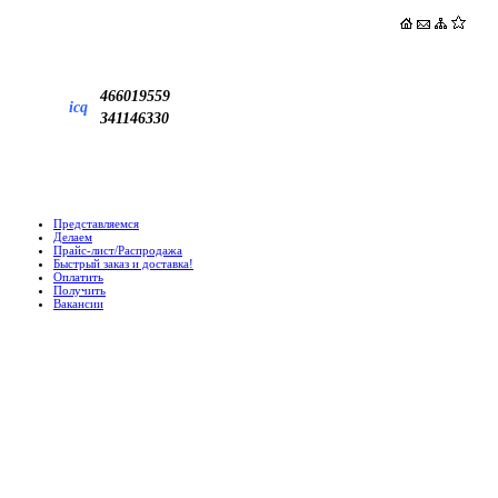
466019559
icq
341146330
Представляемся
Делаем
Прайс-лист/Распродажа
Быстрый заказ и доставка!
Оплатить
Получить
Вакансии