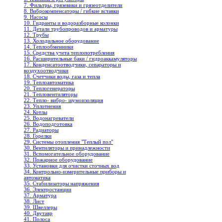
7. Фильтры, грязевики и грязеотделители
8. Виброкомпенсаторы / гибкие вставки
9. Насосы
10. Гидранты и водоразборные колонки
11. Детали трубопроводов и арматуры
12. Трубы
13. Холодильное oборудование
14. Теплообменники
15. Средства учета теплопотребления
16. Расширительные баки / гидроаккамуляторы
17. Конденсатоотводчики, сепараторы и
воздухоотводчики
18. Счетчики воды, газа и тепла
19. Теплоавтоматика
20. Теплогенераторы
21. Тепловентиляторы
22. Тепло- вибро- шумоизоляция
23. Уплотнения
24. Котлы
25. Водонагреватели
26. Водоподготовка
27. Радиаторы
28. Горелки
29. Системы отопления "Теплый пол"
30. Вентиляторы и принадлежности
31. Вспомогательное оборудование
32. Пожарное оборудование
33. Установки для очистки сточных вод
34. Контрольно-измерительные приборы и
автоматика
35. Стабилизаторы напряжения
36. Электростанции
37. Арматура
38. Лист
39. Швеллеры
40. Двутавр
41. Полоса