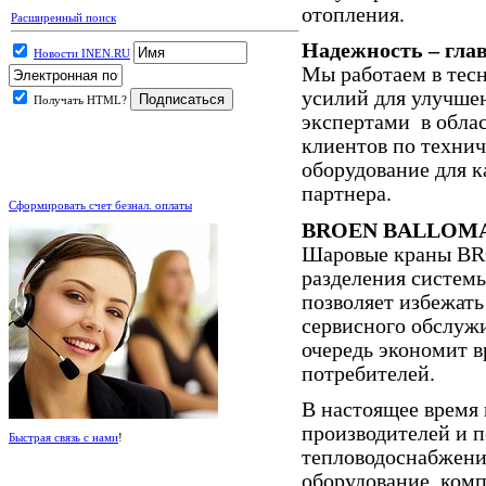
отопления.
Расширенный поиск
Надежность – гла
Новости INEN.RU
Мы работаем в тес
усилий для улучшен
Получать HTML?
экспертами в облас
клиентов по техни
оборудование для к
.
партнера.
Сформировать счет безнал. оплаты
BROEN BALLOMAX
Шаровые краны B
разделения системы
позволяет избежать
сервисного обслужи
очередь экономит в
потребителей.
В настоящее время
производителей и 
Быстрая связь с нами
!
тепловодоснабжени
оборудование, комп