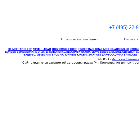
+7 (495) 22-
Получить консультацию
Выписать 
KLINGER КЛИНГЕР
,
NAVAL НАВАЛ
,
НOGFORS ХЕГФОРС
,
BROEN BALLOMAX БРОЕН БАЛЛОМАКС
,
ORBIN
BOHMER БЕМЕР
,
ERHARD ЭРХАРД
,
СИТАЛ SITAL
,
КВО
АРМ
KVO
ARM
,
VEXVE ВЕКСВЕ
,
SIGEVAL СИГЕВАЛ
,
G
БУДЕРУС
,
VIESSMANN ВИСМАН
,
JUNKERS ЮНКЕРС
.
DANFOSS ДАНФОСС
,
WIKA ВИКА
,
GEST
© ООО «
Институт Энерго
Сайт охраняется законом об авторских правах РФ. Копирование или цитир