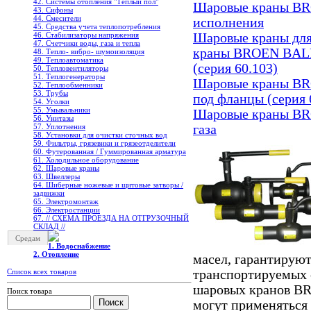
42. Системы отопления "Теплый пол"
Шаровые краны B
43. Сифоны
44. Смесители
исполнения
45. Средства учета теплопотребления
46. Стабилизаторы напряжения
Шаровые краны д
47. Счетчики воды, газа и тепла
краны BROEN BAL
48. Тепло- вибро- шумоизоляция
49. Теплоавтоматика
(серия 60.103)
50. Тепловентиляторы
51. Теплогенераторы
Шаровые краны B
52. Теплообменники
53. Трубы
под фланцы (серия 
54. Уголки
55. Умывальники
Шаровые краны B
56. Унитазы
57. Уплотнения
газа
58. Установки для очистки сточных вод
59. Фильтры, грязевики и грязеотделители
60. Футерованная / Гуммированная арматура
61. Холодильное oборудование
62. Шаровые краны
63. Швеллеры
64. Шиберные ножевые и щитовые затворы /
задвижки
65. Электромонтаж
66. Электростанции
67. // СХЕМА ПРОЕЗДА НА ОТГРУЗОЧНЫЙ
СКЛАД //
Средам
1. Водоснабжение
2. Отопление
масел, гарантирую
Список всех товаров
транспортируемых с
шаровых кранов B
Поиск товара
могут применяться 