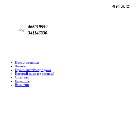
466019559
icq
341146330
Представляемся
Делаем
Прайс-лист/Распродажа
Быстрый заказ и доставка!
Оплатить
Получить
Вакансии