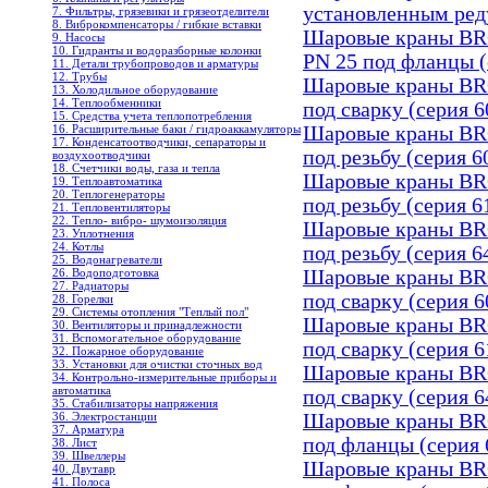
установленным ред
7. Фильтры, грязевики и грязеотделители
8. Виброкомпенсаторы / гибкие вставки
Шаровые краны B
9. Насосы
10. Гидранты и водоразборные колонки
PN 25 под фланцы (
11. Детали трубопроводов и арматуры
12. Трубы
Шаровые краны B
13. Холодильное oборудование
14. Теплообменники
под сварку (cерия 6
15. Средства учета теплопотребления
16. Расширительные баки / гидроаккамуляторы
Шаровые краны B
17. Конденсатоотводчики, сепараторы и
под резьбу (cерия 6
воздухоотводчики
18. Счетчики воды, газа и тепла
Шаровые краны B
19. Теплоавтоматика
20. Теплогенераторы
под резьбу (cерия 6
21. Тепловентиляторы
22. Тепло- вибро- шумоизоляция
Шаровые краны B
23. Уплотнения
24. Котлы
под резьбу (cерия 6
25. Водонагреватели
26. Водоподготовка
Шаровые краны B
27. Радиаторы
под сварку (серия 6
28. Горелки
29. Системы отопления "Теплый пол"
Шаровые краны B
30. Вентиляторы и принадлежности
31. Вспомогательное оборудование
под сварку (серия 6
32. Пожарное оборудование
33. Установки для очистки сточных вод
Шаровые краны B
34. Контрольно-измерительные приборы и
автоматика
под сварку (серия 6
35. Стабилизаторы напряжения
36. Электростанции
Шаровые краны B
37. Арматура
под фланцы (серия 
38. Лист
39. Швеллеры
Шаровые краны B
40. Двутавр
41. Полоса