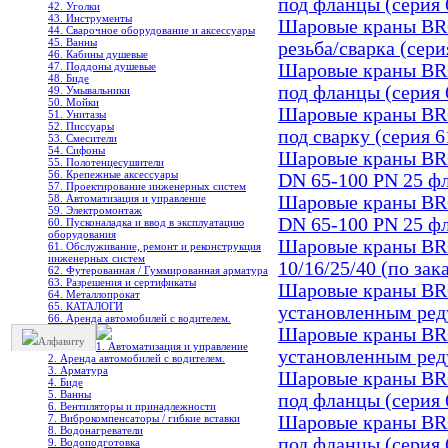
под фланцы (серия 
42. Уголки
43. Инструменты
Шаровые краны B
44. Сварочное оборудование и аксессуары
45. Ванны
резьба/сварка (cери
46. Кабины душевые
47. Поддоны душевые
Шаровые краны B
48. Биде
под фланцы (серия 
49. Умывальники
50. Мойки
Шаровые краны B
51. Унитазы
52. Писсуары
под сварку (серия 6
53. Смесители
54. Сифоны
Шаровые краны B
55. Полотенцесушители
56. Крепежные аксессуары
DN 65-100 PN 25 фл
57. Проектирование инженерных систем
58. Автоматизация и управление
Шаровые краны B
59. Электромонтаж
DN 65-100 PN 25 фл
60. Пусконаладка и ввод в эксплуатацию
оборудования
Шаровые краны B
61. Обслуживание, ремонт и реконструкция
инженерных систем
10/16/25/40 (по зак
62. Футерованная / Гуммированная арматура
63. Разрешения и сертификаты
Шаровые краны B
64. Металлопрокат
65. КАТАЛОГИ
установленным ред
66. Аренда автомобилей с водителем.
Шаровые краны B
Алфавиту
1. Автоматизация и управление
установленным ред
2. Аренда автомобилей с водителем.
3. Арматура
Шаровые краны B
4. Биде
5. Ванны
под фланцы (серия 
6. Вентиляторы и принадлежности
7. Виброкомпенсаторы / гибкие вставки
Шаровые краны B
8. Водонагреватели
под фланцы (серия 
9. Водоподготовка