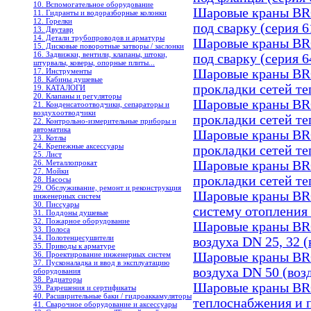
10. Вспомогательное оборудование
Шаровые краны B
11. Гидранты и водоразборные колонки
12. Горелки
под сварку (cерия 6
13. Двутавр
14. Детали трубопроводов и арматуры
Шаровые краны B
15. Дисковые поворотные затворы / заслонки
16. Задвижки, вентили, клапаны, штоки,
под сварку (cерия 6
штурвалы, коверы, опорные плиты...
17. Инструменты
Шаровые краны B
18. Кабины душевые
прокладки сетей те
19. КАТАЛОГИ
20. Клапаны и регуляторы
Шаровые краны B
21. Конденсатоотводчики, сепараторы и
воздухоотводчики
прокладки сетей те
22. Контрольно-измерительные приборы и
автоматика
Шаровые краны B
23. Котлы
24. Крепежные аксессуары
прокладки сетей те
25. Лист
26. Металлопрокат
Шаровые краны B
27. Мойки
прокладки сетей те
28. Насосы
29. Обслуживание, ремонт и реконструкция
Шаровые краны B
инженерных систем
30. Писсуары
систему отопления
31. Поддоны душевые
32. Пожарное оборудование
Шаровые краны B
33. Полоса
34. Полотенцесушители
воздуха DN 25, 32 
35. Приводы к арматуре
36. Проектирование инженерных систем
Шаровые краны B
37. Пусконаладка и ввод в эксплуатацию
воздуха DN 50 (во
оборудования
38. Радиаторы
Шаровые краны 
39. Разрешения и сертификаты
40. Расширительные баки / гидроаккамуляторы
теплоснабжения и
41. Сварочное оборудование и аксессуары