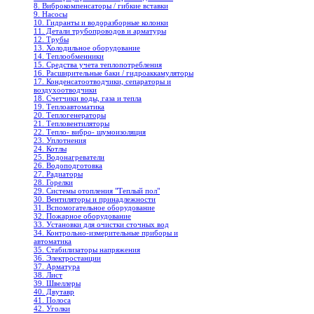
8. Виброкомпенсаторы / гибкие вставки
9. Насосы
10. Гидранты и водоразборные колонки
11. Детали трубопроводов и арматуры
12. Трубы
13. Холодильное oборудование
14. Теплообменники
15. Средства учета теплопотребления
16. Расширительные баки / гидроаккамуляторы
17. Конденсатоотводчики, сепараторы и
воздухоотводчики
18. Счетчики воды, газа и тепла
19. Теплоавтоматика
20. Теплогенераторы
21. Тепловентиляторы
22. Тепло- вибро- шумоизоляция
23. Уплотнения
24. Котлы
25. Водонагреватели
26. Водоподготовка
27. Радиаторы
28. Горелки
29. Системы отопления "Теплый пол"
30. Вентиляторы и принадлежности
31. Вспомогательное оборудование
32. Пожарное оборудование
33. Установки для очистки сточных вод
34. Контрольно-измерительные приборы и
автоматика
35. Стабилизаторы напряжения
36. Электростанции
37. Арматура
38. Лист
39. Швеллеры
40. Двутавр
41. Полоса
42. Уголки