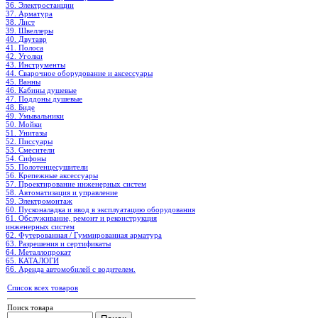
36. Электростанции
37. Арматура
38. Лист
39. Швеллеры
40. Двутавр
41. Полоса
42. Уголки
43. Инструменты
44. Сварочное оборудование и аксессуары
45. Ванны
46. Кабины душевые
47. Поддоны душевые
48. Биде
49. Умывальники
50. Мойки
51. Унитазы
52. Писсуары
53. Смесители
54. Сифоны
55. Полотенцесушители
56. Крепежные аксессуары
57. Проектирование инженерных систем
58. Автоматизация и управление
59. Электромонтаж
60. Пусконаладка и ввод в эксплуатацию оборудования
61. Обслуживание, ремонт и реконструкция
инженерных систем
62. Футерованная / Гуммированная арматура
63. Разрешения и сертификаты
64. Металлопрокат
65. КАТАЛОГИ
66. Аренда автомобилей с водителем.
Список всех товаров
Поиск товара