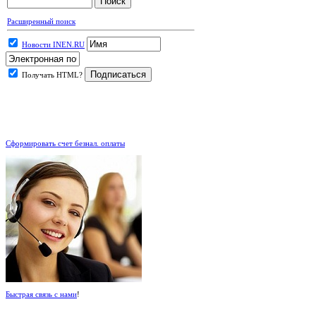
Расширенный поиск
Новости INEN.RU
Получать HTML?
.
Сформировать счет безнал. оплаты
Быстрая связь с нами
!