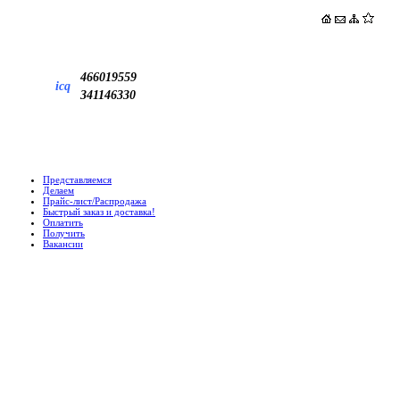
466019559
icq
341146330
Представляемся
Делаем
Прайс-лист/Распродажа
Быстрый заказ и доставка!
Оплатить
Получить
Вакансии