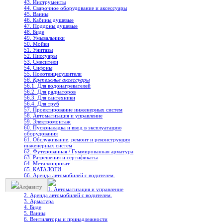
43. Инструменты
44. Сварочное оборудование и аксессуары
45. Ванны
46. Кабины душевые
47. Поддоны душевые
48. Биде
49. Умывальники
50. Мойки
51. Унитазы
52. Писсуары
53. Смесители
54. Сифоны
55. Полотенцесушители
56. Крепежные аксессуары
56.1. Для водонагревателей
56.2. Для радиаторов
56.3. Для сантехники
56.4. Для труб
57. Проектирование инженерных систем
58. Автоматизация и управление
59. Электромонтаж
60. Пусконаладка и ввод в эксплуатацию
оборудования
61. Обслуживание, ремонт и реконструкция
инженерных систем
62. Футерованная / Гуммированная арматура
63. Разрешения и сертификаты
64. Металлопрокат
65. КАТАЛОГИ
66. Аренда автомобилей с водителем.
Алфавиту
1. Автоматизация и управление
2. Аренда автомобилей с водителем.
3. Арматура
4. Биде
5. Ванны
6. Вентиляторы и принадлежности