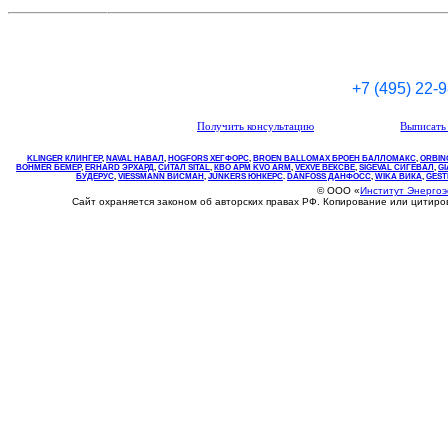
+7 (495) 22-
Получить консультацию
Выписать 
KLINGER КЛИНГЕР
,
NAVAL НАВАЛ
,
НOGFORS ХЕГФОРС
,
BROEN BALLOMAX БРОЕН БАЛЛОМАКС
,
ORBIN
BOHMER БЕМЕР
,
ERHARD ЭРХАРД
,
СИТАЛ SITAL
,
КВО
АРМ
KVO
ARM
,
VEXVE ВЕКСВЕ
,
SIGEVAL СИГЕВАЛ
,
G
БУДЕРУС
,
VIESSMANN ВИСМАН
,
JUNKERS ЮНКЕРС
.
DANFOSS ДАНФОСС
,
WIKA ВИКА
,
GEST
© ООО «
Институт Энерго
Сайт охраняется законом об авторских правах РФ. Копирование или цитир