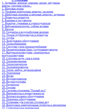
2. Отопление
1. Задвижки, вентили, клапаны, штоки, штурвалы,
коверы, опорные плиты...
2. Шаровые краны
3. Дисковые поворотные затворы / заслонки
4. Шиберные ножевые и щитовые затворы / задвижки
5. Приводы к арматуре
6. Клапаны и регуляторы
7. Фильтры, грязевики и грязеотделители
8. Виброкомпенсаторы / гибкие вставки
9. Насосы
10. Гидранты и водоразборные колонки
11. Детали трубопроводов и арматуры
12. Трубы
13. Холодильное oборудование
14. Теплообменники
15. Средства учета теплопотребления
16. Расширительные баки / гидроаккамуляторы
17. Конденсатоотводчики, сепараторы и
воздухоотводчики
18. Счетчики воды, газа и тепла
19. Теплоавтоматика
20. Теплогенераторы
21. Тепловентиляторы
22. Тепло- вибро- шумоизоляция
23. Уплотнения
24. Котлы
25. Водонагреватели
26. Водоподготовка
27. Радиаторы
28. Горелки
29. Системы отопления "Теплый пол"
30. Вентиляторы и принадлежности
31. Вспомогательное оборудование
32. Пожарное оборудование
33. Установки для очистки сточных вод
34. Контрольно-измерительные приборы и автоматика
35. Стабилизаторы напряжения