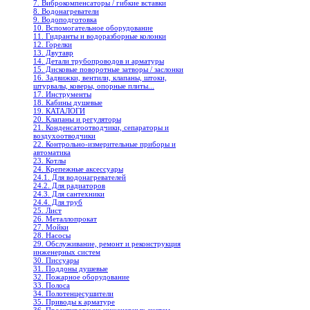
7. Виброкомпенсаторы / гибкие вставки
8. Водонагреватели
9. Водоподготовка
10. Вспомогательное оборудование
11. Гидранты и водоразборные колонки
12. Горелки
13. Двутавр
14. Детали трубопроводов и арматуры
15. Дисковые поворотные затворы / заслонки
16. Задвижки, вентили, клапаны, штоки,
штурвалы, коверы, опорные плиты...
17. Инструменты
18. Кабины душевые
19. КАТАЛОГИ
20. Клапаны и регуляторы
21. Конденсатоотводчики, сепараторы и
воздухоотводчики
22. Контрольно-измерительные приборы и
автоматика
23. Котлы
24. Крепежные аксессуары
24.1. Для водонагревателей
24.2. Для радиаторов
24.3. Для сантехники
24.4. Для труб
25. Лист
26. Металлопрокат
27. Мойки
28. Насосы
29. Обслуживание, ремонт и реконструкция
инженерных систем
30. Писсуары
31. Поддоны душевые
32. Пожарное оборудование
33. Полоса
34. Полотенцесушители
35. Приводы к арматуре