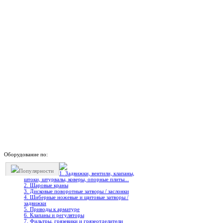
Оборудование по:
Популярности
1. Задвижки, вентили, клапаны,
штоки, штурвалы, коверы, опорные плиты...
2. Шаровые краны
3. Дисковые поворотные затворы / заслонки
4. Шиберные ножевые и щитовые затворы /
задвижки
5. Приводы к арматуре
6. Клапаны и регуляторы
7. Фильтры, грязевики и грязеотделители