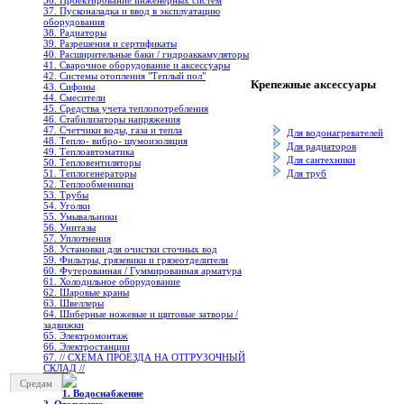
36. Проектирование инженерных систем
37. Пусконаладка и ввод в эксплуатацию
оборудования
38. Радиаторы
39. Разрешения и сертификаты
40. Расширительные баки / гидроаккамуляторы
41. Сварочное оборудование и аксессуары
42. Системы отопления "Теплый пол"
Крепежные аксессуары
43. Сифоны
44. Смесители
45. Средства учета теплопотребления
46. Стабилизаторы напряжения
47. Счетчики воды, газа и тепла
Для водонагревателей
48. Тепло- вибро- шумоизоляция
Для радиаторов
49. Теплоавтоматика
Для сантехники
50. Тепловентиляторы
51. Теплогенераторы
Для труб
52. Теплообменники
53. Трубы
54. Уголки
55. Умывальники
56. Унитазы
57. Уплотнения
58. Установки для очистки сточных вод
59. Фильтры, грязевики и грязеотделители
60. Футерованная / Гуммированная арматура
61. Холодильное oборудование
62. Шаровые краны
63. Швеллеры
64. Шиберные ножевые и щитовые затворы /
задвижки
65. Электромонтаж
66. Электростанции
67. // СХЕМА ПРОЕЗДА НА ОТГРУЗОЧНЫЙ
СКЛАД //
Средам
1. Водоснабжение