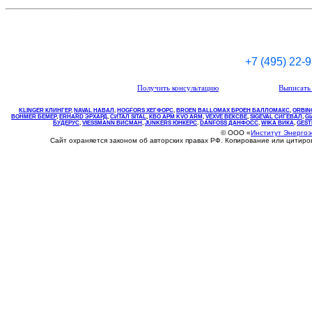
+7 (495) 22-
Получить консультацию
Выписать 
KLINGER КЛИНГЕР
,
NAVAL НАВАЛ
,
НOGFORS ХЕГФОРС
,
BROEN BALLOMAX БРОЕН БАЛЛОМАКС
,
ORBIN
BOHMER БЕМЕР
,
ERHARD ЭРХАРД
,
СИТАЛ SITAL
,
КВО
АРМ
KVO
ARM
,
VEXVE ВЕКСВЕ
,
SIGEVAL СИГЕВАЛ
,
G
БУДЕРУС
,
VIESSMANN ВИСМАН
,
JUNKERS ЮНКЕРС
.
DANFOSS ДАНФОСС
,
WIKA ВИКА
,
GEST
© ООО «
Институт Энерго
Сайт охраняется законом об авторских правах РФ. Копирование или цитир