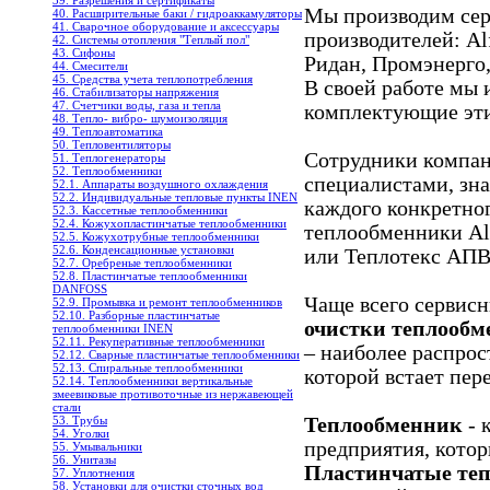
39. Разрешения и сертификаты
Мы производим сер
40. Расширительные баки / гидроаккамуляторы
41. Сварочное оборудование и аксессуары
производителей: Alf
42. Системы отопления "Теплый пол"
43. Сифоны
Ридан, Промэнерго,
44. Смесители
45. Средства учета теплопотребления
В своей работе мы 
46. Стабилизаторы напряжения
47. Счетчики воды, газа и тепла
комплектующие эт
48. Тепло- вибро- шумоизоляция
49. Теплоавтоматика
50. Тепловентиляторы
Cотрудники компа
51. Теплогенераторы
52. Теплообменники
специалистами, зн
52.1. Аппараты воздушного охлаждения
52.2. Индивидуальные тепловые пункты INEN
каждого конкретног
52.3. Кассетные теплообменники
52.4. Кожухопластинчатые теплообменники
теплообменники Al
52.5. Кожухотрубные теплообменники
52.6. Конденсационные установки
или Теплотекс АПВ
52.7. Оребреные теплообменники
52.8. Пластинчатые теплообменники
DANFOSS
Чаще всего сервис
52.9. Промывка и ремонт теплообменников
52.10. Разборные пластинчатые
очистки теплообм
теплообменники INEN
52.11. Рекуперативные теплообменники
– наиболее распрос
52.12. Сварные пластинчатые теплообменники
52.13. Спиральные теплообменники
которой встает пер
52.14. Теплообменники вертикальные
змеевиковые противоточные из нержавеющей
стали
Теплообменник
- 
53. Трубы
54. Уголки
предприятия, котор
55. Умывальники
56. Унитазы
Пластинчатые те
57. Уплотнения
58. Установки для очистки сточных вод