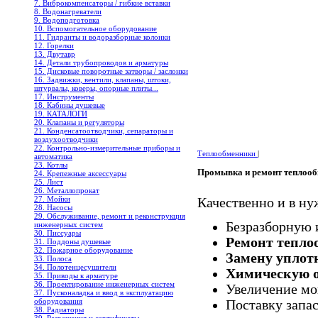
7. Виброкомпенсаторы / гибкие вставки
8. Водонагреватели
9. Водоподготовка
10. Вспомогательное оборудование
11. Гидранты и водоразборные колонки
12. Горелки
13. Двутавр
14. Детали трубопроводов и арматуры
15. Дисковые поворотные затворы / заслонки
16. Задвижки, вентили, клапаны, штоки,
штурвалы, коверы, опорные плиты...
17. Инструменты
18. Кабины душевые
19. КАТАЛОГИ
20. Клапаны и регуляторы
21. Конденсатоотводчики, сепараторы и
воздухоотводчики
22. Контрольно-измерительные приборы и
Теплообменники
|
автоматика
23. Котлы
Промывка и ремонт теплоо
24. Крепежные аксессуары
25. Лист
26. Металлопрокат
27. Мойки
Качественно и в н
28. Насосы
29. Обслуживание, ремонт и реконструкция
Безразборную 
инженерных систем
30. Писсуары
Ремонт тепло
31. Поддоны душевые
32. Пожарное оборудование
Замену уплот
33. Полоса
34. Полотенцесушители
Химическую о
35. Приводы к арматуре
36. Проектирование инженерных систем
Увеличение м
37. Пусконаладка и ввод в эксплуатацию
оборудования
Поставку запа
38. Радиаторы