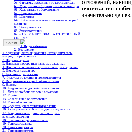
отложений, накипи
59. Фильтры, грязевики и грязеотделители
60. Футерованная / Гуммированная арматура
очистка теплообм
61. Холодильное oборудование
62. Шаровые краны
значительно дешев
63. Швеллеры
64. Шиберные ножевые и щитовые затворы /
задвижки
65. Электромонтаж
66. Электростанции
67. // СХЕМА ПРОЕЗДА НА ОТГРУЗОЧНЫЙ
СКЛАД //
Средам
1. Водоснабжение
2. Отопление
1. Задвижки, вентили, клапаны, штоки, штурвалы,
коверы, опорные плиты...
2. Шаровые краны
3. Дисковые поворотные затворы / заслонки
4. Шиберные ножевые и щитовые затворы / задвижки
5. Приводы к арматуре
6. Клапаны и регуляторы
7. Фильтры, грязевики и грязеотделители
8. Виброкомпенсаторы / гибкие вставки
9. Насосы
10. Гидранты и водоразборные колонки
11. Детали трубопроводов и арматуры
12. Трубы
13. Холодильное oборудование
14. Теплообменники
15. Средства учета теплопотребления
16. Расширительные баки / гидроаккамуляторы
17. Конденсатоотводчики, сепараторы и
воздухоотводчики
18. Счетчики воды, газа и тепла
19. Теплоавтоматика
20. Теплогенераторы
21. Тепловентиляторы