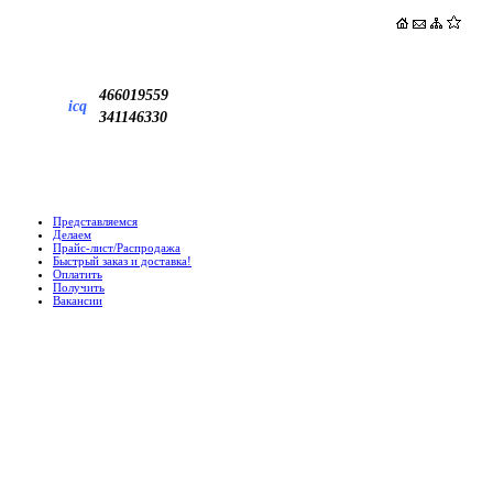
466019559
icq
341146330
Представляемся
Делаем
Прайс-лист/Распродажа
Быстрый заказ и доставка!
Оплатить
Получить
Вакансии