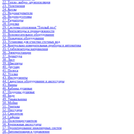
22. Тепло- вибро- шумоизоляция
23. Уплотнения
24. Котлы
25. Водонагреватели
26. Водоподготовка
27. Радиаторы
28. Горелки
29. Системы отопления "Теплый пол"
30. Вентиляторы и принадлежности
31. Вспомогательное оборудование
32. Пожарное оборудование
33. Установки для очистки сточных вод
34. Контрольно-измерительные приборы и автоматика
35. Стабилизаторы напряжения
36. Электростанции
37. Арматура
38. Лист
39. Швеллеры
40. Двутавр
41. Полоса
42. Уголки
43. Инструменты
44. Сварочное оборудование и аксессуары
45. Ванны
46. Кабины душевые
47. Поддоны душевые
48. Биде
49. Умывальники
50. Мойки
51. Унитазы
52. Писсуары
53. Смесители
54. Сифоны
55. Полотенцесушители
56. Крепежные аксессуары
57. Проектирование инженерных систем
58. Автоматизация и управление