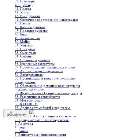
39. Швеллеры
40. Двутавр
41. Полоса
42. Уголки
43. Инструменты
44. Сварочное оборудование и аксессуары
45. Ванны
46. Кабины душевые
47. Поддоны душевые
48. Биде
49. Умывальники
50. Мойки
51. Унитазы
52. Писсуары
53. Смесители
54. Сифоны
55. Полотенцесушители
56. Крепежные аксессуары
57. Проектирование инженерных систем
58. Автоматизация и управление
59. Электромонтаж
60. Пусконаладка и ввод в эксплуатацию
оборудования
61. Обслуживание, ремонт и реконструкция
инженерных систем
62. Футерованная / Гуммированная арматура
63. Разрешения и сертификаты
64. Металлопрокат
65. КАТАЛОГИ
66. Аренда автомобилей с водителем.
Алфавиту
1. Автоматизация и управление
2. Аренда автомобилей с водителем.
3. Арматура
4. Биде
5. Ванны
6. Вентиляторы и принадлежности