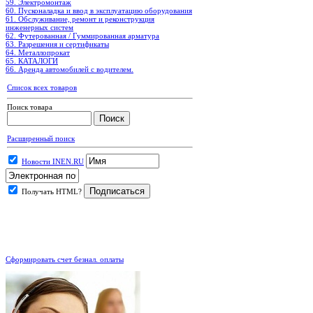
59. Электромонтаж
60. Пусконаладка и ввод в эксплуатацию оборудования
61. Обслуживание, ремонт и реконструкция
инженерных систем
62. Футерованная / Гуммированная арматура
63. Разрешения и сертификаты
64. Металлопрокат
65. КАТАЛОГИ
66. Аренда автомобилей с водителем.
Список всех товаров
Поиск товара
Расширенный поиск
Новости INEN.RU
Получать HTML?
.
Сформировать счет безнал. оплаты