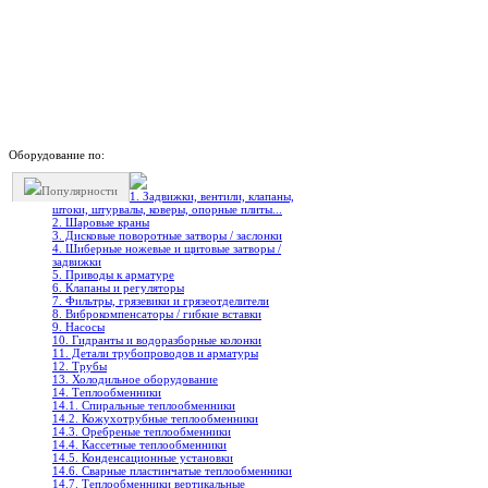
Оборудование по:
Популярности
1. Задвижки, вентили, клапаны,
штоки, штурвалы, коверы, опорные плиты...
2. Шаровые краны
3. Дисковые поворотные затворы / заслонки
4. Шиберные ножевые и щитовые затворы /
задвижки
5. Приводы к арматуре
6. Клапаны и регуляторы
7. Фильтры, грязевики и грязеотделители
8. Виброкомпенсаторы / гибкие вставки
9. Насосы
10. Гидранты и водоразборные колонки
11. Детали трубопроводов и арматуры
12. Трубы
13. Холодильное oборудование
14. Теплообменники
14.1. Спиральные теплообменники
14.2. Кожухотрубные теплообменники
14.3. Оребреные теплообменники
14.4. Кассетные теплообменники
14.5. Конденсационные установки
14.6. Сварные пластинчатые теплообменники
14.7. Теплообменники вертикальные