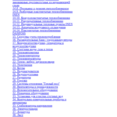
змеевиковые противоточные из нержавеющей
стали
14.8. Промывка и ремонт теплообменников
14.9. Разборные пластинчатые теплообменники
INEN
14.10. Кожухопластинчатые теплообменники
14.11. Рекуперативные теплообменники
14.12. Индивидуальные тепловые пункты INEN
14.13. Аппараты воздушного охлаждения
14.14. Пластинчатые теплообменники
DANFOSS
15. Средства учета теплопотребления
16. Расширительные баки / гидроаккамуляторы
17. Конденсатоотводчики, сепараторы и
воздухоотводчики
18. Счетчики воды, газа и тепла
19. Теплоавтоматика
20. Теплогенераторы
21. Тепловентиляторы
22. Тепло- вибро- шумоизоляция
23. Уплотнения
24. Котлы
25. Водонагреватели
26. Водоподготовка
27. Радиаторы
28. Горелки
29. Системы отопления "Теплый пол"
30. Вентиляторы и принадлежности
31. Вспомогательное оборудование
32. Пожарное оборудование
33. Установки для очистки сточных вод
34. Контрольно-измерительные приборы и
автоматика
35. Стабилизаторы напряжения
36. Электростанции
37. Арматура
38. Лист