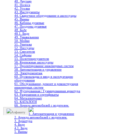
40. Двутавр
41. Полоса
42. Уголки
43. Инструменты
44. Сварочное оборудование и аксессуары
45. Ванны
46. Кабины душевые
47. Поддоны душевые
48. Биде
48.1. Биде
49. Умывальники
50. Мойки
51. Унитазы
52. Писсуары
53. Смесители
54. Сифоны
55. Полотенцесушители
56. Крепежные аксессуары
57. Проектирование инженерных систем
58. Автоматизация и управление
59. Электромонтаж
60. Пусконаладка и ввод в эксплуатацию
оборудования
61. Обслуживание, ремонт и реконструкция
инженерных систем
62. Футерованная / Гуммированная арматура
63. Разрешения и сертификаты
64. Металлопрокат
65. КАТАЛОГИ
66. Аренда автомобилей с водителем.
Алфавиту
1. Автоматизация и управление
2. Аренда автомобилей с водителем.
3. Арматура
4. Биде
4.1. Биде
5. Ванны