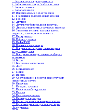
6. Вентиляторы и принадлежности
7. Виброкомпенсаторы / гибкие вставки
8. Водонагреватели
9. Водоподготовка
10. Вспомогательное оборудование
11. Гидранты и водоразборные колонки
12. Горелки
13. Двутавр
14. Детали трубопроводов и арматуры
15. Дисковые поворотные затворы / заслонки
16. Задвижки, вентили, клапаны, штоки,
штурвалы, коверы, опорные плиты...
17. Инструменты
18. Кабины душевые
19. КАТАЛОГИ
20. Клапаны и регуляторы
21. Конденсатоотводчики, сепараторы и
воздухоотводчики
22. Контрольно-измерительные приборы и
автоматика
23. Котлы
24. Крепежные аксессуары
25. Лист
26. Металлопрокат
27. Мойки
28. Насосы
29. Обслуживание, ремонт и реконструкция
инженерных систем
30. Писсуары
31. Поддоны душевые
32. Пожарное оборудование
33. Полоса
34. Полотенцесушители
35. Приводы к арматуре
36. Проектирование инженерных систем
37. Пусконаладка и ввод в эксплуатацию
оборудования