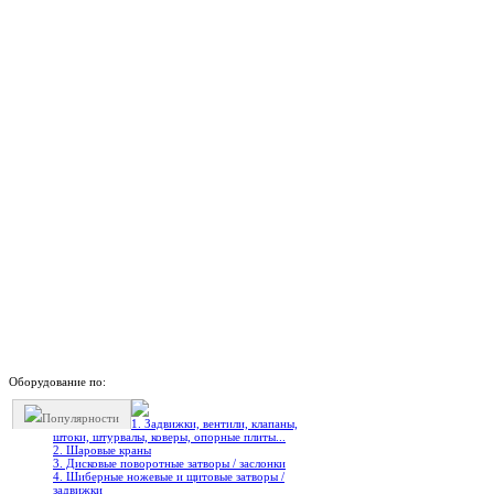
Оборудование по:
Популярности
1. Задвижки, вентили, клапаны,
штоки, штурвалы, коверы, опорные плиты...
2. Шаровые краны
3. Дисковые поворотные затворы / заслонки
4. Шиберные ножевые и щитовые затворы /
задвижки