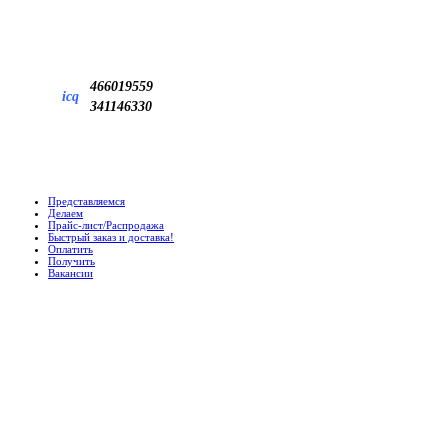
466019559
icq
341146330
Представляемся
Делаем
Прайс-лист/Распродажа
Быстрый заказ и доставка!
Оплатить
Получить
Вакансии