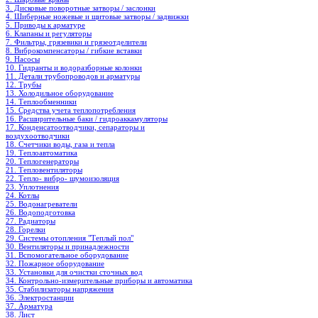
3. Дисковые поворотные затворы / заслонки
4. Шиберные ножевые и щитовые затворы / задвижки
5. Приводы к арматуре
6. Клапаны и регуляторы
7. Фильтры, грязевики и грязеотделители
8. Виброкомпенсаторы / гибкие вставки
9. Насосы
10. Гидранты и водоразборные колонки
11. Детали трубопроводов и арматуры
12. Трубы
13. Холодильное oборудование
14. Теплообменники
15. Средства учета теплопотребления
16. Расширительные баки / гидроаккамуляторы
17. Конденсатоотводчики, сепараторы и
воздухоотводчики
18. Счетчики воды, газа и тепла
19. Теплоавтоматика
20. Теплогенераторы
21. Тепловентиляторы
22. Тепло- вибро- шумоизоляция
23. Уплотнения
24. Котлы
25. Водонагреватели
26. Водоподготовка
27. Радиаторы
28. Горелки
29. Системы отопления "Теплый пол"
30. Вентиляторы и принадлежности
31. Вспомогательное оборудование
32. Пожарное оборудование
33. Установки для очистки сточных вод
34. Контрольно-измерительные приборы и автоматика
35. Стабилизаторы напряжения
36. Электростанции
37. Арматура
38. Лист