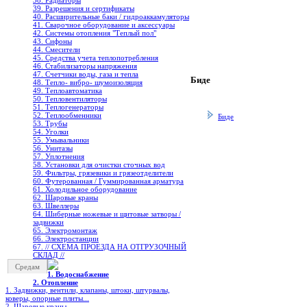
38. Радиаторы
39. Разрешения и сертификаты
40. Расширительные баки / гидроаккамуляторы
41. Сварочное оборудование и аксессуары
42. Системы отопления "Теплый пол"
43. Сифоны
44. Смесители
45. Средства учета теплопотребления
46. Стабилизаторы напряжения
47. Счетчики воды, газа и тепла
Биде
48. Тепло- вибро- шумоизоляция
49. Теплоавтоматика
50. Тепловентиляторы
51. Теплогенераторы
52. Теплообменники
Биде
53. Трубы
54. Уголки
55. Умывальники
56. Унитазы
57. Уплотнения
58. Установки для очистки сточных вод
59. Фильтры, грязевики и грязеотделители
60. Футерованная / Гуммированная арматура
61. Холодильное oборудование
62. Шаровые краны
63. Швеллеры
64. Шиберные ножевые и щитовые затворы /
задвижки
65. Электромонтаж
66. Электростанции
67. // СХЕМА ПРОЕЗДА НА ОТГРУЗОЧНЫЙ
СКЛАД //
Средам
1. Водоснабжение
2. Отопление
1. Задвижки, вентили, клапаны, штоки, штурвалы,
коверы, опорные плиты...
2. Шаровые краны