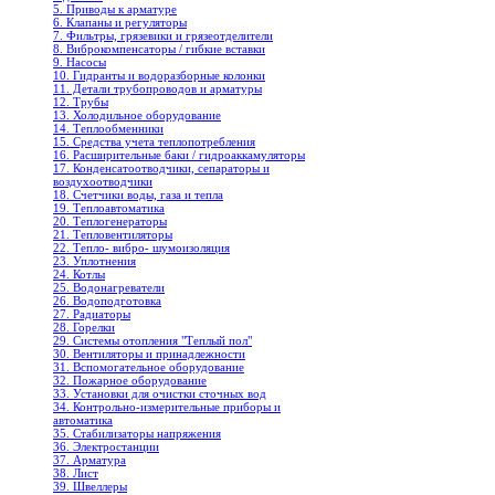
5. Приводы к арматуре
6. Клапаны и регуляторы
7. Фильтры, грязевики и грязеотделители
8. Виброкомпенсаторы / гибкие вставки
9. Насосы
10. Гидранты и водоразборные колонки
11. Детали трубопроводов и арматуры
12. Трубы
13. Холодильное oборудование
14. Теплообменники
15. Средства учета теплопотребления
16. Расширительные баки / гидроаккамуляторы
17. Конденсатоотводчики, сепараторы и
воздухоотводчики
18. Счетчики воды, газа и тепла
19. Теплоавтоматика
20. Теплогенераторы
21. Тепловентиляторы
22. Тепло- вибро- шумоизоляция
23. Уплотнения
24. Котлы
25. Водонагреватели
26. Водоподготовка
27. Радиаторы
28. Горелки
29. Системы отопления "Теплый пол"
30. Вентиляторы и принадлежности
31. Вспомогательное оборудование
32. Пожарное оборудование
33. Установки для очистки сточных вод
34. Контрольно-измерительные приборы и
автоматика
35. Стабилизаторы напряжения
36. Электростанции
37. Арматура
38. Лист
39. Швеллеры