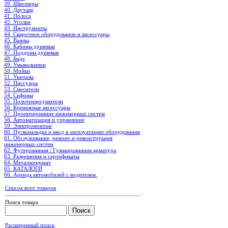
39. Швеллеры
40. Двутавр
41. Полоса
42. Уголки
43. Инструменты
44. Сварочное оборудование и аксессуары
45. Ванны
46. Кабины душевые
47. Поддоны душевые
48. Биде
49. Умывальники
50. Мойки
51. Унитазы
52. Писсуары
53. Смесители
54. Сифоны
55. Полотенцесушители
56. Крепежные аксессуары
57. Проектирование инженерных систем
58. Автоматизация и управление
59. Электромонтаж
60. Пусконаладка и ввод в эксплуатацию оборудования
61. Обслуживание, ремонт и реконструкция
инженерных систем
62. Футерованная / Гуммированная арматура
63. Разрешения и сертификаты
64. Металлопрокат
65. КАТАЛОГИ
66. Аренда автомобилей с водителем.
Список всех товаров
Поиск товара
Расширенный поиск