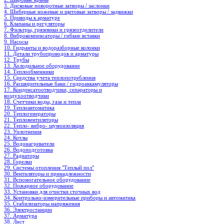
3. Дисковые поворотные затворы / заслонки
4. Шиберные ножевые и щитовые затворы / задвижки
5. Приводы к арматуре
6. Клапаны и регуляторы
7. Фильтры, грязевики и грязеотделители
8. Виброкомпенсаторы / гибкие вставки
9. Насосы
10. Гидранты и водоразборные колонки
11. Детали трубопроводов и арматуры
12. Трубы
13. Холодильное oборудование
14. Теплообменники
15. Средства учета теплопотребления
16. Расширительные баки / гидроаккамуляторы
17. Конденсатоотводчики, сепараторы и
воздухоотводчики
18. Счетчики воды, газа и тепла
19. Теплоавтоматика
20. Теплогенераторы
21. Тепловентиляторы
22. Тепло- вибро- шумоизоляция
23. Уплотнения
24. Котлы
25. Водонагреватели
26. Водоподготовка
27. Радиаторы
28. Горелки
29. Системы отопления "Теплый пол"
30. Вентиляторы и принадлежности
31. Вспомогательное оборудование
32. Пожарное оборудование
33. Установки для очистки сточных вод
34. Контрольно-измерительные приборы и автоматика
35. Стабилизаторы напряжения
36. Электростанции
37. Арматура
38. Лист