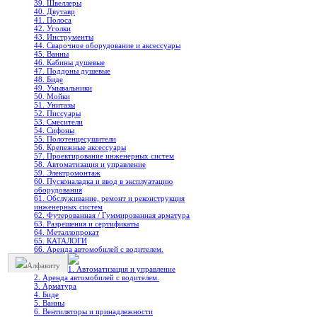
39. Швеллеры
40. Двутавр
41. Полоса
42. Уголки
43. Инструменты
44. Сварочное оборудование и аксессуары
45. Ванны
46. Кабины душевые
47. Поддоны душевые
48. Биде
49. Умывальники
50. Мойки
51. Унитазы
52. Писсуары
53. Смесители
54. Сифоны
55. Полотенцесушители
56. Крепежные аксессуары
57. Проектирование инженерных систем
58. Автоматизация и управление
59. Электромонтаж
60. Пусконаладка и ввод в эксплуатацию
оборудования
61. Обслуживание, ремонт и реконструкция
инженерных систем
62. Футерованная / Гуммированная арматура
63. Разрешения и сертификаты
64. Металлопрокат
65. КАТАЛОГИ
66. Аренда автомобилей с водителем.
Алфавиту
1. Автоматизация и управление
2. Аренда автомобилей с водителем.
3. Арматура
4. Биде
5. Ванны
6. Вентиляторы и принадлежности