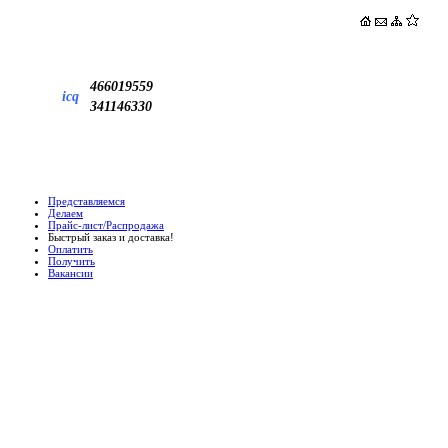
466019559
icq
341146330
Представляемся
Делаем
Прайс-лист/Распродажа
Быстрый заказ и доставка!
Оплатить
Получить
Вакансии