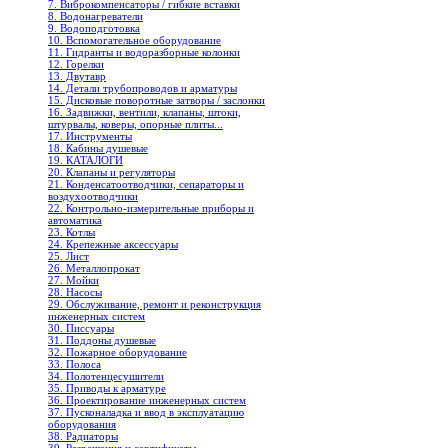
7. Виброкомпенсаторы / гибкие вставки
8. Водонагреватели
9. Водоподготовка
10. Вспомогательное оборудование
11. Гидранты и водоразборные колонки
12. Горелки
13. Двутавр
14. Детали трубопроводов и арматуры
15. Дисковые поворотные затворы / заслонки
16. Задвижки, вентили, клапаны, штоки,
штурвалы, коверы, опорные плиты...
17. Инструменты
18. Кабины душевые
19. КАТАЛОГИ
20. Клапаны и регуляторы
21. Конденсатоотводчики, сепараторы и
воздухоотводчики
22. Контрольно-измерительные приборы и
автоматика
23. Котлы
24. Крепежные аксессуары
25. Лист
26. Металлопрокат
27. Мойки
28. Насосы
29. Обслуживание, ремонт и реконструкция
инженерных систем
30. Писсуары
31. Поддоны душевые
32. Пожарное оборудование
33. Полоса
34. Полотенцесушители
35. Приводы к арматуре
36. Проектирование инженерных систем
37. Пусконаладка и ввод в эксплуатацию
оборудования
38. Радиаторы