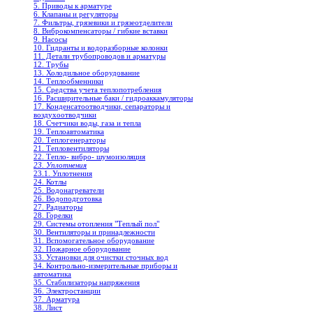
5. Приводы к арматуре
6. Клапаны и регуляторы
7. Фильтры, грязевики и грязеотделители
8. Виброкомпенсаторы / гибкие вставки
9. Насосы
10. Гидранты и водоразборные колонки
11. Детали трубопроводов и арматуры
12. Трубы
13. Холодильное oборудование
14. Теплообменники
15. Средства учета теплопотребления
16. Расширительные баки / гидроаккамуляторы
17. Конденсатоотводчики, сепараторы и
воздухоотводчики
18. Счетчики воды, газа и тепла
19. Теплоавтоматика
20. Теплогенераторы
21. Тепловентиляторы
22. Тепло- вибро- шумоизоляция
23. Уплотнения
23.1. Уплотнения
24. Котлы
25. Водонагреватели
26. Водоподготовка
27. Радиаторы
28. Горелки
29. Системы отопления "Теплый пол"
30. Вентиляторы и принадлежности
31. Вспомогательное оборудование
32. Пожарное оборудование
33. Установки для очистки сточных вод
34. Контрольно-измерительные приборы и
автоматика
35. Стабилизаторы напряжения
36. Электростанции
37. Арматура
38. Лист