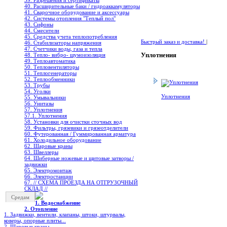
39. Разрешения и сертификаты
40. Расширительные баки / гидроаккамуляторы
41. Сварочное оборудование и аксессуары
42. Системы отопления "Теплый пол"
43. Сифоны
44. Смесители
45. Средства учета теплопотребления
Быстрый заказ и доставка!
|
46. Стабилизаторы напряжения
47. Счетчики воды, газа и тепла
Уплотнения
48. Тепло- вибро- шумоизоляция
49. Теплоавтоматика
50. Тепловентиляторы
51. Теплогенераторы
52. Теплообменники
53. Трубы
54. Уголки
Уплотнения
55. Умывальники
56. Унитазы
57. Уплотнения
57.1. Уплотнения
58. Установки для очистки сточных вод
59. Фильтры, грязевики и грязеотделители
60. Футерованная / Гуммированная арматура
61. Холодильное oборудование
62. Шаровые краны
63. Швеллеры
64. Шиберные ножевые и щитовые затворы /
задвижки
65. Электромонтаж
66. Электростанции
67. // СХЕМА ПРОЕЗДА НА ОТГРУЗОЧНЫЙ
СКЛАД //
Средам
1. Водоснабжение
2. Отопление
1. Задвижки, вентили, клапаны, штоки, штурвалы,
коверы, опорные плиты...
2. Шаровые краны