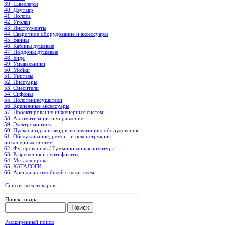
39. Швеллеры
40. Двутавр
41. Полоса
42. Уголки
43. Инструменты
44. Сварочное оборудование и аксессуары
45. Ванны
46. Кабины душевые
47. Поддоны душевые
48. Биде
49. Умывальники
50. Мойки
51. Унитазы
52. Писсуары
53. Смесители
54. Сифоны
55. Полотенцесушители
56. Крепежные аксессуары
57. Проектирование инженерных систем
58. Автоматизация и управление
59. Электромонтаж
60. Пусконаладка и ввод в эксплуатацию оборудования
61. Обслуживание, ремонт и реконструкция
инженерных систем
62. Футерованная / Гуммированная арматура
63. Разрешения и сертификаты
64. Металлопрокат
65. КАТАЛОГИ
66. Аренда автомобилей с водителем.
Список всех товаров
Поиск товара
Расширенный поиск