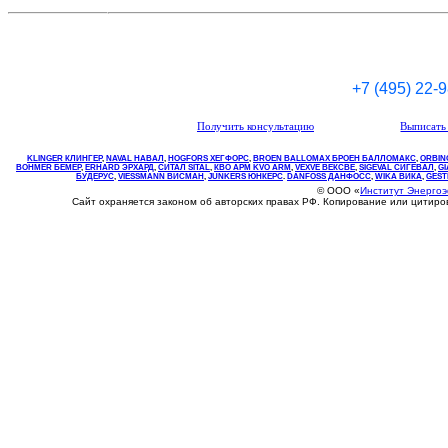
+7 (495) 22-
Получить консультацию
Выписать 
KLINGER КЛИНГЕР
,
NAVAL НАВАЛ
,
НOGFORS ХЕГФОРС
,
BROEN BALLOMAX БРОЕН БАЛЛОМАКС
,
ORBIN
BOHMER БЕМЕР
,
ERHARD ЭРХАРД
,
СИТАЛ SITAL
,
КВО
АРМ
KVO
ARM
,
VEXVE ВЕКСВЕ
,
SIGEVAL СИГЕВАЛ
,
G
БУДЕРУС
,
VIESSMANN ВИСМАН
,
JUNKERS ЮНКЕРС
.
DANFOSS ДАНФОСС
,
WIKA ВИКА
,
GEST
© ООО «
Институт Энерго
Сайт охраняется законом об авторских правах РФ. Копирование или цитир