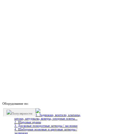
Оборудование по:
Популярности
1. Задвижки, вентили, клапаны,
штоки, штурвалы, коверы, опорные плиты...
2. Шаровые краны
3. Дисковые поворотные затворы / заслонки
4. Шиберные ножевые и щитовые затворы /
задвижки