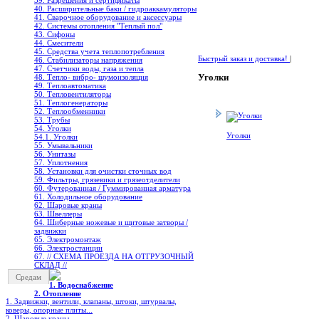
39. Разрешения и сертификаты
40. Расширительные баки / гидроаккамуляторы
41. Сварочное оборудование и аксессуары
42. Системы отопления "Теплый пол"
43. Сифоны
44. Смесители
45. Средства учета теплопотребления
Быстрый заказ и доставка!
|
46. Стабилизаторы напряжения
47. Счетчики воды, газа и тепла
Уголки
48. Тепло- вибро- шумоизоляция
49. Теплоавтоматика
50. Тепловентиляторы
51. Теплогенераторы
52. Теплообменники
53. Трубы
54. Уголки
Уголки
54.1. Уголки
55. Умывальники
56. Унитазы
57. Уплотнения
58. Установки для очистки сточных вод
59. Фильтры, грязевики и грязеотделители
60. Футерованная / Гуммированная арматура
61. Холодильное oборудование
62. Шаровые краны
63. Швеллеры
64. Шиберные ножевые и щитовые затворы /
задвижки
65. Электромонтаж
66. Электростанции
67. // СХЕМА ПРОЕЗДА НА ОТГРУЗОЧНЫЙ
СКЛАД //
Средам
1. Водоснабжение
2. Отопление
1. Задвижки, вентили, клапаны, штоки, штурвалы,
коверы, опорные плиты...
2. Шаровые краны