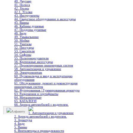
40. Двутавр
41. Полоса
42. Уголки
42.1. Уголки
43. Инструменты
44. Сварочное оборудование и аксессуары
45. Ванны
46. Кабины душевые
47. Поддоны душевые
48. Биде
49. Умывальники
50. Мойки
51. Унитазы
52. Писсуары
53. Смесители
54. Сифоны
55. Полотенцесушители
56. Крепежные аксессуары
57. Проектирование инженерных систем
58. Автоматизация и управление
59. Электромонтаж
60. Пусконаладка и ввод в эксплуатацию
оборудования
61. Обслуживание, ремонт и реконструкция
инженерных систем
62. Футерованная / Гуммированная арматура
63. Разрешения и сертификаты
64. Металлопрокат
65. КАТАЛОГИ
66. Аренда автомобилей с водителем.
Алфавиту
1. Автоматизация и управление
2. Аренда автомобилей с водителем.
3. Арматура
4. Биде
5. Ванны
6. Вентиляторы и принадлежности