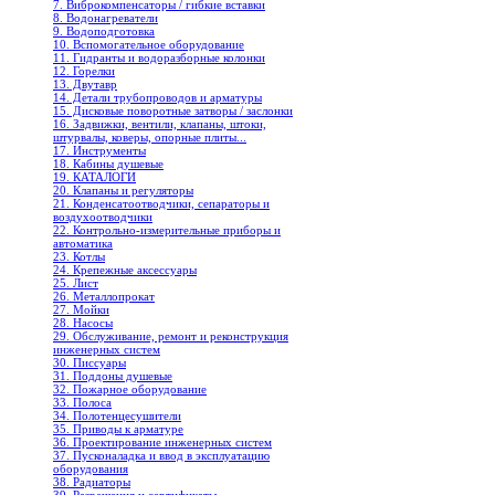
7. Виброкомпенсаторы / гибкие вставки
8. Водонагреватели
9. Водоподготовка
10. Вспомогательное оборудование
11. Гидранты и водоразборные колонки
12. Горелки
13. Двутавр
14. Детали трубопроводов и арматуры
15. Дисковые поворотные затворы / заслонки
16. Задвижки, вентили, клапаны, штоки,
штурвалы, коверы, опорные плиты...
17. Инструменты
18. Кабины душевые
19. КАТАЛОГИ
20. Клапаны и регуляторы
21. Конденсатоотводчики, сепараторы и
воздухоотводчики
22. Контрольно-измерительные приборы и
автоматика
23. Котлы
24. Крепежные аксессуары
25. Лист
26. Металлопрокат
27. Мойки
28. Насосы
29. Обслуживание, ремонт и реконструкция
инженерных систем
30. Писсуары
31. Поддоны душевые
32. Пожарное оборудование
33. Полоса
34. Полотенцесушители
35. Приводы к арматуре
36. Проектирование инженерных систем
37. Пусконаладка и ввод в эксплуатацию
оборудования
38. Радиаторы