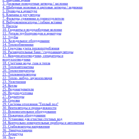
3. Дисковые поворотные затворы / заслонки
4. Шиберные ножевые и щитовые затворы / задвижки
5. Приводы к арматуре
6. Клапаны и регуляторы
7. Фильтры, грязевики и грязеотделители
8. Виброкомпенсаторы / гибкие вставки
9. Насосы
10. Гидранты и водоразборные колонки
11. Детали трубопроводов и арматуры
12. Трубы
13. Холодильное oборудование
14. Теплообменники
15. Средства учета теплопотребления
16. Расширительные баки / гидроаккамуляторы
17. Конденсатоотводчики, сепараторы и
воздухоотводчики
18. Счетчики воды, газа и тепла
19. Теплоавтоматика
20. Теплогенераторы
21. Тепловентиляторы
22. Тепло- вибро- шумоизоляция
23. Уплотнения
24. Котлы
25. Водонагреватели
26. Водоподготовка
27. Радиаторы
28. Горелки
29. Системы отопления "Теплый пол"
30. Вентиляторы и принадлежности
31. Вспомогательное оборудование
32. Пожарное оборудование
33. Установки для очистки сточных вод
34. Контрольно-измерительные приборы и автоматика
35. Стабилизаторы напряжения
36. Электростанции
37. Арматура
38. Лист