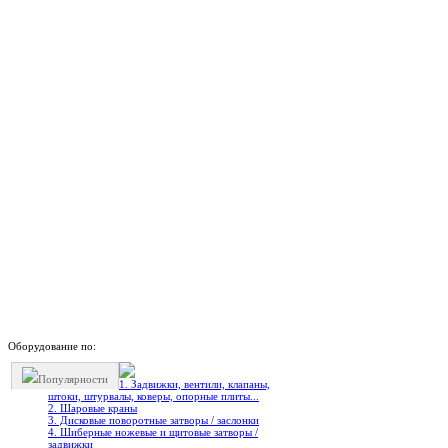
Оборудование по:
Популярности
1. Задвижки, вентили, клапаны,
штоки, штурвалы, коверы, опорные плиты...
2. Шаровые краны
3. Дисковые поворотные затворы / заслонки
4. Шиберные ножевые и щитовые затворы /
задвижки