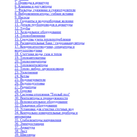
5. Приводы к арматуре
6. Клапаны и регуляторы
7. Фильтры, грязевики и грязеотделители
8. Виброкомпенсаторы / гибкие вставки
9. Насосы
10. Гидранты и водоразборные колонки
11. Детали трубопроводов и арматуры
12. Трубы
13. Холодильное oборудование
14. Теплообменники
15. Средства учета теплопотребления
16. Расширительные баки / гидроаккамуляторы
17. Конденсатоотводчики, сепараторы и
воздухоотводчики
18. Счетчики воды, газа и тепла
19. Теплоавтоматика
20. Теплогенераторы
21. Тепловентиляторы
22. Тепло- вибро- шумоизоляция
23. Уплотнения
24. Котлы
25. Водонагреватели
26. Водоподготовка
27. Радиаторы
28. Горелки
29. Системы отопления "Теплый пол"
30. Вентиляторы и принадлежности
31. Вспомогательное оборудование
32. Пожарное оборудование
33. Установки для очистки сточных вод
34. Контрольно-измерительные приборы и
автоматика
35. Стабилизаторы напряжения
36. Электростанции
37. Арматура
38. Лист
39. Швеллеры