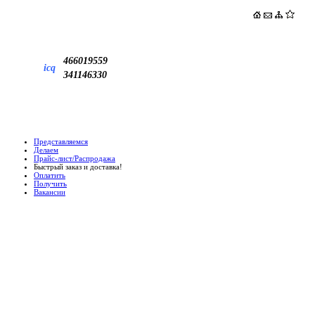
466019559
icq
341146330
Представляемся
Делаем
Прайс-лист/Распродажа
Быстрый заказ и доставка!
Оплатить
Получить
Вакансии