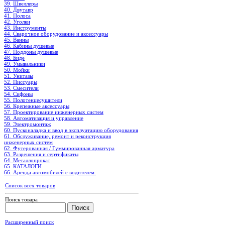
39. Швеллеры
40. Двутавр
41. Полоса
42. Уголки
43. Инструменты
44. Сварочное оборудование и аксессуары
45. Ванны
46. Кабины душевые
47. Поддоны душевые
48. Биде
49. Умывальники
50. Мойки
51. Унитазы
52. Писсуары
53. Смесители
54. Сифоны
55. Полотенцесушители
56. Крепежные аксессуары
57. Проектирование инженерных систем
58. Автоматизация и управление
59. Электромонтаж
60. Пусконаладка и ввод в эксплуатацию оборудования
61. Обслуживание, ремонт и реконструкция
инженерных систем
62. Футерованная / Гуммированная арматура
63. Разрешения и сертификаты
64. Металлопрокат
65. КАТАЛОГИ
66. Аренда автомобилей с водителем.
Список всех товаров
Поиск товара
Расширенный поиск