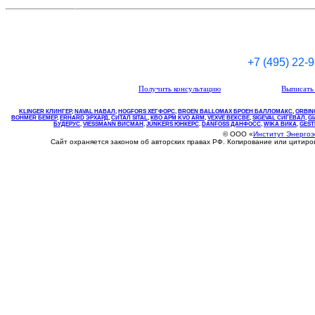
+7 (495) 22-
Получить консультацию
Выписать 
KLINGER КЛИНГЕР
,
NAVAL НАВАЛ
,
НOGFORS ХЕГФОРС
,
BROEN BALLOMAX БРОЕН БАЛЛОМАКС
,
ORBIN
BOHMER БЕМЕР
,
ERHARD ЭРХАРД
,
СИТАЛ SITAL
,
КВО
АРМ
KVO
ARM
,
VEXVE ВЕКСВЕ
,
SIGEVAL СИГЕВАЛ
,
G
БУДЕРУС
,
VIESSMANN ВИСМАН
,
JUNKERS ЮНКЕРС
.
DANFOSS ДАНФОСС
,
WIKA ВИКА
,
GEST
© ООО «
Институт Энерго
Сайт охраняется законом об авторских правах РФ. Копирование или цитир