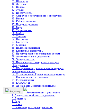
39. Швеллеры
40. Двутавр
41. Полоса
42. Уголки
43. Инструменты
44. Сварочное оборудование и аксессуары
45. Ванны
46. Кабины душевые
47. Поддоны душевые
48. Биде
49. Умывальники
50. Мойки
51. Унитазы
52. Писсуары
53. Смесители
54. Сифоны
55. Полотенцесушители
56. Крепежные аксессуары
57. Проектирование инженерных систем
58. Автоматизация и управление
59. Электромонтаж
60. Пусконаладка и ввод в эксплуатацию
оборудования
61. Обслуживание, ремонт и реконструкция
инженерных систем
62. Футерованная / Гуммированная арматура
63. Разрешения и сертификаты
64. Металлопрокат
65. КАТАЛОГИ
66. Аренда автомобилей с водителем.
Алфавиту
1. Автоматизация и управление
2. Аренда автомобилей с водителем.
3. Арматура
4. Биде
5. Ванны
6. Вентиляторы и принадлежности