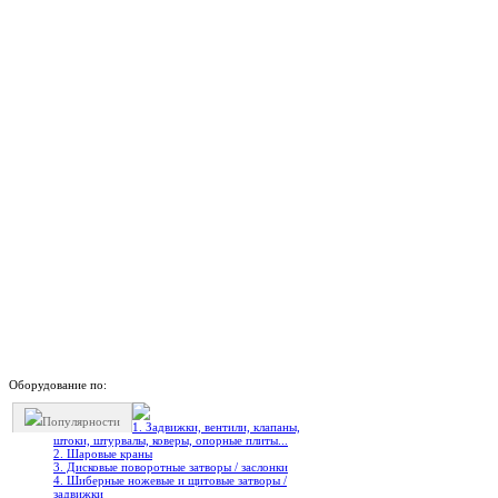
Оборудование по:
Популярности
1. Задвижки, вентили, клапаны,
штоки, штурвалы, коверы, опорные плиты...
2. Шаровые краны
3. Дисковые поворотные затворы / заслонки
4. Шиберные ножевые и щитовые затворы /
задвижки