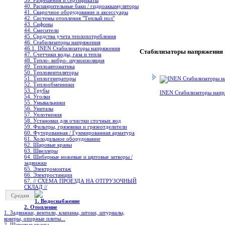
39. Разрешения и сертификаты
40. Расширительные баки / гидроаккамуляторы
41. Сварочное оборудование и аксессуары
42. Системы отопления "Теплый пол"
43. Сифоны
44. Смесители
45. Средства учета теплопотребления
46. Стабилизаторы напряжения
46.1. INEN Стабилизаторы напряжения
Стабилизаторы напряжения
47. Счетчики воды, газа и тепла
48. Тепло- вибро- шумоизоляция
49. Теплоавтоматика
50. Тепловентиляторы
51. Теплогенераторы
52. Теплообменники
53. Трубы
INEN Стабилизаторы нап
54. Уголки
55. Умывальники
56. Унитазы
57. Уплотнения
58. Установки для очистки сточных вод
59. Фильтры, грязевики и грязеотделители
60. Футерованная / Гуммированная арматура
61. Холодильное oборудование
62. Шаровые краны
63. Швеллеры
64. Шиберные ножевые и щитовые затворы /
задвижки
65. Электромонтаж
66. Электростанции
67. // СХЕМА ПРОЕЗДА НА ОТГРУЗОЧНЫЙ
СКЛАД //
Средам
1. Водоснабжение
2. Отопление
1. Задвижки, вентили, клапаны, штоки, штурвалы,
коверы, опорные плиты...
2. Шаровые краны