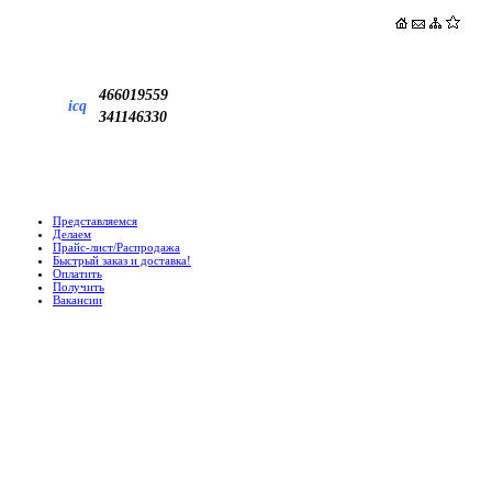
466019559
icq
341146330
Представляемся
Делаем
Прайс-лист/Распродажа
Быстрый заказ и доставка!
Оплатить
Получить
Вакансии