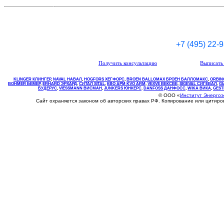
+7 (495) 22-
Получить консультацию
Выписать 
KLINGER КЛИНГЕР
,
NAVAL НАВАЛ
,
НOGFORS ХЕГФОРС
,
BROEN BALLOMAX БРОЕН БАЛЛОМАКС
,
ORBIN
BOHMER БЕМЕР
,
ERHARD ЭРХАРД
,
СИТАЛ SITAL
,
КВО
АРМ
KVO
ARM
,
VEXVE ВЕКСВЕ
,
SIGEVAL СИГЕВАЛ
,
G
БУДЕРУС
,
VIESSMANN ВИСМАН
,
JUNKERS ЮНКЕРС
.
DANFOSS ДАНФОСС
,
WIKA ВИКА
,
GEST
© ООО «
Институт Энерго
Сайт охраняется законом об авторских правах РФ. Копирование или цитир