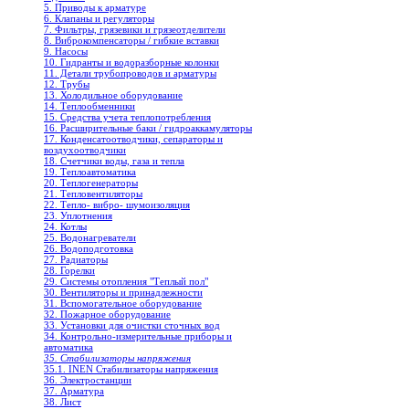
5. Приводы к арматуре
6. Клапаны и регуляторы
7. Фильтры, грязевики и грязеотделители
8. Виброкомпенсаторы / гибкие вставки
9. Насосы
10. Гидранты и водоразборные колонки
11. Детали трубопроводов и арматуры
12. Трубы
13. Холодильное oборудование
14. Теплообменники
15. Средства учета теплопотребления
16. Расширительные баки / гидроаккамуляторы
17. Конденсатоотводчики, сепараторы и
воздухоотводчики
18. Счетчики воды, газа и тепла
19. Теплоавтоматика
20. Теплогенераторы
21. Тепловентиляторы
22. Тепло- вибро- шумоизоляция
23. Уплотнения
24. Котлы
25. Водонагреватели
26. Водоподготовка
27. Радиаторы
28. Горелки
29. Системы отопления "Теплый пол"
30. Вентиляторы и принадлежности
31. Вспомогательное оборудование
32. Пожарное оборудование
33. Установки для очистки сточных вод
34. Контрольно-измерительные приборы и
автоматика
35. Стабилизаторы напряжения
35.1. INEN Стабилизаторы напряжения
36. Электростанции
37. Арматура
38. Лист