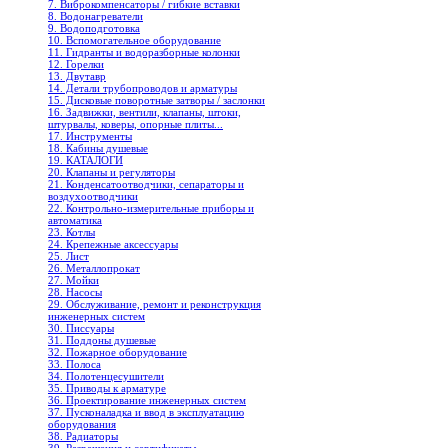
7. Виброкомпенсаторы / гибкие вставки
8. Водонагреватели
9. Водоподготовка
10. Вспомогательное оборудование
11. Гидранты и водоразборные колонки
12. Горелки
13. Двутавр
14. Детали трубопроводов и арматуры
15. Дисковые поворотные затворы / заслонки
16. Задвижки, вентили, клапаны, штоки,
штурвалы, коверы, опорные плиты...
17. Инструменты
18. Кабины душевые
19. КАТАЛОГИ
20. Клапаны и регуляторы
21. Конденсатоотводчики, сепараторы и
воздухоотводчики
22. Контрольно-измерительные приборы и
автоматика
23. Котлы
24. Крепежные аксессуары
25. Лист
26. Металлопрокат
27. Мойки
28. Насосы
29. Обслуживание, ремонт и реконструкция
инженерных систем
30. Писсуары
31. Поддоны душевые
32. Пожарное оборудование
33. Полоса
34. Полотенцесушители
35. Приводы к арматуре
36. Проектирование инженерных систем
37. Пусконаладка и ввод в эксплуатацию
оборудования
38. Радиаторы