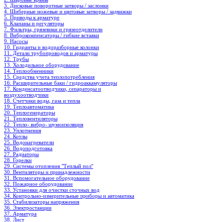
3. Дисковые поворотные затворы / заслонки
4. Шиберные ножевые и щитовые затворы / задвижки
5. Приводы к арматуре
6. Клапаны и регуляторы
7. Фильтры, грязевики и грязеотделители
8. Виброкомпенсаторы / гибкие вставки
9. Насосы
10. Гидранты и водоразборные колонки
11. Детали трубопроводов и арматуры
12. Трубы
13. Холодильное oборудование
14. Теплообменники
15. Средства учета теплопотребления
16. Расширительные баки / гидроаккамуляторы
17. Конденсатоотводчики, сепараторы и
воздухоотводчики
18. Счетчики воды, газа и тепла
19. Теплоавтоматика
20. Теплогенераторы
21. Тепловентиляторы
22. Тепло- вибро- шумоизоляция
23. Уплотнения
24. Котлы
25. Водонагреватели
26. Водоподготовка
27. Радиаторы
28. Горелки
29. Системы отопления "Теплый пол"
30. Вентиляторы и принадлежности
31. Вспомогательное оборудование
32. Пожарное оборудование
33. Установки для очистки сточных вод
34. Контрольно-измерительные приборы и автоматика
35. Стабилизаторы напряжения
36. Электростанции
37. Арматура
38. Лист