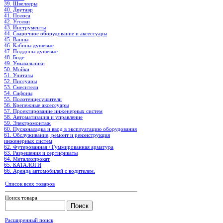
39. Швеллеры
40. Двутавр
41. Полоса
42. Уголки
43. Инструменты
44. Сварочное оборудование и аксессуары
45. Ванны
46. Кабины душевые
47. Поддоны душевые
48. Биде
49. Умывальники
50. Мойки
51. Унитазы
52. Писсуары
53. Смесители
54. Сифоны
55. Полотенцесушители
56. Крепежные аксессуары
57. Проектирование инженерных систем
58. Автоматизация и управление
59. Электромонтаж
60. Пусконаладка и ввод в эксплуатацию оборудования
61. Обслуживание, ремонт и реконструкция
инженерных систем
62. Футерованная / Гуммированная арматура
63. Разрешения и сертификаты
64. Металлопрокат
65. КАТАЛОГИ
66. Аренда автомобилей с водителем.
Список всех товаров
Поиск товара
Расширенный поиск