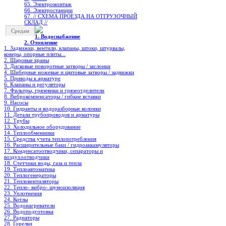
65. Электромонтаж
66. Электростанции
67. // СХЕМА ПРОЕЗДА НА ОТГРУЗОЧНЫЙ
СКЛАД //
Средам
1. Водоснабжение
2. Отопление
1. Задвижки, вентили, клапаны, штоки, штурвалы,
коверы, опорные плиты...
2. Шаровые краны
3. Дисковые поворотные затворы / заслонки
4. Шиберные ножевые и щитовые затворы / задвижки
5. Приводы к арматуре
6. Клапаны и регуляторы
7. Фильтры, грязевики и грязеотделители
8. Виброкомпенсаторы / гибкие вставки
9. Насосы
10. Гидранты и водоразборные колонки
11. Детали трубопроводов и арматуры
12. Трубы
13. Холодильное oборудование
14. Теплообменники
15. Средства учета теплопотребления
16. Расширительные баки / гидроаккамуляторы
17. Конденсатоотводчики, сепараторы и
воздухоотводчики
18. Счетчики воды, газа и тепла
19. Теплоавтоматика
20. Теплогенераторы
21. Тепловентиляторы
22. Тепло- вибро- шумоизоляция
23. Уплотнения
24. Котлы
25. Водонагреватели
26. Водоподготовка
27. Радиаторы
28. Горелки