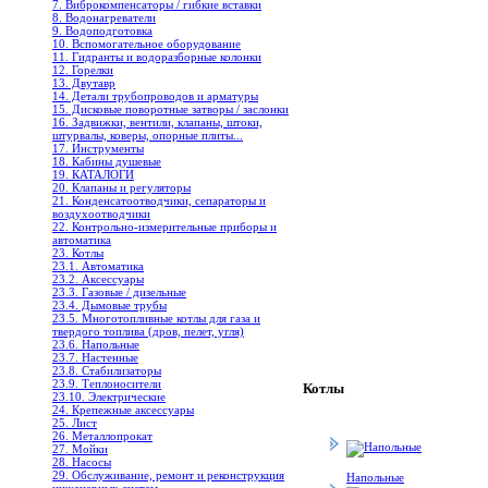
7. Виброкомпенсаторы / гибкие вставки
8. Водонагреватели
9. Водоподготовка
10. Вспомогательное оборудование
11. Гидранты и водоразборные колонки
12. Горелки
13. Двутавр
14. Детали трубопроводов и арматуры
15. Дисковые поворотные затворы / заслонки
16. Задвижки, вентили, клапаны, штоки,
штурвалы, коверы, опорные плиты...
17. Инструменты
18. Кабины душевые
19. КАТАЛОГИ
20. Клапаны и регуляторы
21. Конденсатоотводчики, сепараторы и
воздухоотводчики
22. Контрольно-измерительные приборы и
автоматика
23. Котлы
23.1. Автоматика
23.2. Аксессуары
23.3. Газовые / дизельные
23.4. Дымовые трубы
23.5. Многотопливные котлы для газа и
твердого топлива (дров, пелет, угля)
23.6. Напольные
23.7. Настенные
23.8. Стабилизаторы
23.9. Теплоносители
Котлы
23.10. Электрические
24. Крепежные аксессуары
25. Лист
26. Металлопрокат
27. Мойки
28. Насосы
29. Обслуживание, ремонт и реконструкция
Напольные