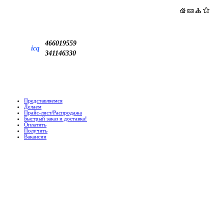
466019559
icq
341146330
Представляемся
Делаем
Прайс-лист/Распродажа
Быстрый заказ и доставка!
Оплатить
Получить
Вакансии