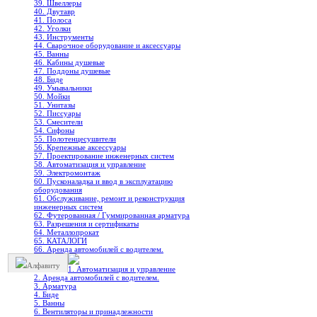
39. Швеллеры
40. Двутавр
41. Полоса
42. Уголки
43. Инструменты
44. Сварочное оборудование и аксессуары
45. Ванны
46. Кабины душевые
47. Поддоны душевые
48. Биде
49. Умывальники
50. Мойки
51. Унитазы
52. Писсуары
53. Смесители
54. Сифоны
55. Полотенцесушители
56. Крепежные аксессуары
57. Проектирование инженерных систем
58. Автоматизация и управление
59. Электромонтаж
60. Пусконаладка и ввод в эксплуатацию
оборудования
61. Обслуживание, ремонт и реконструкция
инженерных систем
62. Футерованная / Гуммированная арматура
63. Разрешения и сертификаты
64. Металлопрокат
65. КАТАЛОГИ
66. Аренда автомобилей с водителем.
Алфавиту
1. Автоматизация и управление
2. Аренда автомобилей с водителем.
3. Арматура
4. Биде
5. Ванны
6. Вентиляторы и принадлежности