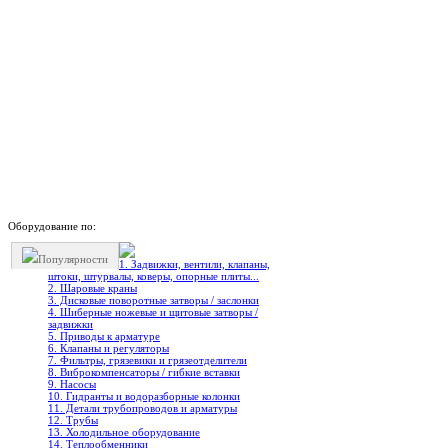
Оборудование по:
Популярности
1. Задвижки, вентили, клапаны,
штоки, штурвалы, коверы, опорные плиты...
2. Шаровые краны
3. Дисковые поворотные затворы / заслонки
4. Шиберные ножевые и щитовые затворы /
задвижки
5. Приводы к арматуре
6. Клапаны и регуляторы
7. Фильтры, грязевики и грязеотделители
8. Виброкомпенсаторы / гибкие вставки
9. Насосы
10. Гидранты и водоразборные колонки
11. Детали трубопроводов и арматуры
12. Трубы
13. Холодильное oборудование
14. Теплообменники