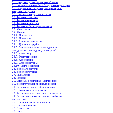
15. Средства учета теплопотребления
16. Расширительные баки / гидроаккамуляторы
17. Конденсатоотводчики, сепараторы и
воздухоотводчики
18. Счетчики воды, газа и тепла
19. Теплоавтоматика
20. Теплогенераторы
21. Тепловентиляторы
22. Тепло- вибро- шумоизоляция
23. Уплотнения
24. Котлы
24.1. Напольные
24.2. Настенные
24.3. Газовые / дизельные
24.4. Дымовые трубы
24.5. Многотопливные котлы для газа и
твердого топлива (дров, пелет, угля)
24.6. Аксессуары
24.7. Электрические
24.8. Автоматика
24.9. Стабилизаторы
24.10. Теплоносители
25. Водонагреватели
26. Водоподготовка
27. Радиаторы
28. Горелки
29. Системы отопления "Теплый пол"
30. Вентиляторы и принадлежности
31. Вспомогательное оборудование
32. Пожарное оборудование
33. Установки для очистки сточных вод
34. Контрольно-измерительные приборы и
автоматика
35. Стабилизаторы напряжения
36. Электростанции
37. Арматура
38. Лист