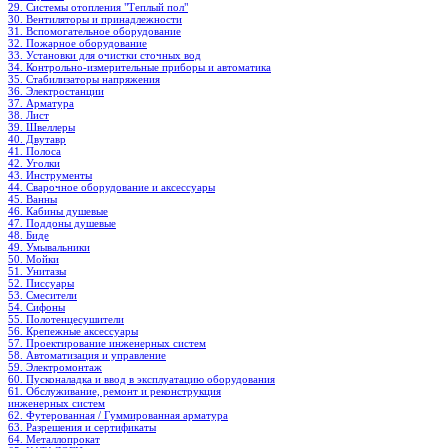
29. Системы отопления "Теплый пол"
30. Вентиляторы и принадлежности
31. Вспомогательное оборудование
32. Пожарное оборудование
33. Установки для очистки сточных вод
34. Контрольно-измерительные приборы и автоматика
35. Стабилизаторы напряжения
36. Электростанции
37. Арматура
38. Лист
39. Швеллеры
40. Двутавр
41. Полоса
42. Уголки
43. Инструменты
44. Сварочное оборудование и аксессуары
45. Ванны
46. Кабины душевые
47. Поддоны душевые
48. Биде
49. Умывальники
50. Мойки
51. Унитазы
52. Писсуары
53. Смесители
54. Сифоны
55. Полотенцесушители
56. Крепежные аксессуары
57. Проектирование инженерных систем
58. Автоматизация и управление
59. Электромонтаж
60. Пусконаладка и ввод в эксплуатацию оборудования
61. Обслуживание, ремонт и реконструкция
инженерных систем
62. Футерованная / Гуммированная арматура
63. Разрешения и сертификаты
64. Металлопрокат