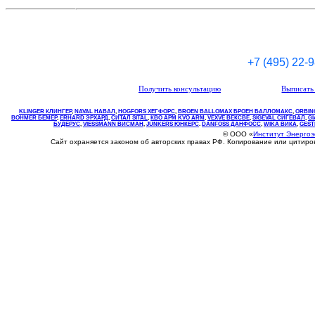
+7 (495) 22-
Получить консультацию
Выписать 
KLINGER КЛИНГЕР
,
NAVAL НАВАЛ
,
НOGFORS ХЕГФОРС
,
BROEN BALLOMAX БРОЕН БАЛЛОМАКС
,
ORBIN
BOHMER БЕМЕР
,
ERHARD ЭРХАРД
,
СИТАЛ SITAL
,
КВО
АРМ
KVO
ARM
,
VEXVE ВЕКСВЕ
,
SIGEVAL СИГЕВАЛ
,
G
БУДЕРУС
,
VIESSMANN ВИСМАН
,
JUNKERS ЮНКЕРС
.
DANFOSS ДАНФОСС
,
WIKA ВИКА
,
GEST
© ООО «
Институт Энерго
Сайт охраняется законом об авторских правах РФ. Копирование или цитир