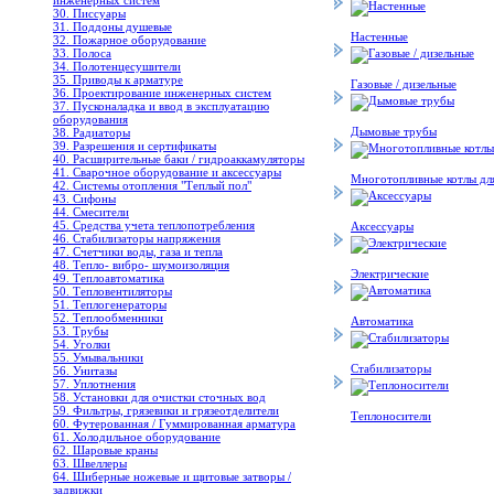
инженерных систем
30. Писсуары
31. Поддоны душевые
Настенные
32. Пожарное оборудование
33. Полоса
34. Полотенцесушители
35. Приводы к арматуре
Газовые / дизельные
36. Проектирование инженерных систем
37. Пусконаладка и ввод в эксплуатацию
оборудования
Дымовые трубы
38. Радиаторы
39. Разрешения и сертификаты
40. Расширительные баки / гидроаккамуляторы
41. Сварочное оборудование и аксессуары
Многотопливные котлы для 
42. Системы отопления "Теплый пол"
43. Сифоны
44. Смесители
45. Средства учета теплопотребления
Аксессуары
46. Стабилизаторы напряжения
47. Счетчики воды, газа и тепла
48. Тепло- вибро- шумоизоляция
Электрические
49. Теплоавтоматика
50. Тепловентиляторы
51. Теплогенераторы
52. Теплообменники
Автоматика
53. Трубы
54. Уголки
55. Умывальники
Стабилизаторы
56. Унитазы
57. Уплотнения
58. Установки для очистки сточных вод
59. Фильтры, грязевики и грязеотделители
Теплоносители
60. Футерованная / Гуммированная арматура
61. Холодильное oборудование
62. Шаровые краны
63. Швеллеры
64. Шиберные ножевые и щитовые затворы /
задвижки